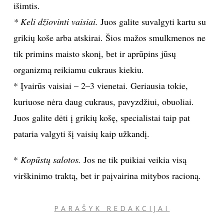
išimtis.
* Keli džiovinti vaisiai.
Juos galite suvalgyti kartu su
grikių koše arba atskirai. Šios mažos smulkmenos ne
tik primins maisto skonį, bet ir aprūpins jūsų
organizmą reikiamu cukraus kiekiu.
* Įvairūs vaisiai – 2–3 vienetai. Geriausia tokie,
kuriuose nėra daug cukraus, pavyzdžiui, obuoliai.
Juos galite dėti į grikių košę, specialistai taip pat
pataria valgyti šį vaisių kaip užkandį.
*
Kopūstų salotos.
Jos ne tik puikiai veikia visą
virškinimo traktą, bet ir paįvairina mitybos racioną.
PARAŠYK REDAKCIJAI