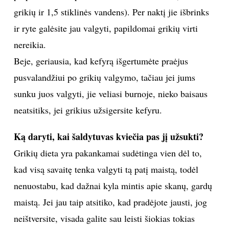
grikių ir 1,5 stiklinės vandens). Per naktį jie išbrinks
ir ryte galėsite jau valgyti, papildomai grikių virti
nereikia.
Beje, geriausia, kad kefyrą išgertumėte praėjus
pusvalandžiui po grikių valgymo, tačiau jei jums
sunku juos valgyti, jie veliasi burnoje, nieko baisaus
neatsitiks, jei grikius užsigersite kefyru.
Ką daryti, kai šaldytuvas kviečia pas jį užsukti?
Grikių dieta yra pakankamai sudėtinga vien dėl to,
kad visą savaitę tenka valgyti tą patį maistą, todėl
nenuostabu, kad dažnai kyla mintis apie skanų, gardų
maistą. Jei jau taip atsitiko, kad pradėjote jausti, jog
neištversite, visada galite sau leisti šiokias tokias