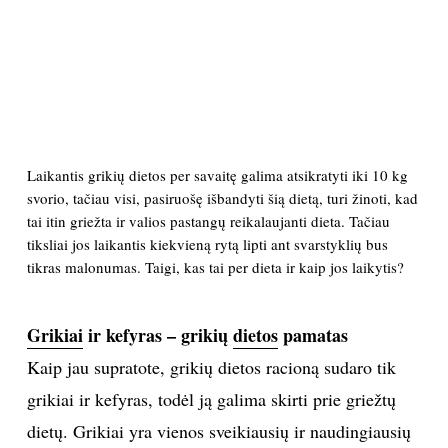
PSICHOLOGIJA
HOROSKOPAI
ASTROLOGIJA
Laikantis grikių dietos per savaitę galima atsikratyti iki 10 kg
svorio, tačiau visi, pasiruošę išbandyti šią dietą, turi žinoti, kad
POLITIKA
tai itin griežta ir valios pastangų reikalaujanti dieta. Tačiau
tiksliai jos laikantis kiekvieną rytą lipti ant svarstyklių bus
KULTŪRA
tikras malonumas. Taigi, kas tai per dieta ir kaip jos laikytis?
LAISVALAIKIS
Grikiai
ir kefyras – grikių
dietos
pamatas
Kaip jau supratote, grikių dietos racioną sudaro tik
KINAS
grikiai ir kefyras, todėl ją galima skirti prie griežtų
MUZIKA
dietų. Grikiai yra vienos sveikiausių ir naudingiausių