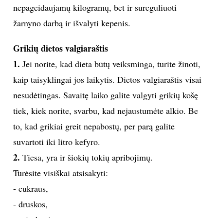
nepageidaujamų kilogramų, bet ir sureguliuoti
INTERJERAS
žarnyno darbą ir išvalyti kepenis.
NAMAI
Grikių dietos valgiaraštis
1.
Jei norite, kad dieta būtų veiksminga, turite žinoti,
VIRTUVĖ
kaip taisyklingai jos laikytis. Dietos valgiaraštis visai
nesudėtingas. Savaitę laiko galite valgyti grikių košę
RECEPTAI
tiek, kiek norite, svarbu, kad nejaustumėte alkio. Be
to, kad grikiai greit nepabostų, per parą galite
VAIKAI
suvartoti iki litro kefyro.
NELAIMĖS
2.
Tiesa, yra ir šiokių tokių apribojimų.
Turėsite visiškai atsisakyti:
KONTAKTAI
- cukraus,
- druskos,
PRIVATUMO POLITIKA