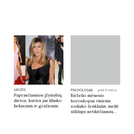
GROŽIS
PSICHOLOGIJA
prieš 8 metus
Paprasčiausios įžymybių
Birželio mėnesio
dietos, kurios jas išlaiko
horoskopas visiems
lieknomis ir gražiomis
zodiako ženklams: meilė
užklups netikėčiausiu
metu