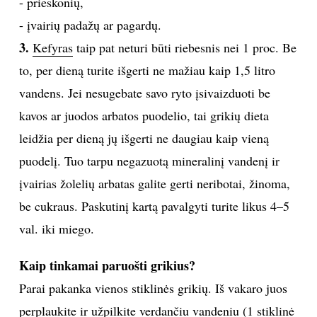
- prieskonių,
- įvairių padažų ar pagardų.
Sekite mus:
3.
Kefyras
taip pat neturi būti riebesnis nei 1 proc. Be
to, per dieną turite išgerti ne mažiau kaip 1,5 litro
vandens. Jei nesugebate savo ryto įsivaizduoti be
PRENUMERUOK
kavos ar juodos arbatos puodelio, tai grikių dieta
leidžia per dieną jų išgerti ne daugiau kaip vieną
puodelį. Tuo tarpu negazuotą mineralinį vandenį ir
NAUJIENLAIŠKĮ
įvairias žolelių arbatas galite gerti neribotai, žinoma,
be cukraus. Paskutinį kartą pavalgyti turite likus 4–5
val. iki miego.
Prenumeruodami portalą,
Jūs sutinkate su
taisyklėmis
Kaip tinkamai paruošti grikius?
Parai pakanka vienos stiklinės grikių. Iš vakaro juos
perplaukite ir užpilkite verdančiu vandeniu (1 stiklinė