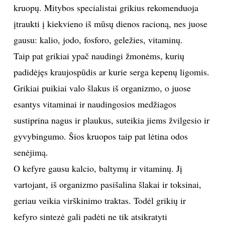
kruopų. Mitybos specialistai grikius rekomenduoja
TEATRAS
įtraukti į kiekvieno iš mūsų dienos racioną, nes juose
gausu: kalio, jodo, fosforo, geležies, vitaminų.
SPORTAS
Taip pat grikiai ypač naudingi žmonėms, kurių
padidėjęs kraujospūdis ar kurie serga kepenų ligomis.
FOTOGRAFIJA
Grikiai puikiai valo šlakus iš organizmo, o juose
MENAS
esantys vitaminai ir naudingosios medžiagos
sustiprina nagus ir plaukus, suteikia jiems žvilgesio ir
ORAI
gyvybingumo. Šios kruopos taip pat lėtina odos
senėjimą.
ĮDOMYBĖS
O kefyre gausu kalcio, baltymų ir vitaminų. Jį
vartojant, iš organizmo pasišalina šlakai ir toksinai,
ISTORIJA
geriau veikia virškinimo traktas. Todėl grikių ir
KNYGOS
kefyro sintezė gali padėti ne tik atsikratyti