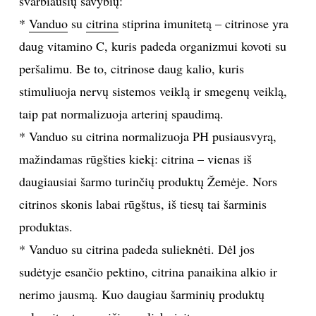
svarbiausių savybių:
*
Vanduo
su
citrina
stiprina imunitetą – citrinose yra
TEATRAS
daug vitamino C, kuris padeda organizmui kovoti su
SPORTAS
peršalimu. Be to, citrinose daug kalio, kuris
stimuliuoja nervų sistemos veiklą ir smegenų veiklą,
FOTOGRAFIJA
taip pat normalizuoja arterinį spaudimą.
* Vanduo su citrina normalizuoja PH pusiausvyrą,
MENAS
mažindamas rūgšties kiekį: citrina – vienas iš
daugiausiai šarmo turinčių produktų Žemėje. Nors
ORAI
citrinos skonis labai rūgštus, iš tiesų tai šarminis
ĮDOMYBĖS
produktas.
* Vanduo su citrina padeda sulieknėti. Dėl jos
ISTORIJA
sudėtyje esančio pektino, citrina panaikina alkio ir
nerimo jausmą. Kuo daugiau šarminių produktų
KNYGOS