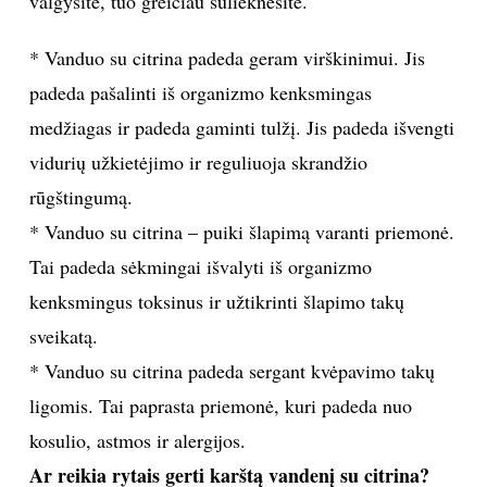
valgysite, tuo greičiau sulieknėsite.
INTERJERAS
* Vanduo su citrina padeda geram virškinimui. Jis
padeda pašalinti iš organizmo kenksmingas
NAMAI
medžiagas ir padeda gaminti tulžį. Jis padeda išvengti
VIRTUVĖ
vidurių užkietėjimo ir reguliuoja skrandžio
rūgštingumą.
RECEPTAI
* Vanduo su citrina – puiki šlapimą varanti priemonė.
Tai padeda sėkmingai išvalyti iš organizmo
VAIKAI
kenksmingus toksinus ir užtikrinti šlapimo takų
sveikatą.
NELAIMĖS
* Vanduo su citrina padeda sergant kvėpavimo takų
KONTAKTAI
ligomis. Tai paprasta priemonė, kuri padeda nuo
kosulio, astmos ir alergijos.
PRIVATUMO POLITIKA
Ar reikia rytais gerti karštą vandenį su citrina?