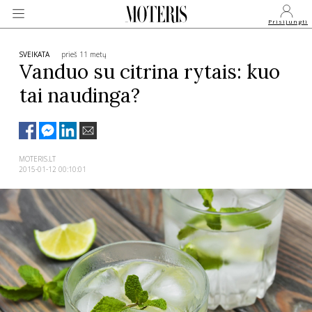
Prisijungti
SVEIKATA
prieš 11 metų
Vanduo su citrina rytais: kuo
tai naudinga?
VEIDAI
MONARCHIJA
MOTERIS.LT
2015-01-12 00:10:01
MADA
GROŽIS
SVEIKATA
APIE MANE