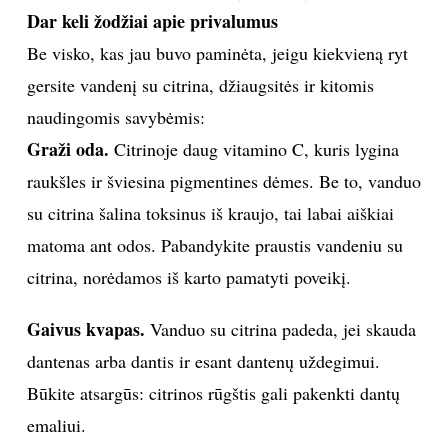
Dar keli žodžiai apie privalumus
Be visko, kas jau buvo paminėta, jeigu kiekvieną ryt
Sekite mus:
gersite vandenį su citrina, džiaugsitės ir kitomis
naudingomis savybėmis:
Graži oda.
Citrinoje daug vitamino C, kuris lygina
PRENUMERUOK
raukšles ir šviesina pigmentines dėmes. Be to, vanduo
su citrina šalina toksinus iš kraujo, tai labai aiškiai
NAUJIENLAIŠKĮ
matoma ant odos. Pabandykite praustis vandeniu su
citrina, norėdamos iš karto pamatyti poveikį.
Gaivus kvapas.
Vanduo su citrina padeda, jei skauda
Prenumeruodami portalą,
Jūs sutinkate su
dantenas arba dantis ir esant dantenų uždegimui.
taisyklėmis
Būkite atsargūs: citrinos rūgštis gali pakenkti dantų
emaliui.