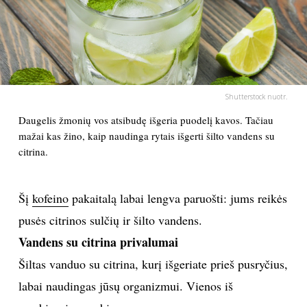
PSICHOLOGIJA
HOROSKOPAI
Shutterstock nuotr.
ASTROLOGIJA
Daugelis žmonių vos atsibudę išgeria puodelį kavos. Tačiau
mažai kas žino, kaip naudinga rytais išgerti šilto vandens su
POLITIKA
citrina.
KULTŪRA
Šį
kofeino
pakaitalą labai lengva paruošti: jums reikės
LAISVALAIKIS
pusės citrinos sulčių ir šilto vandens.
Vandens su citrina privalumai
KINAS
Šiltas vanduo su citrina, kurį išgeriate prieš pusryčius,
labai naudingas jūsų organizmui. Vienos iš
MUZIKA