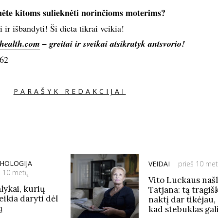
te kitoms sulieknėti norinčioms moterims?
ir išbandyti! Ši dieta tikrai veikia!
health.com
– greitai ir sveikai atsikratyk antsvorio!
62
PARAŠYK REDAKCIJAI
CHOLOGIJA
VEIDAI
prieš 10 me
š 10 metų
Vito Luckaus naš
lykai, kurių
Tatjana: tą tragiš
eikia daryti dėl
naktį dar tikėjau,
ų
kad stebuklas gal