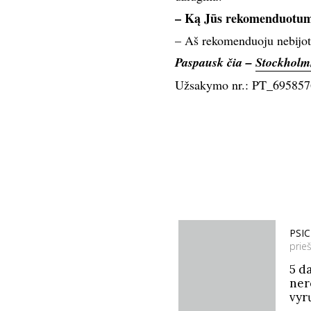
– Ką Jūs rekomenduotumė
– Aš rekomenduoju nebijoti 
Paspausk čia –
Stockholm
Užsakymo nr.: PT_695857
PSI
prie
5 da
ner
vyr