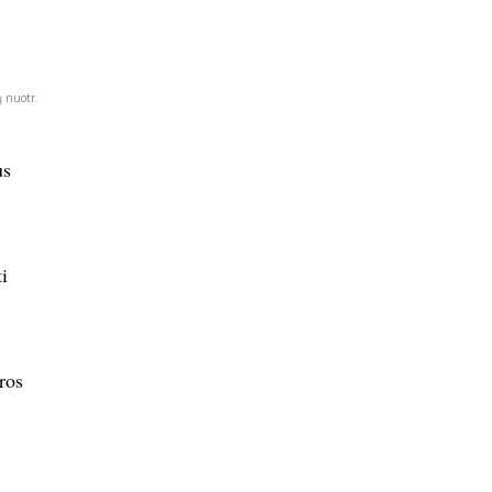
 nuotr.
us
i
ros