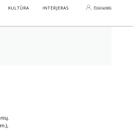
KULTŪRA
INTERJERAS
Prisijungti
S
nių.
m.),