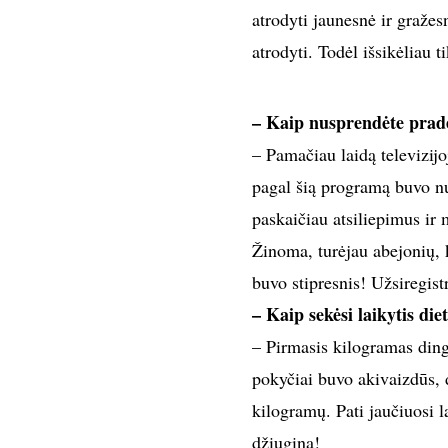
atrodyti jaunesnė ir gražes
atrodyti. Todėl išsikėliau t
– Kaip nusprendėte pradė
– Pamačiau laidą televizi
pagal šią programą buvo nu
paskaičiau atsiliepimus ir 
Žinoma, turėjau abejonių, 
buvo stipresnis! Užsiregist
– Kaip sekėsi laikytis die
– Pirmasis kilogramas ding
pokyčiai buvo akivaizdūs, d
kilogramų. Pati jaučiuosi l
džiugina!