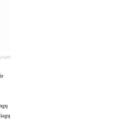
 nuotr.
ir
ingų
žiagų