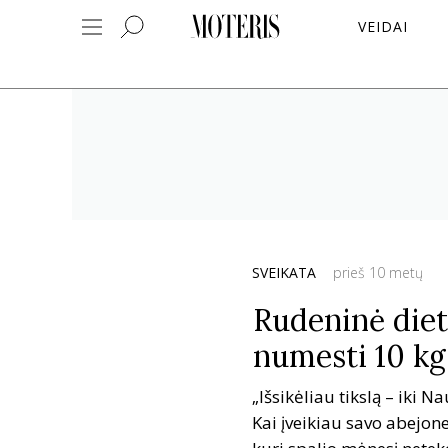
VEIDAI
SVEIKATA
prieš 10 metų
Rudeninė diet
numesti 10 kg 
„Išsikėliau tikslą – iki 
Kai įveikiau savo abejone