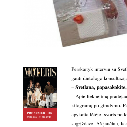
Perskaityk interviu su Svetl
gauti dietologo konsultacij
– Svetlana, papasakokite,
– Apie lieknėjimą pradėjau
kilogramų po gimdymo. Po 
PRENUMERUOK
apykaita lėtėjo, svoris po k
žurnalą internetu!
sugrįždavo. Aš jaučiau, ka