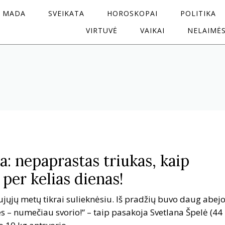
MADA
SVEIKATA
HOROSKOPAI
POLITIKA
VIRTUVĖ
VAIKAI
NELAIMĖ
a: nepaprastas triukas, kaip
per kelias dienas!
Naujųjų metų tikrai sulieknėsiu. Iš pradžių buvo daug abejo
s – numečiau svorio!“ – taip pasakoja Svetlana Špelė (44 