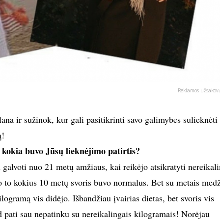
Reklamos užsakovų
ana ir sužinok, kur gali pasitikrinti savo galimybes sulieknėti 
ą!
 kokia buvo Jūsų lieknėjimo patirtis?
 galvoti nuo 21 metų amžiaus, kai reikėjo atsikratyti nereikal
to kokius 10 metų svoris buvo normalus. Bet su metais med
ilogramą vis didėjo. Išbandžiau įvairias dietas, bet svoris vis
d pati sau nepatinku su nereikalingais kilogramais! Norėjau