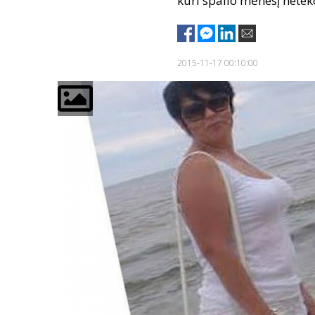
kuri spalio mėnesį netek
2015-11-17 00:10:00