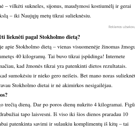
nė – vilkėti sukneles, sijonus, maudymosi kostiumėlį ir gerai
ikslą – iki Naujųjų metų tikrai sulieknėsiu.
Reklamos užsakovų
ti lieknėti pagal Stokholmo dietą?
joje apie Stokholmo dietą – vienas visuomenėje žinomas žmog
metęs 40 kilogramų. Tai buvo tikrai įspūdinga! Internete
mačiau, kad žmonės tikrai yra patenkinti dietos rezultatais.
kad sumokėsiu ir nieko gero neišeis. Bet mano noras sulieknėt
ravau Stokholmo dietai ir nė akimirkos nesigailėjau.
tos?
o trečią dieną. Dar po poros dienų nukrito 4 kilogramai. Figū
rabužiai tapo laisvesni. Iš viso iki šios dienos praradau 10
abai patenkinta savimi ir sulaukiu komplimentų iš kitų – tai