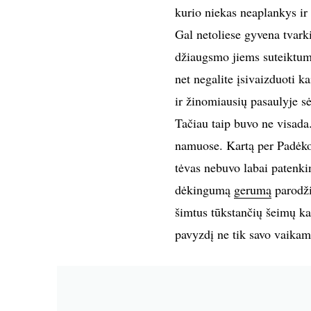
kurio niekas neaplankys ir
Gal netoliese gyvena tvarki
džiaugsmo jiems suteiktum
net negalite įsivaizduoti 
ir žinomiausių pasaulyje 
Tačiau taip buvo ne visada.
namuose. Kartą per Padėkos
tėvas nebuvo labai patenki
dėkingumą
gerumą
parodži
šimtus tūkstančių šeimų ka
pavyzdį ne tik savo vaikam