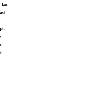
, kad
asi
pti
o
s
s