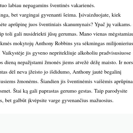
 tuo labiau nepagamins šventinės vakarienės.
nga, bet vargingai gyvenanti šeima. Įsivaizduojate, kiek
ėte aprūpinę juos šventiniais skanumynais? Ypač jų vaikams. 
kaip toli gali nusidriekti jūsų gerumas. Mano vienas mėgstamia
sėkmės mokytojų Anthony Robbins yra sėkmingas milijonierius
 Vaikystėje jis gyveno nepritekliuje alkoholiu pradvisusiuose
 dieną nepažįstami žmonės jiems atvežė dėžę maisto. Ir nors
ntas dėl neva įžeisto jo išdidumo, Anthony jautė begalinį
usiems žmonėms. Šiandien jis šventinėmis vaišėmis aprūpina
smet. Štai ką gali paprastas gerumo gestas. Taip parodysite
s, bet galbūt įkvėpsite varge gyvenančius mažuosius.