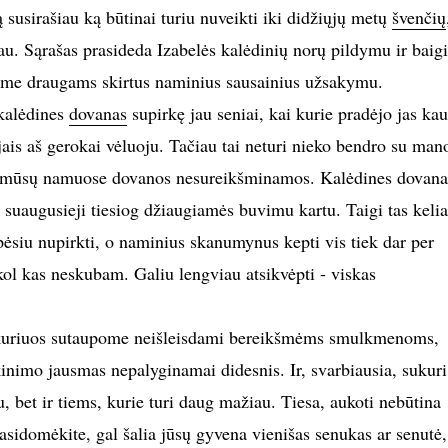
susirašiau ką būtinai turiu nuveikti iki didžiųjų metų
švenčių
au. Sąrašas prasideda Izabelės kalėdinių norų pildymu ir baigi
sime draugams skirtus naminius sausainius užsakymu.
kalėdines
dovanas
supirkę jau seniai, kai kurie pradėjo jas kau
jais aš gerokai vėluoju. Tačiau tai neturi nieko bendro su man
 mūsų namuose dovanos nesureikšminamos. Kalėdines dovana
suaugusieji tiesiog džiaugiamės buvimu kartu. Taigi tas kelia
pėsiu nupirkti, o naminius skanumynus kepti vis tiek dar per
 kol kas neskubam. Galiu lengviau atsikvėpti - viskas
, kuriuos sutaupome neišleisdami bereikšmėms smulkmenoms,
inimo jausmas nepalyginamai didesnis. Ir, svarbiausia, sukuri
u, bet ir tiems, kurie turi daug mažiau. Tiesa, aukoti nebūtina
asidomėkite, gal šalia jūsų gyvena vienišas senukas ar senutė,