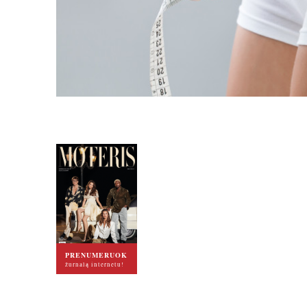
PRENUMERUOK
žurnalą internetu!