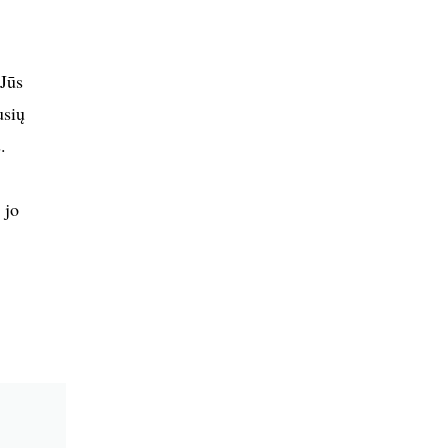
Jūs
usių
.
 jo