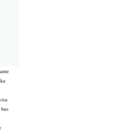
ojame
uka
visa
s bus
r