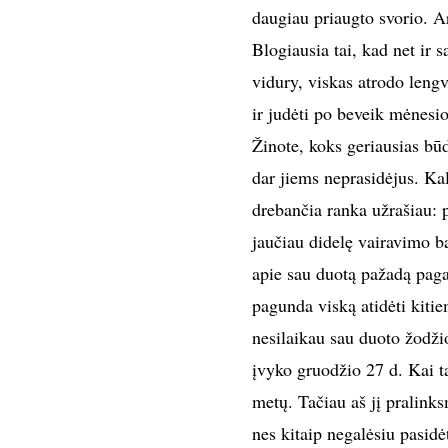
daugiau priaugto svorio. Ar
Blogiausia tai, kad net ir 
vidury, viskas atrodo lengv
ir judėti po beveik mėnesio
Žinote, koks geriausias būd
dar jiems neprasidėjus. Ka
drebančia ranka užrašiau: pr
jaučiau didelę vairavimo ba
apie sau duotą pažadą pagal
pagunda viską atidėti kiti
nesilaikau sau duoto žodži
įvyko gruodžio 27 d. Kai tar
metų. Tačiau aš jį pralink
nes kitaip negalėsiu pasidėt