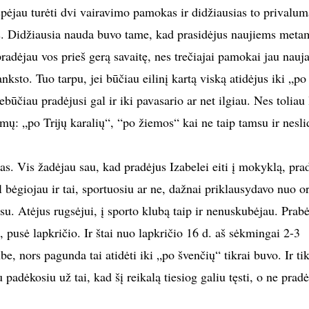
spėjau turėti dvi vairavimo pamokas ir didžiausias to privalum
as. Didžiausia nauda buvo tame, kad prasidėjus naujiems meta
pradėjau vos prieš gerą savaitę, nes trečiajai pamokai jau nauja
nksto. Tuo tarpu, jei būčiau eilinį kartą viską atidėjus iki „po
būčiau pradėjusi gal ir iki pavasario ar net ilgiau. Nes toliau 
nimų: „po Trijų karalių“, “po žiemos“ kai ne taip tamsu ir nesli
as. Vis žadėjau sau, kad pradėjus Izabelei eiti į mokyklą, pra
ol bėgiojau ir tai, sportuosiu ar ne, dažnai priklausydavo nuo o
su. Atėjus rugsėjui, į sporto klubą taip ir nenuskubėjau. Prab
is, pusė lapkričio. Ir štai nuo lapkričio 16 d. aš sėkmingai 2-3
be, nors pagunda tai atidėti iki „po švenčių“ tikrai buvo. Ir tik
 padėkosiu už tai, kad šį reikalą tiesiog galiu tęsti, o ne pradėt