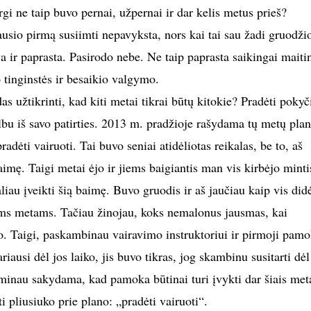
gi ne taip buvo pernai, užpernai ir dar kelis metus prieš?
sausio pirmą susiimti nepavyksta, nors kai tai sau žadi gruodži
a ir paprasta. Pasirodo nebe. Ne taip paprasta saikingai maitin
 tinginstės ir besaikio valgymo.
as užtikrinti, kad kiti metai tikrai būtų kitokie? Pradėti pokyč
lbu iš savo patirties. 2013 m. pradžioje rašydama tų metų plan
adėti vairuoti. Tai buvo seniai atidėliotas reikalas, be to, aš
imę. Taigi metai ėjo ir jiems baigiantis man vis kirbėjo minti
iau įveikti šią baimę. Buvo gruodis ir aš jaučiau kaip vis did
ems metams. Tačiau žinojau, koks nemalonus jausmas, kai
o. Taigi, paskambinau vairavimo instruktoriui ir pirmoji pamo
iausi dėl jos laiko, jis buvo tikras, jog skambinu susitarti dėl
sminau sakydama, kad pamoka būtinai turi įvykti dar šiais meta
i pliusiuko prie plano: „pradėti vairuoti“.