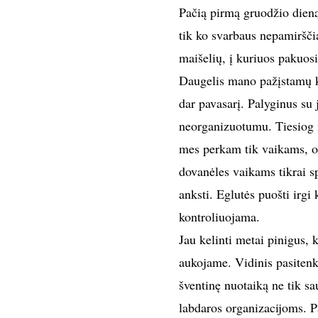
Pačią pirmą gruodžio dieną 
tik ko svarbaus nepamiršči
maišelių, į kuriuos pakuo
Daugelis mano pažįstamų 
dar pavasarį. Palyginus su 
neorganizuotumu. Tiesiog
mes perkam tik vaikams, o 
dovanėles vaikams tikrai s
anksti. Eglutės puošti irgi
kontroliuojama.
Jau kelinti metai pinigus
aukojame. Vidinis pasitenk
šventinę nuotaiką ne tik sa
labdaros organizacijoms. P