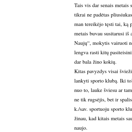
Tais vis dar senais metais 
tikrai ne padėtas pliusiuk
man tereikėjo tęsti tai, ką 
metais buvau susitarusi iš a
Naujų“, mokytis vairuoti ne
lengva rasti kitų pasiteisi
dar bala žino kokių.
Kitas pavyzdys visai švieži
lankyti sporto klubą. Iki t
nuo to, lauke šviesu ar tam
ne tik rugsėjis, bet ir spal
k./sav. sportuoju sporto klu
žinau, kad kitais metais sau
naujo.