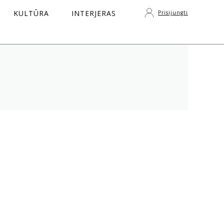
KULTŪRA
INTERJERAS
Prisijungti
S