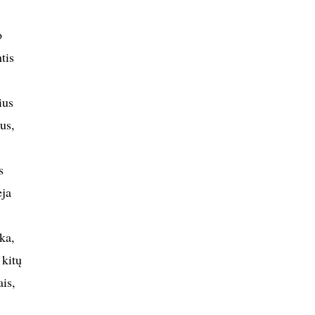
o
tis
ius
us,
s
ėja
ka,
 kitų
is,