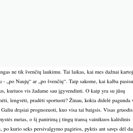
ingas ne tik švenčių laukimu. Tai laikas, kai mes dažnai kart
au - „po Naujų“ ar „po švenčių“. Taip sakome, kai kalba pasis
slus, kuriuos vis žadame sau įgyvendinti. O kaip yra su jūsų
knėti, lengvėti, pradėti sportuoti? Žinau, kokia didelė pagunda 
. Galiu drąsiai prognozuoti, kuo visa tai baigsis. Visas gruodi
nystės metas, o šį panirimą į tingų transą vainikuos kalėdinis
, po kurio seks persivalgymo pagirios, pyktis ant savęs dėl da