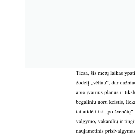
Tiesa, šis metų laikas ypat
žodelį „vėliau“, dar dažni
apie įvairius planus ir tik
begaliniu noru keistis, lie
tai atidėti iki „po švenčių“
valgymo, vakarėlių ir tingi
naujametinis prisivalgymas