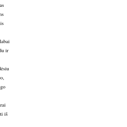
as
ms
is
labai
du ir
dėsiu
ro,
ėgo
rai
i iš