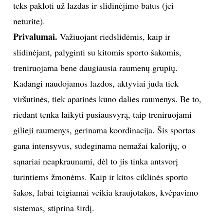
teks pakloti už lazdas ir slidinėjimo batus (jei
neturite).
Privalumai.
Važiuojant riedslidėmis, kaip ir
slidinėjant, palyginti su kitomis sporto šakomis,
treniruojama bene daugiausia raumenų grupių.
Kadangi naudojamos lazdos, aktyviai juda tiek
viršutinės, tiek apatinės kūno dalies raumenys. Be to,
riedant tenka laikyti pusiausvyrą, taip treniruojami
gilieji raumenys, gerinama koordinacija. Šis sportas
gana intensyvus, sudeginama nemažai kalorijų, o
sąnariai neapkraunami, dėl to jis tinka antsvorį
turintiems žmonėms. Kaip ir kitos ciklinės sporto
šakos, labai teigiamai veikia kraujotakos, kvėpavimo
sistemas, stiprina širdį.