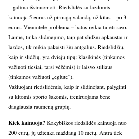
– galima išsinuomoti. Riedslidės su lazdomis
kainuoja 5 eurus už pirmąją valandą, už kitas – po 3
eurus. Vienintelė problema – batus reikia turėti savo.
Laimė, tinka slidinėjimo, taip pat slidžių apkaustai ir
lazdos, tik reikia pakeisti šių antgalius. Riedslidžių,
kaip ir slidžių, yra dviejų tipų: klasikinės (tinkamos
važiuoti tiesiai, tarsi vėžėmis) ir laisvo stiliaus
(tinkamos važiuoti „eglute“).
Važiuojant riedslidėmis, kaip ir slidinėjant, palyginti
su kitomis sporto šakomis, treniruojama bene
daugiausia raumenų grupių.
Kiek kainuoja?
Kokybiškos riedslidės kainuoja nuo
200 eurų, jų užtenka maždaug 10 metų. Antra tiek