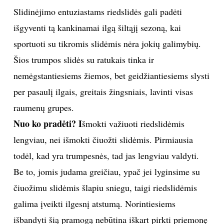
Slidinėjimo entuziastams riedslidės gali padėti
išgyventi tą kankinamai ilgą šiltąjį sezoną, kai
sportuoti su tikromis slidėmis nėra jokių galimybių.
Šios trumpos slidės su ratukais tinka ir
nemėgstantiesiems žiemos, bet geidžiantiesiems slysti
per pasaulį ilgais, greitais žingsniais, lavinti visas
raumenų grupes.
Nuo ko pradėti? I
šmokti važiuoti riedslidėmis
lengviau, nei išmokti čiuožti slidėmis. Pirmiausia
todėl, kad yra trumpesnės, tad jas lengviau valdyti.
Be to, jomis judama greičiau, ypač jei lyginsime su
čiuožimu slidėmis šlapiu sniegu, taigi riedslidėmis
galima įveikti ilgesnį atstumą. Norintiesiems
išbandyti šią pramogą nebūtina iškart pirkti priemonę