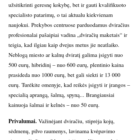
užsitikrinti geresnę kokybę, bet ir gauti kvalifikuoto
specialisto patarimų, o tai aktualu kiekvienam
naujokui. Prekybos centruose parduodamus dviračius
profesionalai pašaipiai vadina „dviračių maketais“ ir
teigia, kad ilgiau kaip dvejus metus jie neatlaiko.
Neblogą miesto ar kalnų dviratį galima įsigyti nuo
500 eurų, hibridinį – nuo 600 eurų, plentinio kaina
prasideda nuo 1000 eurų, bet gali siekti ir 13 000
eurų. Turėkite omenyje, kad reikės įsigyti ir įrangos –
specialią aprangą, šalmą, spyną... Brangiausiai
kainuoja šalmai ir kelnės – nuo 50 eurų.
Privalumai.
Važinėjant dviračiu, stiprėja kojų,
sėdmenų, pilvo raumenys, lavinama kvėpavimo