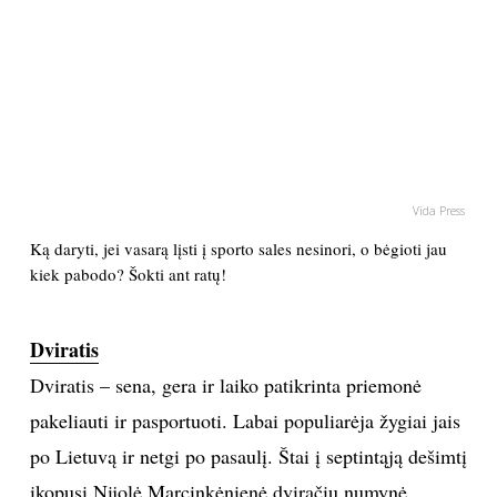
PSICHOLOGIJA
HOROSKOPAI
ASTROLOGIJA
Vida Press
POLITIKA
Ką daryti, jei vasarą lįsti į sporto sales nesinori, o bėgioti jau
kiek pabodo? Šokti ant ratų!
KULTŪRA
Dviratis
LAISVALAIKIS
Dviratis – sena, gera ir laiko patikrinta priemonė
KINAS
pakeliauti ir pasportuoti. Labai populiarėja žygiai jais
po Lietuvą ir netgi po pasaulį. Štai į septintąją dešimtį
MUZIKA
įkopusi Nijolė Marcinkėnienė dviračiu numynė