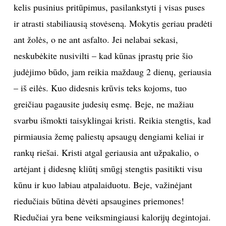
kelis pusinius pritūpimus, pasilankstyti į visas puses
ir atrasti stabiliausią stovėseną. Mokytis geriau pradėti
ant žolės, o ne ant asfalto. Jei nelabai sekasi,
neskubėkite nusivilti – kad kūnas įprastų prie šio
judėjimo būdo, jam reikia maždaug 2 dienų, geriausia
– iš eilės. Kuo didesnis krūvis teks kojoms, tuo
greičiau pagausite judesių esmę. Beje, ne mažiau
svarbu išmokti taisyklingai kristi. Reikia stengtis, kad
pirmiausia žemę paliestų apsaugų dengiami keliai ir
rankų riešai. Kristi atgal geriausia ant užpakalio, o
artėjant į didesnę kliūtį smūgį stengtis pasitikti visu
kūnu ir kuo labiau atpalaiduotu. Beje, važinėjant
riedučiais būtina dėvėti apsaugines priemones!
Riedučiai yra bene veiksmingiausi kalorijų degintojai.