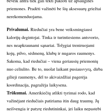
beveik antra tiek gali tekti pakloti už apsaugines
priemones. Pradėti važinėti be šių aksesuarų griežtai
nerekomenduojama.
Privalumai.
Riedučiai yra bene veiksmingiausi
kalorijų degintojai. Tinka ir turintiesiems antsvorio,
nes neapkraunami sąnariai. Tolygiai treniruojami
kojų, pilvo, sėdmenų, klubų ir nugaros raumenys.
Sakoma, kad riedučiai – viena geriausių priemonių
nuo celiulito. Be to, nuolat laikant pusiausvyrą, dirba
gilieji raumenys, dėl to akivaizdžiai pagerėja
koordinacija, pagražėja laikysena.
Trūkumai.
Amerikiečių atlikti tyrimai rodo, kad
važinėjant riedučiais patiriama itin daug traumų. Jų
neišvengia ir patyrę riedutininkai, jei laiku nepastebi