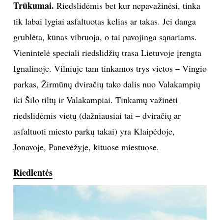
Trūkumai.
Riedslidėmis bet kur nepavažinėsi, tinka
tik labai lygiai asfaltuotas kelias ar takas. Jei danga
grublėta, kūnas vibruoja, o tai pavojinga sąnariams.
Vienintelė speciali riedslidžių trasa Lietuvoje įrengta
Ignalinoje. Vilniuje tam tinkamos trys vietos – Vingio
parkas, Žirmūnų dviračių tako dalis nuo Valakampių
iki Šilo tiltų ir Valakampiai. Tinkamų važinėti
riedslidėmis vietų (dažniausiai tai – dviračių ar
asfaltuoti miesto parkų takai) yra Klaipėdoje,
Jonavoje, Panevėžyje, kituose miestuose.
Riedlentės