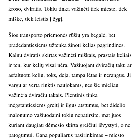
kroso, dviratis. Tokiu tinka važinėti tiek mieste, tiek
INTERJERAS
miške, tiek leistis į žygį.
NAMAI
Šios transporto priemonės rūšių yra begalė, bet
pradedantiesiems užtenka žinoti kelias pagrindines.
VIRTUVĖ
Kalnų dviratis skirtas važinėti miškais, prastais keliais
RECEPTAI
ir ten, kur kelių visai nėra. Važiuojant dviračių taku ar
asfaltuotu keliu, toks, deja, tampa lėtas ir nerangus. Jį
VAIKAI
vargu ar verta rinktis naujokams, nes šie mieliau
važinėja dviračių takais. Plentinis tinka
NELAIMĖS
mėgstantiesiems greitį ir ilgus atstumus, bet didelio
malonumo važiuodami tokiu nepatirsite, mat juos
KONTAKTAI
kuriant daugiau dėmesio skirta greičiui išvystyti, o ne
PRIVATUMO POLITIKA
patogumui. Gana populiarus pasirinkimas – miesto