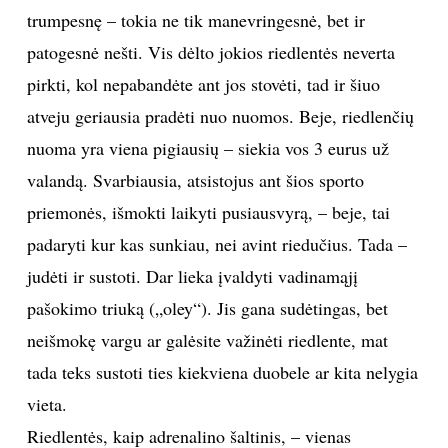
trumpesnę – tokia ne tik manevringesnė, bet ir
patogesnė nešti. Vis dėlto jokios riedlentės neverta
pirkti, kol nepabandėte ant jos stovėti, tad ir šiuo
atveju geriausia pradėti nuo nuomos. Beje, riedlenčių
nuoma yra viena pigiausių – siekia vos 3 eurus už
valandą. Svarbiausia, atsistojus ant šios sporto
priemonės, išmokti laikyti pusiausvyrą, – beje, tai
padaryti kur kas sunkiau, nei avint riedučius. Tada –
judėti ir sustoti. Dar lieka įvaldyti vadinamąjį
pašokimo triuką („oley“). Jis gana sudėtingas, bet
neišmokę vargu ar galėsite važinėti riedlente, mat
tada teks sustoti ties kiekviena duobele ar kita nelygia
vieta.
Riedlentės, kaip adrenalino šaltinis, – vienas