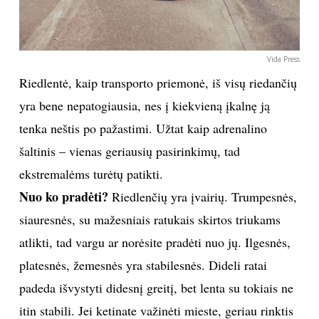
Vida Press
Riedlentė, kaip transporto priemonė, iš visų riedančių
yra bene nepatogiausia, nes į kiekvieną įkalnę ją
tenka neštis po pažastimi. Užtat kaip adrenalino
šaltinis – vienas geriausių pasirinkimų, tad
ekstremalėms turėtų patikti.
Nuo ko pradėti?
Riedlenčių yra įvairių. Trumpesnės,
siauresnės, su mažesniais ratukais skirtos triukams
atlikti, tad vargu ar norėsite pradėti nuo jų. Ilgesnės,
platesnės, žemesnės yra stabilesnės. Dideli ratai
padeda išvystyti didesnį greitį, bet lenta su tokiais ne
itin stabili. Jei ketinate važinėti mieste, geriau rinktis