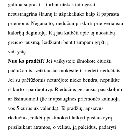
galima suprasti – turbūt niekas taip gerai
nesustangrina šlaunų ir užpakaliuko kaip ši paprasta
priemonė. Negana to, riedučiai priskirti prie geriausių
kalorijų degintojų. Ką jau kalbėti apie tą nuostabų
greičio jausmą, leidžiantį bent trumpam grįžti į
vaikystę.
Nuo ko pradėti?
Jei vaikystėje išmokote čiuožti
pačiūžomis, veikiausiai mokėsite ir riedėti riedučiais.
Jei su pačiūžomis neturėjote nieko bendra, nepulkite
iš karto į parduotuvę. Riedučius geriausia pasiskolinti
ar išsinuomoti (jie ir apsauginės priemonės kainuoja
vos 5 eurus už valandą). Iš pradžių, apsiavus
riedučius, reikėtų pasimokyti laikyti pusiausvyrą –
prisilaikant atramos, o vėliau, ją paleidus, padaryti