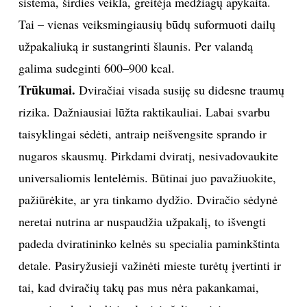
sistema, širdies veikla, greitėja medžiagų apykaita.
Tai – vienas veiksmingiausių būdų suformuoti dailų
užpakaliuką ir sustangrinti šlaunis. Per valandą
galima sudeginti 600–900 kcal.
Trūkumai.
Dviračiai visada susiję su didesne traumų
rizika. Dažniausiai lūžta raktikauliai. Labai svarbu
taisyklingai sėdėti, antraip neišvengsite sprando ir
nugaros skausmų. Pirkdami dviratį, nesivadovaukite
universaliomis lentelėmis. Būtinai juo pavažiuokite,
pažiūrėkite, ar yra tinkamo dydžio. Dviračio sėdynė
neretai nutrina ar nuspaudžia užpakalį, to išvengti
padeda dviratininko kelnės su specialia paminkštinta
detale. Pasiryžusieji važinėti mieste turėtų įvertinti ir
tai, kad dviračių takų pas mus nėra pakankamai,