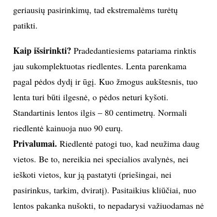
geriausių pasirinkimų, tad ekstremalėms turėtų
patikti.
Kaip išsirinkti?
Pradedantiesiems patariama rinktis
jau sukomplektuotas riedlentes. Lenta parenkama
pagal pėdos dydį ir ūgį. Kuo žmogus aukštesnis, tuo
lenta turi būti ilgesnė, o pėdos neturi kyšoti.
Standartinis lentos ilgis – 80 centimetrų. Normali
riedlentė kainuoja nuo 90 eurų.
Privalumai.
Riedlentė patogi tuo, kad neužima daug
vietos. Be to, nereikia nei specialios avalynės, nei
ieškoti vietos, kur ją pastatyti (priešingai, nei
pasirinkus, tarkim, dviratį). Pasitaikius kliūčiai, nuo
lentos pakanka nušokti, to nepadarysi važiuodamas nė