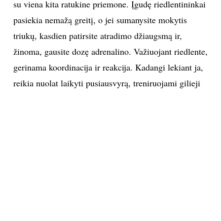
su viena kita ratukine priemone. Įgudę riedlentininkai
pasiekia nemažą greitį, o jei sumanysite mokytis
triukų, kasdien patirsite atradimo džiaugsmą ir,
žinoma, gausite dozę adrenalino. Važiuojant riedlente,
gerinama koordinacija ir reakcija. Kadangi lekiant ja,
reikia nuolat laikyti pusiausvyrą, treniruojami gilieji
raumenys.
Trūkumai.
Galimybės važinėti riedlente ne
specializuotose vietose – gana ribotos.
Riedlentininkai priskiriami prie pėsčiųjų, tad jei
sumanysite lėkti važiuojamąja dalimi, pažeisite eismo
taisykles, o jei pasirinksite šaligatvį, teks nuo lentos
lipti ties kiekvienu jo kraštu. Palyginti su kitomis
riedančiomis priemonėmis, važiuojant riedlente,