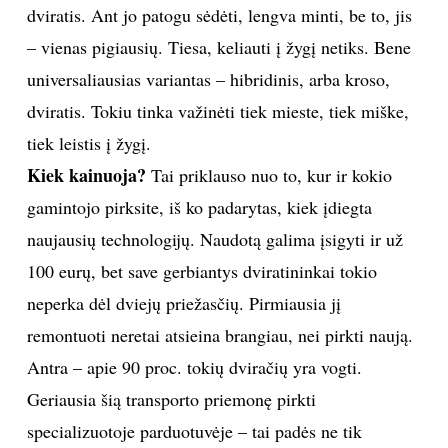
dviratis. Ant jo patogu sėdėti, lengva minti, be to, jis
– vienas pigiausių. Tiesa, keliauti į žygį netiks. Bene
Sekite mus:
universaliausias variantas – hibridinis, arba kroso,
dviratis. Tokiu tinka važinėti tiek mieste, tiek miške,
tiek leistis į žygį.
PRENUMERUOK
Kiek kainuoja?
Tai priklauso nuo to, kur ir kokio
gamintojo pirksite, iš ko padarytas, kiek įdiegta
NAUJIENLAIŠKĮ
naujausių technologijų. Naudotą galima įsigyti ir už
100 eurų, bet save gerbiantys dviratininkai tokio
neperka dėl dviejų priežasčių. Pirmiausia jį
remontuoti neretai atsieina brangiau, nei pirkti naują.
Prenumeruodami portalą,
Jūs sutinkate su
Antra – apie 90 proc. tokių dviračių yra vogti.
taisyklėmis
Geriausia šią transporto priemonę pirkti
specializuotoje parduotuvėje – tai padės ne tik