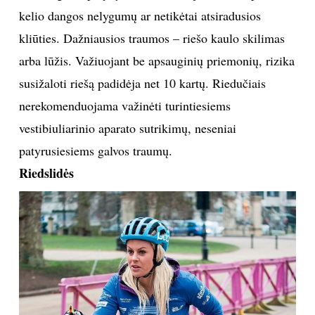
kelio dangos nelygumų ar netikėtai atsiradusios
kliūties. Dažniausios traumos – riešo kaulo skilimas
arba lūžis. Važiuojant be apsauginių priemonių, rizika
susižaloti riešą padidėja net 10 kartų. Riedučiais
nerekomenduojama važinėti turintiesiems
vestibiuliarinio aparato sutrikimų, neseniai
patyrusiesiems galvos traumų.
Riedslidės