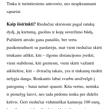
Tinka ir turintiesiems antsvorio, nes neapkraunami
sąnariai.
Kaip išsirinkti?
Riedučiai skirstomi pagal ratukų
dydį, jų kietumą, guolius ir kojų suveržimo būdą.
Pažiūrėti atrodo gana panašūs, bet verta
pasikonsultuoti su pardavėju, mat vieni riedučiai skirti
triukams atlikti, kiti – ilgoms distancijoms įveikti,
vieni stabilesni, kiti greitesni, vieni skirti važinėti
aikštelėse, kiti – dviračių takais, yra ir tinkamų riedėti
nelygia danga. Renkantis labai svarbu atsižvelgti į
patogumą – batai neturi spausti. Kita vertus, netinka
ir pernelyg laisvi, nes tada pėdoms tenka per didelis
krūvis. Geri riedučiai vidutiniškai kainuoja 100 eurų,