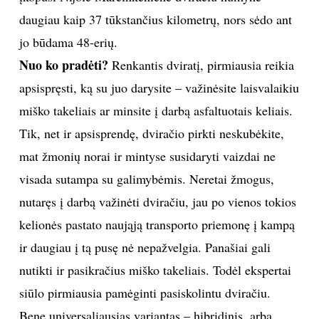
daugiau kaip 37 tūkstančius kilometrų, nors sėdo ant
TEATRAS
jo būdama 48-erių.
Nuo ko pradėti?
Renkantis dviratį, pirmiausia reikia
SPORTAS
apsispręsti, ką su juo darysite – važinėsite laisvalaikiu
FOTOGRAFIJA
miško takeliais ar minsite į darbą asfaltuotais keliais.
Tik, net ir apsisprendę, dviračio pirkti neskubėkite,
MENAS
mat žmonių norai ir mintyse susidaryti vaizdai ne
visada sutampa su galimybėmis. Neretai žmogus,
ORAI
nutaręs į darbą važinėti dviračiu, jau po vienos tokios
kelionės pastato naująją transporto priemonę į kampą
ĮDOMYBĖS
ir daugiau į tą pusę nė nepažvelgia. Panašiai gali
ISTORIJA
nutikti ir pasikračius miško takeliais. Todėl ekspertai
siūlo pirmiausia pamėginti pasiskolintu dviračiu.
KNYGOS
Bene universaliausias variantas – hibridinis, arba