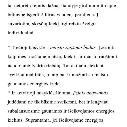
tai neturėtų remtis dažnai liaudyje girdimu mitu apie
būtinybę išgerti 2 litrus vandens per dieną. Į
Sekite mus:
suvartotinų skysčių kiekį irgi reiktų žvelgti
individualiai.
PRENUMERUOK
* Trečioji taisyklė –
maisto ruošimo būdas
. Įvertinti
kaip mes ruošiame maistą, kiek ir ar maisto ruošimui
naudojame įvairių riebalų. Tai aktualu siekiant
NAUJIENLAIŠKĮ
sveikiau maitintis, o taip pat ir mažinti su maistu
gaunamos energijos kiekį.
* Ir ketvirtoji taisyklė, žinoma,
fizinis aktyvumas
–
Prenumeruodami portalą,
Jūs sutinkate su
judėdami ne tik būsime sveikesni, bet ir lengviau
taisyklėmis
subalansuosime gaunamos ir išeikvojamos energijos
kiekius. Suprantama, jei išeikvojame energijos