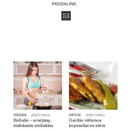
PASIDALINK:
SVEIKATA
prieš 9 metus
VIRTUVĖ
prieš 9 metus
Riebalai – senėjimą
Gardūs vištienos
stabdantis stebuklas
kepsneliai su sūriu