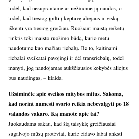
todėl, kad nesuprantame ar nežinome jų naudos, o
todėl, kad tiesiog įpilti į keptuvę aliejaus ir viską
iškepti yra tiesiog greičiau. Ruošiant maistą reikėtų
rinktis tokį maisto ruošimo būdą, kurio metu
naudotume kuo mažiau riebalų. Be to, kaitinami
riebalai sveikatai pavojingi ir dėl transriebalų, todėl
manyti, jog naudojamas aukščiausios kokybės aliejus
bus naudingas, – klaida.
Užsiminėte apie sveikos mitybos mitus. Sakoma,
kad norint numesti svorio reikia nebevalgyti po 18
valandos vakaro. Ką manote apie tai?
Juokaudama sakau, kad šią taisyklę greičiausiai
sugalvojo mūsų protėviai, kurie eidavo labai anksti