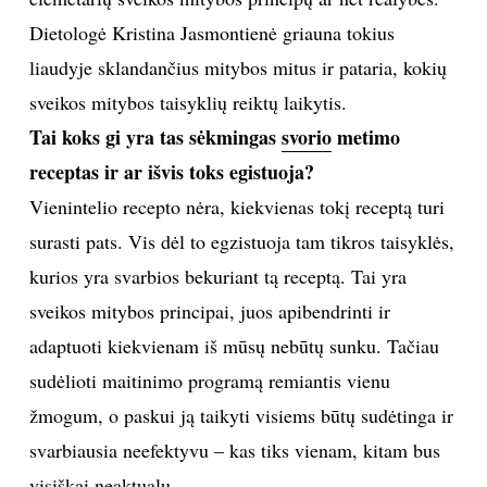
Dietologė Kristina Jasmontienė griauna tokius
TEATRAS
liaudyje sklandančius mitybos mitus ir pataria, kokių
SPORTAS
sveikos mitybos taisyklių reiktų laikytis.
Tai koks gi yra tas sėkmingas
svorio
metimo
FOTOGRAFIJA
receptas ir ar išvis toks egistuoja?
Vienintelio recepto nėra, kiekvienas tokį receptą turi
MENAS
surasti pats. Vis dėl to egzistuoja tam tikros taisyklės,
kurios yra svarbios bekuriant tą receptą. Tai yra
ORAI
sveikos mitybos principai, juos apibendrinti ir
ĮDOMYBĖS
adaptuoti kiekvienam iš mūsų nebūtų sunku. Tačiau
sudėlioti maitinimo programą remiantis vienu
ISTORIJA
žmogum, o paskui ją taikyti visiems būtų sudėtinga ir
svarbiausia neefektyvu – kas tiks vienam, kitam bus
KNYGOS
visiškai neaktualu.