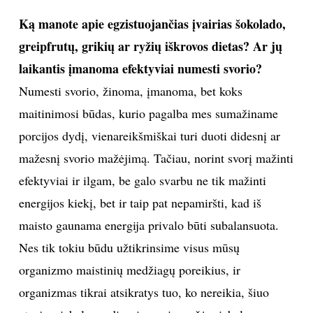
Ką manote apie egzistuojančias įvairias šokolado,
greipfrutų, grikių ar ryžių iškrovos dietas? Ar jų
laikantis įmanoma efektyviai numesti svorio?
Numesti svorio, žinoma, įmanoma, bet koks
maitinimosi būdas, kurio pagalba mes sumažiname
porcijos dydį, vienareikšmiškai turi duoti didesnį ar
mažesnį svorio mažėjimą. Tačiau, norint svorį mažinti
efektyviai ir ilgam, be galo svarbu ne tik mažinti
energijos kiekį, bet ir taip pat nepamiršti, kad iš
maisto gaunama energija privalo būti subalansuota.
Nes tik tokiu būdu užtikrinsime visus mūsų
organizmo maistinių medžiagų poreikius, ir
organizmas tikrai atsikratys tuo, ko nereikia, šiuo