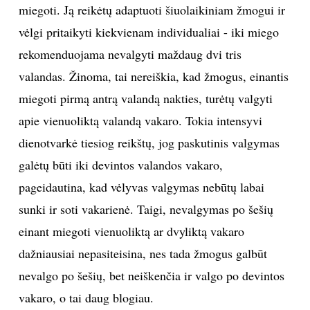
miegoti. Ją reikėtų adaptuoti šiuolaikiniam žmogui ir
vėlgi pritaikyti kiekvienam individualiai - iki miego
rekomenduojama nevalgyti maždaug dvi tris
valandas. Žinoma, tai nereiškia, kad žmogus, einantis
miegoti pirmą antrą valandą nakties, turėtų valgyti
apie vienuoliktą valandą vakaro. Tokia intensyvi
dienotvarkė tiesiog reikštų, jog paskutinis valgymas
galėtų būti iki devintos valandos vakaro,
pageidautina, kad vėlyvas valgymas nebūtų labai
sunki ir soti vakarienė. Taigi, nevalgymas po šešių
einant miegoti vienuoliktą ar dvyliktą vakaro
dažniausiai nepasiteisina, nes tada žmogus galbūt
nevalgo po šešių, bet neiškenčia ir valgo po devintos
vakaro, o tai daug blogiau.