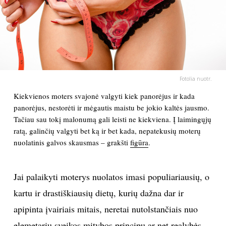
PSICHOLOGIJA
HOROSKOPAI
ASTROLOGIJA
Fotolia nuotr.
Kiekvienos moters svajonė valgyti kiek panorėjus ir kada
POLITIKA
panorėjus, nestorėti ir mėgautis maistu be jokio kaltės jausmo.
Tačiau sau tokį malonumą gali leisti ne kiekviena. Į laimingųjų
KULTŪRA
ratą, galinčių valgyti bet ką ir bet kada, nepatekusių moterų
nuolatinis galvos skausmas – grakšti
figūra
.
LAISVALAIKIS
Jai palaikyti moterys nuolatos imasi populiariausių, o
KINAS
kartu ir drastiškiausių dietų, kurių dažna dar ir
apipinta įvairiais mitais, neretai nutolstančiais nuo
MUZIKA
elemetarių sveikos mitybos principų ar net realybės.