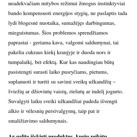
neadekvačiam mitybos režimui žmogus instinktyviai
bando kompensuoti energijos stygių, ne paslaptis tada
lydi blogesnė nuotaika, sumažėjęs darbingumas,
mieguistumas. Šios problemos sprendžiamos
paprastai - geriama kava, valgomi saldumynai, tai
pakelia cukraus kiekį kraujyje ir duoda nors ir
tumpalaikį, bet efektą. Kur kas naudingiau būtų
pasistengti surasti laiko pusryčiams, pietums,
suplanuoti ir turėti su savimi sveikų užkandžių –
šviežių ar džiovintų vaisių, riešutų ar indelį jogurto.
Suvalgyti laiku sveiki užkandžiai padeda išvengti
alkio ir vėlesnių persivalgymų, taip pat ir
smaližiavimo saldumynais.
Ar galite išskirti produktus, kurių reikėtų