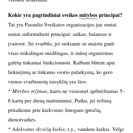
INTERJERAS
Kokie yra pagrindiniai sveikos
mitybos
principai?
Tai yra Pasaulio Sveikatos organizacijos jau seniai
NAMAI
seniai suformuluoti principai: saikas, balansas ir
įvairovė. Jie svarbūs, jei siekiame su maistu gauti
VIRTUVĖ
visas reikalingas medžiagas, ir mūsų organizmas
RECEPTAI
galėtų tinkamai funkcionuoti. Kalbant būtent apie
lieknėjimą ar tinkamo svorio palaikymą, ko gero
VAIKAI
vienos svarbiausių taisyklių yra šios:
*
Mitybos režimas
, kuris ne visuomet apibrėžiamas 5–
NELAIMĖS
6 kartų per dieną maitinimusi. Puiku, jei režimą
pritaikome prie kiekvieno žmogaus įpročių,
KONTAKTAI
dienotvarkės.
PRIVATUMO POLITIKA
*
Adekvatus skysčių kiekis
, t.y., vandens kiekis. Vėlgi