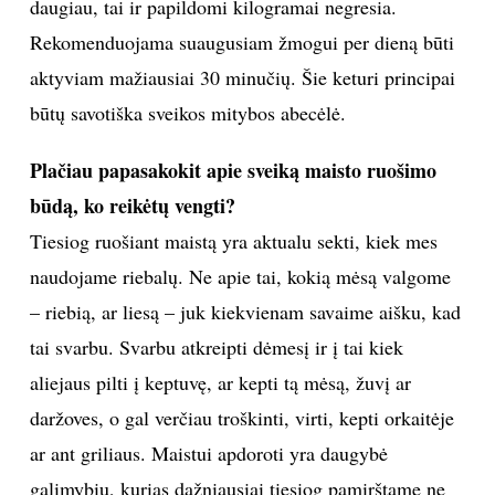
daugiau, tai ir papildomi kilogramai negresia.
Rekomenduojama suaugusiam žmogui per dieną būti
aktyviam mažiausiai 30 minučių. Šie keturi principai
būtų savotiška sveikos mitybos abecėlė.
Plačiau papasakokit apie sveiką maisto ruošimo
būdą, ko reikėtų vengti?
Tiesiog ruošiant maistą yra aktualu sekti, kiek mes
naudojame riebalų. Ne apie tai, kokią mėsą valgome
– riebią, ar liesą – juk kiekvienam savaime aišku, kad
tai svarbu. Svarbu atkreipti dėmesį ir į tai kiek
aliejaus pilti į keptuvę, ar kepti tą mėsą, žuvį ar
daržoves, o gal verčiau troškinti, virti, kepti orkaitėje
ar ant griliaus. Maistui apdoroti yra daugybė
galimybių, kurias dažniausiai tiesiog pamirštame ne