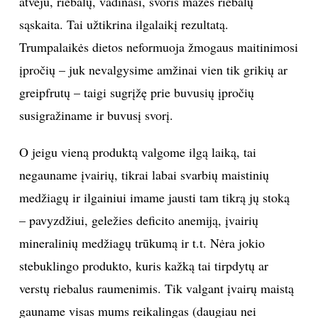
atveju, riebalų, vadinasi, svoris mažės riebalų
sąskaita. Tai užtikrina ilgalaikį rezultatą.
Trumpalaikės dietos neformuoja žmogaus maitinimosi
įpročių – juk nevalgysime amžinai vien tik grikių ar
greipfrutų – taigi sugrįžę prie buvusių įpročių
susigražiname ir buvusį svorį.
O jeigu vieną produktą valgome ilgą laiką, tai
negauname įvairių, tikrai labai svarbių maistinių
medžiagų ir ilgainiui imame jausti tam tikrą jų stoką
– pavyzdžiui, geležies deficito anemiją, įvairių
mineralinių medžiagų trūkumą ir t.t. Nėra jokio
stebuklingo produkto, kuris kažką tai tirpdytų ar
verstų riebalus raumenimis. Tik valgant įvairų maistą
gauname visas mums reikalingas (daugiau nei