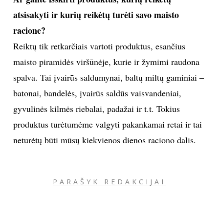
atsisakyti ir kurių reikėtų turėti savo maisto
racione?
Reiktų tik retkarčiais vartoti produktus, esančius
maisto piramidės viršūnėje, kurie ir žymimi raudona
spalva. Tai įvairūs saldumynai, baltų miltų gaminiai –
batonai, bandelės, įvairūs saldūs vaisvandeniai,
gyvulinės kilmės riebalai, padažai ir t.t. Tokius
produktus turėtumėme valgyti pakankamai retai ir tai
neturėtų būti mūsų kiekvienos dienos raciono dalis.
PARAŠYK REDAKCIJAI