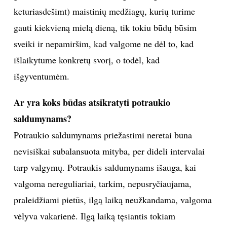
keturiasdešimt) maistinių medžiagų, kurių turime
gauti kiekvieną mielą dieną, tik tokiu būdų būsim
sveiki ir nepamiršim, kad valgome ne dėl to, kad
išlaikytume konkretų svorį, o todėl, kad
išgyventumėm.
Ar yra koks būdas atsikratyti potraukio
saldumynams?
Potraukio saldumynams priežastimi neretai būna
nevisiškai subalansuota mityba, per dideli intervalai
tarp valgymų. Potraukis saldumynams išauga, kai
valgoma nereguliariai, tarkim, nepusryčiaujama,
praleidžiami pietūs, ilgą laiką neužkandama, valgoma
vėlyva vakarienė. Ilgą laiką tęsiantis tokiam