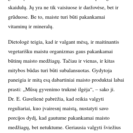
skaidulų. Jų yra ne tik vaisiuose ir daržovėse, bet ir
INTERJERAS
grūduose. Be to, maiste turi būti pakankamai
vitaminų ir mineralų.
NAMAI
Dietologė teigia, kad ir valgant mėsą, ir maitinantis
VIRTUVĖ
vegetarišku maistu organizmas gaus pakankamai
būtinų maisto medžiagų. Tačiau ir vienas, ir kitas
RECEPTAI
mitybos būdas turi būti subalansuotas. Gydytoja
VAIKAI
paneigia ir mitą esą dabartiniai maisto produktai labai
prasti: „Mūsų gyvenimo trukmė ilgėja“, – sako ji.
NELAIMĖS
Dr. E. Gavelienė pabrėžia, kad reikia valgyti
reguliariai, kuo įvairesnį maistą, nustatyti savo
KONTAKTAI
porcijos dydį, kad gautume pakankamai maisto
medžiagų, bet netuktume. Geriausia valgyti šviežius
PRIVATUMO POLITIKA