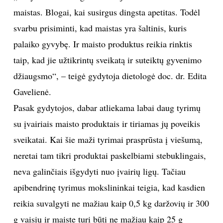
maistas. Blogai, kai susirgus dingsta apetitas. Todėl
TEATRAS
svarbu prisiminti, kad maistas yra šaltinis, kuris
palaiko gyvybę. Ir maisto produktus reikia rinktis
SPORTAS
taip, kad jie užtikrintų sveikatą ir suteiktų gyvenimo
FOTOGRAFIJA
džiaugsmo“, – teigė gydytoja dietologė doc. dr. Edita
Gavelienė.
MENAS
Pasak gydytojos, dabar atliekama labai daug tyrimų
su įvairiais maisto produktais ir tiriamas jų poveikis
ORAI
sveikatai. Kai šie maži tyrimai prasprūsta į viešumą,
neretai tam tikri produktai paskelbiami stebuklingais,
ĮDOMYBĖS
neva galinčiais išgydyti nuo įvairių ligų. Tačiau
ISTORIJA
apibendrinę tyrimus mokslininkai teigia, kad kasdien
reikia suvalgyti ne mažiau kaip 0,5 kg daržovių ir 300
KNYGOS
g vaisių ir maiste turi būti ne mažiau kaip 25 g