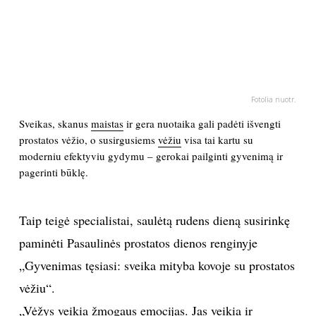
PSICHOLOGIJA
HOROSKOPAI
Fotolia nuotr.
ASTROLOGIJA
Sveikas, skanus
maistas
ir gera nuotaika gali padėti išvengti
prostatos vėžio, o susirgusiems
vėžiu
visa tai kartu su
POLITIKA
moderniu efektyviu gydymu – gerokai pailginti gyvenimą ir
pagerinti būklę.
KULTŪRA
Taip teigė specialistai, saulėtą rudens dieną susirinkę
LAISVALAIKIS
paminėti Pasaulinės prostatos dienos renginyje
KINAS
„Gyvenimas tęsiasi: sveika mityba kovoje su prostatos
vėžiu“.
MUZIKA
„Vėžys veikia žmogaus emocijas. Jas veikia ir