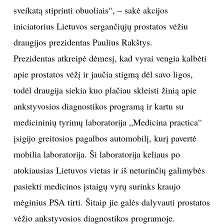
sveikatą stiprinti obuoliais“, – sakė akcijos
iniciatorius Lietuvos sergančiųjų prostatos vėžiu
draugijos prezidentas Paulius Rakštys.
Prezidentas atkreipė dėmesį, kad vyrai vengia kalbėti
apie prostatos vėžį ir jaučia stigmą dėl savo ligos,
todėl draugija siekia kuo plačiau skleisti žinią apie
ankstyvosios diagnostikos programą ir kartu su
medicininių tyrimų laboratorija „Medicina practica“
įsigijo greitosios pagalbos automobilį, kurį pavertė
mobilia laboratorija. Ši laboratorija keliaus po
atokiausias Lietuvos vietas ir iš neturinčių galimybės
pasiekti medicinos įstaigų vyrų surinks kraujo
mėginius PSA tirti. Šitaip jie galės dalyvauti prostatos
vėžio ankstyvosios diagnostikos programoje.