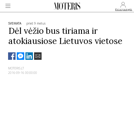
Prisijungti
SVEIKATA
prieš 9 metus
Dėl vėžio bus tiriama ir
atokiausiose Lietuvos vietose
VEIDAI
MONARCHIJA
MOTERIS.LT
2016-09-16 00:00:00
MADA
GROŽIS
SVEIKATA
APIE MANE