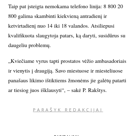
Taip pat įsteigta nemokama telefono linija: 8 800 20
800 galima skambinti kiekvieną antradienį ir
ketvirtadienį nuo 14 iki 18 valandos. Atsiliepusi
kvalifikuota slaugytoja patars, ką daryti, susidūrus su
daugeliu problemų.
„Kviečiame vyrus tapti prostatos vėžio ambasadoriais
ir vienytis į draugiją. Savo miestuose ir miesteliuose
panašaus likimo ištiktiems žmonėms jie galėtų patarti
ar tiesiog juos išklausyti“, – sakė P. Rakštys.
PARAŠYK REDAKCIJAI