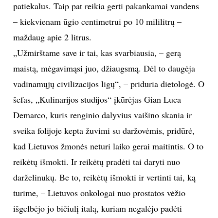
patiekalus. Taip pat reikia gerti pakankamai vandens
– kiekvienam ūgio centimetrui po 10 mililitrų –
Sekite mus:
maždaug apie 2 litrus.
„Užmirštame save ir tai, kas svarbiausia, – gerą
maistą, mėgavimąsi juo, džiaugsmą. Dėl to daugėja
PRENUMERUOK
vadinamųjų civilizacijos ligų“, – priduria dietologė. O
šefas, „Kulinarijos studijos“ įkūrėjas Gian Luca
Demarco, kuris renginio dalyvius vaišino skania ir
NAUJIENLAIŠKĮ
sveika folijoje kepta žuvimi su daržovėmis, pridūrė,
kad Lietuvos žmonės neturi laiko gerai maitintis. O to
reikėtų išmokti. Ir reikėtų pradėti tai daryti nuo
Prenumeruodami portalą,
Jūs sutinkate su
darželinukų. Be to, reikėtų išmokti ir vertinti tai, ką
taisyklėmis
turime, – Lietuvos onkologai nuo prostatos vėžio
išgelbėjo jo bičiulį italą, kuriam negalėjo padėti