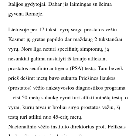
Italijos gydytojai. Dabar jis laimingas su šeima
gyvena Romoje.
Lietuvoje per 17 tūkst. vyrų serga
prostatos
vėžiu.
Kasmet jų gretas papildo dar maždaug 2 tūkstančiai
vyrų. Nors liga neturi specifinių simptomų, ją
nesunkiai galima nustatyti iš kraujo atliekant
prostatos secifinio antigeno (PSA) testą. Tam beveik
prieš dešimt metų buvo sukurta Priešinės liaukos
(prostatos) vėžio ankstyvosios diagnostikos programa
– visi 50 metų sulaukę vyrai turi atlikti minėtą testą, o
vyrai, kurių tėvai ir broliai sirgo prostatos vėžiu, šį
testą turi atlikti nuo 45-erių metų.
Nacionalinio vėžio instituto direktorius prof. Feliksas
Jankevičius teigia, kad, įdiegus šią programą,