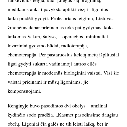
medikams anksti pavyksta aptikti vėžį ir ligonius
laiku pradėti gydyti. Profesoriaus teigimu, Lietuvos
žmonėms dabar prieinamas toks pat gydymas, koks
taikomas Vakarų šalyse, – operacijos, minimaliai
invaziniai gydymo būdai, radioterapija,
chemoterapija. Per pastaruosius keletą metų išplitusiai
ligai gydyti sukurta vadinamoji antros eilės
chemoterapija ir modernūs biologiniai vaistai. Visi šie
vaistai prieinami ir mūsų ligoniams, jie
kompensuojami.
Renginyje buvo pasodintos dvi obelys – amžinai
žydinčio sodo pradžia. „Kasmet pasodinsime daugiau
obelų. Ligoniai čia galės ne tik leisti laiką, bet ir