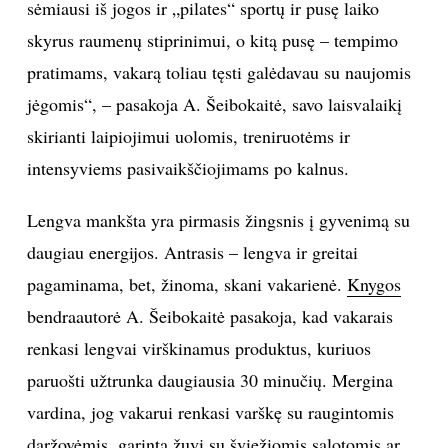
sėmiausi iš jogos ir „pilates“ sportų ir pusę laiko
skyrus raumenų stiprinimui, o kitą pusę – tempimo
Sekite mus:
pratimams, vakarą toliau tęsti galėdavau su naujomis
jėgomis“, – pasakoja A. Šeibokaitė, savo laisvalaikį
skirianti laipiojimui uolomis, treniruotėms ir
PRENUMERUOK
intensyviems pasivaikščiojimams po kalnus.
Lengva mankšta yra pirmasis žingsnis į gyvenimą su
NAUJIENLAIŠKĮ
daugiau energijos. Antrasis – lengva ir greitai
pagaminama, bet, žinoma, skani vakarienė.
Knygos
bendraautorė A. Šeibokaitė pasakoja, kad vakarais
Prenumeruodami portalą,
renkasi lengvai virškinamus produktus, kuriuos
Jūs sutinkate su
taisyklėmis
paruošti užtrunka daugiausia 30 minučių. Mergina
vardina, jog vakarui renkasi varškę su raugintomis
daržovėmis, garintą žuvį su šviežiomis salotomis ar