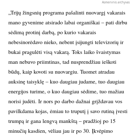
Asmeninis archyvas
INTERJERAS
„Trijų žingsnių programa pašalinti nuovargį vakarais
mano gyvenime atsirado labai organiškai – pati dirbu
NAMAI
sėdimą protinį darbą, po kurio vakarais
nebesinorėdavo nieko, nebent įsijungti televizorių ir
VIRTUVĖ
bukai pragulėti visą vakarą. Toks laiko švaistymas
man nebuvo priimtinas, tad nusprendžiau ieškoti
RECEPTAI
būdų, kaip kovoti su nuovargiu. Tuomet atradau
VAIKAI
auksinę taisyklę – kuo daugiau judame, tuo daugiau
energijos turime, o kuo daugiau sėdime, tuo mažiau
NELAIMĖS
norisi judėti. Ir nors po darbo dažnai grįždavau vos
pavilkdama kojas, ėmiau to truputį į savo rutiną įvesti
KONTAKTAI
trumpą ir gana lengvą mankštą – pradžioj po 15
minučių kasdien, vėliau jau ir po 30. Įkvėpimo
PRIVATUMO POLITIKA