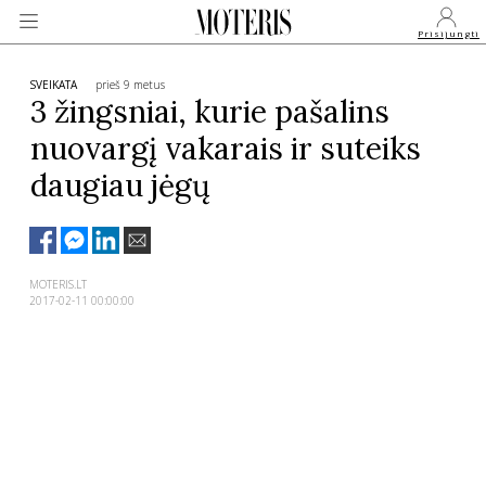
Prisijungti
SVEIKATA
prieš 9 metus
3 žingsniai, kurie pašalins
nuovargį vakarais ir suteiks
VEIDAI
daugiau jėgų
MONARCHIJA
MADA
MOTERIS.LT
2017-02-11 00:00:00
GROŽIS
SVEIKATA
APIE MANE