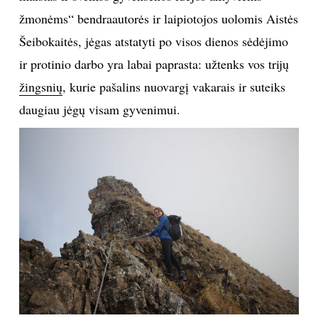
žmonėms“ bendraautorės ir laipiotojos uolomis Aistės
TEATRAS
Šeibokaitės, jėgas atstatyti po visos dienos sėdėjimo
ir protinio darbo yra labai paprasta: užtenks vos trijų
SPORTAS
žingsnių
, kurie pašalins nuovargį vakarais ir suteiks
FOTOGRAFIJA
daugiau jėgų visam gyvenimui.
MENAS
ORAI
ĮDOMYBĖS
ISTORIJA
KNYGOS