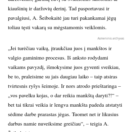
kiaušinių ir daržovių derinį. Tad pasportavusi ir
pavalgiusi, A. Šeibokaitė jau turi pakankamai jėgų
toliau tęsti vakarą su mėgstamomis veiklomis.
Asmeninis archyvas
„Jei turėčiau vaikų, įtraukčiau juos į mankštos ir
valgio gaminimo procesus. Iš anksto rodydami
vaikams pavyzdį, išmokysime juos gyventi sveikiau,
be to, praleisime su jais daugiau laiko – taip atsiras
tvirtesnis ryšys šeimoje. Ir nors atrodo prieštaringa –
„vos pavelku kojas, o dar reikia mankštą daryti?!“ –
bet tai tikrai veikia ir lengva mankšta padeda atstatyti
sėdime darbe prarastas jėgas. Tuomet net ir likusius
darbus namie nuveiksime greičiau“, – teigia A.