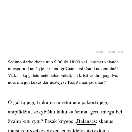
PSICHOLOGIJA
HOROSKOPAI
ASTROLOGIJA
Asmeninis archyvas
POLITIKA
Sėdimo darbo diena nuo 9:00 iki 18:00 val., tuomet valanda
transporto kamštyje ir namo grįžtate tarsi išsunkta kempinė?
Viskas, ką galėtumėte dabar veikti, tai kristi veidu į pagalvę,
KULTŪRA
nors miegui laikas dar neatėjęs? Pažįstamas jausmas?
LAISVALAIKIS
O gal tą jėgų trūkumą norėtumėte pakeisti jėgų
KINAS
antplūdžiu, kokybišku laiku su šeima, geru miegu bei
žvaliu kitu rytu? Pasak knygos „
Balansas
: skanus
MUZIKA
maistas ir sveikos gyvensenos idėjos aktyviems