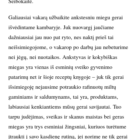
Šeibokaitė.
Galiausiai vakarą užbaikite ankstesniu miegu gerai
išvėdintame kambaryje. Juk nuovargį jaučiame
dažniausiai jau nuo pat ryto, nes naktį prieš tai
neišsimiegojome, o vakarop po darbų jau nebeturime
nei jėgų, nei nuotaikos. Ankstyvas ir kokybiškas
miegas yra vienas iš esminių sveiko gyvenimo
patarimų net ir šioje receptų knygoje – juk tik gerai
išsimiegoję nejausime potraukio rafinuotų miltų
gaminiams ir saldumynams, tai yra, produktams,
labiausiai kenkiantiems mūsų gerai savijautai. Tuo
tarpu judėjimas, sveikas ir skanus maistas bei geras
miegas yra trys esminiai žingsniai, kuriuos turėtume
įtraukti į savo kasdienę rutiną, jei norime ne tik gerai