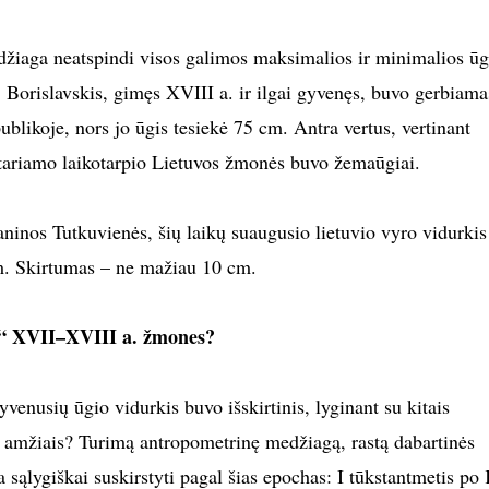
žiaga neatspindi visos galimos maksimalios ir minimalios ūg
. Borislavskis, gimęs XVIII a. ir ilgai gyvenęs, buvo gerbiama
likoje, nors jo ūgis tesiekė 75 cm. Antra vertus, vertinant
aptariamo laikotarpio Lietuvos žmonės buvo žemaūgiai.
aninos Tutkuvienės, šių laikų suaugusio lietuvio vyro vidurkis
. Skirtumas – ne mažiau 10 cm.
ti“ XVII–XVIII a. žmones?
enusių ūgio vidurkis buvo išskirtinis, lyginant su kitais
io amžiais? Turimą antropometrinę medžiagą, rastą dabartinės
a sąlygiškai suskirstyti pagal šias epochas: I tūkstantmetis po 