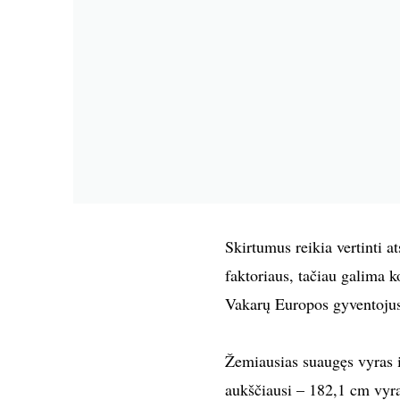
Skirtumus reikia vertinti a
faktoriaus, tačiau galima 
Vakarų Europos gyventojus
Žemiausias suaugęs vyras i
aukščiausi – 182,1 cm vyra