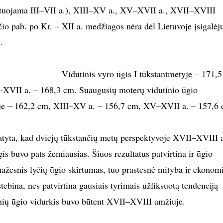
atuojama III–VII a.), XIII–XV a., XV–XVII a., XVII–XVIII
io pab. po Kr. – XII a. medžiagos nėra dėl Lietuvoje įsigalėj
.
Vidutinis vyro ūgis I tūkstantmetyje – 171,
XVII a. – 168,3 cm. Suaugusių moterų vidutinio ūgio
yje – 162,2 cm, XIII–XV a. – 156,7 cm, XV–XVII a. – 157,6 
tatyta, kad dviejų tūkstančių metų perspektyvoje XVII–XVIII 
is buvo pats žemiausias. Šiuos rezultatus patvirtina ir ūgio
mažesnis lyčių ūgio skirtumas, tuo prastesnė mityba ir ekonom
stebina, nes patvirtina gausiais tyrimais užfiksuotą tendenciją
ių ūgio vidurkis buvo būtent XVII–XVIII amžiuje.