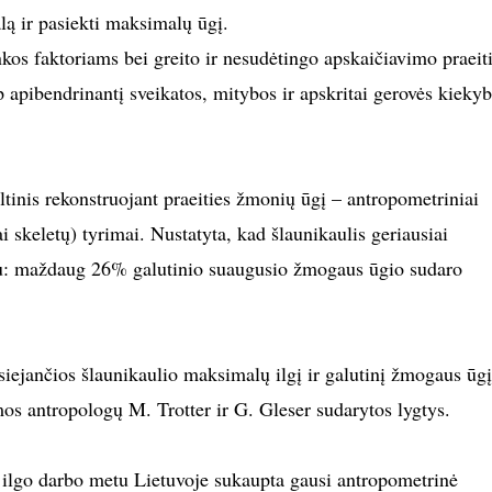
alą ir pasiekti maksimalų ūgį.
kos faktoriams bei greito ir nesudėtingo apskaičiavimo praeit
p apibendrinantį sveikatos, mitybos ir apskritai gerovės kiekyb
ltinis rekonstruojant praeities žmonių ūgį – antropometriniai
 skeletų) tyrimai. Nustatyta, kad šlaunikaulis geriausiai
u: maždaug 26% galutinio suaugusio žmogaus ūgio sudaro
 siejančios šlaunikaulio maksimalų ilgį ir galutinį žmogaus ūgį
os antropologų M. Trotter ir G. Gleser sudarytos lygtys.
 ilgo darbo metu Lietuvoje sukaupta gausi antropometrinė