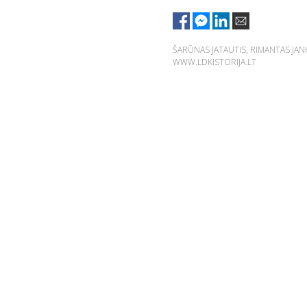
ŠARŪNAS JATAUTIS, RIMANTAS JA
WWW.LDKISTORIJA.LT