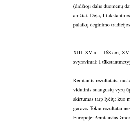
(didžioji dalis duomenų d
amžiai. Deja, I tūkstantmeč
palaikų deginimo tradicijos
XIII–XV a. – 168 cm, XV–
svyravimai: I tūkstantmet
Remiantis rezultatais, nus
vidutinis suaugusių vyrų ūg
skirtumas tarp lyčių: kuo 
gerovė. Tokie rezultatai ne
Europoje: žemiausias žmon