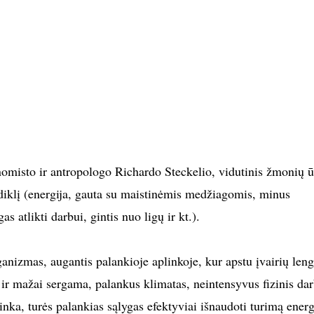
nomisto ir antropologo Richardo Steckelio, vidutinis žmonių ū
diklį (energija, gauta su maistinėmis medžiagomis, minus
as atlikti darbui, gintis nuo ligų ir kt.).
anizmas, augantis palankioje aplinkoje, kur apstu įvairių leng
 ir mažai sergama, palankus klimatas, neintensyvus fizinis da
inka, turės palankias sąlygas efektyviai išnaudoti turimą energ