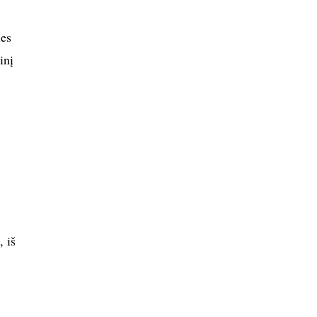
ies
inį
, iš