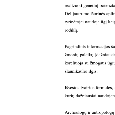
realizuoti genetinį potenci
Dėl jautrumo išorinės aplin
tyrinėtojai naudoja ūgį kai
rodiklį.
Pagrindinis informacijos ša
žmonių palaikų (dažniausiai
koreliuoja su žmogaus ūgi
šlaunikaulio ilgis.
Išvestos įvairios formulės,
kurių dažniausiai naudojam
Archeologų ir antropologų