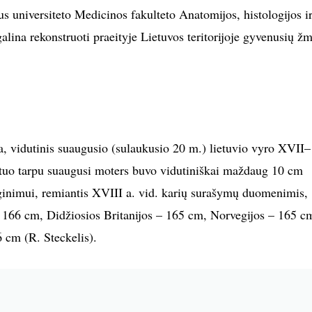
s universiteto Medicinos fakulteto Anatomijos, histologijos i
galina rekonstruoti praeityje Lietuvos teritorijoje gyvenusių ž
, vidutinis suaugusio (sulaukusio 20 m.) lietuvio vyro XVII–
 tuo tarpu suaugusi moters buvo vidutiniškai maždaug 10 cm
inimui, remiantis XVIII a. vid. karių surašymų duomenimis,
 166 cm, Didžiosios Britanijos – 165 cm, Norvegijos – 165 c
6 cm (R. Steckelis).