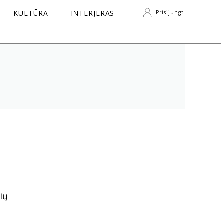
KULTŪRA
INTERJERAS
Prisijungti
S
ių