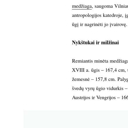
medžiaga
, saugoma Vilniau
antropologijos katedroje, į
ūgį ir nagrinėti jo įvairovę.
Nykštukai ir milžinai
Remiantis minėta medžiaga
XVIII a. ūgis – 167,4 cm,
žemesnė – 157,8 cm. Palyg
švedų vyrų ūgio vidurkis –
Austrijos ir Vengrijos – 16