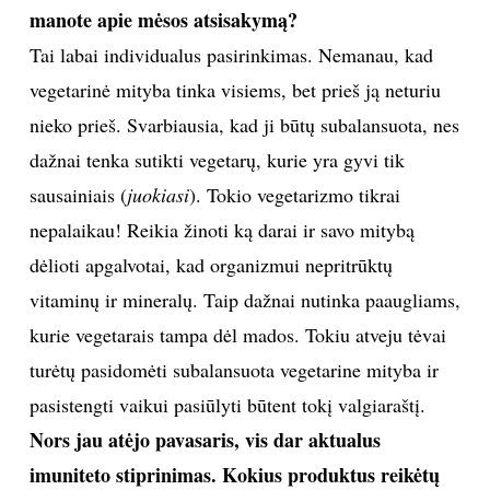
būna tokių, kurie nori derinti ir vienus, ir kitus. Tai
individualus pasirinkimas, kurį padaryti gali padėti
gydytojo ar gydytojo-homeopato konsultacija.
Niekada nesakau, kad geri yra tik natūralūs metodai,
o pas gydytojus neverta eiti visai. Viską reikia daryti
protingai ir tik tuomet bus pasiekti geriausi rezultatai.
Kai kurie sveikos mitybos šalininkai tikina, kad
vegetarizmas – raktas į ilgą, sveiką gyvenimą. Ką
manote apie mėsos atsisakymą?
Tai labai individualus pasirinkimas. Nemanau, kad
vegetarinė mityba tinka visiems, bet prieš ją neturiu
nieko prieš. Svarbiausia, kad ji būtų subalansuota, nes
dažnai tenka sutikti vegetarų, kurie yra gyvi tik
sausainiais (
juokiasi
). Tokio vegetarizmo tikrai