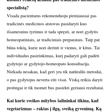
problemomis, skydliaukės sutrikimais, antsvoriu. Taip
pat mamos savo vaikus atveda tam, kad padėčiau
sustiprinti jų imunitetą.
Jei reikėtų išskirti vieną maisto produktą, kuris
teigiamai veikia grožį, tai būtų burokėlis. Burokėliai
gerina odos tonusą, kraujotaką, teigiamai veikia
hormoninę sistemą.
Kaip žinoti, kuomet galima kreiptis į homeopatą, o
kuomet reikėtų keliauti pas tradicinės medicinos
specialistą?
Visada pacientams rekomenduoju pirmiausiai pas
tradicinės medicinos atstovus pasidaryti kuo
išsamesnius tyrimus ir tada spręsti, ar nori gydytis
homeopatiniais, ar tradiciniais preparatais. Taip pat