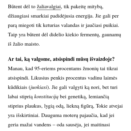
metu.
Raugintos daržovės
yra labai naudingos, bet
manau, kad sveikoje mityboje privalo atsirasti vietos
ir žalioms.
Žiemą žmonės nusilpsta, praranda jėgas būtent dėl to,
kad negauna pakankamai fermentų, kurie yra randami
tik šviežiuose vaisiuose ir daržovėse. Šie fermentai
dalyvauja įvairiuose organizmo procesuose ir yra
reikalingi tiek imunitetui, tiek nuotaikai bei energijai.
Būtent dėl to
žaliavalgiai
, tik pakeitę mitybą,
džiaugiasi smarkiai padidėjusia energija. Jie gali per
parą miegoti tik keturias valandas ir jaučiasi puikiai.
Taip yra būtent dėl didelio kiekio fermentų, gaunamų
iš žalio maisto.