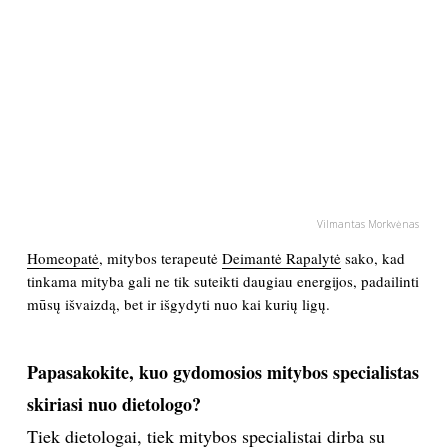
PSICHOLOGIJA
HOROSKOPAI
ASTROLOGIJA
POLITIKA
Vilmantas Morkvėnas
Homeopatė
, mitybos terapeutė
Deimantė Rapalytė
sako, kad
KULTŪRA
tinkama mityba gali ne tik suteikti daugiau energijos, padailinti
mūsų išvaizdą, bet ir išgydyti nuo kai kurių ligų.
LAISVALAIKIS
Papasakokite, kuo gydomosios mitybos specialistas
KINAS
skiriasi nuo dietologo?
MUZIKA
Tiek dietologai, tiek mitybos specialistai dirba su