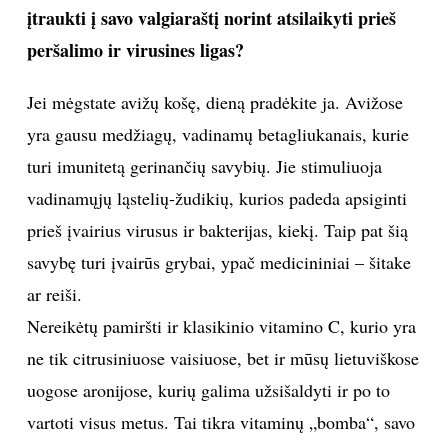
nepalaikau! Reikia žinoti ką darai ir savo mitybą
dėlioti apgalvotai, kad organizmui nepritrūktų
vitaminų ir mineralų. Taip dažnai nutinka paaugliams,
kurie vegetarais tampa dėl mados. Tokiu atveju tėvai
turėtų pasidomėti subalansuota vegetarine mityba ir
pasistengti vaikui pasiūlyti būtent tokį valgiaraštį.
Nors jau atėjo pavasaris, vis dar aktualus
imuniteto stiprinimas. Kokius produktus reikėtų
įtraukti į savo valgiaraštį norint atsilaikyti prieš
peršalimo ir virusines ligas?
Jei mėgstate avižų košę, dieną pradėkite ja. Avižose
yra gausu medžiagų, vadinamų betagliukanais, kurie
turi imunitetą gerinančių savybių. Jie stimuliuoja