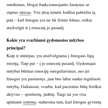
Sveika mityba
Shutterstock
Vartojate frazes „natūropatinė“, „holistinė“,
„gydomoji“ mityba... Ar jų reikšmė ta pati?
Pateiksiu pavyzdį: jei žmogui skauda galvą,
dažniausiai jis griebiasi tabletės nuo skausmo. Mes,
natūropatai, ieškome priežasties, kodėl skauda galvą,
o priežasčių gali būti daug, gal tai kraujotakos
sutrikimas, blogai funkcionuojantis žarnynas ar
stiprus
stresas
. Visi jūsų minėti žodžiai pabrėžia tą
patį – kad žmogus yra ne tik fizinis kūnas, reikia
atsižvelgti ir į emocinį jo pasaulį.
Kokie yra svarbiausi gydomosios mitybos