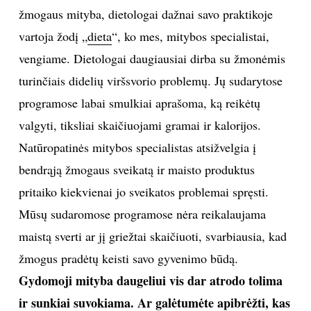
žmogaus mityba, dietologai dažnai savo praktikoje
TEATRAS
vartoja žodį „
dieta
“, ko mes, mitybos specialistai,
vengiame. Dietologai daugiausiai dirba su žmonėmis
SPORTAS
turinčiais didelių viršsvorio problemų. Jų sudarytose
programose labai smulkiai aprašoma, ką reikėtų
FOTOGRAFIJA
valgyti, tiksliai skaičiuojami gramai ir kalorijos.
MENAS
Natūropatinės mitybos specialistas atsižvelgia į
bendrąją žmogaus sveikatą ir maisto produktus
ORAI
pritaiko kiekvienai jo sveikatos problemai spręsti.
Mūsų sudaromose programose nėra reikalaujama
ĮDOMYBĖS
maistą sverti ar jį griežtai skaičiuoti, svarbiausia, kad
žmogus pradėtų keisti savo gyvenimo būdą.
ISTORIJA
Gydomoji mityba daugeliui vis dar atrodo tolima
KNYGOS
ir sunkiai suvokiama. Ar galėtumėte apibrėžti, kas