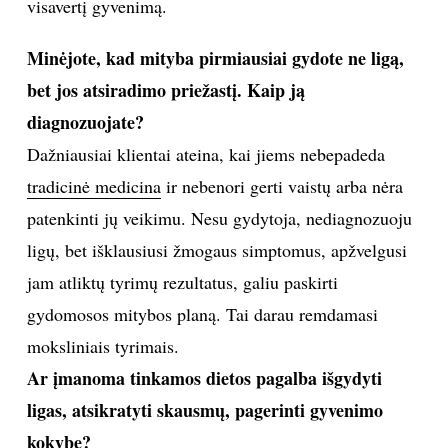
principai?
Kaip ir minėjau, yra atsižvelgiama į žmogaus ligų
istoriją. Taip pat – į jo emocinį pasaulį. Gydomajai
mitybai būtinas emocijų sureguliavimas, nes jei
žmogus yra pasimetęs, jam bus labai sunku reguliuoti
mitybą. Galiausiai, svarbu, kad pacientas būtų fiziškai
aktyvus – sportuotų, judėtų. Taigi tai yra visa
apimanti
sistema
, sudaroma tam, kad žmogus gyventų
visavertį gyvenimą.
Minėjote, kad mityba pirmiausiai gydote ne ligą,
bet jos atsiradimo priežastį. Kaip ją
diagnozuojate?
Dažniausiai klientai ateina, kai jiems nebepadeda