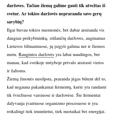
Sveika mityba
Shutterstock
Kelis kartus minėjote, kad būtina vartoti žalias
daržoves. Tačiau žiemą galime gauti tik atvežtas iš
svetur. Ar tokios daržovės nepraranda savo gerų
savybių?
Ilgai buvau tokios nuomonės, bet dabar atsiranda vis
daugiau prekybininkų, siūlančių daržoves, auginamas
Lietuvos šiltnamiuose, jų įsigyti galima net ir žiemos