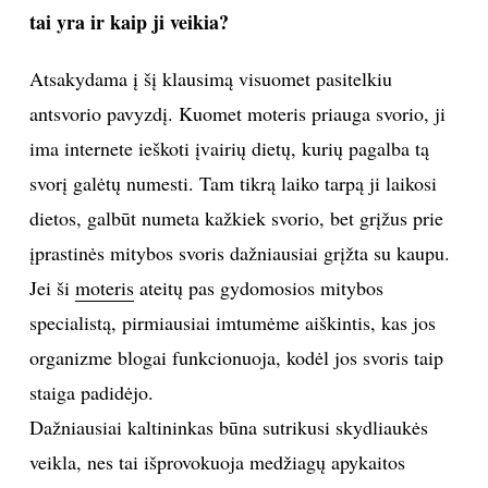
tai yra ir kaip ji veikia?
INTERJERAS
Atsakydama į šį klausimą visuomet pasitelkiu
NAMAI
antsvorio pavyzdį. Kuomet moteris priauga svorio, ji
ima internete ieškoti įvairių dietų, kurių pagalba tą
VIRTUVĖ
svorį galėtų numesti. Tam tikrą laiko tarpą ji laikosi
dietos, galbūt numeta kažkiek svorio, bet grįžus prie
RECEPTAI
įprastinės mitybos svoris dažniausiai grįžta su kaupu.
VAIKAI
Jei ši
moteris
ateitų pas gydomosios mitybos
specialistą, pirmiausiai imtumėme aiškintis, kas jos
NELAIMĖS
organizme blogai funkcionuoja, kodėl jos svoris taip
staiga padidėjo.
KONTAKTAI
Dažniausiai kaltininkas būna sutrikusi skydliaukės
veikla, nes tai išprovokuoja medžiagų apykaitos
PRIVATUMO POLITIKA