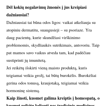
naudingas, viena iškrovos diena, geriant sultis, gali
būti labai palanki sveikatai. Tačiau norint tokių
iškrovos dienų laikytis ilgiau, reikėtų pasikonsultuoti
su gydytoju. Ne visi žmonės gali eksperimentuoti su
tokiomis dietomis, tai ypač pavojinga tiems, kurie turi
kokių nors sveikatos problemų. Pavyzdžiui, kai
žmogus serga diabetu ir yra padidėjęs jautrumas
insulinui, vadinamosios iškrovos dienos gali pakenkti.
Dėl kokių negalavimų žmonės į jus kreipiasi
dažniausiai?
Dažniausiai tai būna odos ligos: vaikai atkeliauja su
atopiniu dermatitu, suaugusieji – su psoriaze. Yra
daug pacientų, kurie skundžiasi virškinimo