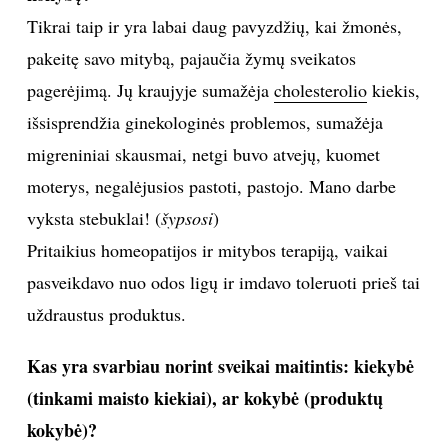
tradicinė medicina
ir nebenori gerti vaistų arba nėra
patenkinti jų veikimu. Nesu gydytoja, nediagnozuoju
ligų, bet išklausiusi žmogaus simptomus, apžvelgusi
jam atliktų tyrimų rezultatus, galiu paskirti
gydomosos mitybos planą. Tai darau remdamasi
moksliniais tyrimais.
Ar įmanoma tinkamos dietos pagalba išgydyti
ligas, atsikratyti skausmų, pagerinti gyvenimo
kokybę?
Tikrai taip ir yra labai daug pavyzdžių, kai žmonės,
pakeitę savo mitybą, pajaučia žymų sveikatos
pagerėjimą. Jų kraujyje sumažėja
cholesterolio
kiekis,
išsisprendžia ginekologinės problemos, sumažėja
migreniniai skausmai, netgi buvo atvejų, kuomet