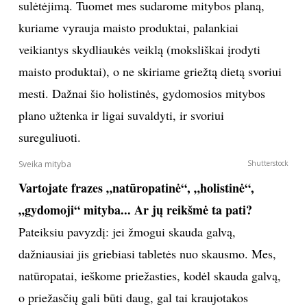
sulėtėjimą. Tuomet mes sudarome mitybos planą,
kuriame vyrauja maisto produktai, palankiai
Sekite mus:
veikiantys skydliaukės veiklą (moksliškai įrodyti
maisto produktai), o ne skiriame griežtą dietą svoriui
mesti. Dažnai šio holistinės, gydomosios mitybos
PRENUMERUOK
plano užtenka ir ligai suvaldyti, ir svoriui
sureguliuoti.
NAUJIENLAIŠKĮ
Prenumeruodami portalą,
Jūs sutinkate su
taisyklėmis