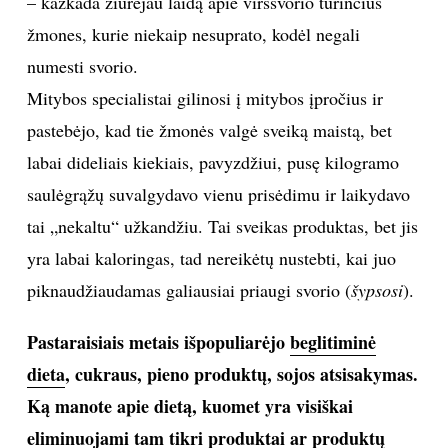
ribojimas vaikantis madų. Internete yra labai daug
informacijos apie įvairias dietas, kas sveika, o kas –
ne, ir jei pradedi laikytis jų visų, gali lengvai prarasti
pusiausvyrą, dar labiau pasimesti.
Dažnai viena dieta prieštarauja kitai, tad klaidinga po
kruopelytę pasiimti iš kiekvienos. Taip pat neteisinga
būtų eiti į kraštutinumus. Kartais žmonės persistengia
– kažkada žiūrėjau laidą apie viršsvorio turinčius
žmones, kurie niekaip nesuprato, kodėl negali
numesti svorio.
Mitybos specialistai gilinosi į mitybos įpročius ir
pastebėjo, kad tie žmonės valgė sveiką maistą, bet
labai dideliais kiekiais, pavyzdžiui, pusę kilogramo