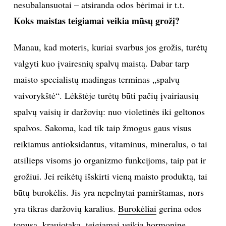
Ar tai, ką valgome, atsispindi mūsų išvaizdoje?
Manau, kad 95-eriems procentams žmonių tai tikrai
atsispindi. Likusius penkis procentus vadinu laimės
kūdikiais (
juokiasi
). Jie gali valgyti ką nori, bet turi
labai stiprią
konstituciją
bei genetiką, lemiančią
stiprius plaukus, lygią odą, liekną figūrą, Tokie atvejai
yra išskirtiniai. Dauguma moterų pajaučia, kad jei
geria mažai vandens – oda sausėja, jei maitinasi
nesubalansuotai – atsiranda odos bėrimai ir t.t.
Koks maistas teigiamai veikia mūsų grožį?
Manau, kad moteris, kuriai svarbus jos grožis, turėtų
valgyti kuo įvairesnių spalvų maistą. Dabar tarp
maisto specialistų madingas terminas „spalvų