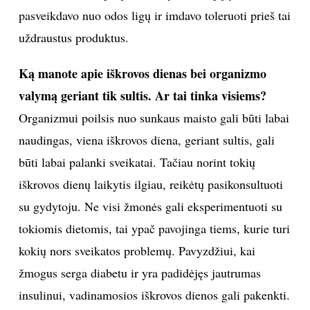
kodėl jo žarnynas pasidarė toks jautrus?
Greičiausiai reikėtų stiprinti žarnyną, kad gliuteną
toleruotų bent nedideliais kiekiais, nes visiškai jo
atsisakyti yra labai sudėtinga. Man yra tekę
konsultuoti mamas dėl jų mažų vaikų, sergančių
įvairiomis odos ligomis. Tai buvo ligos, kurios rodė,
kad vaiko organizmas netoleruoja tam tikrų produktų.
Pritaikius homeopatijos ir mitybos terapiją, vaikai
pasveikdavo nuo odos ligų ir imdavo toleruoti prieš tai
uždraustus produktus.
Ką manote apie iškrovos dienas bei organizmo
valymą geriant tik sultis. Ar tai tinka visiems?
Organizmui poilsis nuo sunkaus maisto gali būti labai