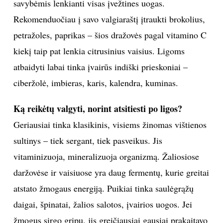
vadinamųjų ląstelių-žudikių, kurios padeda apsiginti
prieš įvairius virusus ir bakterijas, kiekį. Taip pat šią
savybę turi įvairūs grybai, ypač medicininiai – šitake
ar reiši.
Nereikėtų pamiršti ir klasikinio vitamino C, kurio yra
ne tik citrusiniuose vaisiuose, bet ir mūsų lietuviškose
uogose aronijose, kurių galima užsišaldyti ir po to
vartoti visus metus. Tai tikra vitaminų „bomba“, savo
savybėmis lenkianti visas įvežtines uogas.
Rekomenduočiau į savo valgiaraštį įtraukti brokolius,
petražoles, paprikas – šios dražovės pagal vitamino C
kiekį taip pat lenkia citrusinius vaisius. Ligoms
atbaidyti labai tinka įvairūs indiški prieskoniai –
ciberžolė, imbieras, karis, kalendra, kuminas.