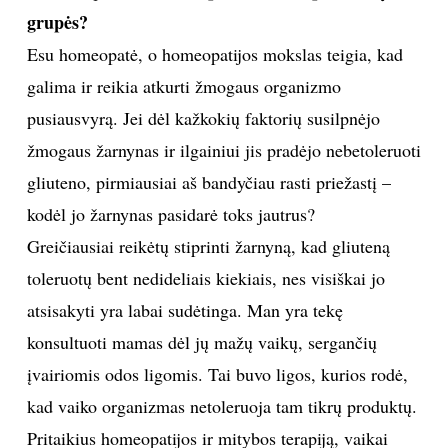
saulėgrąžų suvalgydavo vienu prisėdimu ir laikydavo
tai „nekaltu“ užkandžiu. Tai sveikas produktas, bet jis
yra labai kaloringas, tad nereikėtų nustebti, kai juo
piknaudžiaudamas galiausiai priaugi svorio (
šypsosi
).
Pastaraisiais metais išpopuliarėjo
beglitiminė
dieta
, cukraus, pieno produktų, sojos atsisakymas.
Ką manote apie dietą, kuomet yra visiškai
eliminuojami tam tikri produktai ar produktų
grupės?
Esu homeopatė, o homeopatijos mokslas teigia, kad
galima ir reikia atkurti žmogaus organizmo
pusiausvyrą. Jei dėl kažkokių faktorių susilpnėjo
žmogaus žarnynas ir ilgainiui jis pradėjo nebetoleruoti
gliuteno, pirmiausiai aš bandyčiau rasti priežastį –