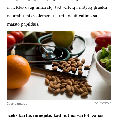
Ką reikėtų valgyti, norint atsitiesti po ligos?
Geriausiai tinka klasikinis, visiems žinomas vištienos
sultinys – tiek sergant, tiek pasveikus. Jis
vitaminizuoja, mineralizuoja organizmą. Žaliosiose
daržovėse ir vaisiuose yra daug fermentų, kurie greitai
atstato žmogaus energiją. Puikiai tinka saulėgrąžų
daigai, špinatai, žalios salotos, įvairios uogos. Jei
žmogus sirgo gripu, jis greičiausiai gausiai prakaitavo
ir neteko daug mineralų, tad vertėtų į mitybą įtraukti
natūralių mikroelementų, kurių gauti galime su
maisto papildais.