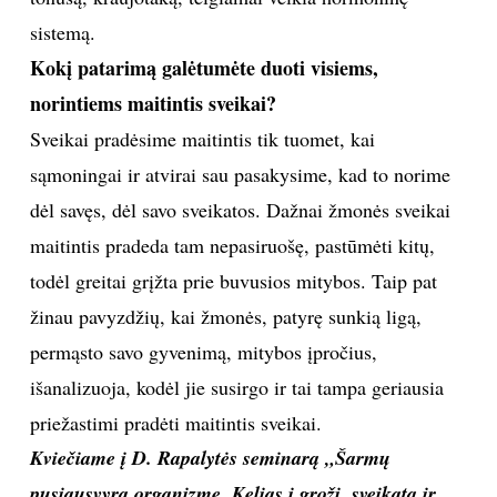
vaivorykštė“. Lėkštėje turėtų būti pačių įvairiausių
spalvų vaisių ir daržovių: nuo violetinės iki geltonos
spalvos. Sakoma, kad tik taip žmogus gaus visus
reikiamus antioksidantus, vitaminus, mineralus, o tai
atsilieps visoms jo organizmo funkcijoms, taip pat ir
grožiui. Jei reikėtų išskirti vieną maisto produktą, tai
būtų burokėlis. Jis yra nepelnytai pamirštamas, nors
yra tikras daržovių karalius.
Burokėliai
gerina odos
tonusą, kraujotaką, teigiamai veikia hormoninę
sistemą.
Kokį patarimą galėtumėte duoti visiems,
norintiems maitintis sveikai?
Sveikai pradėsime maitintis tik tuomet, kai
sąmoningai ir atvirai sau pasakysime, kad to norime