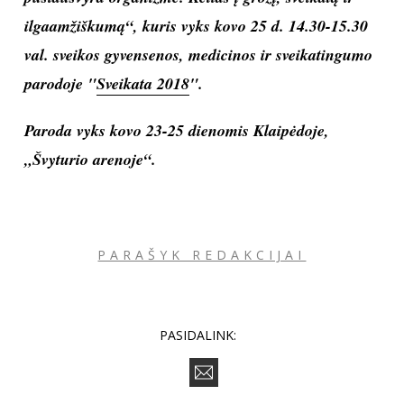
dėl savęs, dėl savo sveikatos. Dažnai žmonės sveikai
maitintis pradeda tam nepasiruošę, pastūmėti kitų,
todėl greitai grįžta prie buvusios mitybos. Taip pat
žinau pavyzdžių, kai žmonės, patyrę sunkią ligą,
permąsto savo gyvenimą, mitybos įpročius,
išanalizuoja, kodėl jie susirgo ir tai tampa geriausia
priežastimi pradėti maitintis sveikai.
Kviečiame į D. Rapalytės seminarą „Šarmų
pusiausvyra organizme. Kelias į grožį, sveikatą ir
ilgaamžiškumą“, kuris vyks kovo 25 d. 14.30-15.30
val. sveikos gyvensenos, medicinos ir sveikatingumo
parodoje "
Sveikata 2018
".
Paroda vyks kovo 23-25 dienomis Klaipėdoje,
„Švyturio arenoje“.