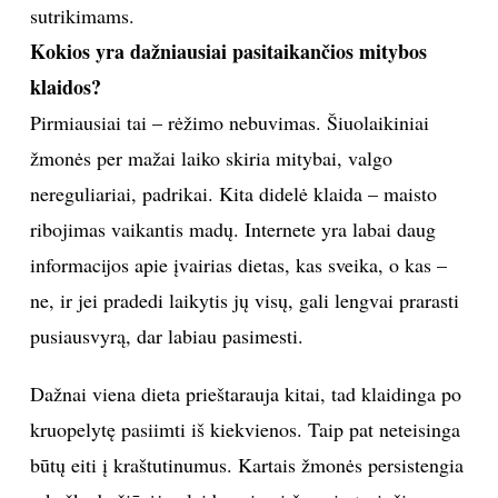
valgydamas neperdirbtą, daug ląstelienos turintį
maistą pajauti, kada jau gana.
Ar egzistuoja universalios, visiems tinkančios
mitybos taisyklės, o gal sveika mityba turi būti
individualizuota?
Bendros sveikos mitybos taisyklės gali būti tinkančios
daugumai, tačiau visada rekomenduoju individualiai
sudarytą mitybos programą, ypač esant sveikatos
sutrikimams.
Kokios yra dažniausiai pasitaikančios mitybos
klaidos?
Pirmiausiai tai – rėžimo nebuvimas. Šiuolaikiniai
žmonės per mažai laiko skiria mitybai, valgo
nereguliariai, padrikai. Kita didelė klaida – maisto