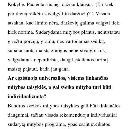
moterys, negalėjusios pastoti, pastojo. Mano darbe
vyksta stebuklai! (
šypsosi
)
Pritaikius homeopatijos ir mitybos terapiją, vaikai
pasveikdavo nuo odos ligų ir imdavo toleruoti prieš tai
uždraustus produktus.
Kas yra svarbiau norint sveikai maitintis: kiekybė
(tinkami maisto kiekiai), ar kokybė (produktų
kokybė)?
Kokybė. Pacientai manęs dažnai klausia: „Tai kiek
per dieną reikėtų suvalgyti tų daržovių?“. Visada
atsakau, kad limito nėra, daržovių galima valgyti tiek,
kiek norima. Sudarydama mitybos planus, nenustatau
griežtų porcijų, gramų, nes vartodamas sveiką,
subalansuotą maistą žmogus nepersivalgo. Juk