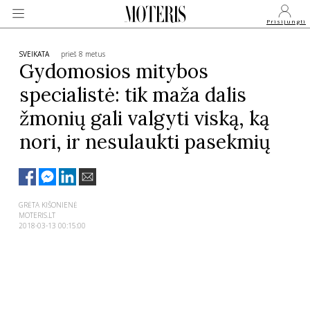
Prisijungti
SVEIKATA
prieš 8 metus
Gydomosios mitybos
specialistė: tik maža dalis
VEIDAI
žmonių gali valgyti viską, ką
nori, ir nesulaukti pasekmių
MONARCHIJA
MADA
GRĖTA KIŠONIENĖ
MOTERIS.LT
GROŽIS
2018-03-13 00:15:00
SVEIKATA
APIE MANE