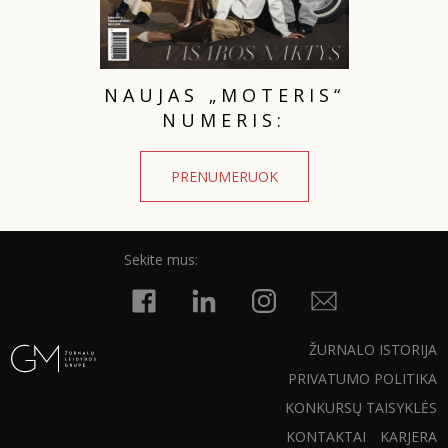
NAUJAS „MOTERIS“
NUMERIS:
PRENUMERUOK
Sekite mus:
ŽURNALO ISTORIJA
PRIVATUMO POLITIKA
KONKURSŲ TAISYKLĖS
KONTAKTAI
KARJERA