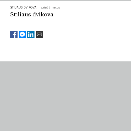
STILIAUS DVIKOVA
prieš 8 metus
PSICHOLOGIJA
Stiliaus dvikova
HOROSKOPAI
ASTROLOGIJA
POLITIKA
KULTŪRA
LAISVALAIKIS
KINAS
MUZIKA