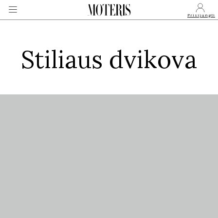
Prisijungti
Stiliaus dvikova
VEIDAI
MONARCHIJA
MADA
GROŽIS
SVEIKATA
APIE MANE