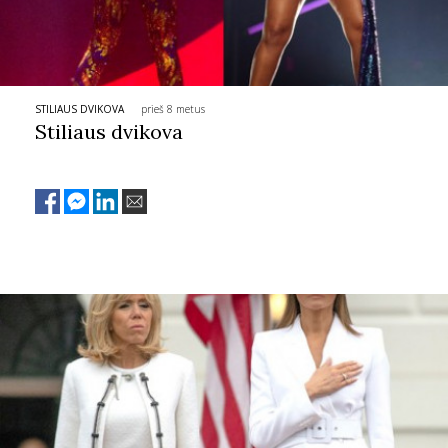
Sekite mus:
STILIAUS DVIKOVA
prieš 8 metus
Stiliaus dvikova
PRENUMERUOK
NAUJIENLAIŠKĮ
Prenumeruodami portalą,
Jūs sutinkate su
taisyklėmis