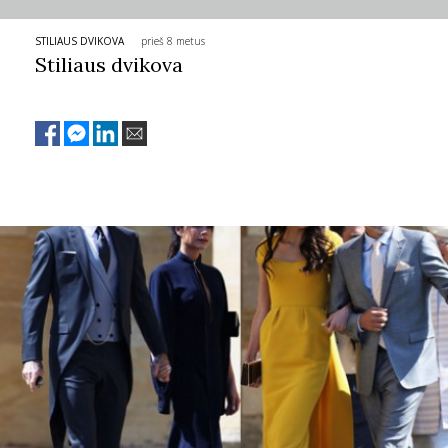
TEATRAS
STILIAUS DVIKOVA
prieš 8 metus
Stiliaus dvikova
SPORTAS
FOTOGRAFIJA
MENAS
ORAI
ĮDOMYBĖS
ISTORIJA
KNYGOS