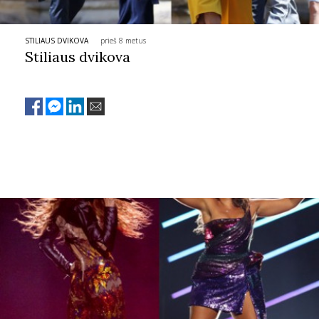
INTERJERAS
STILIAUS DVIKOVA
prieš 8 metus
Stiliaus dvikova
NAMAI
VIRTUVĖ
RECEPTAI
VAIKAI
NELAIMĖS
KONTAKTAI
PRIVATUMO POLITIKA