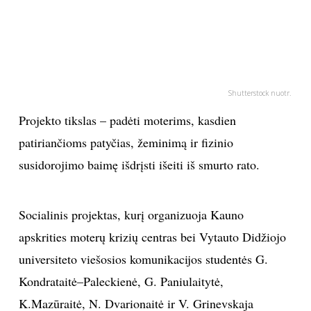
PSICHOLOGIJA
HOROSKOPAI
Shutterstock nuotr.
ASTROLOGIJA
Projekto tikslas – padėti moterims, kasdien
POLITIKA
patiriančioms patyčias, žeminimą ir fizinio
susidorojimo baimę išdrįsti išeiti iš smurto rato.
KULTŪRA
Socialinis projektas, kurį organizuoja Kauno
LAISVALAIKIS
apskrities moterų krizių centras bei Vytauto Didžiojo
KINAS
universiteto viešosios komunikacijos studentės G.
Kondrataitė–Paleckienė, G. Paniulaitytė,
MUZIKA
K.Mazūraitė, N. Dvarionaitė ir V. Grinevskaja