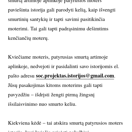
smurtą artimoje aplinkoje patyrusios moters
paviešinta istorija gali parodyti kelią, kaip išvengti
Sekite mus:
smurtinių santykių ir tapti savimi pasitikinčia
moterimi. Tai gali tapti padrąsinimu dešimtims
kenčiančių moterų.
PRENUMERUOK
Kviečiame moteris, patyrusias smurtą artimoje
aplinkoje, nedvejoti ir pasidalinti savo istorijomis el.
NAUJIENLAIŠKĮ
soc.projektas.istorijos@gmail.com
pašto adresu
.
Jūsų pasakojimas kitoms moterims gali tapti
pavyzdžiu – išdrįsti žengti pirmą žingsnį
Prenumeruodami portalą,
išsilaisvinimo nuo smurto keliu.
Jūs sutinkate su
taisyklėmis
Kiekviena kėdė – tai atskira smurtą patyrusios moters