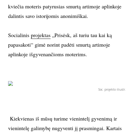
kviečia moteris patyrusias smurtą artimoje aplinkoje
TEATRAS
dalintis savo istorijomis anonimiškai.
SPORTAS
Socialinis
projektas
„Prisėsk, aš turiu tau kai ką
FOTOGRAFIJA
papasakoti“ gimė norint padėti smurtą artimoje
aplinkoje išgyvenančioms moterims.
MENAS
ORAI
Soc. projekto iliustr.
ĮDOMYBĖS
ISTORIJA
Kiekvienas iš mūsų turime vienintelį gyvenimą ir
KNYGOS
vienintelę galimybę nugyventi jį prasmingai. Kartais