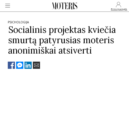
Prisijungti
PSICHOLOGIJA
Socialinis projektas kviečia
smurtą patyrusias moteris
VEIDAI
anonimiškai atsiverti
MONARCHIJA
MADA
GROŽIS
SVEIKATA
APIE MANE