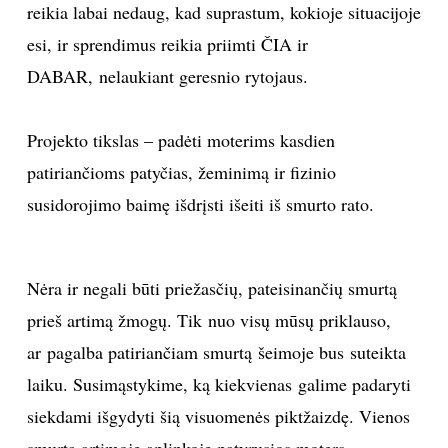
reikia labai nedaug, kad suprastum, kokioje situacijoje
INTERJERAS
esi, ir sprendimus reikia priimti ČIA ir
DABAR, nelaukiant geresnio rytojaus.
NAMAI
Projekto tikslas – padėti moterims kasdien
VIRTUVĖ
patiriančioms patyčias, žeminimą ir fizinio
RECEPTAI
susidorojimo baimę išdrįsti išeiti iš smurto rato.
VAIKAI
Nėra ir negali būti priežasčių, pateisinančių smurtą
NELAIMĖS
prieš artimą žmogų. Tik nuo visų mūsų priklauso,
ar pagalba patiriančiam smurtą šeimoje bus suteikta
KONTAKTAI
laiku. Susimąstykime, ką kiekvienas galime padaryti
siekdami išgydyti šią visuomenės piktžaizdę. Vienos
PRIVATUMO POLITIKA