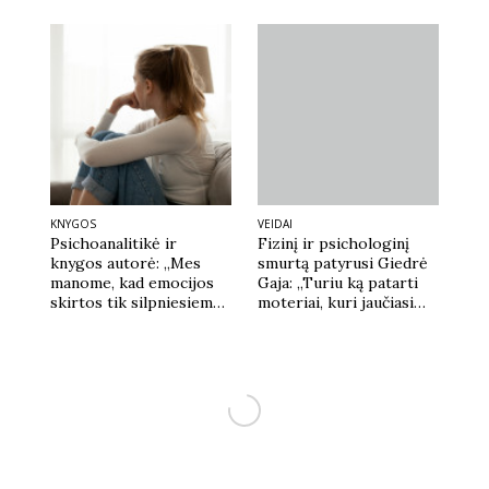
KNYGOS
VEIDAI
Psichoanalitikė ir
Fizinį ir psichologinį
knygos autorė: „Mes
smurtą patyrusi Giedrė
manome, kad emocijos
Gaja: „Turiu ką patarti
skirtos tik silpniesiems
moteriai, kuri jaučiasi
ir nevykėliams“
pasiekusi savo
egzistencinį dugną“