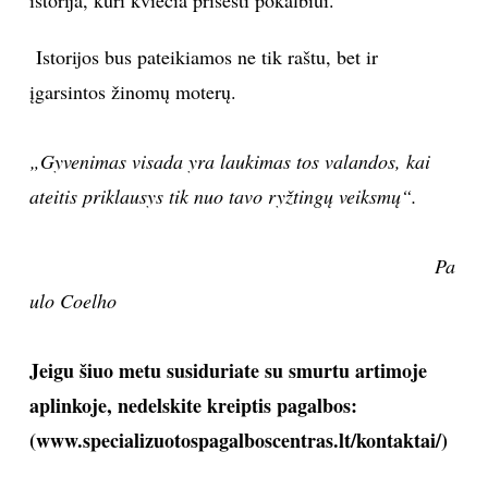
istorija, kuri kviečia prisėsti pokalbiui.
Istorijos bus pateikiamos ne tik raštu, bet ir
įgarsintos žinomų moterų.
„Gyvenimas visada yra laukimas tos valandos, kai
ateitis priklausys tik nuo tavo ryžtingų veiksmų“.
Pa
ulo Coelho
Jeigu šiuo metu susiduriate su smurtu artimoje
aplinkoje, nedelskite kreiptis pagalbos:
(www.specializuotospagalboscentras.lt/kontaktai/)