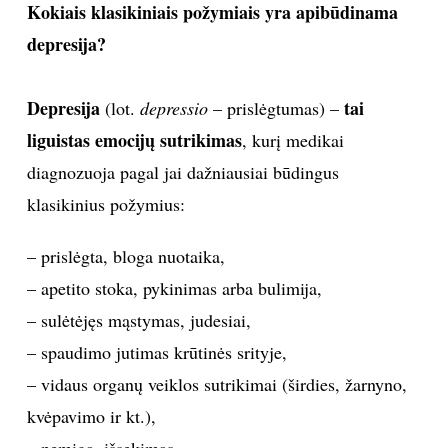
Kokiais klasikiniais požymiais yra apibūdinama
depresija?
Sekite mus:
Depresija
tai
(lot.
depressio
– prislėgtumas) –
liguistas emocijų sutrikimas
, kurį medikai
PRENUMERUOK
diagnozuoja pagal jai dažniausiai būdingus
klasikinius požymius:
NAUJIENLAIŠKĮ
– prislėgta, bloga nuotaika,
– apetito stoka, pykinimas arba bulimija,
– sulėtėjęs mąstymas, judesiai,
Prenumeruodami portalą,
– spaudimo jutimas krūtinės srityje,
Jūs sutinkate su
taisyklėmis
– vidaus organų veiklos sutrikimai (širdies, žarnyno,
kvėpavimo ir kt.),