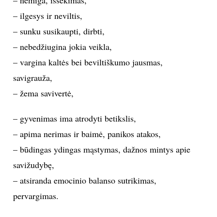
– nemiga, išsekimas,
– ilgesys ir neviltis,
– sunku susikaupti, dirbti,
– nebedžiugina jokia veikla,
– vargina kaltės bei beviltiškumo jausmas,
savigrauža,
– žema savivertė,
– gyvenimas ima atrodyti betikslis,
– apima nerimas ir baimė, panikos atakos,
– būdingas ydingas mąstymas, dažnos mintys apie
savižudybę,
– atsiranda emocinio balanso sutrikimas,
pervargimas.