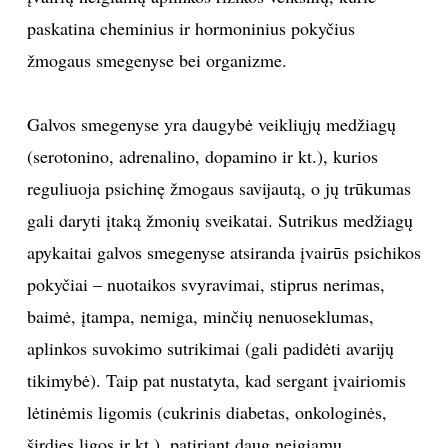
paskatina cheminius ir hormoninius pokyčius
žmogaus smegenyse bei organizme.
Galvos smegenyse yra daugybė veikliųjų medžiagų
(serotonino, adrenalino, dopamino ir kt.), kurios
reguliuoja psichinę žmogaus savijautą, o jų trūkumas
gali daryti įtaką žmonių sveikatai. Sutrikus medžiagų
apykaitai galvos smegenyse atsiranda įvairūs psichikos
pokyčiai – nuotaikos svyravimai, stiprus nerimas,
baimė, įtampa, nemiga, minčių nenuoseklumas,
aplinkos suvokimo sutrikimai (gali padidėti avarijų
tikimybė). Taip pat nustatyta, kad sergant įvairiomis
lėtinėmis ligomis (cukrinis diabetas, onkologinės,
širdies ligos ir kt.), patiriant daug neigiamų