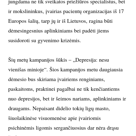
jungdama ne tik sveikatos priežiūros specialistus, bet
ir mokslininkus, įvairias pacientų organizacijas iš 17
Europos šalių, tarp jų ir iš Lietuvos, ragina būti
dėmesingesnius aplinkiniams bei padėti jiems
susidoroti su gyvenimo krizėmis.
Šių metų kampanijos šūkis – „Depresija: nesu
vienišas minioje“. Šios kampanijos metu daugiausia
dėmesio bus skiriama įvairiems renginiams,
paskaitoms, praktinei pagalbai ne tik kenčiantiems
nuo depresijos, bet ir šeimos nariams, aplinkiniams ir
draugams. Nepaisant didelio tokių ligų masto,
šiuolaikinėse visuomenėse apie įvairiomis
psichinėmis ligomis sergančiuosius dar nėra drąsu