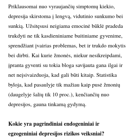
Priklausomai nuo vyraujančių simptomų kiekio,
depresija skirstoma į lengvą, vidutinio sunkumo bei
sunkią. Užsitęsusi neigiama emocinė būklė pradeda
trukdyti ne tik kasdieniniame buitiniame gyvenime,
sprendžiant įvairias problemas, bet ir trukdo mokytis
bei dirbti. Kai kurie žmonės, niekur nesikreipdami,
įpranta gyventi su tokia bloga savijauta gana ilgai ir
net neįsivaizduoja, kad gali būti kitaip. Statistika
byloja, kad pasaulyje tik mažiau kaip pusė žmonių
(daugelyje šalių tik 10 proc.), kenčiančių nuo
depresijos, gauna tinkamą gydymą.
Kokie yra pagrindiniai endogeniniai ir
egzogeniniai depresijos rizikos veiksniai?