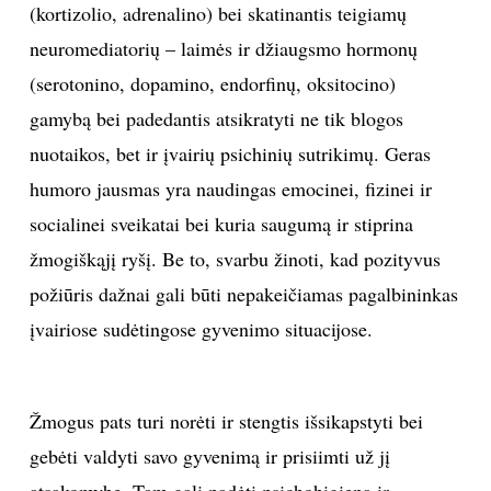
(kortizolio, adrenalino) bei skatinantis teigiamų
neuromediatorių – laimės ir džiaugsmo hormonų
(serotonino, dopamino, endorfinų, oksitocino)
gamybą bei padedantis atsikratyti ne tik blogos
nuotaikos, bet ir įvairių psichinių sutrikimų. Geras
humoro jausmas yra naudingas emocinei, fizinei ir
socialinei sveikatai bei kuria saugumą ir stiprina
žmogiškąjį ryšį. Be to, svarbu žinoti, kad pozityvus
požiūris dažnai gali būti nepakeičiamas pagalbininkas
įvairiose sudėtingose gyvenimo situacijose.
Žmogus pats turi norėti ir stengtis išsikapstyti bei
gebėti valdyti savo gyvenimą ir prisiimti už jį