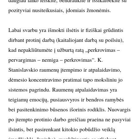
daugiau laiko leiskite, bendraukite ir išsikalbėkite su
pozityviai nusiteikusiais, įdomiais žmonėmis.
Labai svarbu yra išmokti ilsėtis ir fiziškai grūdintis
dirbant protinį darbą (kaitaliojant darbą su poilsiu),
kad nepakliūtumėte į užburtą ratą „perkrovimas –
pervargimas – nemiga – perkrovimas“. K.
Stanislavskio raumenų įtempimo ir atpalaidavimo,
dėmesio koncentravimo pratimai tapo moksliniu jo
sistemos pagrindu. Raumenų atpalaidavimas yra
teigiamų emocijų, pusiausvyros ir bendros ramybės
bei pasitenkinimo būsenos išorinis rodiklis. Nuovargis
po įtempto protinio darbo greičiau praeina ne pasyviai
ilsintis, bet pasirenkant kitokio pobūdžio veiklą