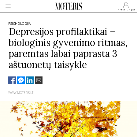
Prisijungti
PSICHOLOGIJA
Depresijos profilaktikai –
biologinis gyvenimo ritmas,
VEIDAI
paremtas labai paprasta 3
MONARCHIJA
aštuonetų taisykle
MADA
WWW.MOTERIS.LT
GROŽIS
SVEIKATA
APIE MANE