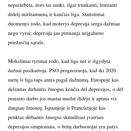
nepastebėta, nors tai sunki, ilgai trunkanti, lemianti
didelį mirštamumą ir kančias liga. Statistiniai
duomenys rodo, kad moterys depresija serga dažniau
negu vyrai; depresija jau pirmauja neįgalumo
priežasčių sąraše.
Moksliniai tyrimai rodo, kad liga net ir išgydyta
dažnai pasikartoja. PSO prognozuoja, kad iki 2020
metų ši liga taps antra pagal dažnumą. Europoje kas
dešimtas dirbantis žmogus kenčia dėl depresijos, o dėl
prarasto darbo jos mastai nuolat didėja ir apima vis
daugiau žmonių. Ispanijoje ir Prancūzijoje kas
penktas dirbantis žmogus skundžiasi įvairiais
depresijos simptomais, o britų darbuotojai yra patys