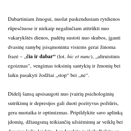
Dabartiniam žmogui, nuolat paskendusiam rytdienos
rūpesčiuose ir niekaip negalinčiam atitrūkti nuo
vakarykštės dienos, padėtų sustoti nuo skubos, įgauti
dvasinę ramybę įsisąmoninta visiems gerai žinoma
čia ir dabar“
frazė – „
(lot.
hic et nunc
), „altruistinis
egoizmas“, vengimas toksinių santykių ir žmonių bei
laiku pasakyti žodžiai „stop“ bei „ne“.
Didelį šansą apsisaugoti nuo įvairių psichologinių
sutrikimų ir depresijos gali duoti pozityvus požiūris,
gera nuotaika ir optimizmas. Pripildykite savo aplinką
įdomių, džiaugsmą teikiančių užsiėmimų ar veiklų bei