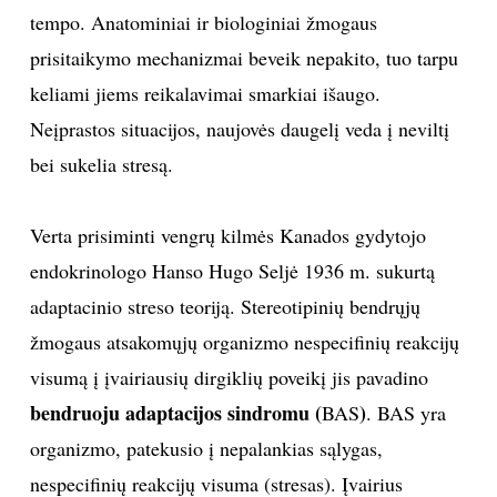
tempo. Anatominiai ir biologiniai žmogaus
prisitaikymo mechanizmai beveik nepakito, tuo tarpu
keliami jiems reikalavimai smarkiai išaugo.
Neįprastos situacijos, naujovės daugelį veda į neviltį
bei sukelia stresą.
Verta prisiminti vengrų kilmės Kanados gydytojo
endokrinologo Hanso Hugo Seljė 1936 m. sukurtą
adaptacinio streso teoriją. Stereotipinių bendrųjų
žmogaus atsakomųjų organizmo nespecifinių reakcijų
visumą į įvairiausių dirgiklių poveikį jis pavadino
bendruoju adaptacijos sindromu (
)
BAS
. BAS yra
organizmo, patekusio į nepalankias sąlygas,
nespecifinių reakcijų visuma (stresas). Įvairius