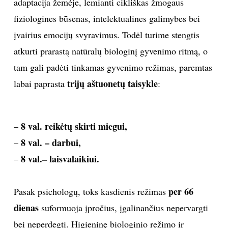
adaptacija žemėje, lemianti cikliškas žmogaus
fiziologines būsenas, intelektualines galimybes bei
įvairius emocijų svyravimus. Todėl turime stengtis
atkurti prarastą natūralų biologinį gyvenimo ritmą, o
tam gali padėti tinkamas gyvenimo režimas, paremtas
trijų aštuonetų taisykle
labai paprasta
:
8 val. reikėtų skirti miegui,
–
8 val. – darbui,
–
8 val.– laisvalaikiui.
–
per 66
Pasak psichologų, toks kasdienis režimas
dienas
suformuoja įpročius, įgalinančius nepervargti
bei neperdegti. Higieninę biologinio režimo ir