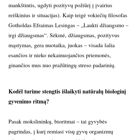
mankštintis, ugdyti pozityvų požiūrį į įvairius
reiškinius ir situacijas). Kaip teigė vokiečių filosofas
Gotholdas Efraimas Lesingas – „Laukti džiaugsmo –
irgi džiaugsmas“. Sėkmė, džiaugsmas, pozityvus
mąstymas, gera nuotaika, juokas – visada šalia
esančios ir nieko nekainuojančios priemonės,
ginančios mus nuo pražūtingų streso padarinių.
Kodėl turime stengtis išlaikyti natūralų biologinį
gyvenimo ritmą?
Pasak mokslininkų, bioritmai – tai gyvybės
pagrindas, į kurį remiasi visų gyvų organizmų