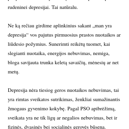
rudeninei depresijai. Tai natūralu.
TEATRAS
Ne ką rečiau girdime aplinkinius sakant „man yra
SPORTAS
depresija“ vos pajutus pirmuosius prastos nuotaikos ar
FOTOGRAFIJA
liūdesio požymius. Sunerimti reikėtų tuomet, kai
slegianti nuotaika, energijos nebuvimas, nemiga,
MENAS
bloga savijauta trunka keletą savaičių, mėnesių ar net
metų.
ORAI
Depresija nėra tiesiog geros nuotaikos nebuvimas, tai
ĮDOMYBĖS
yra rimtas sveikatos sutrikimas, ženkliai sumažinantis
ISTORIJA
žmogaus gyvenimo kokybę. Pagal PSO apibrėžimą,
sveikata yra ne tik ligų ar negalios nebuvimas, bet ir
KNYGOS
fizinės, dvasinės bei socialinės gerovės būsena.