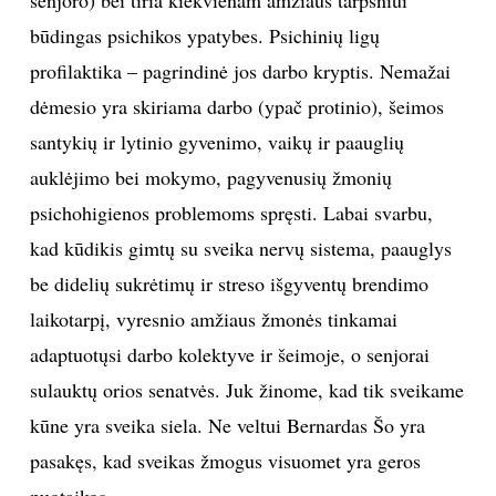
senjoro) bei tiria kiekvienam amžiaus tarpsniui
būdingas psichikos ypatybes. Psichinių ligų
profilaktika – pagrindinė jos darbo kryptis. Nemažai
dėmesio yra skiriama darbo (ypač protinio), šeimos
santykių ir lytinio gyvenimo, vaikų ir paauglių
auklėjimo bei mokymo, pagyvenusių žmonių
psichohigienos problemoms spręsti. Labai svarbu,
kad kūdikis gimtų su sveika nervų sistema, paauglys
be didelių sukrėtimų ir streso išgyventų brendimo
laikotarpį, vyresnio amžiaus žmonės tinkamai
adaptuotųsi darbo kolektyve ir šeimoje, o senjorai
sulauktų orios senatvės. Juk žinome, kad tik sveikame
kūne yra sveika siela. Ne veltui Bernardas Šo yra
pasakęs, kad sveikas žmogus visuomet yra geros