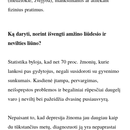
(medžioklė, žvejyba), mankštinantis ar atliekant
fizinius pratimus.
Ką daryti, norint išvengti amžino liūdesio ir
nevilties liūno?
Statistika byloja, kad net 70 proc. žmonių, kurie
lankosi pas gydytojus, negali susidoroti su gyvenimo
sunkumais. Kasdienė įtampa, pervargimas,
neišspręstos problemos ir begaliniai rūpesčiai daugelį
varo į neviltį bei pažeidžia dvasinę pusiausvyrą.
Nepaisant to, kad depresija žinoma jau daugiau kaip
du tūkstančius metų, diagnozuoti ją yra nepaprastai