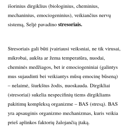
išorinius dirgiklius (biologinius, cheminius,
mechaninius, emociogeninius), veikiančius nervų
stresoriais.
sistemą, Seljė pavadino
Stresoriais gali būti įvairiausi veiksniai, ne tik virusai,
mikrobai, aukšta ar žema temperatūra, nuodai,
cheminės medžiagos, bet ir emociogeniniai (galintys
mus sujaudinti bei veikiantys mūsų emocinę būseną)
– nelaimė, šiurkštus žodis, nuoskauda. Dirgikliai
(stresoriai) sukelia nespecifinių tiems dirgikliams
pakitimų kompleksą organizme – BAS (stresą). BAS
yra apsauginis organizmo mechanizmas, kuris veikia
prieš aplinkos faktorių žalojančią įtaką.