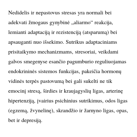
Nedidelis ir nepastovus stresas yra normali bei
adekvati žmogaus gynybinė „aliarmo“ reakcija,
lemianti adaptaciją ir rezistenciją (atsparumą) bei
apsauganti nuo išsekimo. Sutrikus adaptaciniams
prisitaikymo mechanizmams, stresoriai, veikdami
galvos smegenyse esančio pagumburio reguliuojamas
endokrininės sistemos funkcijas, pakeičia hormonų
vidinės terpės pastovumą bei gali sukelti ne tik
emocinį stresą, širdies ir kraujagyslių ligas, arterinę
hipertenziją, įvairius psichinius sutrikimus, odos ligas
(egzemą, žvynelinę), skrandžio ir žarnyno ligas, opas,
bet ir depresiją.