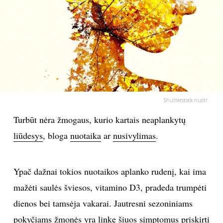
PSICHOLOGIJA
HOROSKOPAI
ASTROLOGIJA
POLITIKA
Shutterstock nuotr.
Turbūt nėra žmogaus, kurio kartais neaplankytų
KULTŪRA
liūdesys
, bloga
nuotaika
ar
nusivylimas
.
LAISVALAIKIS
Ypač dažnai tokios nuotaikos aplanko rudenį, kai ima
KINAS
mažėti saulės šviesos, vitamino D3, pradeda trumpėti
dienos bei tamsėja vakarai. Jautresni sezoniniams
MUZIKA
pokyčiams žmonės yra linkę šiuos simptomus priskirti