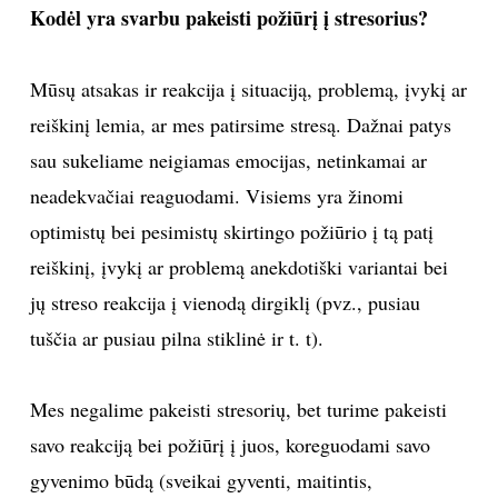
Kodėl yra svarbu pakeisti požiūrį į stresorius?
Mūsų atsakas ir reakcija į situaciją, problemą, įvykį ar
reiškinį lemia, ar mes patirsime stresą. Dažnai patys
sau sukeliame neigiamas emocijas, netinkamai ar
neadekvačiai reaguodami. Visiems yra žinomi
optimistų bei pesimistų skirtingo požiūrio į tą patį
reiškinį, įvykį ar problemą anekdotiški variantai bei
jų streso reakcija į vienodą dirgiklį (pvz., pusiau
tuščia ar pusiau pilna stiklinė ir t. t).
Mes negalime pakeisti stresorių, bet turime pakeisti
savo reakciją bei požiūrį į juos, koreguodami savo
gyvenimo būdą (sveikai gyventi, maitintis,