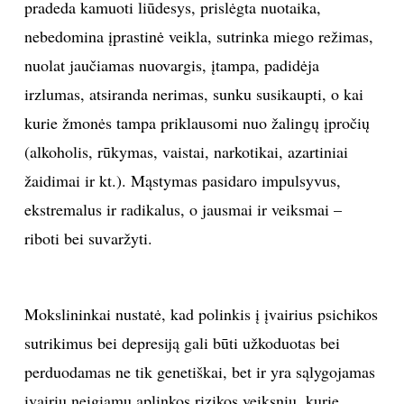
pradeda kamuoti liūdesys, prislėgta nuotaika,
nebedomina įprastinė veikla, sutrinka miego režimas,
nuolat jaučiamas nuovargis, įtampa, padidėja
irzlumas, atsiranda nerimas, sunku susikaupti, o kai
kurie žmonės tampa priklausomi nuo žalingų įpročių
(alkoholis, rūkymas, vaistai, narkotikai, azartiniai
žaidimai ir kt.). Mąstymas pasidaro impulsyvus,
ekstremalus ir radikalus, o jausmai ir veiksmai –
riboti bei suvaržyti.
Mokslininkai nustatė, kad polinkis į įvairius psichikos
sutrikimus bei depresiją gali būti užkoduotas bei
perduodamas ne tik genetiškai, bet ir yra sąlygojamas
įvairių neigiamų aplinkos rizikos veiksnių, kurie