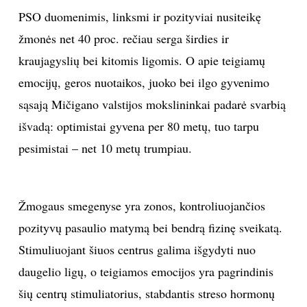
PSO duomenimis, linksmi ir pozityviai nusiteikę
žmonės net 40 proc. rečiau serga širdies ir
kraujagyslių bei kitomis ligomis. O apie teigiamų
emocijų, geros nuotaikos, juoko bei ilgo gyvenimo
sąsają Mičigano valstijos mokslininkai padarė svarbią
išvadą: optimistai gyvena per 80 metų, tuo tarpu
pesimistai – net 10 metų trumpiau.
Žmogaus smegenyse yra zonos, kontroliuojančios
pozityvų pasaulio matymą bei bendrą fizinę sveikatą.
Stimuliuojant šiuos centrus galima išgydyti nuo
daugelio ligų, o teigiamos emocijos yra pagrindinis
šių centrų stimuliatorius, stabdantis streso hormonų