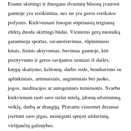
Esame skirtingi ir žmogaus dvasinių būsenų įvairovė
gamtoje yra sveikintina, nes tai yra geros sveikatos
požymis. Kiekvienam žmogui stipriausią teigiamą
efektą duoda skirtingi būdai. Vieniems gerą nuotaiką
garantuoja sportas, savanoriavimas, rūpinimasis
kitais, fizinis aktyvumas, buvimas gamtoje, kiti
pozityvumo ir geros savijautos semiasi iš dailės,
knygų skaitymo, kelionių, darbo sode, bendravimo su
aplinkiniais, artimaisiais, augintiniais bei juoko,
jogos, meditacijos ar autogeninės treniruotės. Svarbu
kiekvienam rasti savo sielai mielą, įdomų užsiėmimą,
veiklą, darbą ar draugiją. Pravartu visuomet deramai
įvertinti savo jėgas, nemėginti spręsti uždavinių,
viršijančių galimybes.