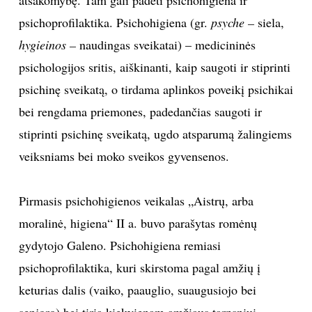
atsakomybę. Tam gali padėti psichohigiena ir
psichoprofilaktika. Psichohigiena (gr.
psyche –
siela,
hygieinos –
naudingas sveikatai) – medicininės
psichologijos sritis, aiškinanti, kaip saugoti ir stiprinti
psichinę sveikatą, o tirdama aplinkos poveikį psichikai
bei rengdama priemones, padedančias saugoti ir
stiprinti psichinę sveikatą, ugdo atsparumą žalingiems
veiksniams bei moko sveikos gyvensenos.
Pirmasis psichohigienos veikalas „Aistrų, arba
moralinė, higiena“ II a. buvo parašytas romėnų
gydytojo Galeno. Psichohigiena remiasi
psichoprofilaktika, kuri skirstoma pagal amžių į
keturias dalis (vaiko, paauglio, suaugusiojo bei