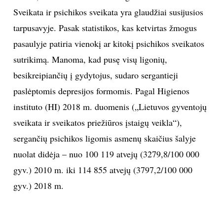
Sveikata ir psichikos sveikata yra glaudžiai susijusios
INTERJERAS
tarpusavyje. Pasak statistikos, kas ketvirtas žmogus
pasaulyje patiria vienokį ar kitokį psichikos sveikatos
NAMAI
sutrikimą. Manoma, kad pusę visų ligonių,
VIRTUVĖ
besikreipiančių į gydytojus, sudaro sergantieji
paslėptomis depresijos formomis. Pagal Higienos
RECEPTAI
instituto (HI) 2018 m. duomenis („Lietuvos gyventojų
sveikata ir sveikatos priežiūros įstaigų veikla“),
VAIKAI
sergančių psichikos ligomis asmenų skaičius šalyje
nuolat didėja – nuo 100 119 atvejų (3279,8/100 000
NELAIMĖS
gyv.) 2010 m. iki 114 855 atvejų (3797,2/100 000
KONTAKTAI
gyv.) 2018 m.
PRIVATUMO POLITIKA