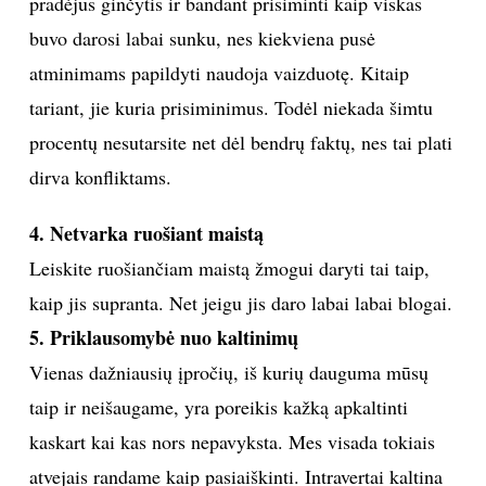
pradėjus ginčytis ir bandant prisiminti kaip viskas
buvo darosi labai sunku, nes kiekviena pusė
Sekite mus:
atminimams papildyti naudoja vaizduotę. Kitaip
tariant, jie kuria prisiminimus. Todėl niekada šimtu
procentų nesutarsite net dėl bendrų faktų, nes tai plati
PRENUMERUOK
dirva konfliktams.
4. Netvarka ruošiant maistą
NAUJIENLAIŠKĮ
Leiskite ruošiančiam maistą žmogui daryti tai taip,
kaip jis supranta. Net jeigu jis daro labai labai blogai.
5. Priklausomybė nuo kaltinimų
Vienas dažniausių įpročių, iš kurių dauguma mūsų
Prenumeruodami portalą,
Jūs sutinkate su
taisyklėmis
taip ir neišaugame, yra poreikis kažką apkaltinti
kaskart kai kas nors nepavyksta. Mes visada tokiais
atvejais randame kaip pasiaiškinti. Intravertai kaltina