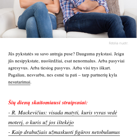
PSICHOLOGIJA
HOROSKOPAI
Fotolia nuotr.
ASTROLOGIJA
Jūs pykstatės su savo antrąja puse? Dauguma pykstasi. Jeigu
jūs nesipykstate, nuoširdžiai, esat nenormalus. Arba pasyviai
POLITIKA
agresyvus. Arba tiesiog pasyvus. Arba visi trys iškart.
Pagaliau, nesvarbu, nes esmė ta pati – tarp partnerių kyla
KULTŪRA
nesutarimai
.
LAISVALAIKIS
Šių dienų skaitomiausi straipsniai:
- R. Mackevičius: visada matyti, kuris vyras vedė
KINAS
moterį, o kuris už jos ištekėjo
MUZIKA
- Kaip drabužiais užmaskuoti figūros netobulumus