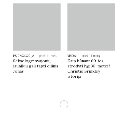
PSICHOLOGIJA
prieš 11 metų
VEIDAI
prieš 11 metų
Seksologė: svajonių
Kaip būnant 60-ies
jaunikiu gali tapti eilinis
atrodyti lyg 30-metei?
Jonas
Christie Brinkley
istorija