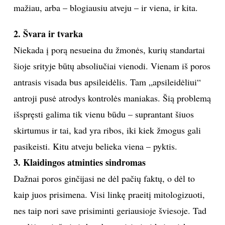
mažiau, arba – blogiausiu atveju – ir viena, ir kita.
INTERJERAS
2. Švara ir tvarka
NAMAI
Niekada į porą nesueina du žmonės, kurių standartai
šioje srityje būtų absoliučiai vienodi. Vienam iš poros
VIRTUVĖ
antrasis visada bus apsileidėlis. Tam „apsileidėliui“
antroji pusė atrodys kontrolės maniakas. Šią problemą
RECEPTAI
išspręsti galima tik vienu būdu – suprantant šiuos
skirtumus ir tai, kad yra ribos, iki kiek žmogus gali
VAIKAI
pasikeisti. Kitu atveju belieka viena – pyktis.
NELAIMĖS
3. Klaidingos atminties sindromas
Dažnai poros ginčijasi ne dėl pačių faktų, o dėl to
KONTAKTAI
kaip juos prisimena. Visi linkę praeitį mitologizuoti,
nes taip nori save prisiminti geriausioje šviesoje. Tad
PRIVATUMO POLITIKA