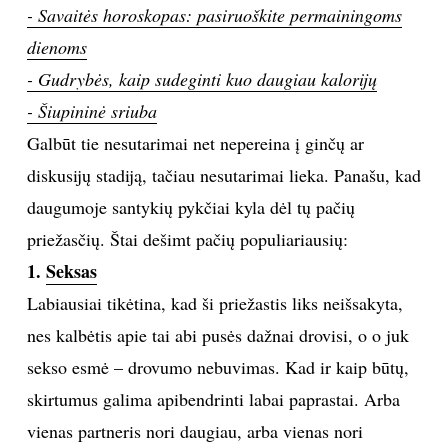
- Savaitės horoskopas: pasiruoškite permainingoms
TEATRAS
dienoms
- Gudrybės, kaip sudeginti kuo daugiau kalorijų
SPORTAS
- Šiupininė sriuba
Galbūt tie nesutarimai net nepereina į ginčų ar
FOTOGRAFIJA
diskusijų stadiją, tačiau nesutarimai lieka. Panašu, kad
MENAS
daugumoje santykių pykčiai kyla dėl tų pačių
priežasčių. Štai dešimt pačių populiariausių:
ORAI
1.
Seksas
Labiausiai tikėtina, kad ši priežastis liks neišsakyta,
ĮDOMYBĖS
nes kalbėtis apie tai abi pusės dažnai drovisi, o o juk
sekso esmė – drovumo nebuvimas. Kad ir kaip būtų,
ISTORIJA
skirtumus galima apibendrinti labai paprastai. Arba
KNYGOS
vienas partneris nori daugiau, arba vienas nori