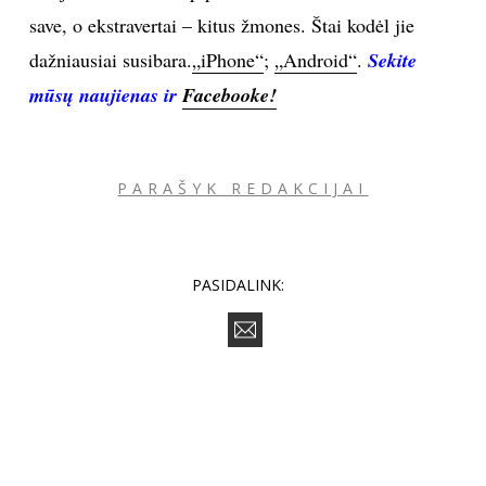
save, o ekstravertai – kitus žmones. Štai kodėl jie
dažniausiai susibara.
„iPhone“
;
„Android“
.
Sekite
mūsų naujienas ir
Facebooke!
PARAŠYK REDAKCIJAI
PASIDALINK: