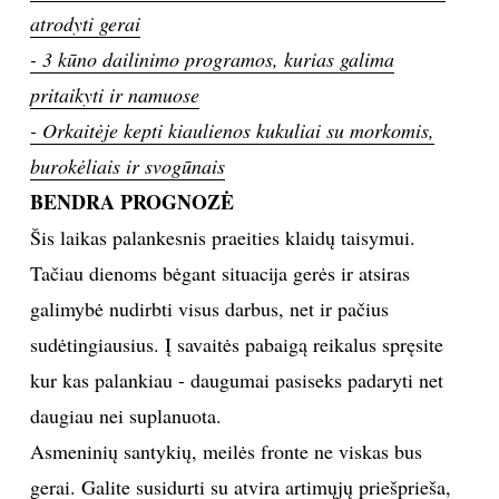
atrodyti gerai
TEATRAS
- 3 kūno dailinimo programos, kurias galima
pritaikyti ir namuose
SPORTAS
- Orkaitėje kepti kiaulienos kukuliai su morkomis,
FOTOGRAFIJA
burokėliais ir svogūnais
BENDRA PROGNOZĖ
MENAS
Šis laikas palankesnis praeities klaidų taisymui.
Tačiau dienoms bėgant situacija gerės ir atsiras
ORAI
galimybė nudirbti visus darbus, net ir pačius
sudėtingiausius. Į savaitės pabaigą reikalus spręsite
ĮDOMYBĖS
kur kas palankiau - daugumai pasiseks padaryti net
ISTORIJA
daugiau nei suplanuota.
Asmeninių santykių, meilės fronte ne viskas bus
KNYGOS
gerai. Galite susidurti su atvira artimųjų priešprieša,