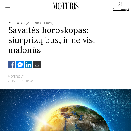
Prisijungti
PSICHOLOGIJA
prieš 11 metų
Savaitės horoskopas:
siurprizų bus, ir ne visi
VEIDAI
malonūs
MONARCHIJA
MADA
MOTERIS.LT
2015-05-18 00:14:00
GROŽIS
SVEIKATA
APIE MANE