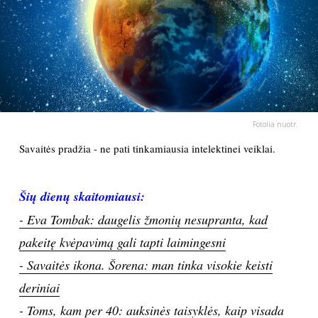
PSICHOLOGIJA
HOROSKOPAI
ASTROLOGIJA
Fotolia nuotr.
POLITIKA
Savaitės pradžia - ne pati tinkamiausia intelektinei veiklai.
KULTŪRA
Šių dienų skaitomiausi:
- Eva Tombak: daugelis žmonių nesupranta, kad
LAISVALAIKIS
pakeitę kvėpavimą gali tapti laimingesni
KINAS
- Savaitės ikona. Šorena: man tinka visokie keisti
deriniai
MUZIKA
- Toms, kam per 40: auksinės taisyklės, kaip visada