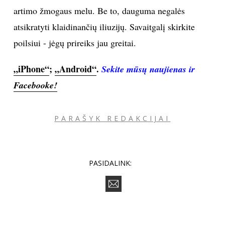
artimo žmogaus melu. Be to, dauguma negalės
INTERJERAS
atsikratyti klaidinančių iliuzijų. Savaitgalį skirkite
poilsiui - jėgų prireiks jau greitai.
NAMAI
„iPhone“
;
„Android“
.
Sekite mūsų naujienas ir
VIRTUVĖ
Facebooke!
RECEPTAI
PARAŠYK REDAKCIJAI
VAIKAI
NELAIMĖS
PASIDALINK:
KONTAKTAI
PRIVATUMO POLITIKA