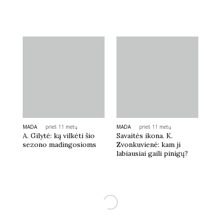
Sekite mus:
PRENUMERUOK
NAUJIENLAIŠKĮ
MADA
prieš 11 metų
MADA
prieš 11 metų
A. Gilytė: ką vilkėti šio
Savaitės ikona. K.
sezono madingosioms
Zvonkuvienė: kam ji
labiausiai gaili pinigų?
Prenumeruodami portalą,
Jūs sutinkate su
taisyklėmis