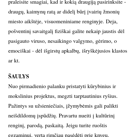
praleisite smagiai, kad ir kokią draugiją pasirinksite -
draugų, kaimynų ratą ar didelį būrį įvairių žmonių
miesto aikštėje, visuomeniniame renginyje. Deja,
pošventinį savaitgalį fiziškai galite nekaip jaustis dėl
pasigauto viruso, nesaikingo valgymo, gėrimo, o
emociškai - dėl išgirstų apkalbų, išryškėjusios klastos
ar kt.
ŠAULYS
Nuo pirmadienio palanku pristatyti kūrybinius ir
mokslinius projektus, megzti tarptautinius ryšius.
Pažintys su užsieniečiais, įžymybėmis gali palikti
neišdildomų įspūdžių. Pravartu nueiti į kultūrinį
renginį, parodą, paskaitą. Jeigu turite ruoštis
egzaminui, verta rimčiau pasėdėti prie knygų,