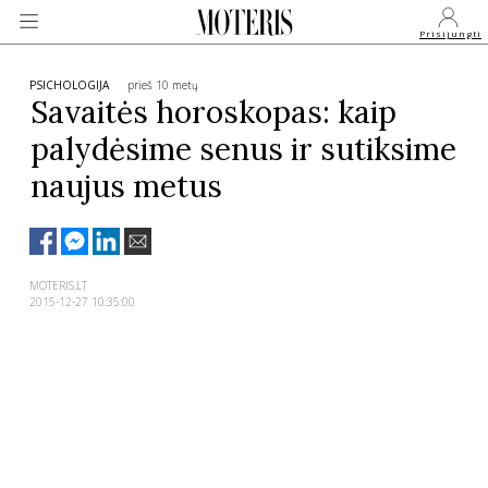
Prisijungti
PSICHOLOGIJA
prieš 10 metų
Savaitės horoskopas: kaip
palydėsime senus ir sutiksime
VEIDAI
naujus metus
MONARCHIJA
MADA
MOTERIS.LT
2015-12-27 10:35:00
GROŽIS
SVEIKATA
APIE MANE