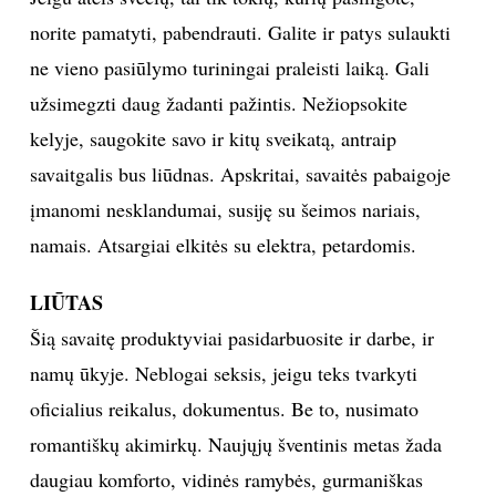
norite pamatyti, pabendrauti. Galite ir patys sulaukti
ne vieno pasiūlymo turiningai praleisti laiką. Gali
užsimegzti daug žadanti pažintis. Nežiopsokite
kelyje, saugokite savo ir kitų sveikatą, antraip
savaitgalis bus liūdnas. Apskritai, savaitės pabaigoje
įmanomi nesklandumai, susiję su šeimos nariais,
namais. Atsargiai elkitės su elektra, petardomis.
LIŪTAS
Šią savaitę produktyviai pasidarbuosite ir darbe, ir
namų ūkyje. Neblogai seksis, jeigu teks tvarkyti
oficialius reikalus, dokumentus. Be to, nusimato
romantiškų akimirkų. Naujųjų šventinis metas žada
daugiau komforto, vidinės ramybės, gurmaniškas