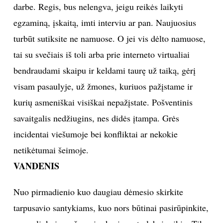
darbe. Regis, bus nelengva, jeigu reikės laikyti
egzaminą, įskaitą, imti interviu ar pan. Naujuosius
turbūt sutiksite ne namuose. O jei vis dėlto namuose,
tai su svečiais iš toli arba prie interneto virtualiai
bendraudami skaipu ir keldami taurę už taiką, gėrį
visam pasaulyje, už žmones, kuriuos pažįstame ir
kurių asmeniškai visiškai nepažįstate. Pošventinis
savaitgalis nedžiugins, nes didės įtampa. Grės
incidentai viešumoje bei konfliktai ar nekokie
netikėtumai šeimoje.
VANDENIS
Nuo pirmadienio kuo daugiau dėmesio skirkite
tarpusavio santykiams, kuo nors būtinai pasirūpinkite,