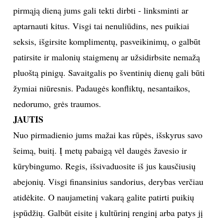
pirmąją dieną jums gali tekti dirbti - linksminti ar
TEATRAS
aptarnauti kitus. Visgi tai nenuliūdins, nes puikiai
seksis, išgirsite komplimentų, pasveikinimų, o galbūt
SPORTAS
patirsite ir malonių staigmenų ar užsidirbsite nemažą
FOTOGRAFIJA
pluoštą pinigų. Savaitgalis po šventinių dienų gali būti
žymiai niūresnis. Padaugės konfliktų, nesantaikos,
MENAS
nedorumo, grės traumos.
JAUTIS
ORAI
Nuo pirmadienio jums mažai kas rūpės, išskyrus savo
šeimą, buitį. Į metų pabaigą vėl daugės žavesio ir
ĮDOMYBĖS
kūrybingumo. Regis, išsivaduosite iš jus kausčiusių
ISTORIJA
abejonių. Visgi finansinius sandorius, derybas verčiau
atidėkite. O naujametinį vakarą galite patirti puikių
KNYGOS
įspūdžių. Galbūt eisite į kultūrinį renginį arba patys jį