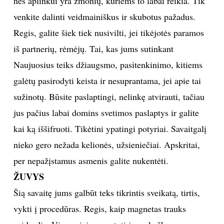
nes aplinkui yra žmonių, kuriems to labai reikia. Tik
venkite dalinti veidmainiškus ir skubotus pažadus.
Regis, galite šiek tiek nusivilti, jei tikėjotės paramos
iš partnerių, rėmėjų. Tai, kas jums sutinkant
Naujuosius teiks džiaugsmo, pasitenkinimo, kitiems
galėtų pasirodyti keista ir nesuprantama, jei apie tai
sužinotų. Būsite paslaptingi, nelinkę atvirauti, tačiau
jus pačius labai domins svetimos paslaptys ir galite
kai ką iššifruoti. Tikėtini ypatingi potyriai. Savaitgalį
nieko gero nežada kelionės, užsieniečiai. Apskritai,
per nepažįstamus asmenis galite nukentėti.
ŽUVYS
Šią savaitę jums galbūt teks tikrintis sveikatą, tirtis,
vykti į procedūras. Regis, kaip magnetas trauks