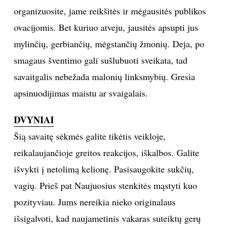
organizuosite, jame reikšitės ir mėgausitės publikos
INTERJERAS
ovacijomis. Bet kuriuo atveju, jausitės apsupti jus
mylinčių, gerbiančių, mėgstančių žmonių. Deja, po
NAMAI
smagaus šventimo gali sušlubuoti sveikata, tad
VIRTUVĖ
savaitgalis nebežada malonių linksmybių. Gresia
apsinuodijimas maistu ar svaigalais.
RECEPTAI
DVYNIAI
VAIKAI
Šią savaitę sėkmės galite tikėtis veikloje,
reikalaujančioje greitos reakcijos, iškalbos. Galite
NELAIMĖS
išvykti į netolimą kelionę. Pasisaugokite sukčių,
vagių. Prieš pat Naujuosius stenkitės mąstyti kuo
KONTAKTAI
pozityviau. Jums nereikia nieko originalaus
išsigalvoti, kad naujametinis vakaras suteiktų gerų
PRIVATUMO POLITIKA