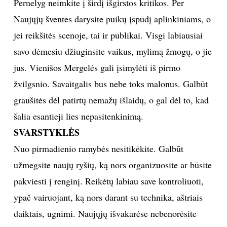
Pernelyg neimkite į širdį išgirstos kritikos. Per
Naujųjų šventes darysite puikų įspūdį aplinkiniams, o
jei reikšitės scenoje, tai ir publikai. Visgi labiausiai
savo dėmesiu džiuginsite vaikus, mylimą žmogų, o jie
jus. Vienišos Mergelės gali įsimylėti iš pirmo
žvilgsnio. Savaitgalis bus nebe toks malonus. Galbūt
graušitės dėl patirtų nemažų išlaidų, o gal dėl to, kad
šalia esantieji lies nepasitenkinimą.
SVARSTYKLĖS
Nuo pirmadienio ramybės nesitikėkite. Galbūt
užmegsite naujų ryšių, ką nors organizuosite ar būsite
pakviesti į renginį. Reikėtų labiau save kontroliuoti,
ypač vairuojant, ką nors darant su technika, aštriais
daiktais, ugnimi. Naujųjų išvakarėse nebenorėsite