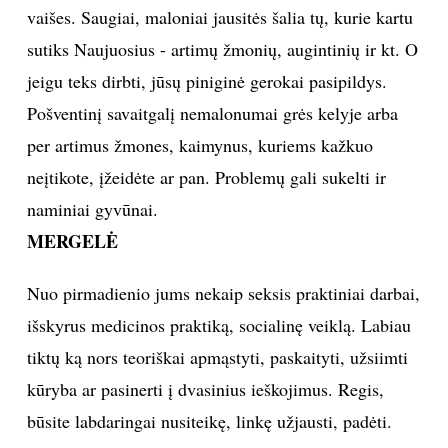
vaišes. Saugiai, maloniai jausitės šalia tų, kurie kartu
sutiks Naujuosius - artimų žmonių, augintinių ir kt. O
jeigu teks dirbti, jūsų piniginė gerokai pasipildys.
Pošventinį savaitgalį nemalonumai grės kelyje arba
per artimus žmones, kaimynus, kuriems kažkuo
neįtikote, įžeidėte ar pan. Problemų gali sukelti ir
naminiai gyvūnai.
MERGELĖ
Nuo pirmadienio jums nekaip seksis praktiniai darbai,
išskyrus medicinos praktiką, socialinę veiklą. Labiau
tiktų ką nors teoriškai apmąstyti, paskaityti, užsiimti
kūryba ar pasinerti į dvasinius ieškojimus. Regis,
būsite labdaringai nusiteikę, linkę užjausti, padėti.