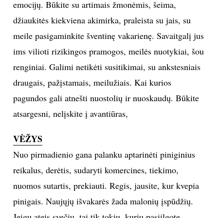
emocijų. Būkite su artimais žmonėmis, šeima,
džiaukitės kiekviena akimirka, praleista su jais, su
Sekite mus:
meile pasigaminkite šventinę vakarienę. Savaitgalį jus
ims vilioti rizikingos pramogos, meilės nuotykiai, šou
renginiai. Galimi netikėti susitikimai, su ankstesniais
PRENUMERUOK
draugais, pažįstamais, meilužiais. Kai kurios
pagundos gali atnešti nuostolių ir nuoskaudų. Būkite
atsargesni, nelįskite į avantiūras,
NAUJIENLAIŠKĮ
VĖŽYS
Nuo pirmadienio gana palanku aptarinėti piniginius
Prenumeruodami portalą,
reikalus, derėtis, sudaryti komercines, tiekimo,
Jūs sutinkate su
taisyklėmis
nuomos sutartis, prekiauti. Regis, jausite, kur kvepia
pinigais. Naujųjų išvakarės žada malonių įspūdžių.
Jeigu ateis svečių, tai tik tokių, kurių pasiilgote,