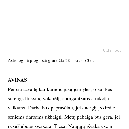
PSICHOLOGIJA
HOROSKOPAI
ASTROLOGIJA
Fotolia nuotr.
POLITIKA
Astrologinė
prognozė
gruodžio 28 – sausio 3 d.
KULTŪRA
AVINAS
Per šią savaitę kai kurie iš jūsų įsimylės, o kai kas
LAISVALAIKIS
surengs linksmą vakarėlį, suorganizuos atrakciją
KINAS
vaikams. Darbe bus paprasčiau, jei energiją skirsite
seniems darbams užbaigti. Metų pabaiga bus gera, jei
MUZIKA
nesušlubuos sveikata. Tiesa, Naujųjų išvakarėse ir