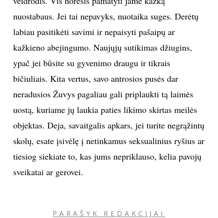
veidrodis. Vis norėsis pamatyti jame kažką
nuostabaus. Jei tai nepavyks, nuotaika suges. Derėtų
labiau pasitikėti savimi ir nepaisyti pašaipų ar
kažkieno abejingumo. Naujųjų sutikimas džiugins,
ypač jei būsite su gyvenimo draugu ir tikrais
bičiuliais. Kita vertus, savo antrosios pusės dar
neradusios Žuvys pagaliau gali priplaukti tą laimės
uostą, kuriame jų laukia paties likimo skirtas meilės
objektas. Deja, savaitgalis apkars, jei turite negrąžintų
skolų, esate įsivėlę į netinkamus seksualinius ryšius ar
tiesiog siekiate to, kas jums nepriklauso, kelia pavojų
sveikatai ar gerovei.
PARAŠYK REDAKCIJAI