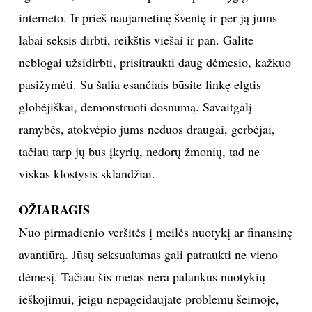
interneto. Ir prieš naujametinę šventę ir per ją jums
labai seksis dirbti, reikštis viešai ir pan. Galite
neblogai užsidirbti, prisitraukti daug dėmesio, kažkuo
pasižymėti. Su šalia esančiais būsite linkę elgtis
globėjiškai, demonstruoti dosnumą. Savaitgalį
ramybės, atokvėpio jums neduos draugai, gerbėjai,
tačiau tarp jų bus įkyrių, nedorų žmonių, tad ne
viskas klostysis sklandžiai.
OŽIARAGIS
Nuo pirmadienio veršitės į meilės nuotykį ar finansinę
avantiūrą. Jūsų seksualumas gali patraukti ne vieno
dėmesį. Tačiau šis metas nėra palankus nuotykių
ieškojimui, jeigu nepageidaujate problemų šeimoje,