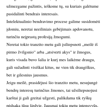
užmezgame pažintis, ieškome tų, su kuriais galėtume
TEATRAS
pasidalinti bendrais interesais.
Intelektualinio bendravimo procese galime susidomėti
SPORTAS
įdomiu, neretai neeiliniais gebėjimais apdovanotu,
FOTOGRAFIJA
turinčiu neįprastą profesiją žmogumi.
Neretai tokio tranzito metu gali įsiliepsnoti „meilė iš
MENAS
pirmo žvilgsnio“ arba „atsiverti akys“ ir žmogus,
kuris visada buvo šalia ir kurį mes laikėme draugu,
ORAI
gali sužadinti visiškai kitus, ne vien tik draugiškus,
bet ir gilesnius jausmus.
ĮDOMYBĖS
Jeigu meilė, prasidėjusi šio tranzito metu, nesujungė
ISTORIJA
bendrų interesų turinčius žmones, tai užsiliepsnojusi
karštai ji gali greitai užgesti, palikdama tik ryškų
KNYGOS
pėdsaką jūsų širdyje. Jausmai tokiu metu intensyvūs,