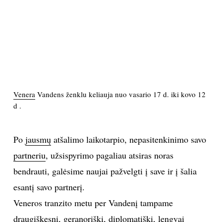
PSICHOLOGIJA
HOROSKOPAI
ASTROLOGIJA
Venera
Vandens ženklu keliauja nuo vasario 17 d. iki kovo 12
POLITIKA
d .
KULTŪRA
Po
jausmų
atšalimo laikotarpio, nepasitenkinimo savo
partneriu
, užsispyrimo pagaliau atsiras noras
LAISVALAIKIS
bendrauti, galėsime naujai pažvelgti į save ir į šalia
KINAS
esantį savo partnerį.
Veneros tranzito metu per Vandenį tampame
MUZIKA
draugiškesni, geranoriški, diplomatiški, lengvai