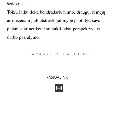
šedevrus.
Tokiu laiku dėka bendradarbiavimo, draugų, rėmėjų
Sekite mus:
ar mecenatų gali atsirasti galimybė papildyti savo
pajamas ar netikėtai sulaukti labai perspektyvaus
darbo pasiūlymo.
PRENUMERUOK
PARAŠYK REDAKCIJAI
NAUJIENLAIŠKĮ
PASIDALINK:
Prenumeruodami portalą,
Jūs sutinkate su
taisyklėmis