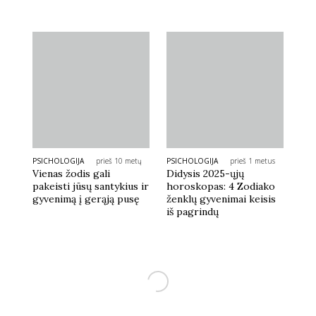
PSICHOLOGIJA
prieš 10 metų
PSICHOLOGIJA
prieš 1 metus
Vienas žodis gali
Didysis 2025-ųjų
pakeisti jūsų santykius ir
horoskopas: 4 Zodiako
gyvenimą į gerąją pusę
ženklų gyvenimai keisis
iš pagrindų