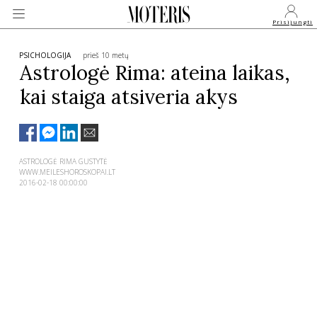
Prisijungti
PSICHOLOGIJA
prieš 10 metų
Astrologė Rima: ateina laikas,
kai staiga atsiveria akys
VEIDAI
MONARCHIJA
ASTROLOGĖ RIMA GUSTYTĖ
WWW.MEILESHOROSKOPAI.LT
MADA
2016-02-18 00:00:00
GROŽIS
SVEIKATA
APIE MANE