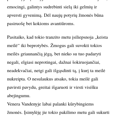
emocingi, galintys sudrebinti sielą iki gelmių ir
INTERJERAS
apversti gyvenimą. Dėl naujų potyrių žmonės būna
pasiruošę bet kokioms avantiūroms.
NAMAI
Pasitaiko, kad tokio tranzito metu įsiliepsnoja „keista
VIRTUVĖ
meilė“ iki beprotybės. Žmogus gali suvokti tokios
RECEPTAI
meilės griaunančią jėgą, bet nieko su tuo padaryti
negali, elgiasi neprotingai, dažnai šokiruojančiai,
VAIKAI
neadekvačiai, netgi gali išgąsdinti tą, į kurį ta meilė
nukreipta. O nesulaukus atsako, tokia meilė gali
NELAIMĖS
pavirsti pavydu, greitai išgaruoti ir virsti visišku
abejingumu.
KONTAKTAI
Venera Vandenyje labai palanki kūrybingiems
PRIVATUMO POLITIKA
žmonės. Įsimylėję jie tokio pakilimo metu gali sukurti