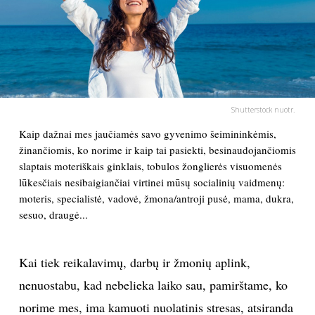
PSICHOLOGIJA
HOROSKOPAI
ASTROLOGIJA
Shutterstock nuotr.
Kaip dažnai mes jaučiamės savo gyvenimo šeimininkėmis,
POLITIKA
žinančiomis, ko norime ir kaip tai pasiekti, besinaudojančiomis
slaptais moteriškais ginklais, tobulos žonglierės visuomenės
KULTŪRA
lūkesčiais nesibaigiančiai virtinei mūsų socialinių vaidmenų:
moteris, specialistė, vadovė, žmona/antroji pusė, mama, dukra,
sesuo, draugė...
LAISVALAIKIS
KINAS
Kai tiek reikalavimų, darbų ir žmonių aplink,
nenuostabu, kad nebelieka laiko sau, pamirštame, ko
MUZIKA
norime mes, ima kamuoti nuolatinis stresas, atsiranda