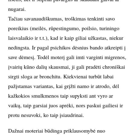
nugarai.
Tačiau savanaudiškumas, troškimas tenkinti savo
poreikius (meilės, rūpestingumo, poilsio, turiningo
laisvalaikio ir t.t.), kad ir kaip giliai užkastas, niekur
nedingsta. Ir pagal psichikos dėsnius bando atkreipti į
save dėmesį. Todėl moterį gali imti varginti migrenos,
įvairių kūno dalių skausmai, ji gali pradėti chroniškai
sirgti sloga ar bronchitu. Kiekvienai turbūt labai
pažįstamas variantas, kai grįžti namo ir atrodo, dėl
kažkokios smulkmenos taip supyksti ant vyro ar
vaikų, taip garsiai juos aprėki, nors paskui gailiesi ir
protu nesuvoki, ko taip įsiaudrinai.
Dažnai moteriai būdinga priklausomybė nuo