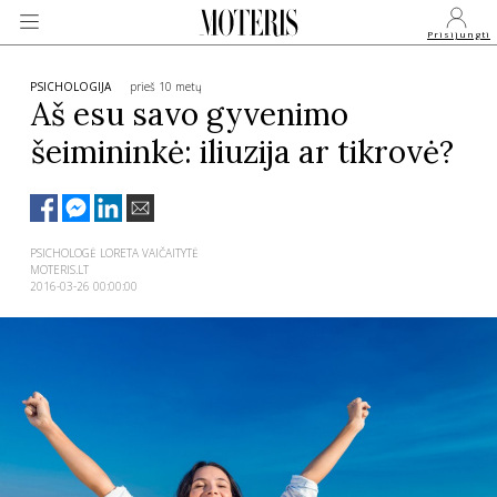
Prisijungti
PSICHOLOGIJA
prieš 10 metų
Aš esu savo gyvenimo
šeimininkė: iliuzija ar tikrovė?
VEIDAI
MONARCHIJA
PSICHOLOGĖ LORETA VAIČAITYTĖ
MOTERIS.LT
MADA
2016-03-26 00:00:00
GROŽIS
SVEIKATA
APIE MANE