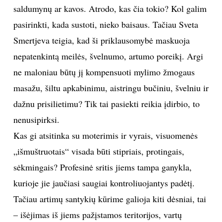
saldumynų ar kavos. Atrodo, kas čia tokio? Kol galim
pasirinkti, kada sustoti, nieko baisaus. Tačiau Sveta
Smertjeva teigia, kad ši priklausomybė maskuoja
nepatenkintą meilės, švelnumo, artumo poreikį. Argi
ne maloniau būtų jį kompensuoti mylimo žmogaus
masažu, šiltu apkabinimu, aistringu bučiniu, švelniu ir
dažnu prisilietimu? Tik tai pasiekti reikia įdirbio, to
nenusipirksi.
Kas gi atsitinka su moterimis ir vyrais, visuomenės
„išmuštruotais“ visada būti stipriais, protingais,
sėkmingais? Profesinė sritis jiems tampa ganykla,
kurioje jie jaučiasi saugiai kontroliuojantys padėtį.
Tačiau artimų santykių kūrime galioja kiti dėsniai, tai
– išėjimas iš jiems pažįstamos teritorijos, vartų