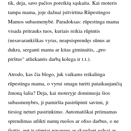
tik, deja, savo pačios poreikių sąskaita. Kai moteris
tampa mama, joje dažnai įsitvirtina Rūpestingos
Mamos subasmenybė. Paradoksas: rūpestinga mama
visada pritrauks tuos, kuriais reikia rūpintis
(nesavarankiškas vyras, neapsisprendęs sūnus ar
dukra, serganti mama ar kitas giminaitis, „pro
pirštus“ atliekantis darbą kolega ir t.t.).
Atrodo, kas čia blogo, juk vaikams reikalinga
rūpestinga mama, o vyrui smagu turėti pataikaujančią
žmoną šalia? Deja, kai moteryje dominuoja šios
subasmenybės, ji pamiršta pasirūpinti savimi, ji
tiesiog neturi pasirinkimo. Automatiškai priimamas
sprendimas atlikti namų ruošos ar ofiso darbus, o ne
ilsėtis, net ir stipriai pavargus ar skaudant galvai ar