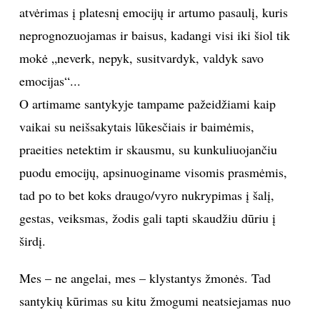
atvėrimas į platesnį emocijų ir artumo pasaulį, kuris
neprognozuojamas ir baisus, kadangi visi iki šiol tik
mokė „neverk, nepyk, susitvardyk, valdyk savo
emocijas“...
O artimame santykyje tampame pažeidžiami kaip
vaikai su neišsakytais lūkesčiais ir baimėmis,
praeities netektim ir skausmu, su kunkuliuojančiu
puodu emocijų, apsinuoginame visomis prasmėmis,
tad po to bet koks draugo/vyro nukrypimas į šalį,
gestas, veiksmas, žodis gali tapti skaudžiu dūriu į
širdį.
Mes – ne angelai, mes – klystantys žmonės. Tad
santykių kūrimas su kitu žmogumi neatsiejamas nuo