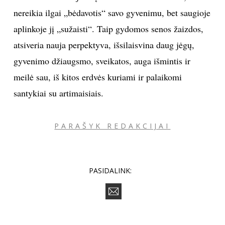
nereikia ilgai „bėdavotis“ savo gyvenimu, bet saugioje
aplinkoje jį „sužaisti“. Taip gydomos senos žaizdos,
atsiveria nauja perpektyva, išsilaisvina daug jėgų,
gyvenimo džiaugsmo, sveikatos, auga išmintis ir
meilė sau, iš kitos erdvės kuriami ir palaikomi
santykiai su artimaisiais.
PARAŠYK REDAKCIJAI
PASIDALINK: