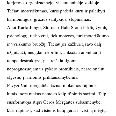
karjeroje, organizacinėje, visuomeninėje veikloje.
Tačiau moteriškumas, kuris padeda kurti ir palaikyti
Sekite mus:
harmoningus, gražius santykius, slopinamas.
Anot Karlo Jungo, Sidros ir Halo Stonų ir kitų žymių
psichologų, tiek vyrai, tiek moterys, turi moteriškumo
PRENUMERUOK
ir vyriškumo bruožų. Tačiau jei kažkurią savo dalį
užgniauži, neugdai, nepriimi, anksčiau ar vėliau ji
tampa destruktyvi, pasireiškia ligomis,
NAUJIENLAIŠKĮ
neprognozuojamais pykčio protrūkiais, neracionaliu
elgesiu, įvairiomis priklausomybėmis.
Pavyzdžiui, mergaitės dažnai mokomos rūpintis
Prenumeruodami portalą,
Jūs sutinkate su
kitais, nors niekas nemoko kaip rūpintis savimi. Taip
taisyklėmis
susiformuoja stipri Geros Mergaitės subasmenybė,
kuri rūpinasi, kad visiems būtų gerai ir visi ją mėgtų,