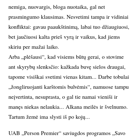
nemiga, nuovargis, bloga nuotaika, gal net
TEATRAS
prasmingumo klausimas. Nesvetimi tampa ir vidiniai
konfliktai: gavau paaukštinimą, labai tuo džiaugiuosi,
SPORTAS
bet jaučiuosi kalta prieš vyrą ir vaikus, kad jiems
FOTOGRAFIJA
skiriu per mažai laiko.
Arba „plėšausi“, kad visiems būtų gerai, o stovime
MENAS
ant skyrybų slenksčio: kažkada buvę sielos draugai,
tapome visiškai svetimi vienas kitam... Darbe tobulai
ORAI
„žongliruojanti karštomis bulvėmis“, namuose tampu
neįvertinta, nesuprasta, o gal tie namai vieniši ir
ĮDOMYBĖS
manęs niekas nelaukia... Alkana meilės ir švelnumo.
ISTORIJA
Tartum žemė ima slysti iš po kojų...
UAB „Person Premier“ saviugdos programos „Savo
KNYGOS