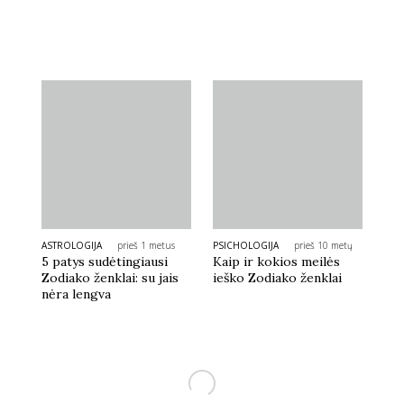
ASTROLOGIJA
prieš 1 metus
PSICHOLOGIJA
prieš 10 metų
5 patys sudėtingiausi
Kaip ir kokios meilės
Zodiako ženklai: su jais
ieško Zodiako ženklai
nėra lengva