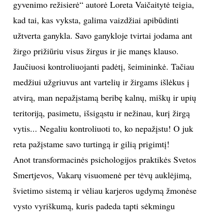
gyvenimo režisierė“ autorė Loreta Vaičaitytė teigia,
INTERJERAS
kad tai, kas vyksta, galima vaizdžiai apibūdinti
užtverta ganykla. Savo ganykloje tvirtai jodama ant
NAMAI
žirgo prižiūriu visus žirgus ir jie manęs klauso.
Jaučiuosi kontroliuojanti padėtį, šeimininkė. Tačiau
VIRTUVĖ
medžiui užgriuvus ant vartelių ir žirgams išlėkus į
atvirą, man nepažįstamą beribę kalnų, miškų ir upių
RECEPTAI
teritoriją, pasimetu, išsigąstu ir nežinau, kurį žirgą
VAIKAI
vytis... Negaliu kontroliuoti to, ko nepažįstu! O juk
reta pažįstame savo turtingą ir gilią prigimtį!
NELAIMĖS
Anot transformacinės psichologijos praktikės Svetos
Smertjevos, Vakarų visuomenė per tėvų auklėjimą,
KONTAKTAI
švietimo sistemą ir vėliau karjeros ugdymą žmonėse
vysto vyriškumą, kuris padeda tapti sėkmingu
PRIVATUMO POLITIKA