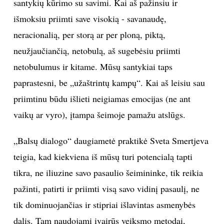
santykių kūrimo su savimi. Kai aš pažinsiu ir
išmoksiu priimti save visokią - savanaudę,
neracionalią, per storą ar per ploną, piktą,
neužjaučiančią, netobulą, aš sugebėsiu priimti
netobulumus ir kitame. Mūsų santykiai taps
paprastesni, be „užaštrintų kampų“. Kai aš leisiu sau
priimtinu būdu išlieti neigiamas emocijas (ne ant
vaikų ar vyro), įtampa šeimoje pamažu atslūgs.
„Balsų dialogo“ daugiametė praktikė Sveta Smertjeva
teigia, kad kiekviena iš mūsų turi potencialą tapti
tikra, ne iliuzine savo pasaulio šeimininke, tik reikia
pažinti, patirti ir priimti visą savo vidinį pasaulį, ne
tik dominuojančias ir stipriai išlavintas asmenybės
dalis. Tam naudojami įvairūs veiksmo metodai,