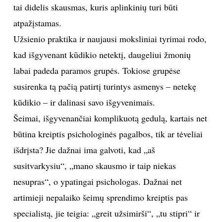
tai didelis skausmas, kuris aplinkinių turi būti
atpažįstamas.
Sekite mus:
Užsienio praktika ir naujausi moksliniai tyrimai rodo,
kad išgyvenant kūdikio netektį, daugeliui žmonių
labai padeda paramos grupės. Tokiose grupėse
PRENUMERUOK
susirenka tą pačią patirtį turintys asmenys – netekę
kūdikio – ir dalinasi savo išgyvenimais.
NAUJIENLAIŠKĮ
Šeimai, išgyvenančiai komplikuotą gedulą, kartais net
būtina kreiptis psichologinės pagalbos, tik ar tėveliai
išdrįsta? Jie dažnai ima galvoti, kad „aš
susitvarkysiu“, „mano skausmo ir taip niekas
Prenumeruodami portalą,
Jūs sutinkate su
nesupras“, o ypatingai psichologas. Dažnai net
taisyklėmis
artimieji nepalaiko šeimų sprendimo kreiptis pas
specialistą, jie teigia: „greit užsimirši“, „tu stipri“ ir