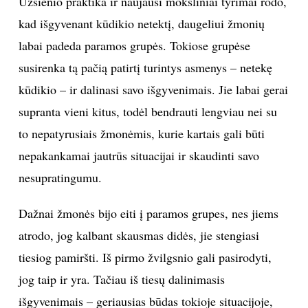
Užsienio praktika ir naujausi moksliniai tyrimai rodo,
kad išgyvenant kūdikio netektį, daugeliui žmonių
labai padeda paramos grupės. Tokiose grupėse
susirenka tą pačią patirtį turintys asmenys – netekę
kūdikio – ir dalinasi savo išgyvenimais. Jie labai gerai
supranta vieni kitus, todėl bendrauti lengviau nei su
to nepatyrusiais žmonėmis, kurie kartais gali būti
nepakankamai jautrūs situacijai ir skaudinti savo
nesupratingumu.
Dažnai žmonės bijo eiti į paramos grupes, nes jiems
atrodo, jog kalbant skausmas didės, jie stengiasi
tiesiog pamiršti. Iš pirmo žvilgsnio gali pasirodyti,
jog taip ir yra. Tačiau iš tiesų dalinimasis
išgyvenimais – geriausias būdas tokioje situacijoje,