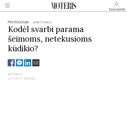
Prisijungti
PSICHOLOGIJA
prieš 9 metus
Kodėl svarbi parama
šeimoms, netekusioms
VEIDAI
kūdikio?
MONARCHIJA
MADA
MOTERIS.LT
2017-05-01 00:00:00
GROŽIS
SVEIKATA
APIE MANE