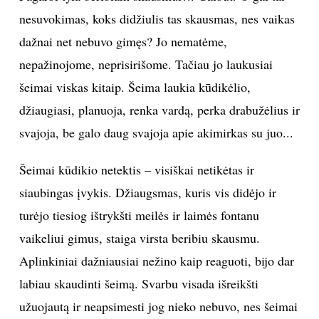
nesuvokimas, koks didžiulis tas skausmas, nes vaikas
INTERJERAS
dažnai net nebuvo gimęs? Jo nematėme,
nepažinojome, neprisirišome. Tačiau jo laukusiai
NAMAI
šeimai viskas kitaip. Šeima laukia kūdikėlio,
VIRTUVĖ
džiaugiasi, planuoja, renka vardą, perka drabužėlius ir
svajoja, be galo daug svajoja apie akimirkas su juo...
RECEPTAI
Šeimai kūdikio netektis – visiškai netikėtas ir
VAIKAI
siaubingas įvykis. Džiaugsmas, kuris vis didėjo ir
turėjo tiesiog ištrykšti meilės ir laimės fontanu
NELAIMĖS
vaikeliui gimus, staiga virsta beribiu skausmu.
Aplinkiniai dažniausiai nežino kaip reaguoti, bijo dar
KONTAKTAI
labiau skaudinti šeimą. Svarbu visada išreikšti
PRIVATUMO POLITIKA
užuojautą ir neapsimesti jog nieko nebuvo, nes šeimai