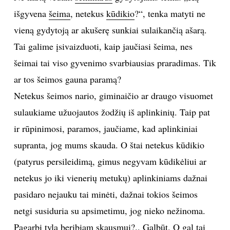
išgyvena
šeima
, netekus
kūdikio
?“, tenka matyti ne
TEATRAS
vieną gydytoją ar akušerę sunkiai sulaikančią ašarą.
Tai galime įsivaizduoti, kaip jaučiasi šeima, nes
SPORTAS
šeimai tai viso gyvenimo svarbiausias praradimas. Tik
FOTOGRAFIJA
ar tos šeimos gauna paramą?
Netekus šeimos nario, giminaičio ar draugo visuomet
MENAS
sulaukiame užuojautos žodžių iš aplinkinių. Taip pat
ir rūpinimosi, paramos, jaučiame, kad aplinkiniai
ORAI
supranta, jog mums skauda. O štai netekus kūdikio
(patyrus persileidimą, gimus negyvam kūdikėliui ar
ĮDOMYBĖS
netekus jo iki vienerių metukų) aplinkiniams dažnai
ISTORIJA
pasidaro nejauku tai minėti, dažnai tokios šeimos
netgi susiduria su apsimetimu, jog nieko nežinoma.
KNYGOS
Pagarbi tyla beribiam skausmui?.. Galbūt. O gal tai