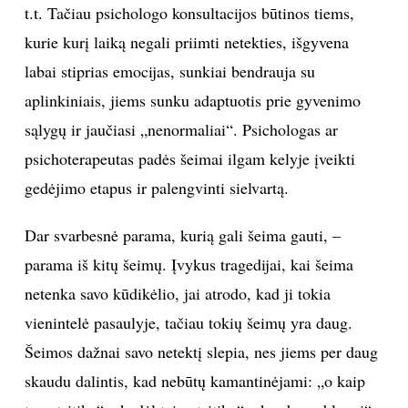
t.t. Tačiau psichologo konsultacijos būtinos tiems,
kurie kurį laiką negali priimti netekties, išgyvena
labai stiprias emocijas, sunkiai bendrauja su
aplinkiniais, jiems sunku adaptuotis prie gyvenimo
sąlygų ir jaučiasi „nenormaliai“. Psichologas ar
psichoterapeutas padės šeimai ilgam kelyje įveikti
gedėjimo etapus ir palengvinti sielvartą.
Dar svarbesnė parama, kurią gali šeima gauti, –
parama iš kitų šeimų. Įvykus tragedijai, kai šeima
netenka savo kūdikėlio, jai atrodo, kad ji tokia
vienintelė pasaulyje, tačiau tokių šeimų yra daug.
Šeimos dažnai savo netektį slepia, nes jiems per daug
skaudu dalintis, kad nebūtų kamantinėjami: „o kaip