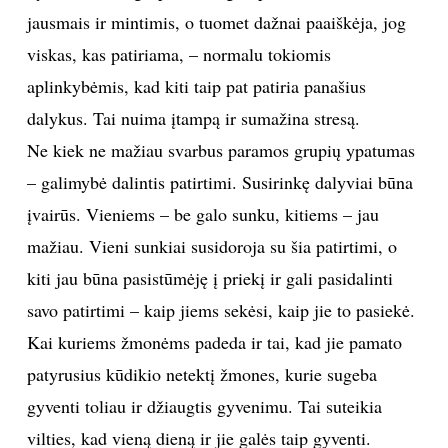
jausmais ir mintimis, o tuomet dažnai paaiškėja, jog
viskas, kas patiriama, – normalu tokiomis
aplinkybėmis, kad kiti taip pat patiria panašius
dalykus. Tai nuima įtampą ir sumažina stresą.
Ne kiek ne mažiau svarbus paramos grupių ypatumas
– galimybė dalintis patirtimi. Susirinkę dalyviai būna
įvairūs. Vieniems – be galo sunku, kitiems – jau
mažiau. Vieni sunkiai susidoroja su šia patirtimi, o
kiti jau būna pasistūmėję į priekį ir gali pasidalinti
savo patirtimi – kaip jiems sekėsi, kaip jie to pasiekė.
Kai kuriems žmonėms padeda ir tai, kad jie pamato
patyrusius kūdikio netektį žmones, kurie sugeba
gyventi toliau ir džiaugtis gyvenimu. Tai suteikia
vilties, kad vieną dieną ir jie galės taip gyventi.