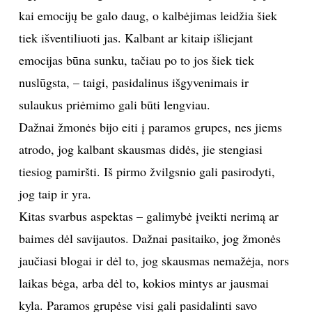
kai emocijų be galo daug, o kalbėjimas leidžia šiek
tiek išventiliuoti jas. Kalbant ar kitaip išliejant
emocijas būna sunku, tačiau po to jos šiek tiek
nuslūgsta, – taigi, pasidalinus išgyvenimais ir
sulaukus priėmimo gali būti lengviau.
Dažnai žmonės bijo eiti į paramos grupes, nes jiems
atrodo, jog kalbant skausmas didės, jie stengiasi
tiesiog pamiršti. Iš pirmo žvilgsnio gali pasirodyti,
jog taip ir yra.
Kitas svarbus aspektas – galimybė įveikti nerimą ar
baimes dėl savijautos. Dažnai pasitaiko, jog žmonės
jaučiasi blogai ir dėl to, jog skausmas nemažėja, nors
laikas bėga, arba dėl to, kokios mintys ar jausmai
kyla. Paramos grupėse visi gali pasidalinti savo