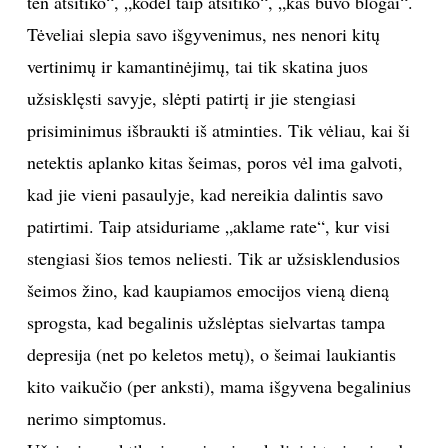
ten atsitiko“, „kodėl taip atsitiko“, „kas buvo blogai“.
Tėveliai slepia savo išgyvenimus, nes nenori kitų
vertinimų ir kamantinėjimų, tai tik skatina juos
užsisklęsti savyje, slėpti patirtį ir jie stengiasi
prisiminimus išbraukti iš atminties. Tik vėliau, kai ši
netektis aplanko kitas šeimas, poros vėl ima galvoti,
kad jie vieni pasaulyje, kad nereikia dalintis savo
patirtimi. Taip atsiduriame „aklame rate“, kur visi
stengiasi šios temos neliesti. Tik ar užsisklendusios
šeimos žino, kad kaupiamos emocijos vieną dieną
sprogsta, kad begalinis užslėptas sielvartas tampa
depresija (net po keletos metų), o šeimai laukiantis
kito vaikučio (per anksti), mama išgyvena begalinius
nerimo simptomus.