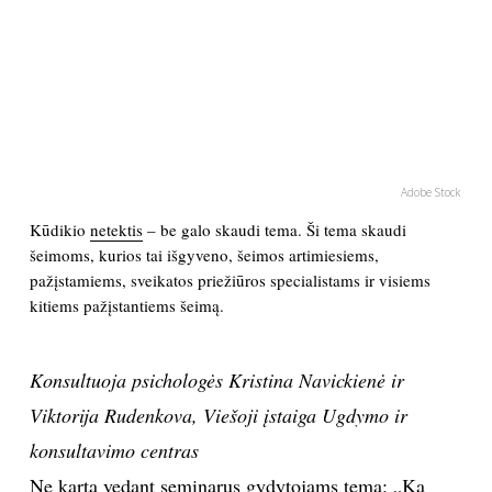
PSICHOLOGIJA
HOROSKOPAI
ASTROLOGIJA
Adobe Stock
POLITIKA
Kūdikio
netektis
– be galo skaudi tema. Ši tema skaudi
šeimoms, kurios tai išgyveno, šeimos artimiesiems,
pažįstamiems, sveikatos priežiūros specialistams ir visiems
KULTŪRA
kitiems pažįstantiems šeimą.
LAISVALAIKIS
Konsultuoja psichologės Kristina Navickienė ir
KINAS
Viktorija Rudenkova, Viešoji įstaiga Ugdymo ir
konsultavimo centras
MUZIKA
Ne kartą vedant
seminarus
gydytojams tema: „Ką