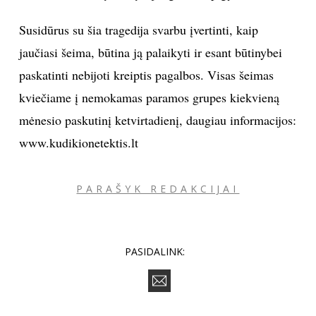
Susidūrus su šia tragedija svarbu įvertinti, kaip
jaučiasi šeima, būtina ją palaikyti ir esant būtinybei
paskatinti nebijoti kreiptis pagalbos. Visas šeimas
kviečiame į nemokamas paramos grupes kiekvieną
mėnesio paskutinį ketvirtadienį, daugiau informacijos:
www.kudikionetektis.lt
PARAŠYK REDAKCIJAI
PASIDALINK: