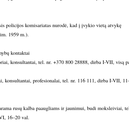
is policijos komisariatas nurodė, kad į įvykio vietą atvykę
gim. 1959 m.).
nybų kontaktai
riai, konsultantai, tel. nr. +370 800 28888, dirba I-VII, visą p
i, konsultantai, profesionalai, tel. nr. 116 111, dirba I-VII, 1
rama rusų kalba paaugliams ir jaunimui, budi moksleiviai, tel
VI, 16–20 val.