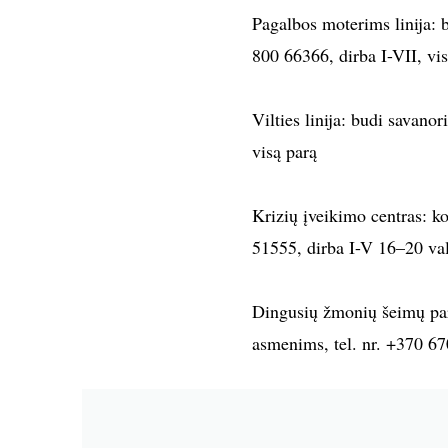
Pagalbos moterims linija: b
800 66366, dirba I-VII, vi
Vilties linija: budi savanori
visą parą
Krizių įveikimo centras: ko
51555, dirba I-V 16–20 va
Dingusių žmonių šeimų par
asmenims, tel. nr. +370 67