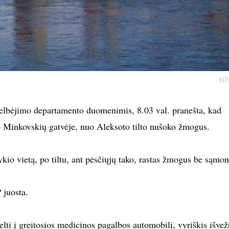
ELT
gelbėjimo departamento duomenimis, 8.03 val. pranešta, kad
Minkovskių gatvėje, nuo Aleksoto tilto nušoko žmogus.
kio vietą, po tiltu, ant pėsčiųjų tako, rastas žmogus be sąmon
P juosta.
lti į greitosios medicinos pagalbos automobilį, vyriškis išvežt