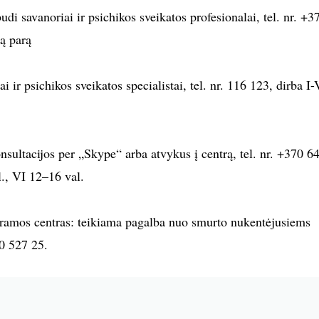
udi savanoriai ir psichikos sveikatos profesionalai, tel. nr. +3
są parą
ai ir psichikos sveikatos specialistai, tel. nr. 116 123, dirba I-
nsultacijos per „Skype“ arba atvykus į centrą, tel. nr. +370 6
l., VI 12–16 val.
amos centras: teikiama pagalba nuo smurto nukentėjusiems
0 527 25.