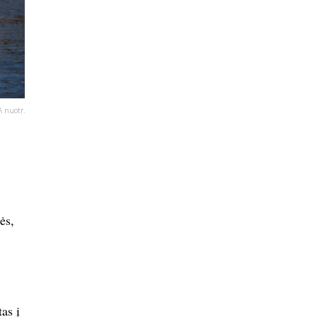
A nuotr.
ės,
as į