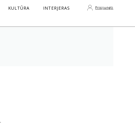
KULTŪRA
INTERJERAS
Prisijungti
S
.