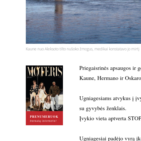
Kaune nuo Aleksoto tilto nušoko žmogus, medikai konstatavo jo mirtį
Priegaisrinės apsaugos ir 
Kaune, Hermano ir Oskaro 
Ugniagesiams atvykus į įvy
su gyvybės ženklais.
PRENUMERUOK
Įvykio vieta aptverta STO
žurnalą internetu!
Ugniagesiai padėjo vyrą įke