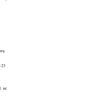
arą
1–23
. nr.