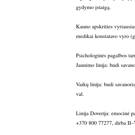
gydymo įstaigą.
Kauno apskrities vyriausias
medikai konstatavo vyro (
Psichologinės pagalbos tar
Jaunimo linija: budi savano
Vaikų linija: budi savanoria
val.
Linija Doverija: emocinė pa
+370 800 77277, dirba II–