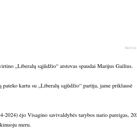
Dainius 
tvirtino „Liberalų sąjūdžio“ atstovas spaudai Marijus Gailius.
 pateko kartu su „Liberalų sąjūdžio“ partija, jame priklausė
4-2024) ėjo Visagino savivaldybės tarybos nario pareigas, 20
aikinuoju meru.