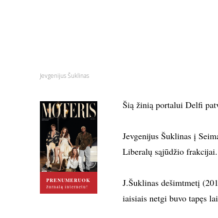
Jevgenijus Šuklinas
Šią žinią portalui Delfi pa
Jevgenijus Šuklinas į Seimą
Liberalų sąjūdžio frakcijai.
PRENUMERUOK
J.Šuklinas dešimtmetį (201
žurnalą internetu!
iaisiais netgi buvo tapęs l