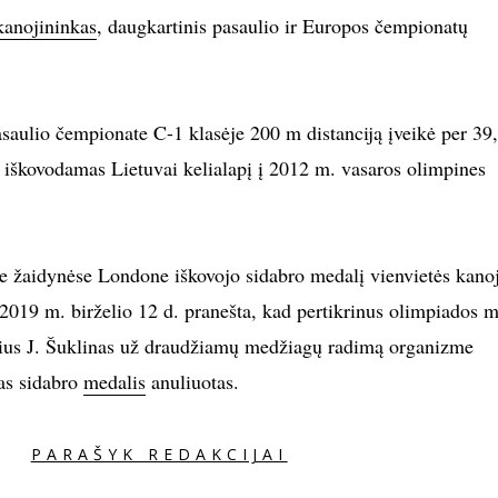
kanojininkas
, daugkartinis pasaulio ir Europos čempionatų
saulio čempionate C-1 klasėje 200 m distanciją įveikė per 39
, iškovodamas Lietuvai kelialapį į 2012 m. vasaros olimpines
e žaidynėse Londone iškovojo sidabro medalį vienvietės kano
2019 m. birželio 12 d. pranešta, kad pertikrinus olimpiados 
ius J. Šuklinas už draudžiamų medžiagų radimą organizme
tas sidabro
medalis
anuliuotas.
PARAŠYK REDAKCIJAI