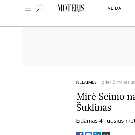
VEIDAI
NELAIMĖS
prieš 2 mėnesius
Mirė Seimo na
Šuklinas
Eidamas 41-uosius metu