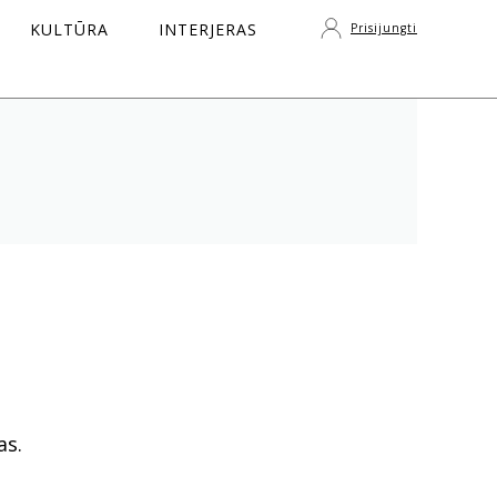
KULTŪRA
INTERJERAS
Prisijungti
S
as.