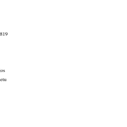
,819
jos
metu