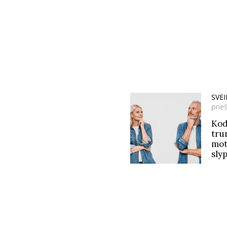
SVE
prie
Kod
tru
mot
slyp
gyv