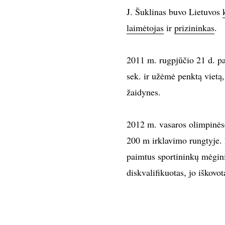
J. Šuklinas buvo Lietuvos
laimėtojas
ir
prizininkas
.
2011 m. rugpjūčio 21 d. pa
sek. ir užėmė penktą vietą
žaidynes.
2012 m. vasaros olimpinės
200 m irklavimo rungtyje. 
paimtus sportininkų mėgin
diskvalifikuotas, jo iškovo