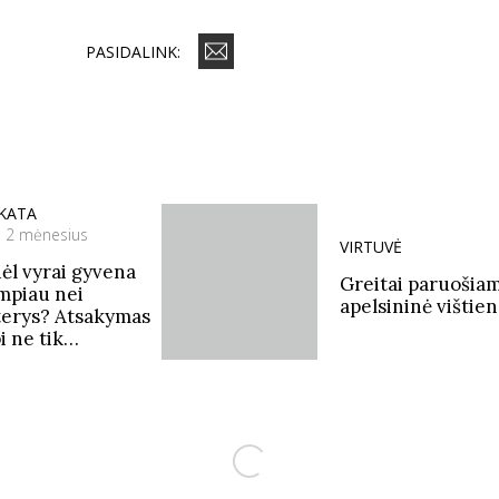
PASIDALINK:
IKATA
š 2 mėnesius
VIRTUVĖ
ėl vyrai gyvena
Greitai paruošia
mpiau nei
apelsininė vištie
erys? Atsakymas
i ne tik
enimo būde