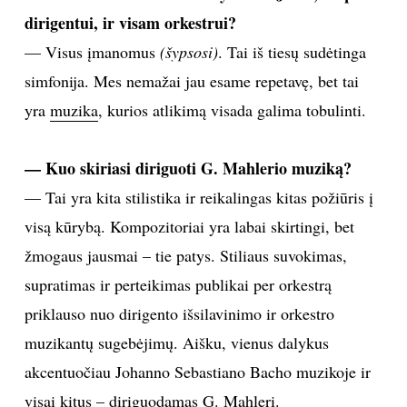
dirigentui, ir visam orkestrui?
— Visus įmanomus
(šypsosi)
. Tai iš tiesų sudėtinga
simfonija. Mes nemažai jau esame repetavę, bet tai
yra
muzika
, kurios atlikimą visada galima tobulinti.
— Kuo skiriasi diriguoti G. Mahlerio muziką?
— Tai yra kita stilistika ir reikalingas kitas požiūris į
visą kūrybą. Kompozitoriai yra labai skirtingi, bet
žmogaus jausmai – tie patys. Stiliaus suvokimas,
supratimas ir perteikimas publikai per orkestrą
priklauso nuo dirigento išsilavinimo ir orkestro
muzikantų sugebėjimų. Aišku, vienus dalykus
akcentuočiau Johanno Sebastiano Bacho muzikoje ir
visai kitus – diriguodamas G. Mahlerį.