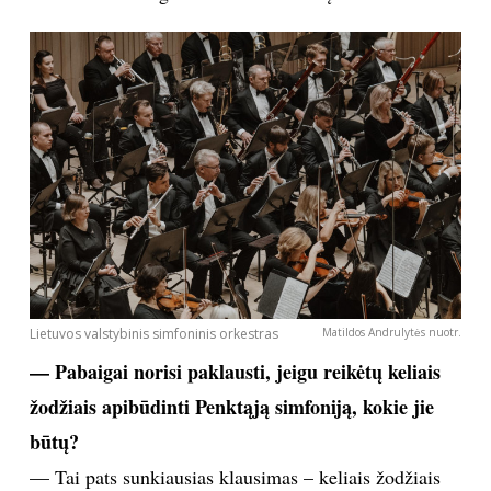
Lietuvos valstybinis simfoninis orkestras
Matildos Andrulytės nuotr.
— Pabaigai norisi paklausti, jeigu reikėtų keliais
žodžiais apibūdinti Penktąją simfoniją, kokie jie
būtų?
— Tai pats sunkiausias klausimas – keliais žodžiais