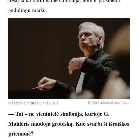
gedulingu maršu.
Maestro Gintaras Rinkevičius
Simono Lukoševičiaus nuotr.
— Tai – ne vienintelė simfonija, kurioje G.
Mahleris naudoja groteską. Kuo svarbi ši išraiškos
priemonė?