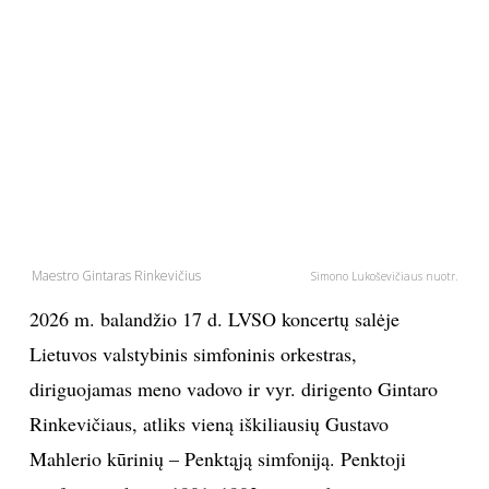
PSICHOLOGIJA
HOROSKOPAI
ASTROLOGIJA
POLITIKA
Maestro Gintaras Rinkevičius
Simono Lukoševičiaus nuotr.
KULTŪRA
2026 m. balandžio 17 d. LVSO koncertų salėje
LAISVALAIKIS
Lietuvos valstybinis simfoninis orkestras,
diriguojamas meno vadovo ir vyr. dirigento Gintaro
KINAS
Rinkevičiaus, atliks vieną iškiliausių Gustavo
Mahlerio kūrinių – Penktąją simfoniją. Penktoji
MUZIKA