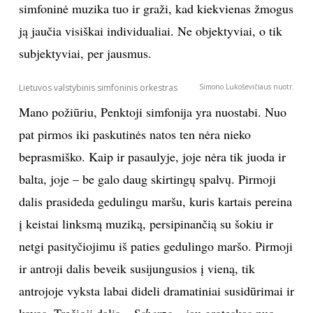
simfoninė muzika tuo ir graži, kad kiekvienas žmogus
ją jaučia visiškai individualiai. Ne objektyviai, o tik
Sekite mus:
subjektyviai, per jausmus.
Lietuvos valstybinis simfoninis orkestras
Simono Lukoševičiaus nuotr.
PRENUMERUOK
Mano požiūriu, Penktoji simfonija yra nuostabi. Nuo
pat pirmos iki paskutinės natos ten nėra nieko
beprasmiško. Kaip ir pasaulyje, joje nėra tik juoda ir
NAUJIENLAIŠKĮ
balta, joje – be galo daug skirtingų spalvų. Pirmoji
dalis prasideda gedulingu maršu, kuris kartais pereina
į keistai linksmą muziką, persipinančią su šokiu ir
Prenumeruodami portalą,
netgi pasityčiojimu iš paties gedulingo maršo. Pirmoji
Jūs sutinkate su
taisyklėmis
ir antroji dalis beveik susijungusios į vieną, tik
antrojoje vyksta labai dideli dramatiniai susidūrimai ir
kovos. Trečioji dalis –
Scherzo
– jau groteskas nuo