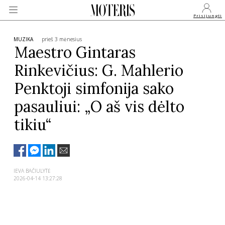
Prisijungti
MUZIKA
prieš 3 mėnesius
Maestro Gintaras
Rinkevičius: G. Mahlerio
VEIDAI
Penktoji simfonija sako
MONARCHIJA
pasauliui: „O aš vis dėlto
tikiu“
MADA
GROŽIS
IEVA BAČIULYTĖ
2026-04-14 13:27:28
SVEIKATA
APIE MANE