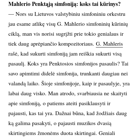
Mahlerio Penktąją simfoniją: koks tai kūrinys?
INTERJERAS
— Nors su Lietuvos valstybiniu simfoniniu orkestru
jau esame atlikę visų G. Mahlerio simfoninių kūrinių
NAMAI
ciklą, man vis norisi sugrįžti prie tokio genialaus ir
tiek daug aprėpiančio kompozitoriaus.
G. Mahleris
VIRTUVĖ
rašė, kad sukurti simfoniją jam reiškia sukurti visą
pasaulį. Koks yra Penktosios simfonijos pasaulis? Tai
RECEPTAI
savo apimtimi didelė simfonija, trunkanti daugiau nei
VAIKAI
valandą laiko. Šioje simfonijoje, kaip ir pasaulyje, yra
labai daug visko. Man atrodo, svarbiausia ne skaityti
NELAIMĖS
apie simfoniją, o patiems ateiti pasiklausyti ir
pajausti, kas tai yra. Dažnai būna, kad žodžiais daug
KONTAKTAI
ką galima pasakyti, o pajausti muzikos dvasią
skirtingiems žmonėms duota skirtingai. Geniali
PRIVATUMO POLITIKA