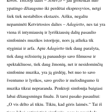
ypatingo džiaugsmo iki perdėtai ekspresyvios, netgi
šiek tiek nestabilios ekstazės. Aišku, negaliu
nepaminėti Ketvirtosios dalies –
Adagietto
,
nes tai yra
viena iš intymiausių ir lyriškiausių dalių pasaulio
simfoninės muzikos istorijoje, nors ją atlieka tik
styginiai ir arfa. Apie
Adagietto
tiek daug parašyta,
tiek daug režisierių ją panaudojo savo filmuose ir
spektakliuose, tiek daug žmonių, net ir nesidominčių
simfonine muzika, yra ją girdėję, bet nuo to savo
šventumo ir lyrikos, savo grožio ir melodingumo ši
muzika tikrai nepraranda. Penktoji simfonija baigiasi
labai džiaugsmingu finalu. Ji tarsi pasako pasauliui:
„O vis dėlto aš tikiu. Tikiu, kad gėris laimės.“ Tai iš
tiesų labai optimistinė simfonija, nors ir prasideda