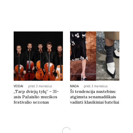
VEIDAI
prieš 3 mėnesius
MADA
prieš 3 mėnesius
„Tarp dviejų tylų“ – 31-
Ši tendencija nustebins:
asis Pažaislio muzikos
atgimsta senamadiškais
festivalio sezonas
vadinti klasikiniai bateliai