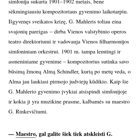
simfonija sukurta 1901–1902 metais, bene
sėkmingiausiu kompozitoriaus gyvenimo laikotarpiu.
TEATRAS
Išgyvenęs sveikatos krizę, G. Mahleris toliau eina
SPORTAS
svajonių pareigas – dirba Vienos valstybinio operos
teatro direktoriumi ir vadovauja Vienos filharmonijos
FOTOGRAFIJA
simfoniniam orkestrui. 1901 m. tampa lemtingi ir
asmeniniame gyvenime – kompozitorius sutinka savo
MENAS
būsimą žmoną Almą Schindler, kurią po metų veda, o
Alma jau laukiasi pirmojo judviejų kūdikio. Kaip šie
ORAI
G. Mahlerio gyvenimo įvykiai atsispindi simfonijoje
ĮDOMYBĖS
ir kokia ji yra muzikine prasme, kalbamės su maestro
G. Rinkevičiumi.
ISTORIJA
—
Maestro
, gal galite šiek tiek atskleisti G.
KNYGOS