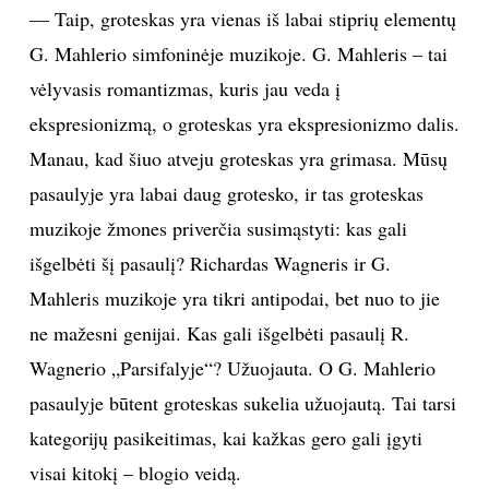
— Taip, groteskas yra vienas iš labai stiprių elementų
G. Mahlerio simfoninėje muzikoje. G. Mahleris – tai
vėlyvasis romantizmas, kuris jau veda į
ekspresionizmą, o groteskas yra ekspresionizmo dalis.
Manau, kad šiuo atveju groteskas yra grimasa. Mūsų
pasaulyje yra labai daug grotesko, ir tas groteskas
muzikoje žmones priverčia susimąstyti: kas gali
išgelbėti šį pasaulį? Richardas Wagneris ir G.
Mahleris muzikoje yra tikri antipodai, bet nuo to jie
ne mažesni genijai. Kas gali išgelbėti pasaulį R.
Wagnerio „Parsifalyje“? Užuojauta. O G. Mahlerio
pasaulyje būtent groteskas sukelia užuojautą. Tai tarsi
kategorijų pasikeitimas, kai kažkas gero gali įgyti
visai kitokį – blogio veidą.