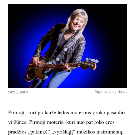
Sekite mus:
PRENUMERUOK
NAUJIENLAIŠKĮ
Suzi Quatro
Organizatorių archyvas
Prenumeruodami portalą,
Jūs sutinkate su
taisyklėmis
Pirmoji, kuri pralaužė ledus moterims į roko pasaulio
viršūnes. Pirmoji moteris, kuri nuo pat roko eros
pradžios „pakinkė“ „vyriškąjį“ muzikos instrumentą,