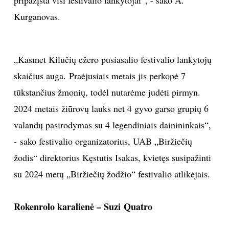
Kurganovas.
INTERJERAS
NAMAI
„Kasmet Kilučių ežero pusiasalio festivalio lankytojų
skaičius auga. Praėjusiais metais jis perkopė 7
VIRTUVĖ
tūkstančius žmonių, todėl nutarėme judėti pirmyn.
RECEPTAI
2024 metais žiūrovų lauks net 4 gyvo garso grupių 6
valandų pasirodymas su 4 legendiniais dainininkais“,
VAIKAI
- sako festivalio organizatorius, UAB „Biržiečių
žodis“ direktorius Kęstutis Isakas, kvietęs susipažinti
NELAIMĖS
su 2024 metų „Biržiečių žodžio“ festivalio atlikėjais.
KONTAKTAI
Rokenrolo karalienė – Suzi Quatro
PRIVATUMO POLITIKA