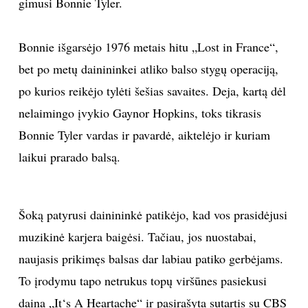
gimusi Bonnie Tyler.
Bonnie išgarsėjo 1976 metais hitu „Lost in France“,
bet po metų dainininkei atliko balso stygų operaciją,
po kurios reikėjo tylėti šešias savaites. Deja, kartą dėl
nelaimingo įvykio Gaynor Hopkins, toks tikrasis
Bonnie Tyler vardas ir pavardė, aiktelėjo ir kuriam
laikui prarado balsą.
Šoką patyrusi dainininkė patikėjo, kad vos prasidėjusi
muzikinė karjera baigėsi. Tačiau, jos nuostabai,
naujasis prikimęs balsas dar labiau patiko gerbėjams.
To įrodymu tapo netrukus topų viršūnes pasiekusi
daina „It‘s A Heartache“ ir pasirašyta sutartis su CBS