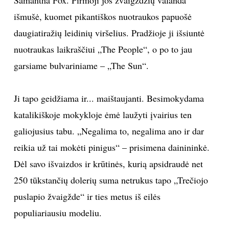
išmušė, kuomet pikantiškos nuotraukos papuošė
daugiatiražių leidinių viršelius. Pradžioje ji išsiuntė
nuotraukas laikraščiui „The People“, o po to jau
garsiame bulvariniame – „The Sun“.
Ji tapo geidžiama ir... maištaujanti. Besimokydama
katalikiškoje mokykloje ėmė laužyti įvairius ten
galiojusius tabu. „Negalima to, negalima ano ir dar
reikia už tai mokėti pinigus“ – prisimena dainininkė.
Dėl savo išvaizdos ir krūtinės, kurią apsidraudė net
250 tūkstančių dolerių suma netrukus tapo „Trečiojo
puslapio žvaigžde“ ir ties metus iš eilės
populiariausiu modeliu.