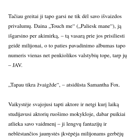
Tačiau greitai ji tapo garsi ne tik dėl savo išvaizdos
privalumų. Daina „Touch me“ („Paliesk mane“), ją
išgarsino per akimirką, – tą vasarą prie jos prisiliesti
geidė milijonai, o to paties pavadinimo albumas tapo
numeris vienas net penkiolikos valstybių tope, tarp jų
– JAV.
„Tapau tikra žvaigžde“, – atsidūsta Samantha Fox.
Vaikystėje svajojusi tapti aktore ir netgi kurį laiką
studijavusi aktorių ruošimo mokykloje, dabar puikiai
atlieka savo vaidmenį – ji lengvų fantazijų ir
neblėstančios jaunystės įkvėpėja milijonams gerbėjų