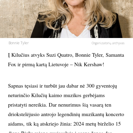
PSICHOLOGIJA
HOROSKOPAI
Bonnie Tyler
ASTROLOGIJA
Organizatorių archyvas
Į Kilučius atvyks Suzi Quatro, Bonnie Tyler, Samanta
POLITIKA
Fox ir pirmą kartą Lietuvoje – Nik Kershaw!
KULTŪRA
Sapnas tęsiasi ir turbūt jau dabar nė 300 gyventojų
LAISVALAIKIS
neturinčio Kilučių kaimo muzikos gerbėjams
pristatyti nereikia. Dar nenurimus šią vasarą ten
KINAS
driokstelėjusio antrojo legendinių muzikantų koncerto
aidams, tik ką atskriejo žinia: 2024 metų birželio 15
MUZIKA
dieną Biržų rajono pusiasalyje į sceną žengs dar