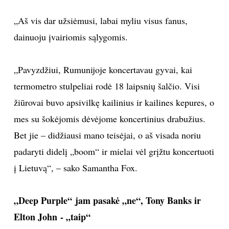
„Aš vis dar užsiėmusi, labai myliu visus fanus,
dainuoju įvairiomis sąlygomis.
„Pavyzdžiui, Rumunijoje koncertavau gyvai, kai
termometro stulpeliai rodė 18 laipsnių šalčio. Visi
žiūrovai buvo apsivilkę kailinius ir kailines kepures, o
mes su šokėjomis dėvėjome koncertinius drabužius.
Bet jie – didžiausi mano teisėjai, o aš visada noriu
padaryti didelį „boom“ ir mielai vėl grįžtu koncertuoti
į Lietuvą“, – sako Samantha Fox.
„Deep Purple“ jam pasakė „ne“, Tony Banks ir
Elton John - „taip“