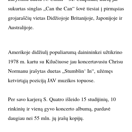
sukurtas singlas „Can the Can“ šovė tiesiai į pirmąsias
grojaraščių vietas Didžiojoje Britanijoje, Japonijoje ir
Australijoje.
Amerikoje didžiulį populiarumą dainininkei užtikrino
1978 m. kartu su Kilučiuose jau koncertavusiu Chrisu
Normanu įrašytas duetas „Stumblin‘ In“, užėmęs
ketvirtąją poziciją JAV muzikos topuose.
Per savo karjerą S. Quatro išleido 15 studijinių, 10
rinkinių ir vieną gyvo koncerto albumą, pardavė
daugiau nei 55 mln. jų įrašų kopijų.