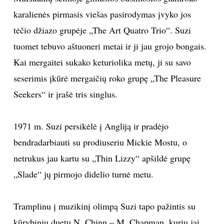
karalienės pirmasis viešas pasirodymas įvyko jos
tėčio džiazo grupėje „The Art Quatro Trio“. Suzi
tuomet tebuvo aštuoneri metai ir ji jau grojo bongais.
Kai mergaitei sukako keturiolika metų, ji su savo
seserimis įkūrė mergaičių roko grupę „The Pleasure
Seekers“ ir įrašė tris singlus.
1971 m. Suzi persikėlė į Angliją ir pradėjo
bendradarbiauti su prodiuseriu Mickie Mostu, o
netrukus jau kartu su „Thin Lizzy“ apšildė grupę
„Slade“ jų pirmojo didelio turnė metu.
Tramplinu į muzikinį olimpą Suzi tapo pažintis su
kūrybiniu duetu N. Chinn – M. Chapman, kurių jai