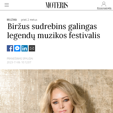
Prisijungti
MUZIKA
prieš 2 metus
Biržus sudrebins galingas
legendų muzikos festivalis
VEIDAI
MONARCHIJA
PRANEŠIMAS SPAUDAI
2023-11-06 10:12:07
MADA
GROŽIS
SVEIKATA
APIE MANE