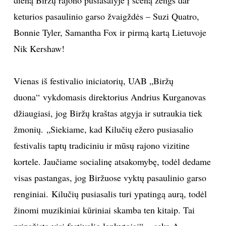
keturios pasaulinio garso žvaigždės – Suzi Quatro,
TEATRAS
Bonnie Tyler, Samantha Fox ir pirmą kartą Lietuvoje
SPORTAS
Nik Kershaw!
FOTOGRAFIJA
Vienas iš festivalio iniciatorių, UAB „Biržų
duona“ vykdomasis direktorius Andrius Kurganovas
MENAS
džiaugiasi, jog Biržų kraštas atgyja ir sutraukia tiek
žmonių. „Siekiame, kad Kilučių ežero pusiasalio
ORAI
festivalis taptų tradiciniu ir mūsų rajono vizitine
ĮDOMYBĖS
kortele. Jaučiame socialinę atsakomybę, todėl dedame
visas pastangas, jog Biržuose vyktų pasaulinio garso
ISTORIJA
renginiai. Kilučių pusiasalis turi ypatingą aurą, todėl
žinomi muzikiniai kūriniai skamba ten kitaip. Tai
KNYGOS
pripažįsta visi festivalio lankytojai“, - sako A.