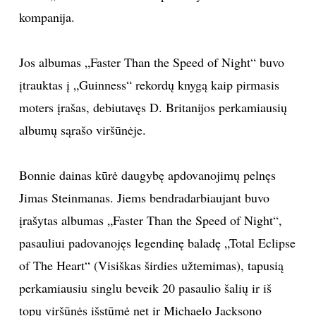
kompanija.
Jos albumas „Faster Than the Speed of Night“ buvo
įtrauktas į „Guinness“ rekordų knygą kaip pirmasis
moters įrašas, debiutavęs D. Britanijos perkamiausių
albumų sąrašo viršūnėje.
Bonnie dainas kūrė daugybę apdovanojimų pelnęs
Jimas Steinmanas. Jiems bendradarbiaujant buvo
įrašytas albumas „Faster Than the Speed of Night“,
pasauliui padovanojęs legendinę baladę „Total Eclipse
of The Heart“ (Visiškas širdies užtemimas), tapusią
perkamiausiu singlu beveik 20 pasaulio šalių ir iš
topų viršūnės išstūmė net ir Michaelo Jacksono