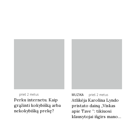
prieš 2 metus
MUZIKA
prieš 2 metus
Perku internetu. Kaip
Atlikėja Karolina Lyndo
grąžinti kokybišką arba
pristato dainą „Viskas
nekokybišką prekę?
apie Tave “: tikiuosi
klausytojai išgirs mano
širdies vibracijas