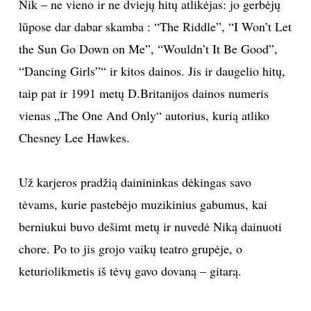
Nik – ne vieno ir ne dviejų hitų atlikėjas: jo gerbėjų
lūpose dar dabar skamba : “The Riddle”, “I Won’t Let
the Sun Go Down on Me”, “Wouldn’t It Be Good”,
“Dancing Girls”“ ir kitos dainos. Jis ir daugelio hitų,
taip pat ir 1991 metų D.Britanijos dainos numeris
vienas „The One And Only“ autorius, kurią atliko
Chesney Lee Hawkes.
Už karjeros pradžią dainininkas dėkingas savo
tėvams, kurie pastebėjo muzikinius gabumus, kai
berniukui buvo dešimt metų ir nuvedė Niką dainuoti
chore. Po to jis grojo vaikų teatro grupėje, o
keturiolikmetis iš tėvų gavo dovaną – gitarą.