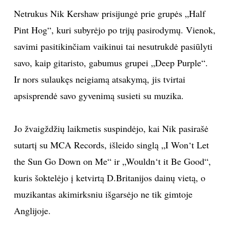
Netrukus Nik Kershaw prisijungė prie grupės „Half
Pint Hog“, kuri subyrėjo po trijų pasirodymų. Vienok,
savimi pasitikinčiam vaikinui tai nesutrukdė pasiūlyti
savo, kaip gitaristo, gabumus grupei „Deep Purple“.
Ir nors sulaukęs neigiamą atsakymą, jis tvirtai
apsisprendė savo gyvenimą susieti su muzika.
Jo žvaigždžių laikmetis suspindėjo, kai Nik pasirašė
sutartį su MCA Records, išleido singlą „I Won‘t Let
the Sun Go Down on Me“ ir „Wouldn‘t it Be Good“,
kuris šoktelėjo į ketvirtą D.Britanijos dainų vietą, o
muzikantas akimirksniu išgarsėjo ne tik gimtoje
Anglijoje.