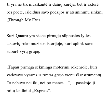
Ji yra ne tik muzikantė ir dainų kūrėja, bet ir aktorė
bei poetė, išleidusi savo poezijos ir atsiminimų rinkinį
„Through My Eyes“.
Suzi Quatro yra viena pirmųjų silpnosios lyties
atstovių roko muzikos istorijoje, kuri aplink save
subūrė vyrų grupę.
„Tapau pirmąja sėkminga moterimi rokenrole, kuri
vadovavo vyrams ir rimtai grojo vienu iš instrumentų.
To nebuvo nei iki, nei po manęs…“, – pasakojo ji
britų leidiniui „Express“.