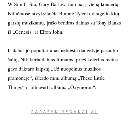
W Smith, Sia, Gary Barlow, taip pat į vieną koncertą
Kilučiuose atvyksiančia Bonnie Tyler ir daugeliu kitų
garsių muzikantų, įrašo bendras dainas su Tony Banks
iš „Genesis“ ir Elton John.
Ir dabar jo populiarumas neblėsta daugelyje pasaulio
šalių, Nik kuria dainas filmams, prieš kelerius metus
gavo daktaro laipsnį „Už nuopelnus muzikos
pramonėje“, išleido mini albumą „These Little
Things“ ir pilnavertį albumą „Oxymoron“.
PARAŠYK REDAKCIJAI