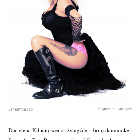
Samantha Fox
Organizatorių archyvas
Dar viena Kilučių scenos žvaigždė – britų dainininkė
Samantha Fox. Pirmoji jos žvaigždžių valanda