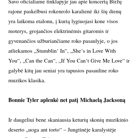
Savo oficialiame tinklapyje jau apie koncertą Biržų
rajone paskelbusi rokenrolo karalienė iki šių dienų
yra laikoma etalonu, į kurią lygiuojasi kone visos
moterys, grojančios elektrinėmis gitaromis ir
gyvenančios užburiančiame roko pasaulyje, o jos
atliekamos „Stumblin‘ In“, „She‘s in Love With
You“, „Can the Can“, „If You Can‘t Give Me Love“ ir
galybė kitų jau seniai yra tapusios pasauline roko
muzikos klasika.
Bonnie Tyler aplenkė net patį Michaelą Jacksoną
Ir daugeliui bene skaniausia keturių skonių muzikinio
deserto „uoga ant torto“ – Jungtinėje karalystėje