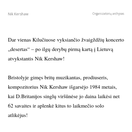
Nik Kershaw
Organizatorių archyvas
Dar vienas Kilučiuose vyksiančio žvaigždžių koncerto
„desertas“ – po ilgų derybų pirmą kartą į Lietuvą
atvykstantis Nik Kershaw!
Bristolyje gimęs britų muzikantas, prodiuseris,
kompozitorius Nik Kershaw išgarsėjo 1984 metais,
kai D.Britanijos singlų viršūnėse jo daina laikėsi net
62 savaites ir aplenkė kitus to laikmečio solo
atlikėjus!