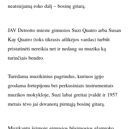
neatsiejamą roko dalį – bosinę gitarą.
JAV Detroito mieste gimusios Suzi Quatro arba Susan
Kay Quatro (toks tikrasis atlikėjos vardas) turbūt
pristatinėti nereikia net ir nedaug su muzika ką
turinčiais bendro.
Turėdama muzikinius pagrindus, kuriuos įgijo
grodama fortepijonu bei perkusiniais instrumentais
muzikos mokykloje, Suzi labai greitai įvaldė ir 1957
metais tėvo jai dovanotą pirmąją bosinę gitarą.
Muzikantų šeimoje gimusios būsimosios glamroko