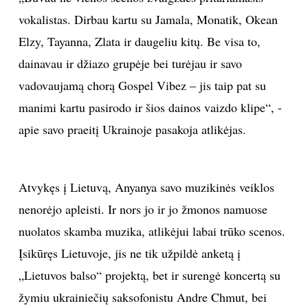
vokalistas. Dirbau kartu su Jamala, Monatik, Okean
Sekite mus:
Elzy, Tayanna, Zlata ir daugeliu kitų. Be visa to,
dainavau ir džiazo grupėje bei turėjau ir savo
vadovaujamą chorą Gospel Vibez – jis taip pat su
manimi kartu pasirodo ir šios dainos vaizdo klipe“, -
PRENUMERUOK
apie savo praeitį Ukrainoje pasakoja atlikėjas.
NAUJIENLAIŠKĮ
Atvykęs į Lietuvą, Anyanya savo muzikinės veiklos
nenorėjo apleisti. Ir nors jo ir jo žmonos namuose
nuolatos skamba muzika, atlikėjui labai trūko scenos.
Prenumeruodami portalą,
Jūs sutinkate su
taisyklėmis
Įsikūręs Lietuvoje, jis ne tik užpildė anketą į
„Lietuvos balso“ projektą, bet ir surengė koncertą su
žymiu ukrainiečių saksofonistu Andre Chmut, bei