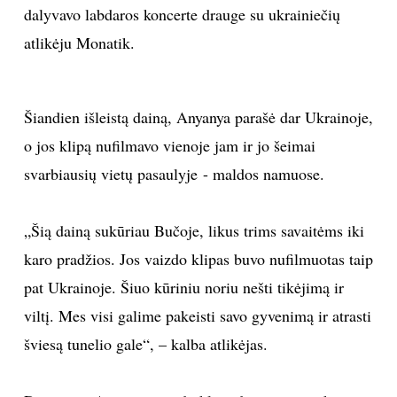
dalyvavo labdaros koncerte drauge su ukrainiečių
atlikėju Monatik.
Šiandien išleistą dainą, Anyanya parašė dar Ukrainoje,
o jos klipą nufilmavo vienoje jam ir jo šeimai
svarbiausių vietų pasaulyje - maldos namuose.
„Šią dainą sukūriau Bučoje, likus trims savaitėms iki
karo pradžios. Jos vaizdo klipas buvo nufilmuotas taip
pat Ukrainoje. Šiuo kūriniu noriu nešti tikėjimą ir
viltį. Mes visi galime pakeisti savo gyvenimą ir atrasti
šviesą tunelio gale“, – kalba atlikėjas.