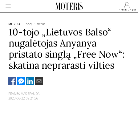
Prisijungti
MUZIKA
prieš 3 metus
10-tojo „Lietuvos Balso“
nugalėtojas Anyanya
VEIDAI
pristato singlą „Free Now“:
MONARCHIJA
skatina neprarasti vilties
MADA
PRANEŠIMAS SPAUDAI
GROŽIS
2023-06-22 09:21:56
SVEIKATA
APIE MANE