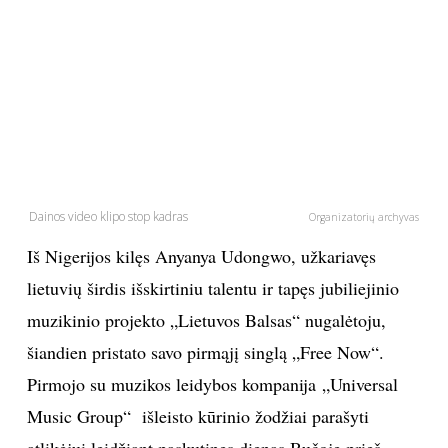
PSICHOLOGIJA
HOROSKOPAI
ASTROLOGIJA
POLITIKA
Dainos video klipo stop kadras
Organizatorių archyvas
Iš Nigerijos kilęs Anyanya Udongwo, užkariavęs
KULTŪRA
lietuvių širdis išskirtiniu talentu ir tapęs jubiliejinio
LAISVALAIKIS
muzikinio projekto „Lietuvos Balsas“ nugalėtoju,
šiandien pristato savo pirmąjį singlą „Free Now“.
KINAS
Pirmojo su muzikos leidybos kompanija „Universal
Music Group“ išleisto kūrinio žodžiai parašyti
MUZIKA
atlikėjui leidžiant paskutines dienas Bučoje prieš