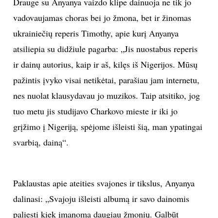
Drauge su Anyanya vaizdo klipe dainuoja ne tik jo
vadovaujamas choras bei jo žmona, bet ir žinomas
ukrainiečių reperis Timothy, apie kurį Anyanya
atsiliepia su didžiule pagarba: „Jis nuostabus reperis
ir dainų autorius, kaip ir aš, kilęs iš Nigerijos. Mūsų
pažintis įvyko visai netikėtai, parašiau jam internetu,
nes nuolat klausydavau jo muzikos. Taip atsitiko, jog
tuo metu jis studijavo Charkovo mieste ir iki jo
grįžimo į Nigeriją, spėjome išleisti šią, man ypatingai
svarbią, dainą“.
Paklaustas apie ateities svajones ir tikslus, Anyanya
dalinasi: „Svajoju išleisti albumą ir savo dainomis
paliesti kiek įmanoma daugiau žmonių. Galbūt