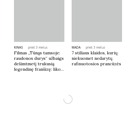
KINAS
prieš 3 metus
MADA
prieš 3 metus
Filmas „Tūnąs tamsoje:
7 stiliaus klaidos, kurių
raudonos durys“ užbaigs
niekuomet nedarytų
dešimtmetį trukusią
rafinuotosios prancūzės
legendinę franšizę: liko
žiūrovams padovanoti
nepamirštamą istoriją