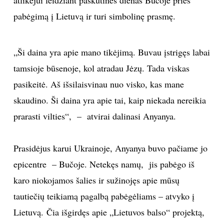
pabėgimą į Lietuvą ir turi simbolinę prasmę.
TEATRAS
SPORTAS
„Ši daina yra apie mano tikėjimą. Buvau įstrigęs labai
tamsioje būsenoje, kol atradau Jėzų. Tada viskas
FOTOGRAFIJA
pasikeitė. Aš išsilaisvinau nuo visko, kas mane
skaudino. Ši daina yra apie tai, kaip niekada nereikia
MENAS
prarasti vilties“, – atvirai dalinasi Anyanya.
ORAI
Prasidėjus karui Ukrainoje, Anyanya buvo pačiame jo
ĮDOMYBĖS
epicentre – Bučoje. Netekęs namų, jis pabėgo iš
karo niokojamos šalies ir sužinojęs apie mūsų
ISTORIJA
tautiečių teikiamą pagalbą pabėgėliams – atvyko į
Lietuvą. Čia išgirdęs apie „Lietuvos balso“ projektą,
KNYGOS