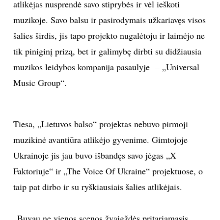
atlikėjas nusprendė savo stiprybės ir vėl ieškoti
INTERJERAS
muzikoje. Savo balsu ir pasirodymais užkariavęs visos
šalies širdis, jis tapo projekto nugalėtoju ir laimėjo ne
NAMAI
tik piniginį prizą, bet ir galimybę dirbti su didžiausia
muzikos leidybos kompanija pasaulyje – „Universal
VIRTUVĖ
Music Group“.
RECEPTAI
Tiesa, „Lietuvos balso“ projektas nebuvo pirmoji
VAIKAI
muzikinė avantiūra atlikėjo gyvenime. Gimtojoje
Ukrainoje jis jau buvo išbandęs savo jėgas „X
NELAIMĖS
Faktoriuje“ ir „The Voice Of Ukraine“ projektuose, o
KONTAKTAI
taip pat dirbo ir su ryškiausiais šalies atlikėjais.
PRIVATUMO POLITIKA
„Buvau ne vienos scenos žvaigždės pritariamasis