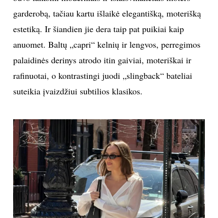
garderobą, tačiau kartu išlaikė elegantišką, moterišką
estetiką. Ir šiandien jie dera taip pat puikiai kaip
anuomet. Baltų „capri“ kelnių ir lengvos, perregimos
palaidinės derinys atrodo itin gaiviai, moteriškai ir
rafinuotai, o kontrastingi juodi „slingback“ bateliai
suteikia įvaizdžiui subtilios klasikos.