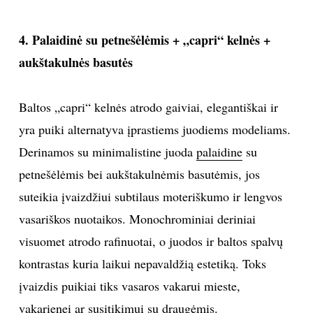
4. Palaidinė su petnešėlėmis + „capri“ kelnės +
aukštakulnės basutės
Baltos „capri“ kelnės atrodo gaiviai, elegantiškai ir
yra puiki alternatyva įprastiems juodiems modeliams.
Derinamos su minimalistine juoda
palaidine
su
petnešėlėmis bei aukštakulnėmis basutėmis, jos
suteikia įvaizdžiui subtilaus moteriškumo ir lengvos
vasariškos nuotaikos. Monochrominiai deriniai
visuomet atrodo rafinuotai, o juodos ir baltos spalvų
kontrastas kuria laikui nepavaldžią estetiką. Toks
įvaizdis puikiai tiks vasaros vakarui mieste,
vakarienei ar susitikimui su draugėmis.