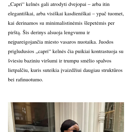
„Capri“ kelnės gali atrodyti dvejopai – arba itin
elegantiškai, arba visiškai kasdieniškai – ypač tuomet,
kai derinamos su minimalistinėmis šlepetėmis per
pirštą. Šis derinys alsuoja lengvumu ir
neįpareigojančia miesto vasaros nuotaika. Juodos
prigludusios „capri“ kelnės čia puikiai kontrastuoja su
šviesiu baziniu viršumi ir trumpu smėlio spalvos
lietpalčiu, kuris suteikia įvaizdžiui daugiau struktūros
bei rafinuotumo.