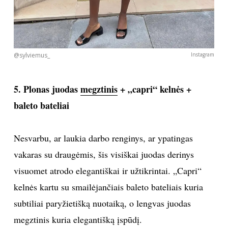
@sylviemus_
Instagram
5. Plonas juodas
megztinis
+ „capri“ kelnės +
baleto bateliai
Nesvarbu, ar laukia darbo renginys, ar ypatingas
vakaras su draugėmis, šis visiškai juodas derinys
visuomet atrodo elegantiškai ir užtikrintai. „Capri“
kelnės kartu su smailėjančiais baleto bateliais kuria
subtiliai paryžietišką nuotaiką, o lengvas juodas
megztinis kuria elegantišką įspūdį.