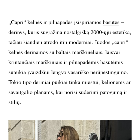
„Capri“ kelnės ir pilnapadės įsispiriamos
basutės
–
derinys, kuris sugrąžina nostalgišką 2000-ųjų estetiką,
tačiau šiandien atrodo itin moderniai. Juodos „capri“
kelnės derinamos su baltais marškinėliais, laisvai
krintančiais marškiniais ir pilnapadėmis basutėmis
suteikia įvaizdžiui lengvo vasariško nerūpestingumo.
Tokio tipo deriniai puikiai tinka miestui, kelionėms ar
savaitgalio planams, kai norisi suderinti patogumą ir
stilių.