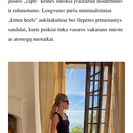
juodos „capri“ kelnės suteikia įvaizdžiui modernumo
ir rafinuotumo. Lengvumo įneša minimalistiniai
„kitten heels“ aukštakulniai bei šlepetes primenantys
sandalai, kurie puikiai tinka vasaros vakarams mieste
ar atostogų nuotaikai.