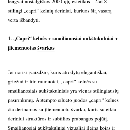
lengvai nostalgiškos 2000-ųjų estetikos – štai 8
stilingi „capri“
kelnių deriniai
, kuriuos šią vasarą
INTERJERAS
verta išbandyti.
NAMAI
1. „Capri“ kelnės + smailianosiai
aukštakulniai
+
VIRTUVĖ
įliemenuotas
švarkas
RECEPTAI
Jei norisi įvaizdžio, kuris atrodytų elegantiškai,
VAIKAI
griežtai ir itin rafinuotai, „capri“ kelnės su
smailianosiais aukštakulniais yra vienas stilingiausių
NELAIMĖS
pasirinkimų. Aptempto silueto juodos „capri“ kelnės
KONTAKTAI
čia derinamos su įliemenuotu švarku, kuris suteikia
deriniui struktūros ir subtilios prabangos pojūtį.
PRIVATUMO POLITIKA
Smailianosiai aukštakulniai vizualiai ilgina kojas ir