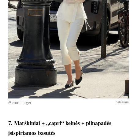
@emmaleger
Instagram
7. Marškiniai + „capri“ kelnės + pilnapadės
įsispiriamos basutės