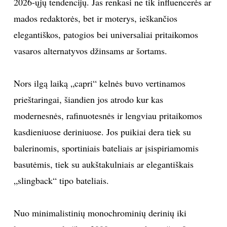
2026-ųjų tendencijų. Jas renkasi ne tik influencerės ar
mados redaktorės, bet ir moterys, ieškančios
TEATRAS
elegantiškos, patogios bei universaliai pritaikomos
SPORTAS
vasaros alternatyvos džinsams ar šortams.
FOTOGRAFIJA
Nors ilgą laiką „capri“ kelnės buvo vertinamos
prieštaringai, šiandien jos atrodo kur kas
MENAS
modernesnės, rafinuotesnės ir lengviau pritaikomos
kasdieniuose deriniuose. Jos puikiai dera tiek su
ORAI
balerinomis, sportiniais bateliais ar įsispiriamomis
ĮDOMYBĖS
basutėmis, tiek su aukštakulniais ar elegantiškais
„slingback“ tipo bateliais.
ISTORIJA
Nuo minimalistinių monochrominių derinių iki
KNYGOS