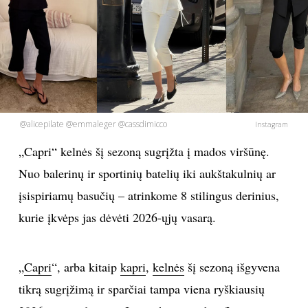
PSICHOLOGIJA
HOROSKOPAI
ASTROLOGIJA
@alicepilate @emmaleger @cassdimicco
Instagram
POLITIKA
„Capri“ kelnės šį sezoną sugrįžta į mados viršūnę.
Nuo balerinų ir sportinių batelių iki aukštakulnių ar
KULTŪRA
įsispiriamų basučių – atrinkome 8 stilingus derinius,
kurie įkvėps jas dėvėti 2026-ųjų vasarą.
LAISVALAIKIS
KINAS
„
Capri
“, arba kitaip
kapri
,
kelnės
šį sezoną išgyvena
tikrą sugrįžimą ir sparčiai tampa viena ryškiausių
MUZIKA