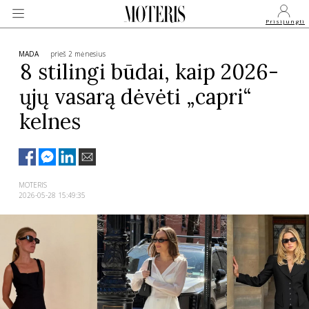
Prisijungti
MADA
prieš 2 mėnesius
8 stilingi būdai, kaip 2026-
ųjų vasarą dėvėti „capri“
VEIDAI
kelnes
MONARCHIJA
MADA
MOTERIS
2026-05-28 15:49:35
GROŽIS
SVEIKATA
APIE MANE