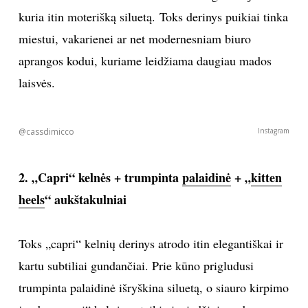
kuria itin moterišką siluetą. Toks derinys puikiai tinka
Sekite mus:
miestui, vakarienei ar net modernesniam biuro
aprangos kodui, kuriame leidžiama daugiau mados
laisvės.
PRENUMERUOK
@cassdimicco
Instagram
NAUJIENLAIŠKĮ
2. „Capri“ kelnės + trumpinta
palaidinė
+ „
kitten
heels
“ aukštakulniai
Prenumeruodami portalą,
Toks „capri“ kelnių derinys atrodo itin elegantiškai ir
Jūs sutinkate su
taisyklėmis
kartu subtiliai gundančiai. Prie kūno prigludusi
trumpinta palaidinė išryškina siluetą, o siauro kirpimo