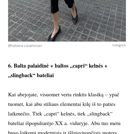
@tatiana.casanovas
Instagram
6. Balta palaidinė + baltos „capri“ kelnės +
„slingback“ bateliai
Kai abejojate, visuomet verta rinktis klasiką – ypač
tuomet, kai abu stiliaus elementai kilę iš to paties
laikmečio. Tiek „capri“ kelnės, tiek „slingback“
bateliai išpopuliarėjo XX a. viduryje. Abu tuo metu
buvo laikomi moderniais ir išlaisvinančiais moters