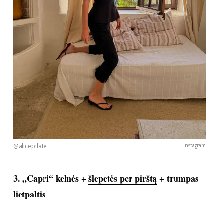
@alicepilate
Instagram
3. „Capri“ kelnės +
šlepetės per pirštą
+ trumpas
lietpaltis