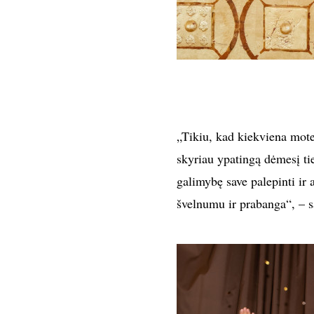
„Tikiu, kad kiekviena moter
skyriau ypatingą dėmesį ti
galimybę save palepinti ir 
švelnumu ir prabanga“, – sa