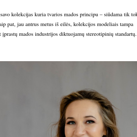
avo kolekcijas kuria tvarios mados principu – siūdama tik to
aip pat, jau antrus metus iš eilės, kolekcijos modeliais tampa
t įprastų mados industrijos diktuojamų stereotipinių standartų.