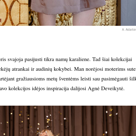
A. Astaitė
is svajoja pasijusti tikra namų karaliene. Tad šiai kolekcijai
ekėjų atrankai ir audinių kokybei. Man norėjosi moterims sute
artėjant gražiausioms metų šventėms leisti sau pasimėgauti šil
vo kolekcijos idėjos inspiracija dalijosi Agnė Deveikytė.