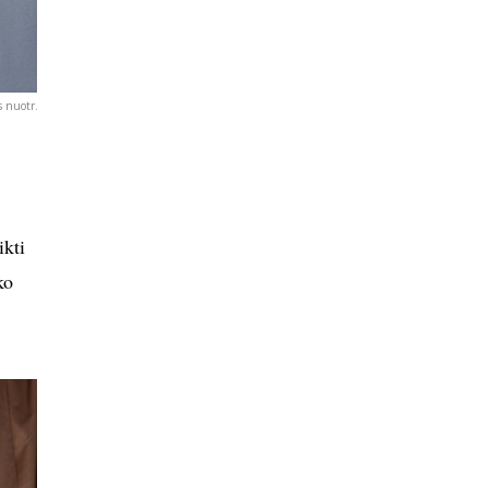
s nuotr.
ikti
ko