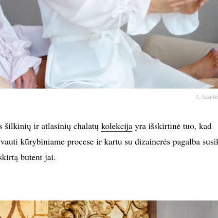
A. Astaitė
 šilkinių ir atlasinių chalatų
kolekcija
yra išskirtinė tuo, kad
vauti kūrybiniame procese ir kartu su dizainerės pagalba susi
kirtą būtent jai.