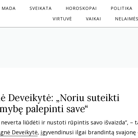
MADA
SVEIKATA
HOROSKOPAI
POLITIKA
VIRTUVĖ
VAIKAI
NELAIMĖ
ė Deveikytė: „Noriu suteikti
mybę palepinti save“
neverta liūdėti ir nustoti rūpintis savo išvaizda“, – t
gnė Deveikytė
, įgyvendinusi ilgai brandintą svajonę 