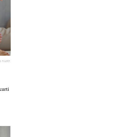
s nuotr.
kurti