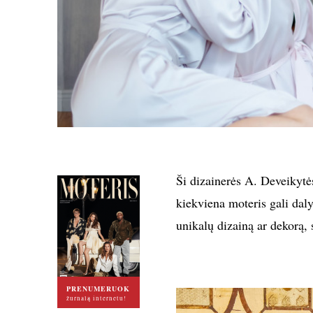
Ši dizainerės A. Deveikytės
kiekviena moteris gali daly
unikalų dizainą ar dekorą, s
PRENUMERUOK
žurnalą internetu!