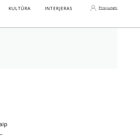
KULTŪRA
INTERJERAS
Prisijungti
S
aip
–