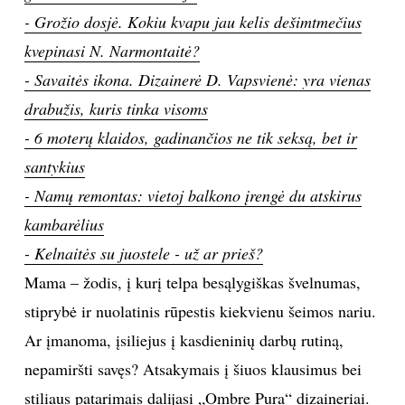
- Grožio dosjė. Kokiu kvapu jau kelis dešimtmečius
TEATRAS
kvepinasi N. Narmontaitė?
- Savaitės ikona. Dizainerė D. Vapsvienė: yra vienas
SPORTAS
drabužis, kuris tinka visoms
FOTOGRAFIJA
- 6 moterų klaidos, gadinančios ne tik seksą, bet ir
santykius
MENAS
- Namų remontas: vietoj balkono įrengė du atskirus
kambarėlius
ORAI
- Kelnaitės su juostele - už ar prieš?
Mama – žodis, į kurį telpa besąlygiškas švelnumas,
ĮDOMYBĖS
stiprybė ir nuolatinis rūpestis kiekvienu šeimos nariu.
ISTORIJA
Ar įmanoma, įsiliejus į kasdieninių darbų rutiną,
nepamiršti savęs? Atsakymais į šiuos klausimus bei
KNYGOS
stiliaus patarimais dalijasi „Ombre Pura“ dizaineriai.