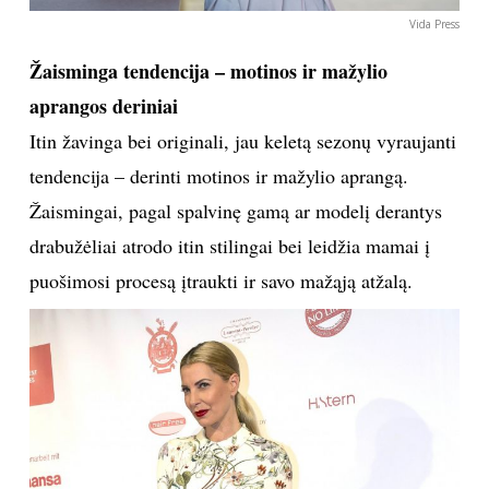
Vida Press
Žaisminga tendencija – motinos ir mažylio
aprangos deriniai
Itin žavinga bei originali, jau keletą sezonų vyraujanti
tendencija – derinti motinos ir mažylio aprangą.
Žaismingai, pagal spalvinę gamą ar modelį derantys
drabužėliai atrodo itin stilingai bei leidžia mamai į
puošimosi procesą įtraukti ir savo mažąją atžalą.