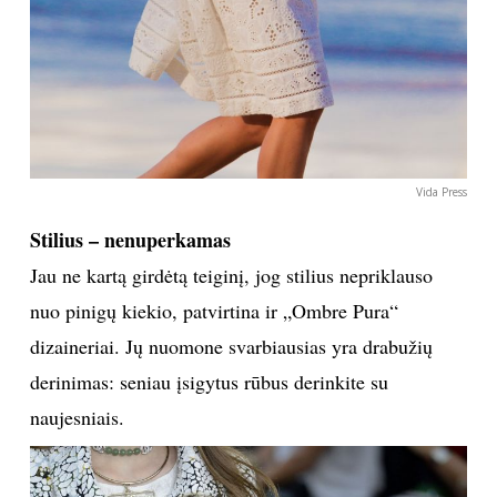
Sekite mus:
PRENUMERUOK
Vida Press
Stilius – nenuperkamas
NAUJIENLAIŠKĮ
Jau ne kartą girdėtą teiginį, jog stilius nepriklauso
nuo pinigų kiekio, patvirtina ir „Ombre Pura“
dizaineriai. Jų nuomone svarbiausias yra drabužių
Prenumeruodami portalą,
derinimas: seniau įsigytus rūbus derinkite su
Jūs sutinkate su
taisyklėmis
naujesniais.