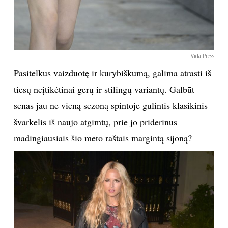
Vida Press
Pasitelkus vaizduotę ir kūrybiškumą, galima atrasti iš
tiesų neįtikėtinai gerų ir stilingų variantų. Galbūt
senas jau ne vieną sezoną spintoje gulintis klasikinis
švarkelis iš naujo atgimtų, prie jo priderinus
madingiausiais šio meto raštais margintą sijoną?