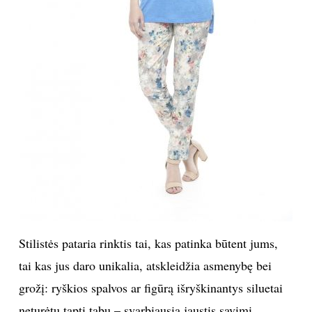
Stilistės pataria rinktis tai, kas patinka būtent jums,
tai kas jus daro unikalia, atskleidžia asmenybę bei
grožį: ryškios spalvos ar figūrą išryškinantys siluetai
neturėtų tapti tabu – svarbiausia jaustis savimi.