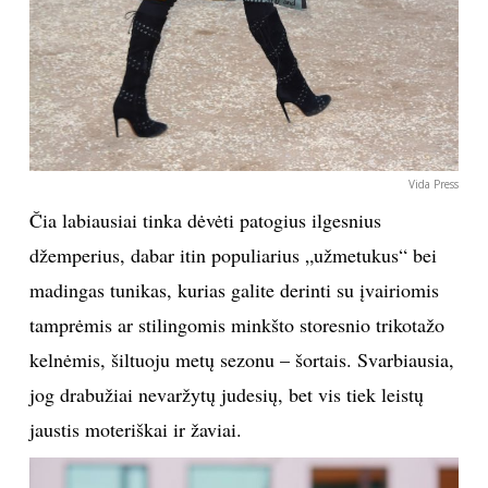
Vida Press
Čia labiausiai tinka dėvėti patogius ilgesnius
džemperius, dabar itin populiarius „užmetukus“ bei
madingas tunikas, kurias galite derinti su įvairiomis
tamprėmis ar stilingomis minkšto storesnio trikotažo
kelnėmis, šiltuoju metų sezonu – šortais. Svarbiausia,
jog drabužiai nevaržytų judesių, bet vis tiek leistų
jaustis moteriškai ir žaviai.