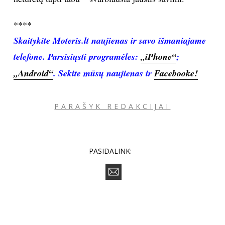
****
Skaitykite Moteris.lt naujienas ir savo išmaniajame
telefone. Parsisiųsti programėl
es:
„iPhone“
;
„Android“
.
Sekite mūsų naujienas ir
Facebooke!
PARAŠYK REDAKCIJAI
PASIDALINK: