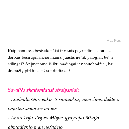
PSICHOLOGIJA
HOROSKOPAI
Vida Press
ASTROLOGIJA
Kaip namuose besisukančiai ir visais pagrindiniais buities
darbais besirūpinančiai
mamai
jaustis ne tik patogiai, bet ir
POLITIKA
stilingai
? Ar įmanoma išlikti madingai ir nenuobodžiai, kai
drabužių
pirkimas nėra prioritetas?
KULTŪRA
Savaitės skaitomiausi straipsniai:
LAISVALAIKIS
- Liudmila Gurčenko: 5 santuokos, nemylima duktė ir
KINAS
paniška senatvės baimė
- Anoreksija sirgusi Miglė: gydytojai 30-ojo
MUZIKA
gimtadienio man nežadėjo