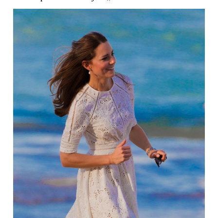
INTERJERAS
NAMAI
VIRTUVĖ
RECEPTAI
VAIKAI
NELAIMĖS
KONTAKTAI
PRIVATUMO POLITIKA