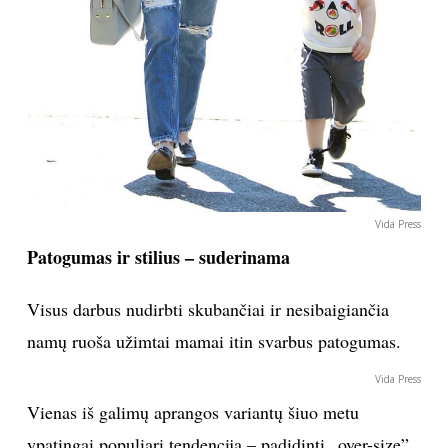
Vida Press
Patogumas ir stilius – suderinama
Visus darbus nudirbti skubančiai ir nesibaigiančia
namų ruoša užimtai mamai itin svarbus patogumas.
Vida Press
Vienas iš galimų aprangos variantų šiuo metu
ypatingai populiari tendencija – padidinti „over-size”