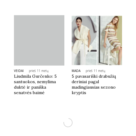
VEIDAI
prieš 11 metų
MADA
prieš 11 metų
Liudmila Gurčenko: 5
5 pavasariški drabužių
santuokos, nemylima
deriniai pagal
duktė ir paniška
madingiausias sezono
senatvės baimė
kryptis