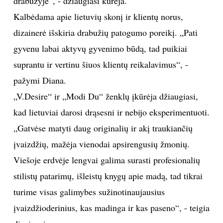
drabužyje“, - džiaugiasi kūrėja.
Kalbėdama apie lietuvių skonį ir klientų norus,
TEATRAS
dizainerė išskiria drabužių patogumo poreikį. „Pati
SPORTAS
gyvenu labai aktyvų gyvenimo būdą, tad puikiai
suprantu ir vertinu šiuos klientų reikalavimus“, -
FOTOGRAFIJA
pažymi Diana.
„V.Desire“ ir „Modi Du“ ženklų įkūrėja džiaugiasi,
MENAS
kad lietuviai darosi drąsesni ir nebijo eksperimentuoti.
„Gatvėse matyti daug originalių ir akį traukiančių
ORAI
įvaizdžių, mažėja vienodai apsirengusių žmonių.
ĮDOMYBĖS
Viešoje erdvėje lengvai galima surasti profesionalių
stilistų patarimų, išleistų knygų apie madą, tad tikrai
ISTORIJA
turime visas galimybes sužinotinaujausius
įvaizdžioderinius, kas madinga ir kas paseno“, - teigia
KNYGOS