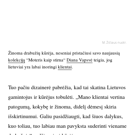
PSICHOLOGIJA
HOROSKOPAI
M. Žičiaus nuotr.
ASTROLOGIJA
Žinoma drabužių kūrėja, neseniai pristačiusi savo naujausią
kolekciją
“Moteris kaip stirna“
Diana Vapsvė
teigia, jog
POLITIKA
lietuviai yra labai inoringi
klientai
.
KULTŪRA
Tuo pačiu dizainerė pabrėžia, kad tai skatina Lietuvos
LAISVALAIKIS
gamintojus ir kūrėjus tobulėti. „Mano klientai vertina
patogumą, kokybę ir žinoma, didelį dėmesį skiria
KINAS
išskirtinumui. Galiu pasidžiaugti, kad šiuos dalykus,
kuo toliau, tuo labiau man pavyksta suderinti viename
MUZIKA