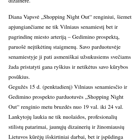
dizainerė.
INTERJERAS
Diana Vapsvė „Shopping Night Out“ renginiui, šiemet
apjungiančiame ne tik Vilniaus senamiestį bet ir
NAMAI
pagrindinę miesto arteriją – Gedimino prospektą,
VIRTUVĖ
paruošė neįtikėtinų staigmenų. Savo parduotuvėje
senamiestyje ji pati asmeniškai užsukusiems svečiams
RECEPTAI
žada pristatyti gana ryškius ir netikėtus savo kūrybos
posūkius.
VAIKAI
Gegužės 15 d. (penktadienį) Vilniaus senamiesčio ir
Gedimino prospekto parduotuvės „Shopping Night
NELAIMĖS
Out“ renginio metu bruzdės nuo 19 val. iki 24 val.
KONTAKTAI
Lankytojų laukia ne tik nuolaidos, profesionalių
stilistų patarimai, jaunųjų dizainerių ir žinomiausių
PRIVATUMO POLITIKA
Lietuvos kūrėjų išskirtiniai darbai, bet ir įspūdinga