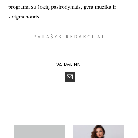
programa su šokių pasirodymais, gera muzika ir
staigmenomis.
Sekite mus:
PARAŠYK REDAKCIJAI
PRENUMERUOK
PASIDALINK:
NAUJIENLAIŠKĮ
Prenumeruodami portalą,
Jūs sutinkate su
taisyklėmis