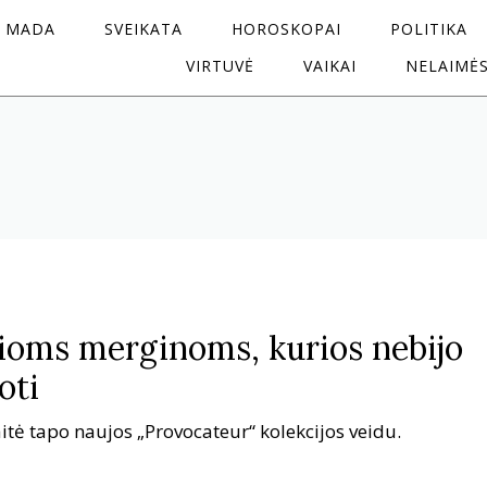
MADA
SVEIKATA
HOROSKOPAI
POLITIKA
VIRTUVĖ
VAIKAI
NELAIMĖ
sioms merginoms, kurios nebijo
oti
aitė tapo naujos „Provocateur“ kolekcijos veidu.