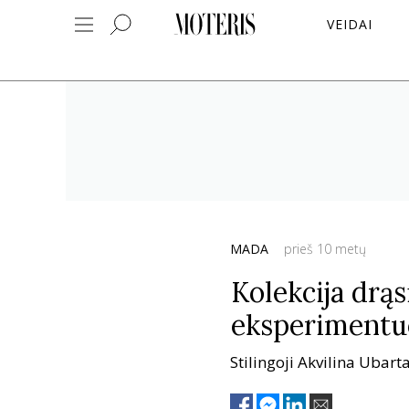
VEIDAI
MADA
prieš 10 metų
Kolekcija drą
eksperimentu
Stilingoji Akvilina Ubart