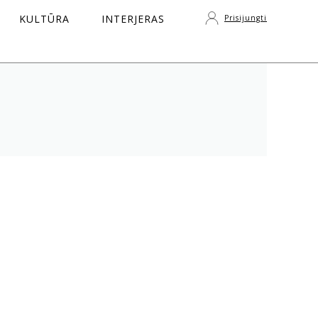
KULTŪRA
INTERJERAS
Prisijungti
S