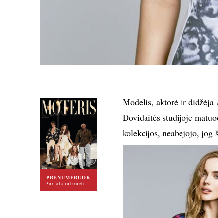
Modelis, aktorė ir didžėja
Dovidaitės studijoje matuo
kolekcijos, neabejojo, jog 
PRENUMERUOK
žurnalą internetu!