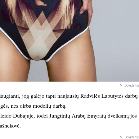
M. Dovidaitė
iaugianti, jog galėjo tapti naujausių Radvilės Labutytės darbų
gės, nes dirba modelių darbą.
aleido Dubajuje, todėl Jungtinių Arabų Emyratų dvelksmą jos
pašnekovė.
M. Dovidaitė