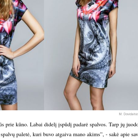
M. Dovidaitė
s prie kūno. Labai didelį įspūdį padarė spalvos. Tarp jų juod
 spalvų paletė, kuri buvo atgaiva mano akims”, - sakė apie sa