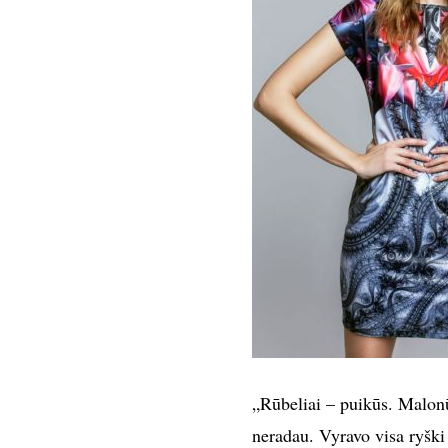
„Rūbeliai – puikūs. Malonū
neradau. Vyravo visa ryški