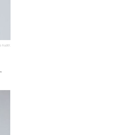
s nuotr.
“