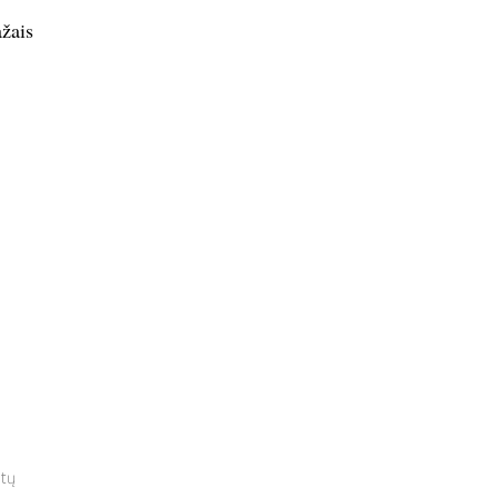
žais
etų