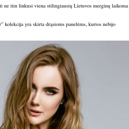
i ne itin linkusi viena stilingiausių Lietuvos merginų laikoma
ur” kolekcija yra skirta drąsioms panelėms, kurios nebijo