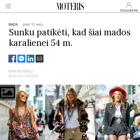
Prisijungti
MADA
prieš 10 metų
Sunku patikėti, kad šiai mados
karalienei 54 m.
VEIDAI
MONARCHIJA
WWW.MOTERIS.LT
2016-04-27 00:00:00
MADA
GROŽIS
SVEIKATA
APIE MANE