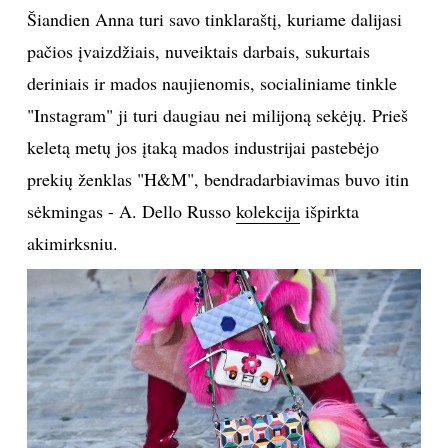
Šiandien Anna turi savo tinklaraštį, kuriame dalijasi
INTERJERAS
pačios įvaizdžiais, nuveiktais darbais, sukurtais
deriniais ir mados naujienomis, socialiniame tinkle
NAMAI
"Instagram" ji turi daugiau nei milijoną sekėjų. Prieš
keletą metų jos įtaką mados industrijai pastebėjo
VIRTUVĖ
prekių ženklas "H&M", bendradarbiavimas buvo itin
RECEPTAI
sėkmingas - A. Dello Russo
kolekcija
išpirkta
akimirksniu.
VAIKAI
NELAIMĖS
KONTAKTAI
PRIVATUMO POLITIKA