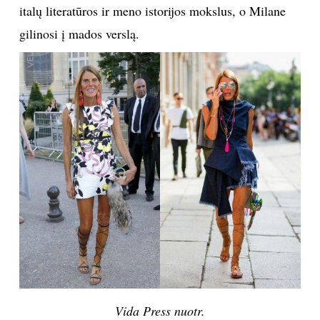
italų literatūros ir meno istorijos mokslus, o Milane
TEATRAS
gilinosi į mados verslą.
SPORTAS
FOTOGRAFIJA
MENAS
ORAI
ĮDOMYBĖS
ISTORIJA
KNYGOS
Vida Press nuotr.