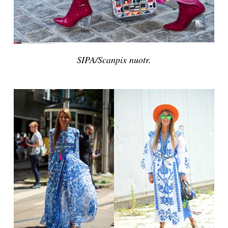
Sekite mus:
SIPA/Scanpix nuotr.
PRENUMERUOK
NAUJIENLAIŠKĮ
Prenumeruodami portalą,
Jūs sutinkate su
taisyklėmis