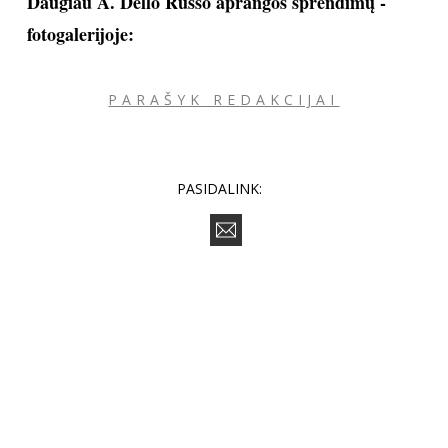
Mados fanatikė neretai lyginama su daugiau nei per
pusę jaunesnėmis merginomis, figūros jai galėtų
pavydėti ne viena. Tiesa, metai daro savo, nors A.
Dello Russo kūnas sportiškas, pastebėti laiko ženklus
nėra sunku. Vis dėlto mados aistruolė stengiasi kaip
įmanydama išsaugoti jaunystę, o vienas būdų -
jaunatviškas ir šiuolaikiškas stilius.