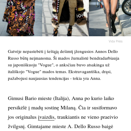
PSICHOLOGIJA
HOROSKOPAI
Vida Press
ASTROLOGIJA
Gatvėje nepastebėti į šeštąją dešimtį įžengusios Annos Dello
Russo būtų neįmanoma. Ši mados žurnalistė bendradarbiauja
POLITIKA
su japoniškuoju "Vogue", o anksčiau buvo atsakinga už
itališkojo "Vogue" mados temas. Ekstravagantiška, drąsi,
KULTŪRA
pažabojusi naujausias tendencijas - tokia yra Anna.
LAISVALAIKIS
Gimusi Bario mieste (Italija), Anna po kurio laiko
persikėlė į madų sostinę Milaną. Čia ir susiformavo
KINAS
jos originalus
įvaizdis
, traukiantis ne vieno praeivio
MUZIKA
žvilgsnį. Gimtajame mieste A. Dello Russo baigė