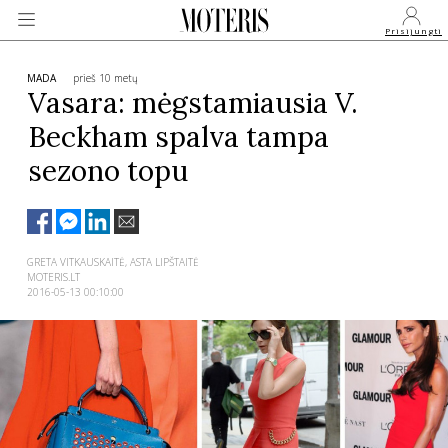
Prisijungti
MADA
prieš 10 metų
Vasara: mėgstamiausia V.
Beckham spalva tampa
VEIDAI
sezono topu
MONARCHIJA
MADA
GRETA VITKAUSKAITĖ, ASTA LIPŠTAITĖ
MOTERIS.LT
2016-05-13 00:10:00
GROŽIS
SVEIKATA
APIE MANE