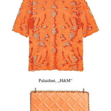
Palaidinė, „H&M“