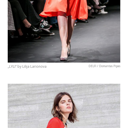
Sekite mus:
PRENUMERUOK
„LYLI“ by Lilija Larionova
DELFI / Domantas Pipas
NAUJIENLAIŠKĮ
Prenumeruodami portalą,
Jūs sutinkate su
taisyklėmis