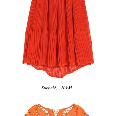
Suknelė, „H&M“