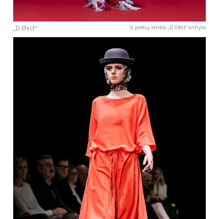
INTERJERAS
„D.Efect“
Iš prekių ženklo „D.Efect“ archyvo
NAMAI
VIRTUVĖ
RECEPTAI
VAIKAI
NELAIMĖS
KONTAKTAI
PRIVATUMO POLITIKA