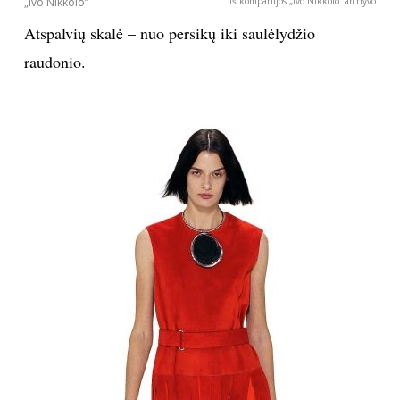
„Ivo Nikkolo“
Iš kompanijos „Ivo Nikkolo“ archyvo
Atspalvių skalė – nuo persikų iki saulėlydžio
raudonio.