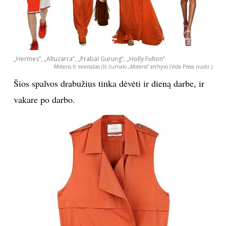
„Hermes“, „Altuzarra“, „Prabal Gurung“, „Holly Fulton“
Moteris.lt montažas (Iš žurnalo „Moteris“ archyvo (Vida Press nuotr.)
Šios spalvos drabužius tinka dėvėti ir dieną darbe, ir
vakare po darbo.