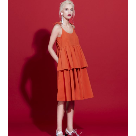
TEATRAS
SPORTAS
FOTOGRAFIJA
MENAS
ORAI
ĮDOMYBĖS
ISTORIJA
KNYGOS