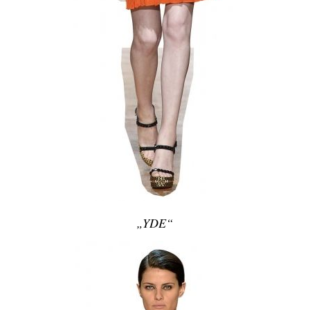
„YDE“