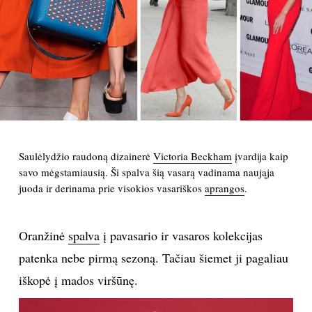
PSICHOLOGIJA
HOROSKOPAI
ASTROLOGIJA
POLITIKA
Saulėlydžio raudoną dizainerė
Victoria Beckham
įvardija kaip
savo mėgstamiausią. Ši spalva šią vasarą vadinama naująja
KULTŪRA
juoda ir derinama prie visokios vasariškos
aprangos
.
LAISVALAIKIS
Oranžinė
spalva
į pavasario ir vasaros kolekcijas
patenka nebe pirmą sezoną. Tačiau šiemet ji pagaliau
KINAS
iškopė į mados viršūnę.
MUZIKA