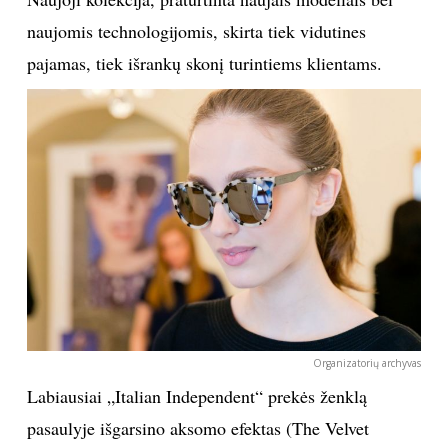
naujomis technologijomis, skirta tiek vidutines
INTERJERAS
pajamas, tiek išrankų skonį turintiems klientams.
NAMAI
VIRTUVĖ
RECEPTAI
VAIKAI
NELAIMĖS
Organizatorių archyvas
KONTAKTAI
Labiausiai „Italian Independent“ prekės ženklą
PRIVATUMO POLITIKA
pasaulyje išgarsino aksomo efektas (The Velvet