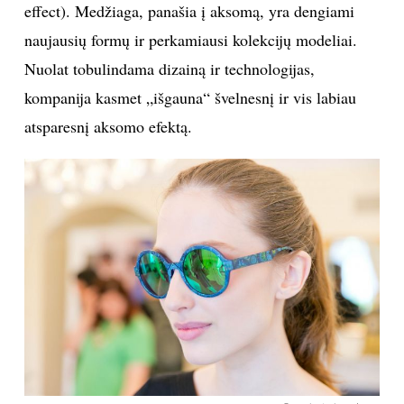
effect). Medžiaga, panašia į aksomą, yra dengiami
naujausių formų ir perkamiausi kolekcijų modeliai.
Sekite mus:
Nuolat tobulindama dizainą ir technologijas,
kompanija kasmet „išgauna“ švelnesnį ir vis labiau
atsparesnį aksomo efektą.
PRENUMERUOK
NAUJIENLAIŠKĮ
Prenumeruodami portalą,
Jūs sutinkate su
taisyklėmis