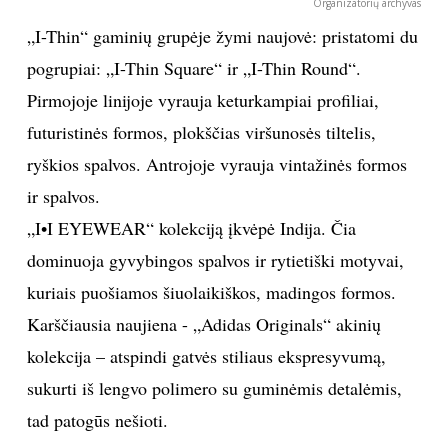
Organizatorių archyvas
„I-Thin“ gaminių grupėje žymi naujovė: pristatomi du
pogrupiai: „I-Thin Square“ ir „I-Thin Round“.
Pirmojoje linijoje vyrauja keturkampiai profiliai,
futuristinės formos, plokščias viršunosės tiltelis,
ryškios spalvos. Antrojoje vyrauja vintažinės formos
ir spalvos.
„I•I EYEWEAR“ kolekciją įkvėpė Indija. Čia
dominuoja gyvybingos spalvos ir rytietiški motyvai,
kuriais puošiamos šiuolaikiškos, madingos formos.
Karščiausia naujiena - „Adidas Originals“ akinių
kolekcija – atspindi gatvės stiliaus ekspresyvumą,
sukurti iš lengvo polimero su guminėmis detalėmis,
tad patogūs nešioti.