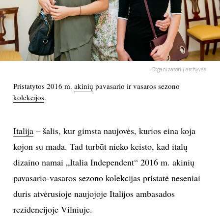
PSICHOLOGIJA
HOROSKOPAI
Organizatorių archyvas
ASTROLOGIJA
Pristatytos 2016 m.
akinių
pavasario ir vasaros sezono
kolekcijos
.
POLITIKA
KULTŪRA
Italija
– šalis, kur gimsta naujovės, kurios eina koja
kojon su mada. Tad turbūt nieko keisto, kad italų
LAISVALAIKIS
dizaino namai „Italia Independent“ 2016 m. akinių
pavasario-vasaros sezono kolekcijas pristatė neseniai
KINAS
duris atvėrusioje naujojoje Italijos ambasados
rezidencijoje Vilniuje.
MUZIKA