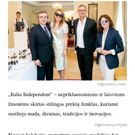
TEATRAS
SPORTAS
FOTOGRAFIJA
MENAS
ORAI
Organizatorių nuotr.
„Italia Independent“ – nepriklausomiems ir laisviems
ĮDOMYBĖS
žmonėms skirtas stilingas prekių ženklas, kuriame
ISTORIJA
susilieja mada, dizainas, tradicijos ir inovacijos.
Organizatorių archyvas
KNYGOS
Naujoji kolekcija, praturtinta naujais modeliais bei