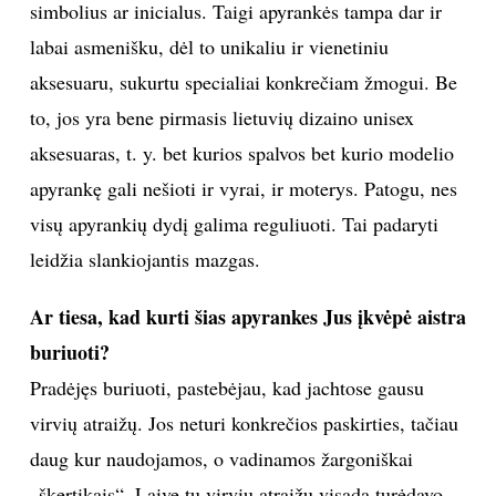
simbolius ar inicialus. Taigi apyrankės tampa dar ir
labai asmenišku, dėl to unikaliu ir vienetiniu
aksesuaru, sukurtu specialiai konkrečiam žmogui. Be
to, jos yra bene pirmasis lietuvių dizaino unisex
aksesuaras, t. y. bet kurios spalvos bet kurio modelio
apyrankę gali nešioti ir vyrai, ir moterys. Patogu, nes
visų apyrankių dydį galima reguliuoti. Tai padaryti
leidžia slankiojantis mazgas.
Ar tiesa, kad kurti šias apyrankes Jus įkvėpė aistra
buriuoti?
Pradėjęs buriuoti, pastebėjau, kad jachtose gausu
virvių atraižų. Jos neturi konkrečios paskirties, tačiau
daug kur naudojamos, o vadinamos žargoniškai
„škertikais“. Laive tų virvių atraižų visada turėdavo