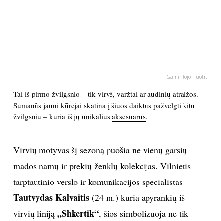
PSICHOLOGIJA
HOROSKOPAI
ASTROLOGIJA
Gamintojo nuotr.
Tai iš pirmo žvilgsnio – tik
virvė
, varžtai ar audinių atraižos.
POLITIKA
Sumanūs jauni kūrėjai skatina į šiuos daiktus pažvelgti kitu
žvilgsniu – kuria iš jų unikalius
aksesuarus
.
KULTŪRA
Virvių motyvas šį sezoną puošia ne vienų garsių
LAISVALAIKIS
mados namų ir prekių ženklų kolekcijas. Vilnietis
tarptautinio verslo ir komunikacijos specialistas
KINAS
Tautvydas Kalvaitis
(24 m.) kuria apyrankių iš
MUZIKA
„Shkertik“
virvių liniją
, šios simbolizuoja ne tik