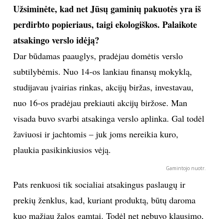
Užsiminėte, kad net Jūsų gaminių pakuotės yra iš
perdirbto popieriaus, taigi ekologiškos. Palaikote
atsakingo verslo idėją?
Dar būdamas paauglys, pradėjau domėtis verslo
subtilybėmis. Nuo 14-os lankiau finansų mokyklą,
studijavau įvairias rinkas, akcijų biržas, investavau,
nuo 16-os pradėjau prekiauti akcijų biržose. Man
visada buvo svarbi atsakinga verslo aplinka. Gal todėl
žaviuosi ir jachtomis – juk joms nereikia kuro,
plaukia pasikinkiusios vėją.
Gamintojo nuotr.
Pats renkuosi tik socialiai atsakingus paslaugų ir
prekių ženklus, kad, kuriant produktą, būtų daroma
kuo mažiau žalos gamtai. Todėl net nebuvo klausimo,