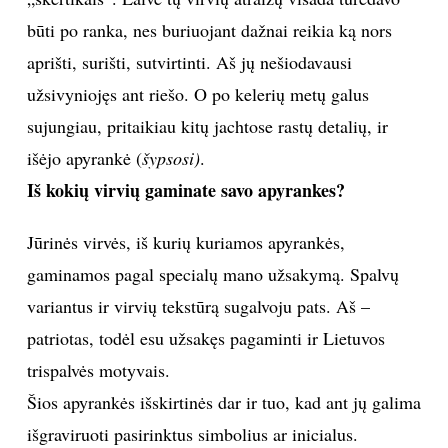
būti po ranka, nes buriuojant dažnai reikia ką nors
aprišti, surišti, sutvirtinti. Aš jų nešiodavausi
užsivyniojęs ant riešo. O po kelerių metų galus
sujungiau, pritaikiau kitų jachtose rastų detalių, ir
išėjo apyrankė (
šypsosi)
.
Iš kokių virvių gaminate savo apyrankes?
Jūrinės virvės, iš kurių kuriamos apyrankės,
gaminamos pagal specialų mano užsakymą. Spalvų
variantus ir virvių tekstūrą sugalvoju pats. Aš –
patriotas, todėl esu užsakęs pagaminti ir Lietuvos
trispalvės motyvais.
Šios apyrankės išskirtinės dar ir tuo, kad ant jų galima
išgraviruoti pasirinktus simbolius ar inicialus.