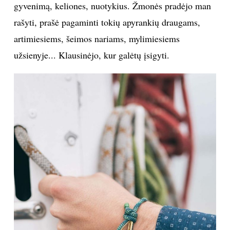
gyvenimą, keliones, nuotykius. Žmonės pradėjo man
rašyti, prašė pagaminti tokių apyrankių draugams,
Sekite mus:
artimiesiems, šeimos nariams, mylimiesiems
užsienyje... Klausinėjo, kur galėtų įsigyti.
PRENUMERUOK
NAUJIENLAIŠKĮ
Prenumeruodami portalą,
Jūs sutinkate su
taisyklėmis