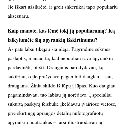
Jie iškart užsikrėtė, ir greit shkertikai tapo populiariu
INTERJERAS
aksesuaru.
NAMAI
Kaip manote, kas lėmė tokį jų populiarumą? Ką
laikytumėte šių apyrankių išskirtinumu?
VIRTUVĖ
Aš pats labai tikėjau šia idėja. Pagrindinė sėkmės
paslaptis, manau, ta, kad nepuoliau savo apyrankių
RECEPTAI
pardavinėti, piršti. Draugams parodydavau, ką
VAIKAI
sukūriau, o jie prašydavo pagaminti daugiau – sau,
draugams. Žinia sklido iš lūpų į lūpas. Kuo daugiau
NELAIMĖS
pagamindavau, tuo labiau jų norėdavo. Į specialiai
sukurtą paskyrą feisbuke įkeldavau įvairiose vietose,
KONTAKTAI
prie skirtingų aprangos detalių nufotografuotų
apyrankių nuotraukas – tarsi iliustruodavau jų
PRIVATUMO POLITIKA