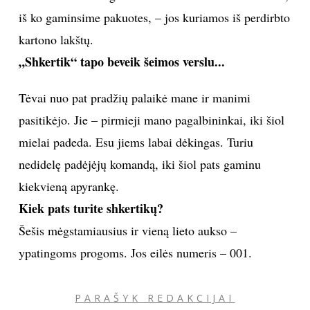
iš ko gaminsime pakuotes, – jos kuriamos iš perdirbto
kartono lakštų.
„Shkertik“ tapo beveik šeimos verslu...
Tėvai nuo pat pradžių palaikė mane ir manimi
pasitikėjo. Jie – pirmieji mano pagalbininkai, iki šiol
mielai padeda. Esu jiems labai dėkingas. Turiu
nedidelę padėjėjų komandą, iki šiol pats gaminu
kiekvieną apyrankę.
Kiek pats turite shkertikų?
Šešis mėgstamiausius ir vieną lieto aukso –
ypatingoms progoms. Jos eilės numeris – 001.
PARAŠYK REDAKCIJAI