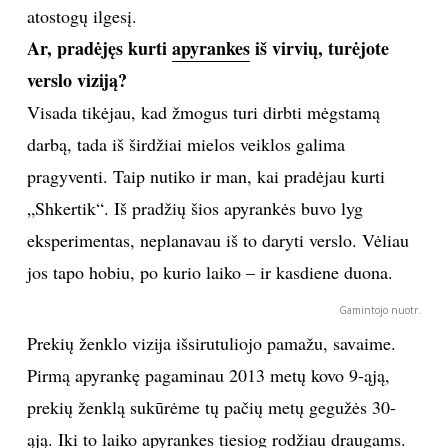
atostogų ilgesį.
TEATRAS
Ar, pradėjęs kurti
apyrankes
iš virvių, turėjote
verslo viziją?
SPORTAS
Visada tikėjau, kad žmogus turi dirbti mėgstamą
darbą, tada iš širdžiai mielos veiklos galima
FOTOGRAFIJA
pragyventi. Taip nutiko ir man, kai pradėjau kurti
MENAS
„Shkertik“. Iš pradžių šios apyrankės buvo lyg
eksperimentas, neplanavau iš to daryti verslo. Vėliau
ORAI
jos tapo hobiu, po kurio laiko – ir kasdiene duona.
Gamintojo nuotr.
ĮDOMYBĖS
Prekių ženklo vizija išsirutuliojo pamažu, savaime.
ISTORIJA
Pirmą apyrankę pagaminau 2013 metų kovo 9-ąją,
prekių ženklą sukūrėme tų pačių metų gegužės 30-
KNYGOS
ąją. Iki to laiko apyrankes tiesiog rodžiau draugams.