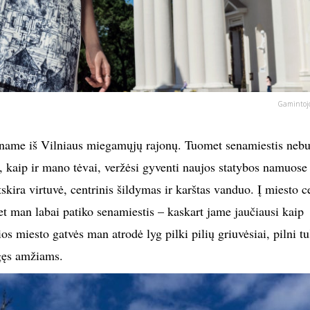
Gamintojo
name iš Vilniaus miegamųjų rajonų. Tuomet senamiestis neb
 kaip ir mano tėvai, veržėsi gyventi naujos statybos namuose
tskira virtuvė, centrinis šildymas ir karštas vanduo. Į miesto c
t man labai patiko senamiestis – kaskart jame jaučiausi kaip
os miesto gatvės man atrodė lyg pilki pilių griuvėsiai, pilni tu
ngęs amžiams.