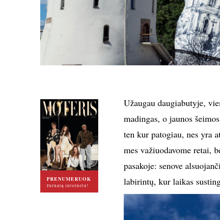
Užaugau daugiabutyje, vie
madingas, o jaunos šeimos,
ten kur patogiau, nes yra a
mes važiuodavome retai, be
pasakoje: senove alsuojanči
PRENUMERUOK
labirintų, kur laikas susti
žurnalą internetu!