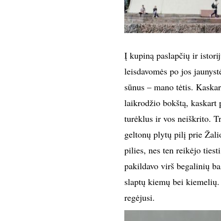
Į kupiną paslapčių ir isto
leisdavomės po jos jaunystė
sūnus – mano tėtis. Kaskart
laikrodžio bokštą, kaskart
turėklus ir vos neiškrito. T
geltonų plytų pilį prie Žal
pilies, nes ten reikėjo tie
pakildavo virš begalinių ba
slaptų kiemų bei kiemelių
regėjusi.