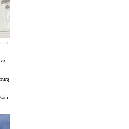
 nuotr.
uvo
 –
entrą
ščių