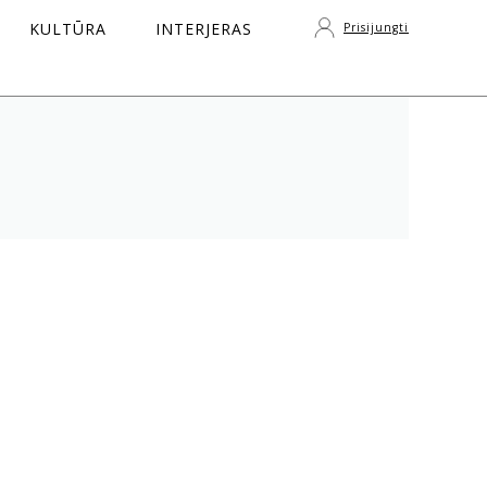
KULTŪRA
INTERJERAS
Prisijungti
S