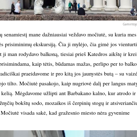
Gamintojo
rijų senamiestį mane dažniausiai veždavo močiutė, su kuria mes
s prisiminimų ekskursiją. Čia ji mylėjo, čia gimė jos vienturti
 ji man rodydavo balkoną, tiesiai prieš Katedros aikštę ir kre
 prisimindama, kaip tėtis, būdamas mažas, perlipo per to balk
radiciškai praeidavome ir pro kitą jos jaunystės butą – su vaizd
iojo tilto. Močiutė pasakojo, kaip nugriovė dalį per langus mat
sti kelią. Mėgdavome užlipti ant Barbakano kalno, kur atrodo ir 
žnyčių bokštų sodo, mozaikos iš čerpinių stogų ir atsiverianči
. Močiutė visada sakė, kad gražesnio miesto nėra gyvenime