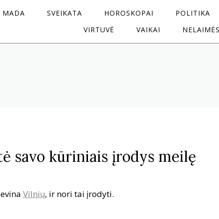
MADA
SVEIKATA
HOROSKOPAI
POLITIKA
VIRTUVĖ
VAIKAI
NELAIMĖ
tė savo kūriniais įrodys meilę
evina
Vilnių
, ir nori tai įrodyti.