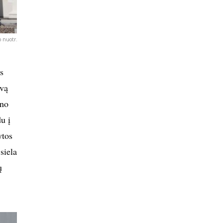
 nuotr.
s
ivą
ono
u į
ytos
siela
ų