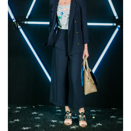
TEATRAS
SPORTAS
FOTOGRAFIJA
MENAS
ORAI
ĮDOMYBĖS
ISTORIJA
KNYGOS