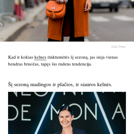
PSICHOLOGIJA
HOROSKOPAI
ASTROLOGIJA
Vida Press
Kad ir kokias
kelnes
rinktumėtės šį sezoną, jas sieja vienas
POLITIKA
bendras bruožas, tapęs šio rudens tendencija.
KULTŪRA
Šį sezoną madingos ir plačios, ir siauros kelnės.
LAISVALAIKIS
KINAS
MUZIKA