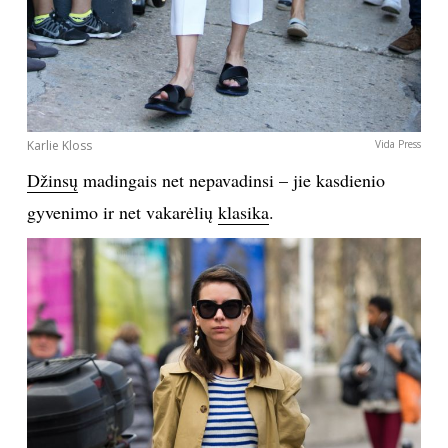
Karlie Kloss
Vida Press
Džinsų
madingais net nepavadinsi – jie kasdienio
gyvenimo ir net vakarėlių
klasika
.