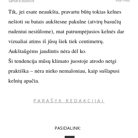
Sandra Bullock
Vida Press
Tik, jei esate neaukšta, pravartu būtų tokias kelnes
nešioti su batais aukštesne pakulne (atvirų basučių
rudeniui nesiūlome), mat patrumpėjusios kelnės dar
vizualiai atims iš jūsų šiek tiek centimetrų.
Aukštaūgėms jaudintis nėra dėl ko.
Ši tendencija mūsų klimato juostoje atrodo netgi
praktiška – nėra nieko nemaloniau, kaip sušlapusi
kelnių apačia.
PARAŠYK REDAKCIJAI
PASIDALINK: