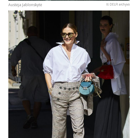
Austėja Jablonskytė
Iš DELFI archyvo
INTERJERAS
NAMAI
VIRTUVĖ
RECEPTAI
VAIKAI
NELAIMĖS
KONTAKTAI
PRIVATUMO POLITIKA