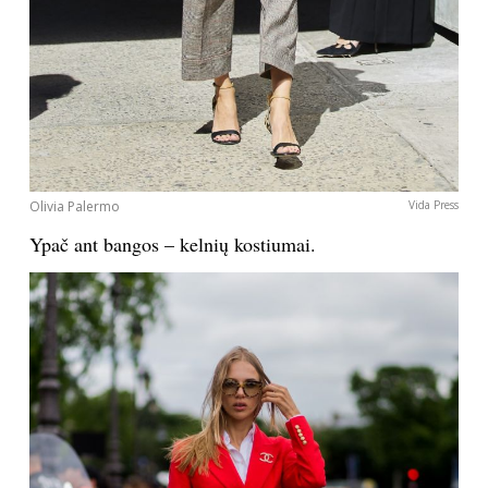
Sekite mus:
PRENUMERUOK
Olivia Palermo
Vida Press
Ypač ant bangos – kelnių kostiumai.
NAUJIENLAIŠKĮ
Prenumeruodami portalą,
Jūs sutinkate su
taisyklėmis