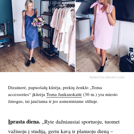
PSICHOLOGIJA
HOROSKOPAI
ASTROLOGIJA
POLITIKA
KULTŪRA
Asmeninio albumo nuotr.
Dizainerė, papuošalų kūrėja, prekių ženklo „Toma
LAISVALAIKIS
accessories“ įkūrėja
Toma Jankauskaitė
(30 m.) yra miesto
žmogus, tai jaučiama ir jos asmeniniame stiliuje.
KINAS
Įprasta diena.
„Ryte dažniausiai sportuoju, tuomet
MUZIKA
važiuoju į studiją, geriu kavą ir planuoju dieną –