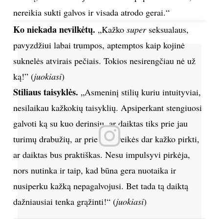
nereikia sukti galvos ir visada atrodo gerai.“
Ko niekada nevilkėtų.
„Kažko
super
seksualaus,
pavyzdžiui labai trumpos, aptemptos kaip kojinė
suknelės atvirais pečiais. Tokios nesirengčiau nė už
ką!” (
juokiasi
)
Stiliaus taisyklės.
„Asmeninį stilių kuriu intuityviai,
nesilaikau kažkokių taisyklių. Apsiperkant stengiuosi
galvoti ką su kuo derinsiu, ar daiktas tiks prie jau
turimų drabužių, ar prie jo nereikės dar kažko pirkti,
ar daiktas bus praktiškas. Nesu impulsyvi pirkėja,
nors nutinka ir taip, kad būna gera nuotaika ir
nusiperku kažką nepagalvojusi. Bet tada tą daiktą
dažniausiai tenka grąžinti!“ (
juokiasi
)