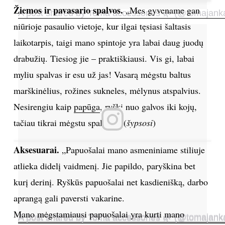
Žiemos ir pavasario spalvos.
„Mes gyvename gan
A post shared by Toma accessories 🌿 (@tomajank
niūrioje pasaulio vietoje, kur ilgai tęsiasi šaltasis
laikotarpis, taigi mano spintoje yra labai daug juodų
drabužių. Tiesiog jie – praktiškiausi. Vis gi, labai
myliu spalvas ir esu už jas! Vasarą mėgstu baltus
marškinėlius, rožines sukneles, mėlynus atspalvius.
Nesirengiu kaip
papūga
, ryški nuo galvos iki kojų,
tačiau tikrai mėgstu spalvas!“ (
šypsosi
)
Aksesuarai.
„Papuošalai mano asmeniniame stiliuje
atlieka didelį vaidmenį. Jie papildo, paryškina bet
kurį derinį. Ryškūs papuošalai net kasdienišką, darbo
aprangą gali paversti vakarine.
Mano mėgstamiausi papuošalai yra kurti mano
A post shared by Toma accessories 🌿 (@tomajank
A post shared by Toma accessories 🌿 (@tomajank