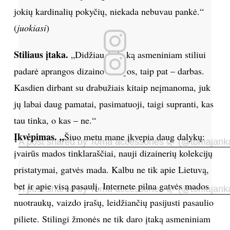
jokių kardinalių pokyčių, niekada nebuvau pankė.“
(
juokiasi
)
Sekite mus:
Stiliaus įtaka.
„Didžiausią įtaką asmeniniam stiliui
padarė aprangos dizaino studijos, taip pat – darbas.
PRENUMERUOK
Kasdien dirbant su drabužiais kitaip neįmanoma, juk
jų labai daug pamatai, pasimatuoji, taigi supranti, kas
tau tinka, o kas – ne.“
NAUJIENLAIŠKĮ
Įkvėpimas. „
Šiuo metu mane įkvepia daug dalykų:
A post shared by Toma accessories 🌿 (@tomajank
įvairūs mados tinklaraščiai, nauji dizainerių kolekcijų
pristatymai, gatvės mada. Kalbu ne tik apie Lietuvą,
Prenumeruodami portalą,
Jūs sutinkate su
bet ir apie visą pasaulį. Internete pilna gatvės mados
taisyklėmis
A post shared by Toma accessories 🌿 (@tomajank
nuotraukų, vaizdo įrašų, leidžiančių pasijusti pasaulio
piliete. Stilingi žmonės ne tik daro įtaką asmeniniam