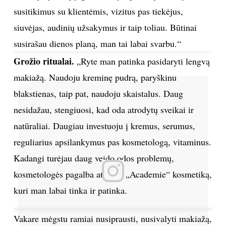
susitikimus su klientėmis, vizitus pas tiekėjus,
TEATRAS
siuvėjas, audinių užsakymus ir taip toliau. Būtinai
susirašau dienos planą, man tai labai svarbu.“
SPORTAS
Grožio ritualai.
„Ryte man patinka pasidaryti lengvą
FOTOGRAFIJA
makiažą. Naudoju kreminę pudrą, paryškinu
blakstienas, taip pat, naudoju skaistalus. Daug
MENAS
nesidažau, stengiuosi, kad oda atrodytų sveikai ir
natūraliai. Daugiau investuoju į kremus, serumus,
ORAI
reguliarius apsilankymus pas kosmetologą, vitaminus.
Kadangi turėjau daug veido odos problemų,
ĮDOMYBĖS
kosmetologės pagalba atradau „Academie“ kosmetiką,
ISTORIJA
kuri man labai tinka ir patinka.
KNYGOS
Vakare mėgstu ramiai nusiprausti, nusivalyti makiažą,