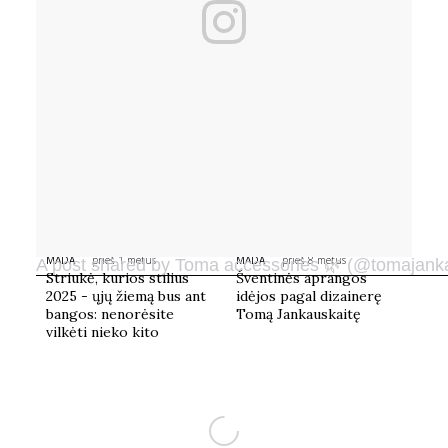
MADA
prieš 1 metus
MADA
prieš 8 metus
A post shared by Toma accessories 🌿 (@tomajank
Striukė, kurios stilius
Šventinės aprangos
2025 - ųjų žiemą bus ant
idėjos pagal dizainerę
bangos: nenorėsite
Tomą Jankauskaitę
vilkėti nieko kito