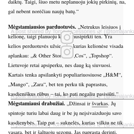
daiktų. Taigi, šiuo metu neplanuoju jokių pirkinių, na,
gal nebent norėčiau naujų batų.“
Mėgstamiausios parduotuvės.
„Netrukus leisiuos į
A post shared by Toma accessories 🌿 (@tomajank
kelionę, taigi planuoju kažką nusipirkti ten. Yra
kelios perduotuvės užsienyje, kurias kelionėse visada
aplankau: „& Other Stories“, „Cos“, „Topshop“.
Lietuvoje retai apsiperku, nes daug ką siuvuosi.
Kartais tenka apsilankyti populiariuosiuose „H&M“,
„Mango“, „Zara“, bet ten perku tik paprastus,
kasdieniškus rūbus – tai, ko pati negaliu pasisiūti.“
A post shared by Toma accessories 🌿 (@tomajank
Mėgstamiausi drabužiai.
„Džinsai ir
švarkas
. Jų
spintoje turiu labai daug ir be jų neįsivaizduoju savo
kasdienybės. Taip pat – suknelės, kurias vilkiu ne tik
A post shared by Toma accessories 🌿 (@tomajank
vasarą, bet ir šaltuoju sezonu. Jas paprasta derinti,