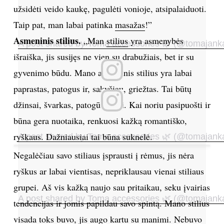
užsidėti veido kaukę, pagulėti vonioje, atsipalaiduoti.
INTERJERAS
Taip pat, man labai patinka
masažas
!”
Asmeninis stilius.
„Man
stilius
yra asmenybės
A post shared by Toma accessories 🌿 (@tomajank
NAMAI
išraiška, jis susijęs ne vien su drabužiais, bet ir su
gyvenimo būdu. Mano asmeninis stilius yra labai
VIRTUVĖ
paprastas, patogus ir, sakyčiau, griežtas. Tai būtų
RECEPTAI
džinsai, švarkas, patogūs batai. Kai noriu pasipuošti ir
būna gera nuotaika, renkuosi kažką romantiško,
VAIKAI
ryškaus. Dažniausiai tai būna suknelė.
A post shared by Toma accessories 🌿 (@tomajank
Negalėčiau savo stiliaus įsprausti į rėmus, jis nėra
NELAIMĖS
ryškus ar labai vientisas, nepriklausau vienai stiliaus
KONTAKTAI
grupei. Aš vis kažką naujo sau pritaikau, seku įvairias
A post shared by Toma accessories 🌿 (@tomajank
tendencijas ir jomis papildau savo spintą. Mano stilius
PRIVATUMO POLITIKA
visada toks buvo, jis augo kartu su manimi. Nebuvo