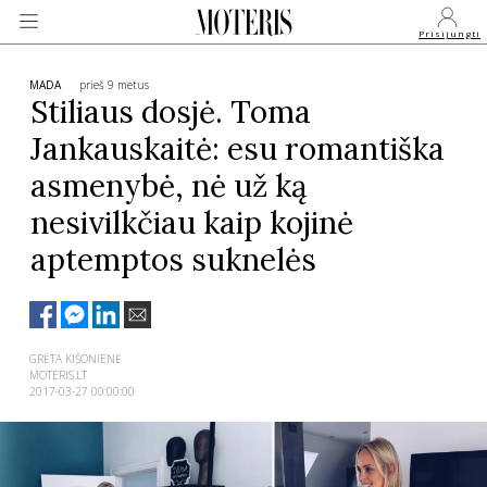
Prisijungti
MADA
prieš 9 metus
Stiliaus dosjė. Toma
Jankauskaitė: esu romantiška
VEIDAI
asmenybė, nė už ką
nesivilkčiau kaip kojinė
MONARCHIJA
aptemptos suknelės
MADA
GROŽIS
GRĖTA KIŠONIENĖ
MOTERIS.LT
2017-03-27 00:00:00
SVEIKATA
APIE MANE