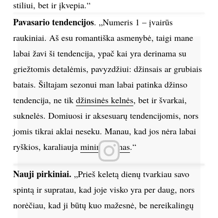
stiliui, bet ir įkvepia.“
Pavasario tendencijos
. „Numeris 1 – įvairūs
raukiniai. Aš esu romantiška asmenybė, taigi mane
labai žavi ši tendencija, ypač kai yra derinama su
griežtomis detalėmis, pavyzdžiui: džinsais ar grubiais
batais. Šiltajam sezonui man labai patinka džinso
tendencija, ne tik
džinsinės kelnės
, bet ir švarkai,
suknelės. Domiuosi ir aksesuarų tendencijomis, nors
jomis tikrai aklai neseku. Manau, kad jos nėra labai
ryškios, karaliauja
minimalizmas
.“
Nauji pirkiniai.
„Prieš keletą dienų tvarkiau savo
spintą ir supratau, kad joje visko yra per daug, nors
norėčiau, kad ji būtų kuo mažesnė, be nereikalingų