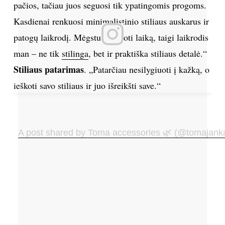
pačios, tačiau juos seguosi tik ypatingomis progoms.
Kasdienai renkuosi minimalistinio stiliaus auskarus ir
patogų laikrodį. Mėgstu planuoti laiką, taigi laikrodis
man – ne tik
stilinga
, bet ir praktiška stiliaus detalė.“
Stiliaus patarimas
. „Patarčiau nesilygiuoti į kažką, o
ieškoti savo stiliaus ir juo išreikšti save.“
PARAŠYK REDAKCIJAI
A post shared by Toma accessories 🌿 (@tomajank
PASIDALINK: