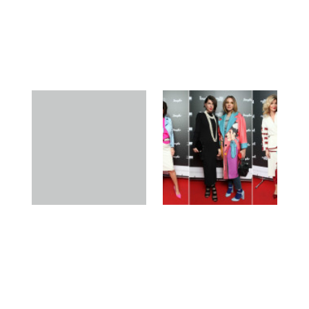
MADA
prieš 9 metus
MADA
prieš 9 metus
Mieli žemakulniai,
Rygos mados savaitės
netikėtai tapę
stiliaus pamokos: ko
madingiausiais sezono
galime pasimokyti iš
bateliais
latvių (FOTO)