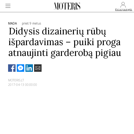
Prisijungti
MADA
prieš 9 metus
Didysis dizainerių rūbų
išpardavimas – puiki proga
VEIDAI
atnaujinti garderobą pigiau
MONARCHIJA
MADA
MOTERIS.LT
2017-04-13 00:00:00
GROŽIS
SVEIKATA
APIE MANE