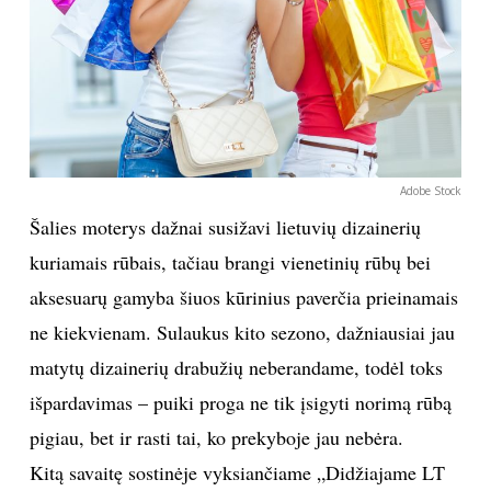
Sekite mus:
PRENUMERUOK
Adobe Stock
Šalies moterys dažnai susižavi lietuvių dizainerių
NAUJIENLAIŠKĮ
kuriamais rūbais, tačiau brangi vienetinių rūbų bei
aksesuarų gamyba šiuos kūrinius paverčia prieinamais
ne kiekvienam. Sulaukus kito sezono, dažniausiai jau
matytų dizainerių drabužių neberandame, todėl toks
Prenumeruodami portalą,
Jūs sutinkate su
taisyklėmis
išpardavimas – puiki proga ne tik įsigyti norimą rūbą
pigiau, bet ir rasti tai, ko prekyboje jau nebėra.
Kitą savaitę sostinėje vyksiančiame „Didžiajame LT