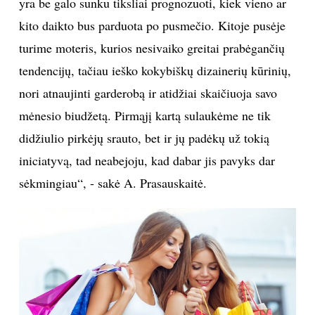
yra be galo sunku tiksliai prognozuoti, kiek vieno ar
kito daikto bus parduota po pusmečio. Kitoje pusėje
INTERJERAS
turime moteris, kurios nesivaiko greitai prabėgančių
NAMAI
tendencijų, tačiau ieško kokybiškų dizainerių kūrinių,
nori atnaujinti garderobą ir atidžiai skaičiuoja savo
VIRTUVĖ
mėnesio biudžetą. Pirmąjį kartą sulaukėme ne tik
didžiulio pirkėjų srauto, bet ir jų padėkų už tokią
RECEPTAI
iniciatyvą, tad neabejoju, kad dabar jis pavyks dar
sėkmingiau“, - sakė A. Prasauskaitė.
VAIKAI
NELAIMĖS
KONTAKTAI
PRIVATUMO POLITIKA