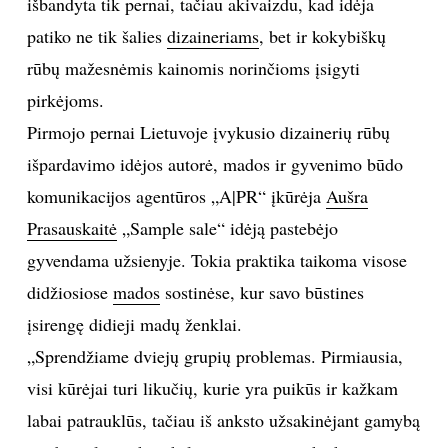
išbandyta tik pernai, tačiau akivaizdu, kad idėja
patiko ne tik šalies
dizaineriams
, bet ir kokybiškų
TEATRAS
rūbų mažesnėmis kainomis norinčioms įsigyti
SPORTAS
pirkėjoms.
Pirmojo pernai Lietuvoje įvykusio dizainerių rūbų
FOTOGRAFIJA
išpardavimo idėjos autorė, mados ir gyvenimo būdo
komunikacijos agentūros „A|PR“ įkūrėja
Aušra
MENAS
Prasauskaitė
„Sample sale“ idėją pastebėjo
gyvendama užsienyje. Tokia praktika taikoma visose
ORAI
didžiosiose
mados
sostinėse, kur savo būstines
ĮDOMYBĖS
įsirengę didieji madų ženklai.
„Sprendžiame dviejų grupių problemas. Pirmiausia,
ISTORIJA
visi kūrėjai turi likučių, kurie yra puikūs ir kažkam
labai patrauklūs, tačiau iš anksto užsakinėjant gamybą
KNYGOS