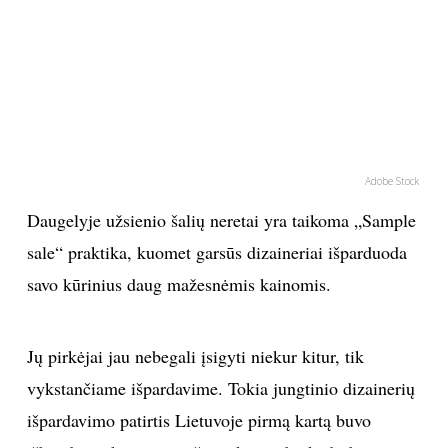
PSICHOLOGIJA
HOROSKOPAI
ASTROLOGIJA
Adobe Stock
POLITIKA
Daugelyje užsienio šalių neretai yra taikoma „Sample
sale“ praktika, kuomet garsūs dizaineriai išparduoda
KULTŪRA
savo kūrinius daug mažesnėmis kainomis.
LAISVALAIKIS
Jų pirkėjai jau nebegali įsigyti niekur kitur, tik
KINAS
vykstančiame išpardavime. Tokia jungtinio dizainerių
išpardavimo patirtis Lietuvoje pirmą kartą buvo
MUZIKA