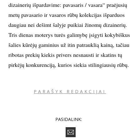
dizainerių išpardavime: pavasaris / vasara“ praėjusių
metų pavasario ir vasaros rūbų kolekcijas išparduos
daugiau nei dešimt šalyje puikiai žinomų dizainerių.
Tris dienas moterys turės galimybę įsigyti kokybiškus
šalies kūrėjų gaminius už itin patrauklią kainą, tačiau
ribotas prekių kiekis privers nesnausti ir skatins tų
pirkėjų konkurenciją, kurios siekia stilingiausių rūbų.
PARAŠYK REDAKCIJAI
PASIDALINK: