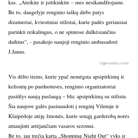
kas. „Ateikite ir įsitikinkite – mes nesikandžiojame.
Be to, daugelyje renginio taškų dirbs patys
dizaineriai, kviestiniai stilistai, kurie padės geriausiai
parinkti reikalingus, o ne spintose dulkėsiančius
daiktus“, - pasakojo naujoji renginio ambasadorė
J.Janus.
Organizatorių nuotr.
Vis dėlto tiems, kurie ypač nemėgsta apsipirkimų ir
kelionių po parduotuves, renginio organizatoriai
pasiūlys naują paslaugą – blic apsipirkimą su stilistu.
Šia naujove galės pasinaudoti į renginį Vilniuje ir
Klaipėdoje atėję žmonės, kurie senąjį garderobą norės
atnaujinti artėjančiam vasaros sezonui.
Be to, jau trečią kartą „Shopping Night Out“ vyks ir