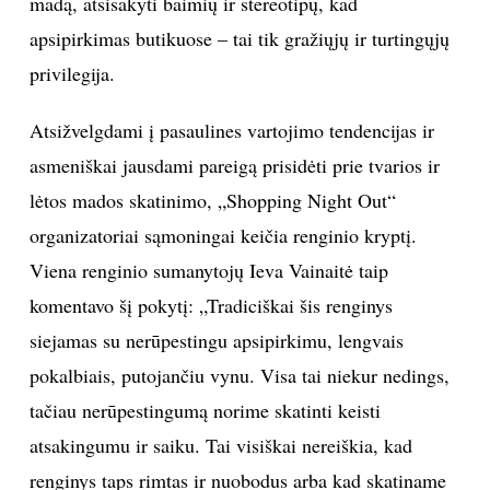
madą, atsisakyti baimių ir stereotipų, kad
apsipirkimas butikuose – tai tik gražiųjų ir turtingųjų
INTERJERAS
privilegija.
NAMAI
Atsižvelgdami į pasaulines vartojimo tendencijas ir
VIRTUVĖ
asmeniškai jausdami pareigą prisidėti prie tvarios ir
lėtos mados skatinimo, „Shopping Night Out“
RECEPTAI
organizatoriai sąmoningai keičia renginio kryptį.
Viena renginio sumanytojų Ieva Vainaitė taip
VAIKAI
komentavo šį pokytį: „Tradiciškai šis renginys
siejamas su nerūpestingu apsipirkimu, lengvais
NELAIMĖS
pokalbiais, putojančiu vynu. Visa tai niekur nedings,
KONTAKTAI
tačiau nerūpestingumą norime skatinti keisti
atsakingumu ir saiku. Tai visiškai nereiškia, kad
PRIVATUMO POLITIKA
renginys taps rimtas ir nuobodus arba kad skatiname