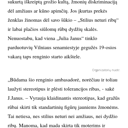
sukurtą iškreiptą grožio kultą, žmonių diskriminaciją
dėl amžiaus ar kūno apimčių. Jos įkurtas prekės
ženklas žinomas dėl savo šūkio – „Stilius neturi ribų“
ir labai plačios siūlomų rūbų dydžių skalės.
Nenuostabu, kad viena „Julia Janus“ tinklo
parduotuvių Vilniaus senamiestyje gegužės 19-osios
vakarą taps renginio starto aikštele.
Organizatorių nuotr.
„Būdama šio renginio ambasadorė, norėčiau ir toliau
laužyti stereotipus ir plėsti tolerancijos ribas, - sakė
J.Janus. – Vyrauja klaidinantis stereotipas, kad gražūs
rūbai skirti tik standartinių figūrų jauniems žmonėms.
Tai netiesa, nes stilius neturi nei amžiaus, nei dydžio
ribų. Manoma, kad mada skirta tik moterims ir