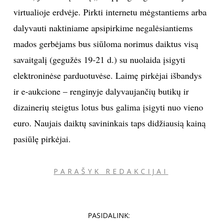
virtualioje erdvėje. Pirkti internetu mėgstantiems arba
dalyvauti naktiniame apsipirkime negalėsiantiems
mados gerbėjams bus siūloma norimus daiktus visą
savaitgalį (gegužės 19-21 d.) su nuolaida įsigyti
elektroninėse parduotuvėse. Laimę pirkėjai išbandys
ir e-aukcione – renginyje dalyvaujančių butikų ir
dizainerių steigtus lotus bus galima įsigyti nuo vieno
euro. Naujais daiktų savininkais taps didžiausią kainą
pasiūlę pirkėjai.
PARAŠYK REDAKCIJAI
PASIDALINK: