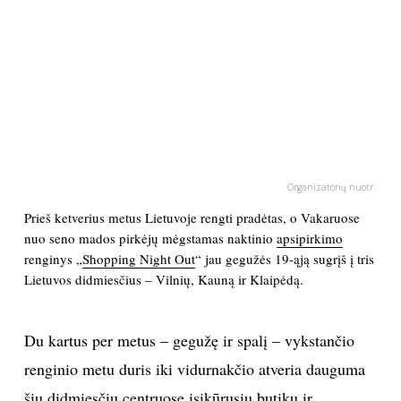
PSICHOLOGIJA
HOROSKOPAI
ASTROLOGIJA
POLITIKA
Organizatorių nuotr.
Prieš ketverius metus Lietuvoje rengti pradėtas, o Vakaruose
KULTŪRA
nuo seno mados pirkėjų mėgstamas naktinio
apsipirkimo
renginys „
Shopping Night Out
“ jau gegužės 19-ąją sugrįš į tris
Lietuvos didmiesčius – Vilnių, Kauną ir Klaipėdą.
LAISVALAIKIS
KINAS
Du kartus per metus – gegužę ir spalį – vykstančio
renginio metu duris iki vidurnakčio atveria dauguma
MUZIKA
šių didmiesčių centruose įsikūrusių butikų ir