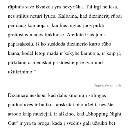
rūpintis savo išvaizda yra nevyriška. Tai irgi netiesa,
nes stilius neturi lyties. Kalbama, kad dizainerių rūbai
per daug kainuoja ir kur kas pigiau juos pirkti
greitosios mados tinkluose. Ateikite ir aš jums
papasakosiu, iš ko susideda dizainerio kurto rūbo
kaina, kodėl lėtoji mada ir kokybė kainuoja, ir kaip ją
pirkdami asmeniškai prisidėsite prie tvarumo
užtikrinimo.“
Organizatorių nuotr.
Dizainerė neslėpė, kad dalis žmonių į stilingas
parduotuves ir butikus apskritai bijo užeiti, nes šie
atrodo kaip muziejai, ir aiškino, kad „Shopping Night
Out“ ir yra ta proga, kada į svečius gali užsukti bet