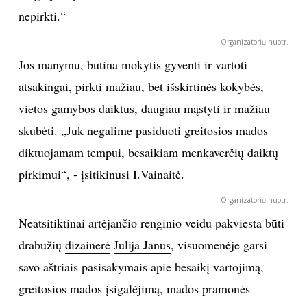
nepirkti.“
Sekite mus:
Organizatorių nuotr.
Jos manymu, būtina mokytis gyventi ir vartoti
atsakingai, pirkti mažiau, bet išskirtinės kokybės,
PRENUMERUOK
vietos gamybos daiktus, daugiau mąstyti ir mažiau
skubėti. „Juk negalime pasiduoti greitosios mados
diktuojamam tempui, besaikiam menkaverčių daiktų
NAUJIENLAIŠKĮ
pirkimui“, - įsitikinusi I.Vainaitė.
Organizatorių nuotr.
Neatsitiktinai artėjančio renginio veidu pakviesta būti
Prenumeruodami portalą,
Jūs sutinkate su
drabužių
dizainerė
Julija Janus
, visuomenėje garsi
taisyklėmis
savo aštriais pasisakymais apie besaikį vartojimą,
greitosios mados įsigalėjimą, mados pramonės