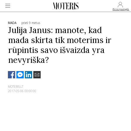
Prisijungti
MADA
prieš 9 metus
Julija Janus: manote, kad
mada skirta tik moterims ir
VEIDAI
rūpintis savo išvaizda yra
nevyriška?
MONARCHIJA
MADA
MOTERIS.LT
2017-05-06 00:00:00
GROŽIS
SVEIKATA
APIE MANE