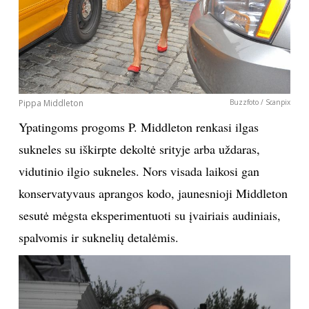
Pippa Middleton
Buzzfoto / Scanpix
Ypatingoms progoms P. Middleton renkasi ilgas
sukneles su iškirpte dekoltė srityje arba uždaras,
vidutinio ilgio sukneles. Nors visada laikosi gan
konservatyvaus aprangos kodo, jaunesnioji Middleton
sesutė mėgsta eksperimentuoti su įvairiais audiniais,
spalvomis ir suknelių detalėmis.