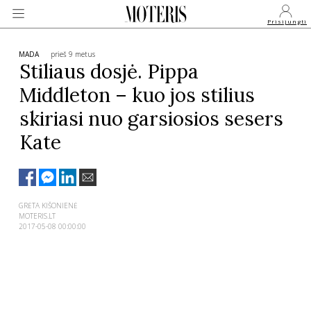
Prisijungti
MADA
prieš 9 metus
Stiliaus dosjė. Pippa
Middleton – kuo jos stilius
VEIDAI
skiriasi nuo garsiosios sesers
Kate
MONARCHIJA
MADA
GRĖTA KIŠONIENĖ
MOTERIS.LT
GROŽIS
2017-05-08 00:00:00
SVEIKATA
APIE MANE