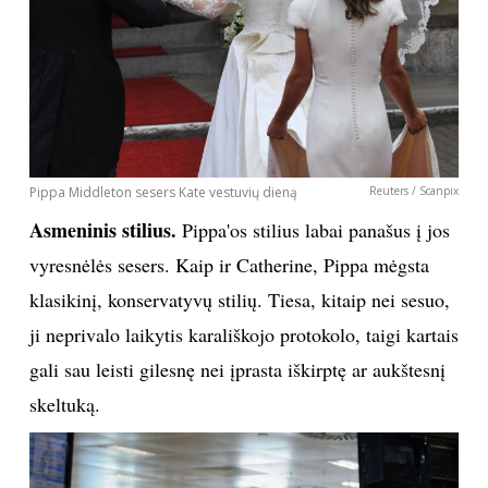
Pippa Middleton sesers Kate vestuvių dieną
Reuters / Scanpix
Asmeninis stilius.
Pippa'os stilius labai panašus į jos
vyresnėlės sesers. Kaip ir Catherine, Pippa mėgsta
klasikinį, konservatyvų stilių. Tiesa, kitaip nei sesuo,
ji neprivalo laikytis karališkojo protokolo, taigi kartais
gali sau leisti gilesnę nei įprasta iškirptę ar aukštesnį
skeltuką.