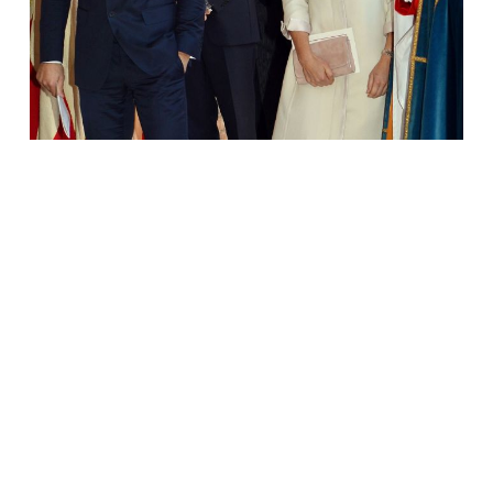
Pippa Middleton su broliu
AFP / Scanpix
Mėgstami mados prekių ženklai.
Kaip ir Kate
Middleton, Pippa mėgsta tradicinius angliškus mados
ženklus: „L. K. Bennet”, „Whistles”, „Suzannah”,