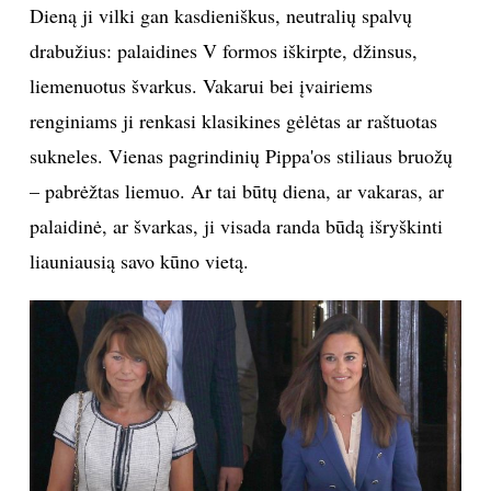
Dieną ji vilki gan kasdieniškus, neutralių spalvų
drabužius: palaidines V formos iškirpte, džinsus,
liemenuotus švarkus. Vakarui bei įvairiems
renginiams ji renkasi klasikines gėlėtas ar raštuotas
sukneles. Vienas pagrindinių Pippa'os stiliaus bruožų
– pabrėžtas liemuo. Ar tai būtų diena, ar vakaras, ar
palaidinė, ar švarkas, ji visada randa būdą išryškinti
liauniausią savo kūno vietą.