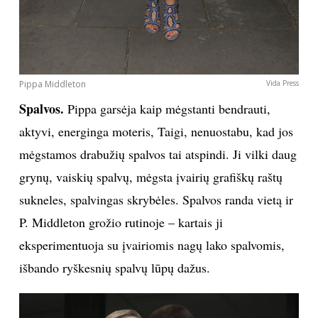
Pippa Middleton
Vida Press
Spalvos.
Pippa garsėja kaip mėgstanti bendrauti,
aktyvi, energinga moteris, Taigi, nenuostabu, kad jos
mėgstamos drabužių spalvos tai atspindi. Ji vilki daug
grynų, vaiskių spalvų, mėgsta įvairių grafiškų raštų
sukneles, spalvingas skrybėles. Spalvos randa vietą ir
P. Middleton grožio rutinoje – kartais ji
eksperimentuoja su įvairiomis nagų lako spalvomis,
išbando ryškesnių spalvų lūpų dažus.