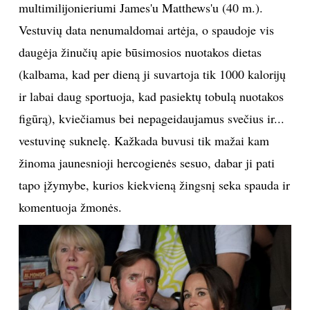
multimilijonieriumi James'u Matthews'u (40 m.).
TEATRAS
Vestuvių data nenumaldomai artėja, o spaudoje vis
daugėja žinučių apie būsimosios nuotakos dietas
SPORTAS
(kalbama, kad per dieną ji suvartoja tik 1000 kalorijų
ir labai daug sportuoja, kad pasiektų tobulą nuotakos
FOTOGRAFIJA
figūrą), kviečiamus bei nepageidaujamus svečius ir...
vestuvinę suknelę. Kažkada buvusi tik mažai kam
MENAS
žinoma jaunesnioji hercogienės sesuo, dabar ji pati
ORAI
tapo įžymybe, kurios kiekvieną žingsnį seka spauda ir
komentuoja žmonės.
ĮDOMYBĖS
ISTORIJA
KNYGOS