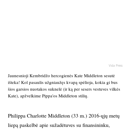
PSICHOLOGIJA
HOROSKOPAI
ASTROLOGIJA
POLITIKA
Vida Press
Jaunesnioji Kembridžo hercogienės Kate Middleton sesutė
KULTŪRA
išteka! Kol pasaulis užgniaužęs kvapą spėlioja, kokia gi bus
šios garsios nuotakos suknelė (ir ką per sesers vestuves vilkės
LAISVALAIKIS
Kate), apžvelkime Pippa'os Middleton stilių.
KINAS
Philippa Charlotte Middleton (33 m.) 2016-ųjų metų
liepą paskelbė apie sužadėtuves su finansininku,
MUZIKA