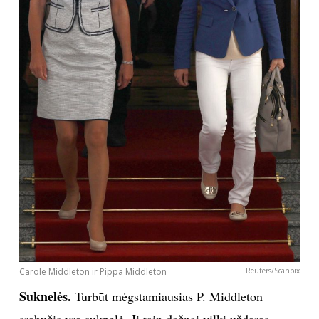
Carole Middleton ir Pippa Middleton
Reuters/Scanpix
Suknelės.
Turbūt mėgstamiausias P. Middleton
srabužis yra
suknelė
. Ji taip dažnai vilki uždaras