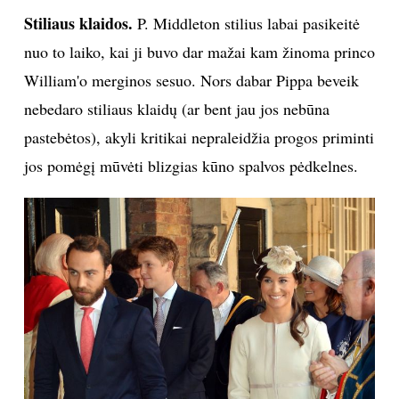
Stiliaus klaidos.
P. Middleton stilius labai pasikeitė
nuo to laiko, kai ji buvo dar mažai kam žinoma princo
William'o merginos sesuo. Nors dabar Pippa beveik
nebedaro stiliaus klaidų (ar bent jau jos nebūna
pastebėtos), akyli kritikai nepraleidžia progos priminti
jos pomėgį mūvėti blizgias kūno spalvos pėdkelnes.