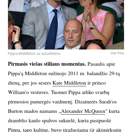
INTERJERAS
NAMAI
VIRTUVĖ
Pippa Middleton su sužadėtiniu
Vida Press
RECEPTAI
Pirmasis viešas stiliaus momentas.
Pasaulis apie
Pippa'ą Middleton sužinojo 2011 m. balandžio 29-tą
VAIKAI
dieną, per jos sesers
Kate Middleton
ir princo
William'o vestuves. Tuomet Pippa atliko svarbų
NELAIMĖS
pirmosios pamergės vaidmenį. Dizainerės Sarah'os
KONTAKTAI
Burton mados namams „
Alexander McQueen
" kurta
dramblio kaulo spalvos suknelė, kuria pasipuošė
PRIVATUMO POLITIKA
Pippa, tapo kultine, buvo tiražuojama (ir akimirksniu