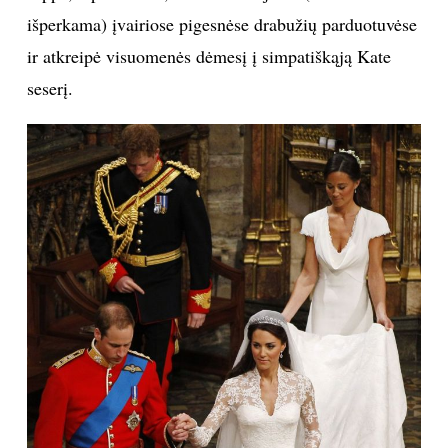
išperkama) įvairiose pigesnėse drabužių parduotuvėse
Sekite mus:
ir atkreipė visuomenės dėmesį į simpatiškąją Kate
seserį.
PRENUMERUOK
NAUJIENLAIŠKĮ
Prenumeruodami portalą,
Jūs sutinkate su
taisyklėmis