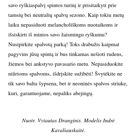
savo ryškiaspalvį spintos turinį ir prisitaikyti prie
TEATRAS
tamsių bei neutralių spalvų sezono. Kaip tokiu metų
laiku nepasiduoti melancholiškoms nuotaikoms ir
SPORTAS
išsiskirti iš minios savo žaismingu ryškumu?
Nusipirkite spalvotą parką! Toks drabužis kaipmat
FOTOGRAFIJA
pagyvins jūsų spintą ir bus tinkamas nešioti rudens,
MENAS
žiemos bei ankstyvo pavasario metu. Nepasiduokite
niūrioms spalvoms, išdrįskite sužibėti! Švytėkite ne
ORAI
tik savo balta šypsena, bet ir neoninės spalvos striuke,
kuri, garantuojame, nepaliks abejingų.
ĮDOMYBĖS
ISTORIJA
Nuotr. Vytautas Dranginis. Modelis Indrė
Kavaliauskaitė.
KNYGOS