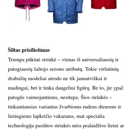
Sekite mus:
PRENUMERUOK
Šiltas prisilietimas
Trumpa pūkinė striukė – vienas iš universaliausių ir
patogiausių šaltojo sezono atributų. Tokie viršutinių
NAUJIENLAIŠKĮ
drabužių modeliai atrodo ne tik jaunatviškai ir
madingai, bet ir tinka daugeliui figūrų. Be to, jie ypač
patogūs vairuojantiems, nesitepa. Šios striukės –
Prenumeruodami portalą,
Jūs sutinkate su
tinkamiausias variantas žvarbioms rudens dienoms ir
taisyklėmis
lietingiems lapkričio vakarams, mat specialia
technologija pasiūtos striukės nėra pralaidžios lietui ar