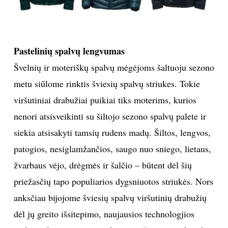
Pastelinių spalvų lengvumas
Švelnių ir moteriškų spalvų mėgėjoms šaltuoju sezono
metu siūlome rinktis šviesių spalvų striukes. Tokie
viršutiniai drabužiai puikiai tiks moterims, kurios
nenori atsisveikinti su šiltojo sezono spalvų palete ir
siekia atsisakyti tamsių rudens madų. Šiltos, lengvos,
patogios, nesiglamžančios, saugo nuo sniego, lietaus,
žvarbaus vėjo, drėgmės ir šalčio – būtent dėl šių
priežasčių tapo populiarios dygsniuotos striukės. Nors
anksčiau bijojome šviesių spalvų viršutinių drabužių
dėl jų greito išsitepimo, naujausios technologjios