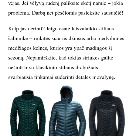
vėjas. Jei vėlyvą rudenį paliksite skėtį namie – jokia
problema. Darbą net pėsčiomis pasieksite sausutėlė!
Kaip jas derinti? Jeigu esate laisvalaikio stiliaus
šalininkė – rinkitės siaurus džinsus arba medvilninės
medžiagos kelnes, kurios yra ypač madingos šį
sezoną. Nepamirškite, kad tokias striukes galite
nešioti ir su klasikinio stiliaus drabužiais –
svarbiausia tinkamai suderinti detales ir avalynę.