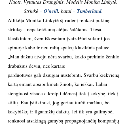
Nuotr. Vytautas Dranginis
.
Modelis Monika Linkytė.
Striukė
–
O'neill
, b
atai
–
Timberland.
Atlikėja Monika Linkytė šį rudenį renkasi pūkinę
striukę – nepakeičiamą atėjus šalčiams. Tiesa,
klasikiniam, šventiškesniam įvaizdžiui sukurti jos
spintoje kabo ir neutralių spalvų klasikinis paltas:
Man dažnu atveju nėra svarbu, kokio prekinio ženklo
„
drabužius dėviu, nes kartais
parduotuvės gali džiugiai nustebinti. Svarbu kiekvieną
kartą einant apsipirkinėti žinoti, ko ieškai
Labai
.
stengiuosi visada atkreipti dėmesį tiek į kokybę, tiek į
stilių. Esu įsitikinusi, jog geriau turėti mažiau, bet
kokybiškų ir ilgaamžių daiktų. Jei tik yra galimybė,
renkuosi atsakingą gamybą propaguojančių kompanijų