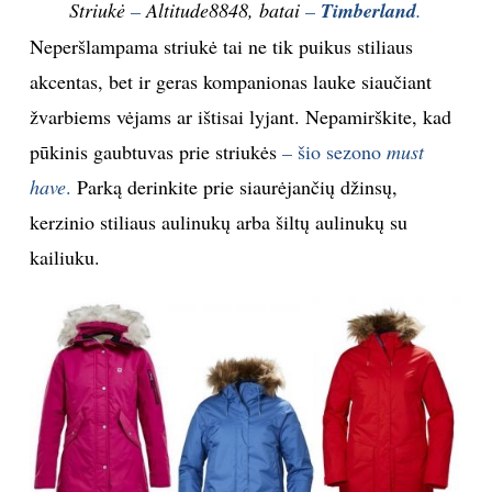
Striukė
–
Altitude8848
, b
atai
–
Timberland
.
INTERJERAS
Neperšlampama striukė tai ne tik puikus stiliaus
akcentas, bet ir geras kompanionas lauke siaučiant
NAMAI
žvarbiems vėjams ar ištisai lyjant.
Nepamirškite, kad
pūkinis gaubtuvas prie striukės
–
šio sezono
must
VIRTUVĖ
have
.
Parką derinkite prie siaurėjančių džinsų,
kerzinio stiliaus aulinukų arba šiltų aulinukų su
RECEPTAI
kailiuku.
VAIKAI
NELAIMĖS
KONTAKTAI
PRIVATUMO POLITIKA