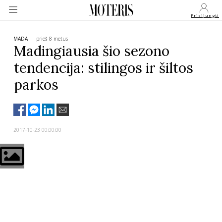
Prisijungti
MADA
prieš 8 metus
Madingiausia šio sezono
tendencija: stilingos ir šiltos
VEIDAI
parkos
MONARCHIJA
MADA
2017-10-23 00:00:00
GROŽIS
SVEIKATA
APIE MANE