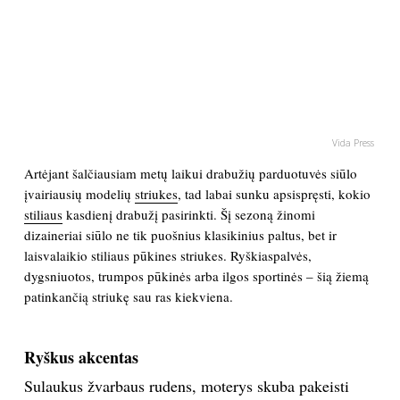
PSICHOLOGIJA
HOROSKOPAI
ASTROLOGIJA
Vida Press
Artėjant šalčiausiam metų laikui drabužių parduotuvės siūlo
POLITIKA
įvairiausių modelių
striukes
, tad labai sunku apsispręsti, kokio
stiliaus
kasdienį drabužį pasirinkti. Šį sezoną žinomi
KULTŪRA
dizaineriai siūlo ne tik puošnius klasikinius paltus, bet ir
laisvalaikio stiliaus pūkines striukes. Ryškiaspalvės,
dygsniuotos, trumpos pūkinės arba ilgos sportinės – šią žiemą
LAISVALAIKIS
patinkančią striukę sau ras kiekviena.
KINAS
Ryškus akcentas
MUZIKA
Sulaukus žvarbaus rudens, moterys skuba pakeisti