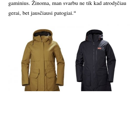
gaminius. Žinoma, man svarbu ne tik kad atrodyčiau
gerai, bet jausčiausi patogiai.
“
Kaip derinti pūkines striukes prie likusios aprangos?