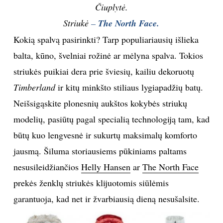
Čiuplytė.
Striukė
–
The North Face.
Kokią spalvą pasirinkti? Tarp populiariausių išlieka
balta, kūno, švelniai rožinė ar mėlyna spalva. Tokios
striukės puikiai dera prie šviesių, kailiu dekoruotų
Timberland
ir kitų minkšto stiliaus lygiapadžių batų.
Neišsigąskite plonesnių aukštos kokybės striukų
modelių, pasiūtų pagal specialią technologiją tam, kad
būtų kuo lengvesnė ir sukurtų maksimalų komforto
jausmą. Šiluma storiausiems pūkiniams paltams
nesusileidžiančios
Helly Hansen
ar
The North Face
prekės ženklų striukės klijuotomis siūlėmis
garantuoja, kad net ir žvarbiausią dieną nesušalsite.