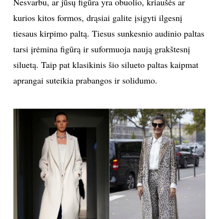
Nesvarbu, ar jūsų figūra yra obuolio, kriaušės ar
kurios kitos formos, drąsiai galite įsigyti ilgesnį
TEATRAS
tiesaus kirpimo paltą. Tiesus sunkesnio audinio paltas
SPORTAS
tarsi įrėmina figūrą ir suformuoja naują grakštesnį
siluetą. Taip pat klasikinis šio silueto paltas kaipmat
FOTOGRAFIJA
aprangai suteikia prabangos ir solidumo.
MENAS
ORAI
ĮDOMYBĖS
ISTORIJA
KNYGOS