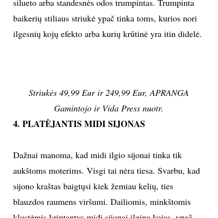
silueto arba standesnės odos trumpintas. Trumpinta
baikerių stiliaus striukė ypač tinka toms, kurios nori
ilgesnių kojų efekto arba kurių krūtinė yra itin didelė.
Striukės 49,99 Eur ir 249,99 Eur, APRANGA
Gamintojo ir Vida Press nuotr.
4. PLATĖJANTIS MIDI SIJONAS
Dažnai manoma, kad midi ilgio sijonai tinka tik
aukštoms moterims. Visgi tai nėra tiesa. Svarbu, kad
sijono kraštas baigtųsi kiek žemiau kelių, ties
blauzdos raumens viršumi. Dailiomis, minkštomis
klostėmis krintantys midi sijonai ilgina kojas, ypač