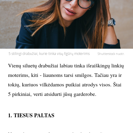
PSICHOLOGIJA
HOROSKOPAI
ASTROLOGIJA
5 stilingi drabužiai, kurie tinka visų figūrų moterims
Shutterstock nuotr.
POLITIKA
Vienų siluetų drabužiai labiau tinka išraiškingų linkių
moterims, kiti - liaunoms tarsi smilgos. Tačiau yra ir
KULTŪRA
tokių, kuriuos vilkėdamos puikiai atrodys visos. Štai
5 pirkiniai, verti atsidurti jūsų garderobe.
LAISVALAIKIS
KINAS
1. TIESUS PALTAS
MUZIKA