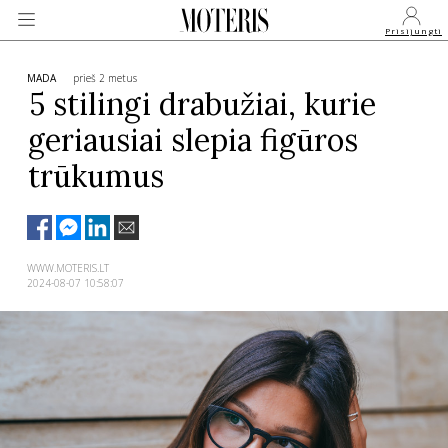
Prisijungti
MADA
prieš 2 metus
5 stilingi drabužiai, kurie
geriausiai slepia figūros
VEIDAI
trūkumus
MONARCHIJA
MADA
WWW.MOTERIS.LT
2024-08-07 10:58:07
GROŽIS
SVEIKATA
APIE MANE