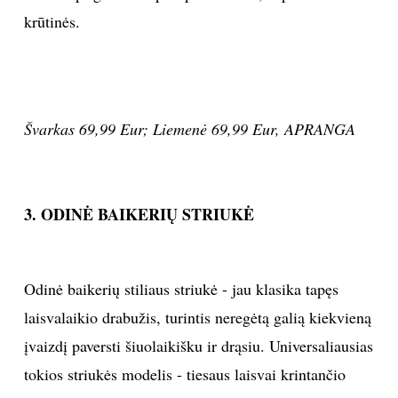
krūtinės.
Sekite mus:
Švarkas 69,99 Eur; Liemenė 69,99 Eur, APRANGA
PRENUMERUOK
NAUJIENLAIŠKĮ
3. ODINĖ BAIKERIŲ STRIUKĖ
Odinė baikerių stiliaus striukė - jau klasika tapęs
Prenumeruodami portalą,
Jūs sutinkate su
laisvalaikio drabužis, turintis neregėtą galią kiekvieną
taisyklėmis
įvaizdį paversti šiuolaikišku ir drąsiu. Universaliausias
tokios striukės modelis - tiesaus laisvai krintančio