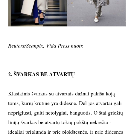
INTERJERAS
NAMAI
VIRTUVĖ
Reuters/Scanpix, Vida Press nuotr.
RECEPTAI
2. ŠVARKAS BE ATVARTŲ
VAIKAI
Klasikinis švarkas su atvartais dažnai pakiša koją
NELAIMĖS
toms, kurių krūtinė yra didesnė. Dėl jos atvartai gali
KONTAKTAI
nepriglusti, gulti netolygiai, banguotis. O štai griežtų
linijų švarkas be atvartų tokių pokštų nekrečia -
PRIVATUMO POLITIKA
idealiai priglunda ir prie plokštesnės, ir prie didesnės