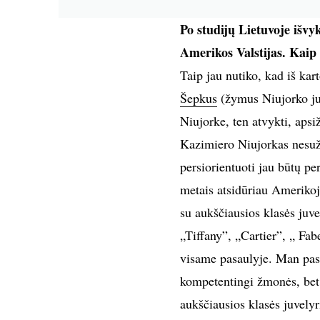
Po studijų Lietuvoje išvy
Amerikos Valstijas. Kaip
Taip jau nutiko, kad iš ka
Šepkus
(žymus Niujorko juv
Niujorke, ten atvykti, apsiž
Kazimiero Niujorkas nesuža
persiorientuoti jau būtų pe
metais atsidūriau Amerikoj
su aukščiausios klasės juve
„Tiffany”, „Cartier”, „ Fab
visame pasaulyje. Man pas
kompetentingi žmonės, bet 
aukščiausios klasės juvelyri