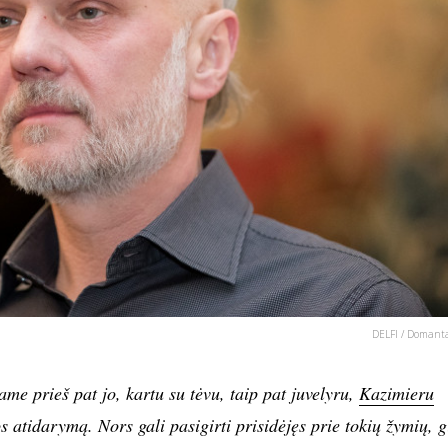
DELFI / Domanta
me prieš pat jo, kartu su tėvu, taip pat juvelyru,
Kazimieru
atidarymą. Nors gali pasigirti prisidėjęs prie tokių žymių, g