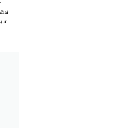
r
čiai
ų ir