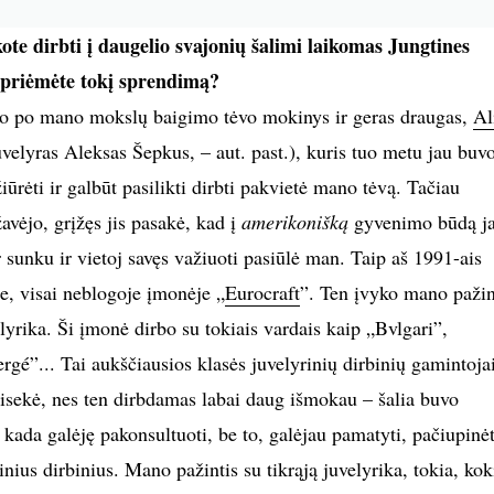
kote dirbti į daugelio svajonių šalimi laikomas Jungtines
 priėmėte tokį sprendimą?
rto po mano mokslų baigimo tėvo mokinys ir geras draugas,
Al
elyras Aleksas Šepkus, – aut. past.), kuris tuo metu jau buv
iūrėti ir galbūt pasilikti dirbti pakvietė mano tėvą. Tačiau
vėjo, grįžęs jis pasakė, kad į
amerikonišką
gyvenimo būdą j
r sunku ir vietoj savęs važiuoti pasiūlė man. Taip aš 1991-ais
e, visai neblogoje įmonėje „
Eurocraft
”. Ten įvyko mano pažin
lyrika. Ši įmonė dirbo su tokiais vardais kaip „Bvlgari”,
ergé”... Tai aukščiausios klasės juvelyrinių dirbinių gamintoja
isekė, nes ten dirbdamas labai daug išmokau – šalia buvo
kada galėję pakonsultuoti, be to, galėjau pamatyti, pačiupinėt
nius dirbinius. Mano pažintis su tikrąją juvelyrika, tokia, koki