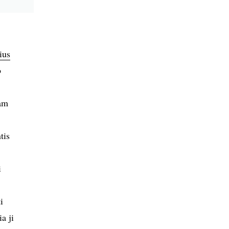
ius
o
am
tis
i
i
a ji