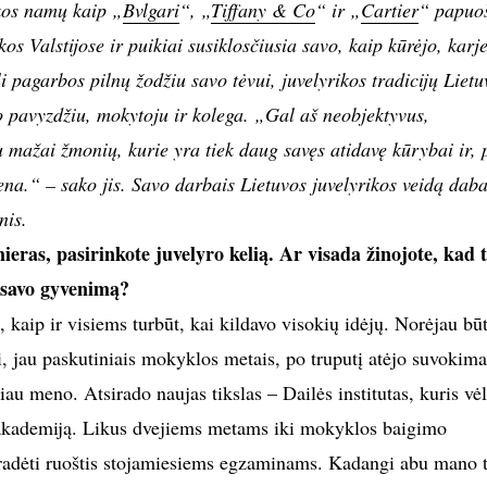
ikos namų kaip „
Bvlgari
“, „
Tiffany & Co
“ ir „
Cartier
“ papuo
 Valstijose ir puikiai susiklosčiusia savo, kaip kūrėjo, karj
li pagarbos pilnų žodžiu savo tėvui, juvelyrikos tradicijų Lietu
o pavyzdžiu, mokytoju ir kolega. „Gal aš neobjektyvus,
u mažai žmonių, kurie yra tiek daug savęs atidavę kūrybai ir, 
vena.“ – sako jis. Savo darbais Lietuvos juvelyrikos veidą dab
nis.
ieras, pasirinkote juvelyro kelią. Ar visada žinojote, kad t
e savo gyvenimą?
, kaip ir visiems turbūt, kai kildavo visokių idėjų. Norėjau būt
i, jau paskutiniais mokyklos metais, po truputį atėjo suvokima
iau meno. Atsirado naujas tikslas – Dailės institutas, kuris vė
 akademiją. Likus dvejiems metams iki mokyklos baigimo
pradėti ruoštis stojamiesiems egzaminams. Kadangi abu mano 