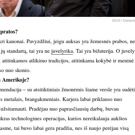
DELFI / Domanta
mpratos?
ikri kanonai. Pavyzdžiui, jeigu auksas yra žemesnės prabos, ne
jų standartą, tai yra ne
juvelyrika
. Tai yra bižuterija. O juvely
 atitinkamos atlikimo tradicijos, atitinkama kokybė ir meninė
uso nuo skonio.
a Amerikoje?
mendacija – su atsitiktiniais žmonėmis šiame versle yra sudėt
is metalais, brangakmeniais. Karjera labai priklauso nuo
o užsitarnauti. Pradėjau nuo paprasčiausių darbų, buvau
ikras technologines operacijas, kurios nereikalauja aukštos
rasme, tai buvo labai gera pradžia, nes iš naujo perėjau visą