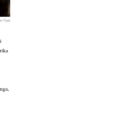
s Pipas
i
rika
inga,