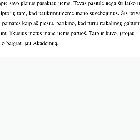
pie savo planus pasakiau jiems. Tėvas pasiūlė negaišti laiko i
ulptorių tam, kad patikrintumėme mano sugebėjimus. Šis priva
 pamatęs kaip aš piešiu, patikino, kad turiu reikalingų gabum
inų likusius metus mane jiems paruoš. Taip ir buvo, įstojau į
, o baigiau jau Akademiją.