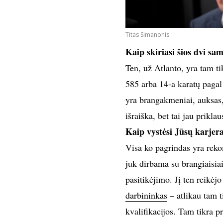
Titas Simanonis
Kaip skiriasi šios dvi sa
Ten, už Atlanto, yra tam t
585 arba 14-a karatų pagal 
yra brangakmeniai, auksas,
išraiška, bet tai jau prikla
Kaip vystėsi Jūsų karjer
Visa ko pagrindas yra reko
juk dirbama su brangiaisia
pasitikėjimo. Jį ten reikėj
darbininkas
– atlikau tam t
kvalifikacijos. Tam tikra p