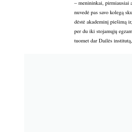
– menininkai, pirmiausiai a
nuvedė pas savo kolegą sk
dėstė akademinį piešimą ir,
per du iki stojamųjų egzam
tuomet dar Dailės institutą