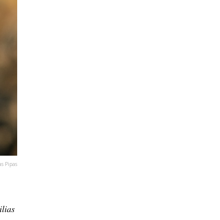
s Pipas
ilias