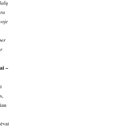
šalų
era
voje
per
ar
ai –
i
s,
liau
tėvai