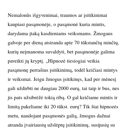
Nemalonūs išgyvenimai, traumos ar įsitikinimai
kaupiasi pasąmonėje, o pasąmonė kuria mintis,
darydama įtaką kasdieniams veiksmams. Žmogaus
galvoje per dieną atsiranda apie 70 tūkstančių minčių,
kurių neįmanoma suvaldyti, bet pasąmonėje galima
paveikti jų kryptį. „Hipnozė tiesiogiai veikia
pasąmonę perrašius įsitikinimą, todėl keičiasi mintys
ir veiksmai. Jeigu žmogus įsitikinęs, kad per mėnesį
gali uždirbti ne daugiau 2000 eurų, tai taip ir bus, nes
jis pats užsibrėžė tokią ribą. O gal keičiame mintis ir
limitą pakeliame iki 20 tūkst. eurų? Tik štai hipnozės
metu, naudojant pasąmonės galią, žmogus dažnai
atranda įvairiausių užslėptų įsitikinimų, susijusių su