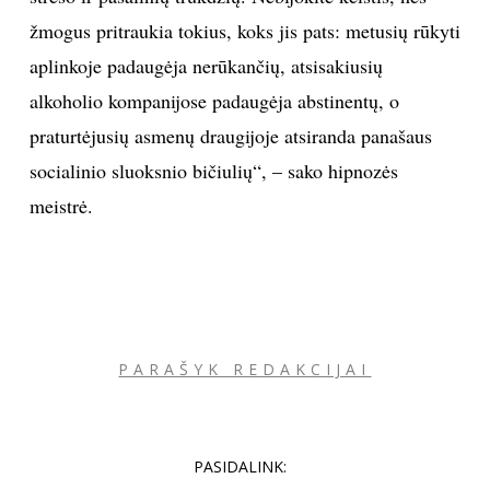
žmogus pritraukia tokius, koks jis pats: metusių rūkyti
aplinkoje padaugėja nerūkančių, atsisakiusių
alkoholio kompanijose padaugėja abstinentų, o
praturtėjusių asmenų draugijoje atsiranda panašaus
socialinio sluoksnio bičiulių“, – sako hipnozės
meistrė.
PARAŠYK REDAKCIJAI
PASIDALINK: