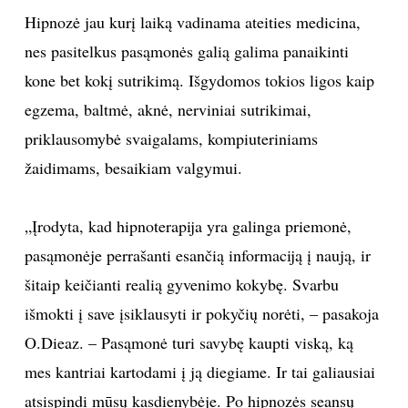
Hipnozė jau kurį laiką vadinama ateities medicina,
Sekite mus:
nes pasitelkus pasąmonės galią galima panaikinti
kone bet kokį sutrikimą. Išgydomos tokios ligos kaip
egzema, baltmė, aknė, nerviniai sutrikimai,
priklausomybė svaigalams, kompiuteriniams
PRENUMERUOK
žaidimams, besaikiam valgymui.
NAUJIENLAIŠKĮ
„Įrodyta, kad hipnoterapija yra galinga priemonė,
pasąmonėje perrašanti esančią informaciją į naują, ir
šitaip keičianti realią gyvenimo kokybę. Svarbu
Prenumeruodami portalą,
išmokti į save įsiklausyti ir pokyčių norėti, – pasakoja
Jūs sutinkate su
taisyklėmis
O.Dieaz. – Pasąmonė turi savybę kaupti viską, ką
mes kantriai kartodami į ją diegiame. Ir tai galiausiai
atsispindi mūsų kasdienybėje. Po hipnozės seansų