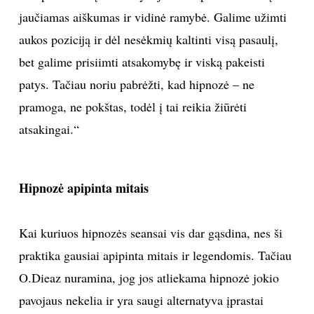
jaučiamas aiškumas ir vidinė ramybė. Galime užimti
aukos poziciją ir dėl nesėkmių kaltinti visą pasaulį,
bet galime prisiimti atsakomybę ir viską pakeisti
patys. Tačiau noriu pabrėžti, kad hipnozė – ne
pramoga, ne pokštas, todėl į tai reikia žiūrėti
atsakingai.“
Hipnozė apipinta mitais
Kai kuriuos hipnozės seansai vis dar gąsdina, nes ši
praktika gausiai apipinta mitais ir legendomis. Tačiau
O.Dieaz nuramina, jog jos atliekama hipnozė jokio
pavojaus nekelia ir yra saugi alternatyva įprastai