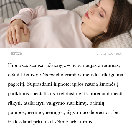
PSICHOLOGIJA
HOROSKOPAI
ASTROLOGIJA
Hipnozė
Shutterstock nuotr.
POLITIKA
Hipnozės seansai užsienyje – nebe naujas atradimas,
o štai Lietuvoje šis psichoterapijos metodas tik įgauna
KULTŪRA
pagreitį. Suprasdami hipnoterapijos naudą žmonės į
patikimus specialistus kreipiasi ne tik norėdami mesti
LAISVALAIKIS
rūkyti, atsikratyti valgymo sutrikimų, baimių,
KINAS
įtampos, nerimo, nemigos, išgyti nuo depresijos, bet
ir siekdami pritraukti sėkmę arba turtus.
MUZIKA