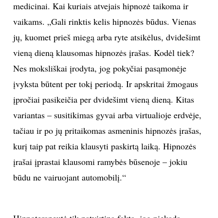
medicinai. Kai kuriais atvejais hipnozė taikoma ir
vaikams. „Gali rinktis kelis hipnozės būdus. Vienas
jų, kuomet prieš miegą arba ryte atsikėlus, dvidešimt
vieną dieną klausomas hipnozės įrašas. Kodėl tiek?
Nes moksliškai įrodyta, jog pokyčiai pasąmonėje
įvyksta būtent per tokį periodą. Ir apskritai žmogaus
įpročiai pasikeičia per dvidešimt vieną dieną. Kitas
variantas – susitikimas gyvai arba virtualioje erdvėje,
tačiau ir po jų pritaikomas asmeninis hipnozės įrašas,
kurį taip pat reikia klausyti paskirtą laiką. Hipnozės
įrašai įprastai klausomi ramybės būsenoje – jokiu
būdu ne vairuojant automobilį.“
Hipnoterapeutė tik patvirtina faktą, jog niekada