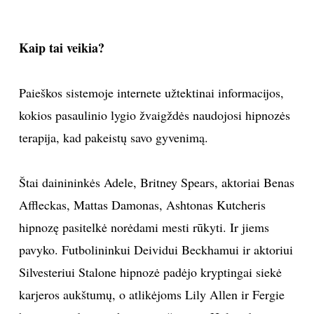
TEATRAS
Kaip tai veikia?
SPORTAS
Paieškos sistemoje internete užtektinai informacijos,
FOTOGRAFIJA
kokios pasaulinio lygio žvaigždės naudojosi hipnozės
terapija, kad pakeistų savo gyvenimą.
MENAS
Štai dainininkės Adele, Britney Spears, aktoriai Benas
ORAI
Affleckas, Mattas Damonas, Ashtonas Kutcheris
ĮDOMYBĖS
hipnozę pasitelkė norėdami mesti rūkyti. Ir jiems
pavyko. Futbolininkui Deividui Beckhamui ir aktoriui
ISTORIJA
Silvesteriui Stalone hipnozė padėjo kryptingai siekė
karjeros aukštumų, o atlikėjoms Lily Allen ir Fergie
KNYGOS