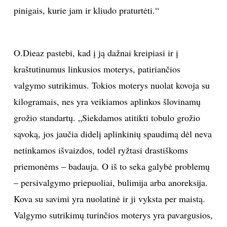
pinigais, kurie jam ir kliudo praturtėti.“
O.Dieaz pastebi, kad į ją dažnai kreipiasi ir į
kraštutinumus linkusios moterys, patiriančios
valgymo sutrikimus. Tokios moterys nuolat kovoja su
kilogramais, nes yra veikiamos aplinkos šlovinamų
grožio standartų. „Siekdamos atitikti tobulo grožio
sąvoką, jos jaučia didelį aplinkinių spaudimą dėl neva
netinkamos išvaizdos, todėl ryžtasi drastiškoms
priemonėms – badauja. O iš to seka galybė problemų
– persivalgymo priepuoliai, bulimija arba anoreksija.
Kova su savimi yra nuolatinė ir ji vyksta per maistą.
Valgymo sutrikimų turinčios moterys yra pavargusios,