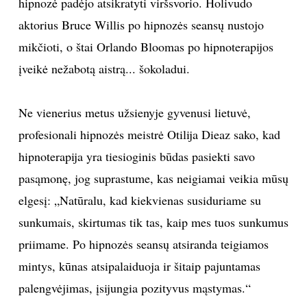
hipnozė padėjo atsikratyti viršsvorio. Holivudo
aktorius Bruce Willis po hipnozės seansų nustojo
INTERJERAS
mikčioti, o štai Orlando Bloomas po hipnoterapijos
NAMAI
įveikė nežabotą aistrą... šokoladui.
VIRTUVĖ
Ne vienerius metus užsienyje gyvenusi lietuvė,
profesionali hipnozės meistrė Otilija Dieaz sako, kad
RECEPTAI
hipnoterapija yra tiesioginis būdas pasiekti savo
pasąmonę, jog suprastume, kas neigiamai veikia mūsų
VAIKAI
elgesį: „Natūralu, kad kiekvienas susiduriame su
NELAIMĖS
sunkumais, skirtumas tik tas, kaip mes tuos sunkumus
priimame. Po hipnozės seansų atsiranda teigiamos
KONTAKTAI
mintys, kūnas atsipalaiduoja ir šitaip pajuntamas
palengvėjimas, įsijungia pozityvus mąstymas.“
PRIVATUMO POLITIKA