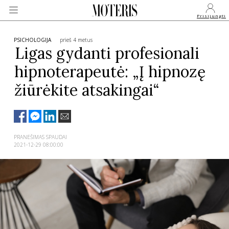
Prisijungti
PSICHOLOGIJA
prieš 4 metus
Ligas gydanti profesionali
hipnoterapeutė: „Į hipnozę
VEIDAI
žiūrėkite atsakingai“
MONARCHIJA
MADA
PRANEŠIMAS SPAUDAI
2021-12-29 08:00:00
GROŽIS
SVEIKATA
APIE MANE