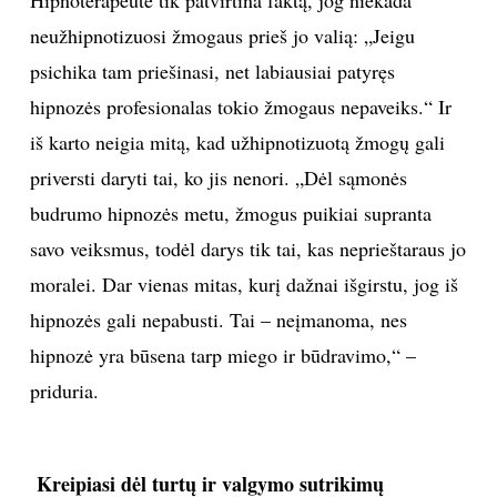
neužhipnotizuosi žmogaus prieš jo valią: „Jeigu
psichika tam priešinasi, net labiausiai patyręs
hipnozės profesionalas tokio žmogaus nepaveiks.“ Ir
iš karto neigia mitą, kad užhipnotizuotą žmogų gali
priversti daryti tai, ko jis nenori. „Dėl sąmonės
budrumo hipnozės metu, žmogus puikiai supranta
savo veiksmus, todėl darys tik tai, kas neprieštaraus jo
moralei. Dar vienas mitas, kurį dažnai išgirstu, jog iš
hipnozės gali nepabusti. Tai – neįmanoma, nes
hipnozė yra būsena tarp miego ir būdravimo,“ –
priduria.
Kreipiasi dėl turtų ir valgymo sutrikimų