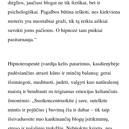
dirglios, jaučiasi blogai ne tik fiziškai, bet ir
psichologiškai. Pagalbos būtina ieškoti, nes kiekviena
moteris yra nuostabiai graži, tik tą reikia aiškiai
suvokti joms pačioms. O hipnozė tam puikiai
pasitarnauja.“
Hipnoterapeutė įvardija kelis patarimus, kasdienybėje
padėsiančius atrasti kūno ir minčių balansą: gerai
išsimiegoti, medituoti, judėti, valgyti kuo natūralesnį
maistą ir bendrauti su teigiamas emocijas keliančiais
žmonėmis: „Susikoncentruokite į save, sutelkite
mintis ir pojūčius į buvimą čia ir dabar – tik taip
išsivaduosite nuo kankinančių blogų įsitikinimų,
streso ir pašalinių trukdžių. Nebijokite keistis, nes