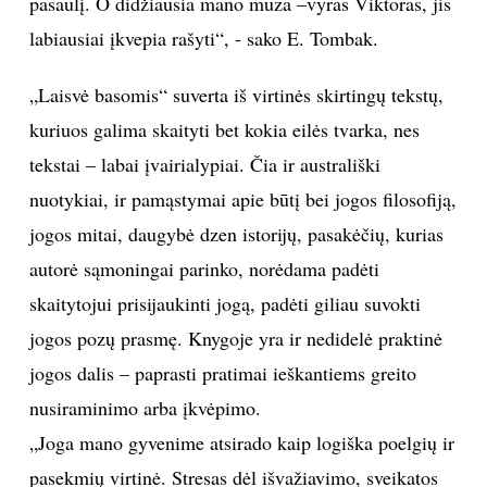
pasaulį. O didžiausia mano mūza –vyras Viktoras, jis
labiausiai įkvepia rašyti“, - sako E. Tombak.
INTERJERAS
„Laisvė basomis“ suverta iš virtinės skirtingų tekstų,
NAMAI
kuriuos galima skaityti bet kokia eilės tvarka, nes
VIRTUVĖ
tekstai – labai įvairialypiai. Čia ir australiški
nuotykiai, ir pamąstymai apie būtį bei jogos filosofiją,
RECEPTAI
jogos mitai, daugybė dzen istorijų, pasakėčių, kurias
autorė sąmoningai parinko, norėdama padėti
VAIKAI
skaitytojui prisijaukinti jogą, padėti giliau suvokti
jogos pozų prasmę. Knygoje yra ir nedidelė praktinė
NELAIMĖS
jogos dalis – paprasti pratimai ieškantiems greito
KONTAKTAI
nusiraminimo arba įkvėpimo.
„Joga mano gyvenime atsirado kaip logiška poelgių ir
PRIVATUMO POLITIKA
pasekmių virtinė. Stresas dėl išvažiavimo, sveikatos