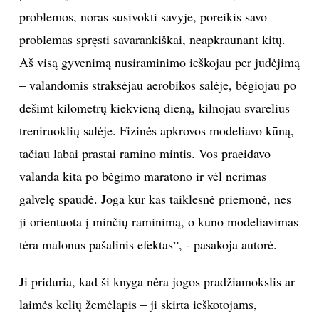
problemos, noras susivokti savyje, poreikis savo
Sekite mus:
problemas spręsti savarankiškai, neapkraunant kitų.
Aš visą gyvenimą nusiraminimo ieškojau per judėjimą
– valandomis straksėjau aerobikos salėje, bėgiojau po
dešimt kilometrų kiekvieną dieną, kilnojau svarelius
PRENUMERUOK
treniruoklių salėje. Fizinės apkrovos modeliavo kūną,
tačiau labai prastai ramino mintis. Vos praeidavo
NAUJIENLAIŠKĮ
valanda kita po bėgimo maratono ir vėl nerimas
galvelę spaudė. Joga kur kas taiklesnė priemonė, nes
ji orientuota į minčių raminimą, o kūno modeliavimas
tėra malonus pašalinis efektas“, - pasakoja autorė.
Prenumeruodami portalą,
Jūs sutinkate su
taisyklėmis
Ji priduria, kad ši knyga nėra jogos pradžiamokslis ar
laimės kelių žemėlapis – ji skirta ieškotojams,