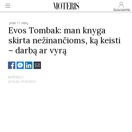
Prisijungti
prieš 11 metų
Evos Tombak: man knyga
skirta nežinančioms, ką keisti
VEIDAI
– darbą ar vyrą
MONARCHIJA
MADA
MOTERIS.LT
2015-02-19 00:00:01
GROŽIS
SVEIKATA
APIE MANE