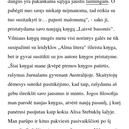
dangus yra pakankama sąlyga jaustis
laimingam
. O
pabėgti nuo savęs niekaip neįmanoma, tad reikia su
TEATRAS
tuo susitaikyti ir… pajusti malonumą“, - sako ji,
SPORTAS
pristatydama savo naująją knygą „Laisvė basomis“.
Vilniaus knygų mugės metu visi norintys galės ne tik
FOTOGRAFIJA
susipažinti su leidyklos „Alma litera“ išleista knyga,
bet ir gyvai susitikti su jos autore knygos pristatyme.
MENAS
„Šiai knygai mane įkvėpė pirmos knygos patirtis,
rašymas žurnalams gyvenant Australijoje. Skaitytojų
ORAI
dėmesys suteikė pasitikėjimo, kad taip, rašydama aš
ĮDOMYBĖS
gebu išreikšti savo jausmus ir mintis. Jogos filosofija
man parodė naujas knygas, atvėrė naują pasaulį, į kurį
ISTORIJA
panėrusi pasijutau kaip kokia Alisa Stebuklų šalyje.
Man parūpo ir kitus pakviesti pasivaikščioti po šį
KNYGOS