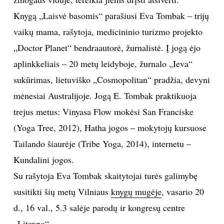
Knygą „Laisvė basomis“ parašiusi Eva Tombak – trijų
vaikų mama, rašytoja, medicininio turizmo projekto
„Doctor Planet“ bendraautorė, žurnalistė. Į jogą ėjo
aplinkkeliais – 20 metų leidyboje, žurnalo „Ieva“
sukūrimas, lietuviško „Cosmopolitan“ pradžia, devyni
mėnesiai Australijoje. Jogą E. Tombak praktikuoja
trejus metus: Vinyasa Flow mokėsi San Franciske
(Yoga Tree, 2012), Hatha jogos – mokytojų kursuose
Tailando šiaurėje (Tribe Yoga, 2014), internetu –
Kundalini jogos.
Su rašytoja Eva Tombak skaitytojai turės galimybę
susitikti šių metų Vilniaus
knygų mugėje
, vasario 20
d., 16 val., 5.3 salėje parodų ir kongresų centre
„Litexpo“.