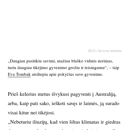
PSICHOLOGIJA
HOROSKOPAI
ASTROLOGIJA
DELFI / Šarūnas Mažeika
POLITIKA
„Daugiau pasitikiu savimi, mažiau blaško vidinis nerimas,
turiu daugiau tikėjimo gyvenimo grožiu ir teisingumu“, – taip
Eva Tombak
atsiliepia apie pokyčius savo gyvenime.
KULTŪRA
LAISVALAIKIS
Prieš kelerius metus išvykusi pagyventi į Australiją,
arba, kaip pati sako, ieškoti savęs ir laimės, ją surado
KINAS
visai kitur nei tikėjosi.
„Nebeturiu iliuzijų, kad vien šiltas klimatas ir giedras
MUZIKA