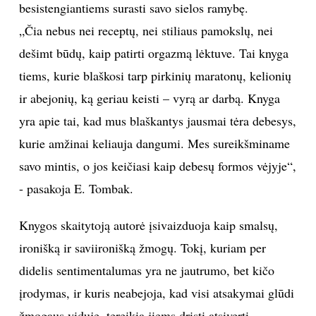
besistengiantiems surasti savo sielos ramybę.
„Čia nebus nei receptų, nei stiliaus pamokslų, nei
dešimt būdų, kaip patirti orgazmą lėktuve. Tai knyga
tiems, kurie blaškosi tarp pirkinių maratonų, kelionių
ir abejonių, ką geriau keisti – vyrą ar darbą. Knyga
yra apie tai, kad mus blaškantys jausmai tėra debesys,
kurie amžinai keliauja dangumi. Mes sureikšminame
savo mintis, o jos keičiasi kaip debesų formos vėjyje“,
- pasakoja E. Tombak.
Knygos skaitytoją autorė įsivaizduoja kaip smalsų,
ironišką ir saviironišką žmogų. Tokį, kuriam per
didelis sentimentalumas yra ne jautrumo, bet kičo
įrodymas, ir kuris neabejoja, kad visi atsakymai glūdi
žmogaus viduje, tereikia jiems drįsti atsiverti.