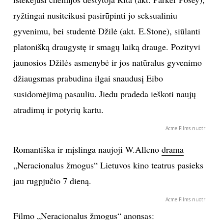
ryžtingai nusiteikusi pasirūpinti jo seksualiniu
gyvenimu, bei studentė Džilė (akt. E.Stone), siūlanti
platonišką draugystę ir smagų laiką drauge. Pozityvi
jaunosios Džilės asmenybė ir jos natūralus gyvenimo
džiaugsmas prabudina ilgai snaudusį Eibo
susidomėjimą pasauliu. Jiedu pradeda ieškoti naujų
atradimų ir potyrių kartu.
Acme Films nuotr.
Romantiška ir mįslinga naujoji W.Alleno
drama
„Neracionalus žmogus“ Lietuvos kino teatrus pasieks
jau rugpjūčio 7 dieną.
Acme Films nuotr.
Filmo „Neracionalus žmogus“ anonsas: