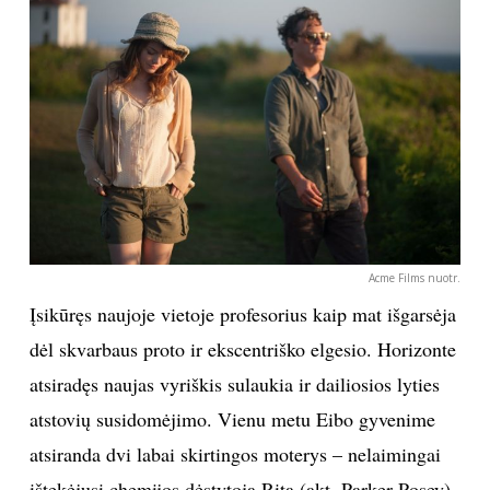
Sekite mus:
PRENUMERUOK
NAUJIENLAIŠKĮ
Acme Films nuotr.
Įsikūręs naujoje vietoje profesorius kaip mat išgarsėja
dėl skvarbaus proto ir ekscentriško elgesio. Horizonte
Prenumeruodami portalą,
atsiradęs naujas vyriškis sulaukia ir dailiosios lyties
Jūs sutinkate su
taisyklėmis
atstovių susidomėjimo. Vienu metu Eibo gyvenime
atsiranda dvi labai skirtingos moterys – nelaimingai
ištekėjusi chemijos dėstytoja Rita (akt. Parker Posey),