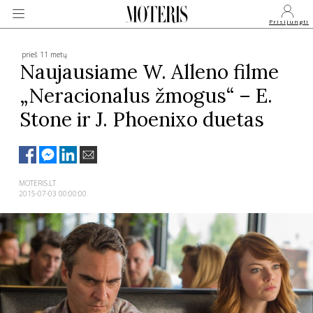
Prisijungti
prieš 11 metų
Naujausiame W. Alleno filme
„Neracionalus žmogus“ – E.
VEIDAI
Stone ir J. Phoenixo duetas
MONARCHIJA
MADA
MOTERIS.LT
2015-07-03 00:00:00
GROŽIS
SVEIKATA
APIE MANE