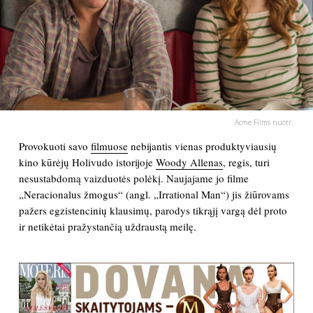
PSICHOLOGIJA
HOROSKOPAI
ASTROLOGIJA
Acme Films nuotr.
POLITIKA
Provokuoti savo
filmuose
nebijantis vienas produktyviausių
kino kūrėjų Holivudo istorijoje
Woody Allenas
, regis, turi
nesustabdomą vaizduotės polėkį. Naujajame jo filme
KULTŪRA
„Neracionalus žmogus“ (angl. „Irrational Man“) jis žiūrovams
pažers egzistencinių klausimų, parodys tikrąjį vargą dėl proto
LAISVALAIKIS
ir netikėtai pražystančią uždraustą meilę.
KINAS
MUZIKA