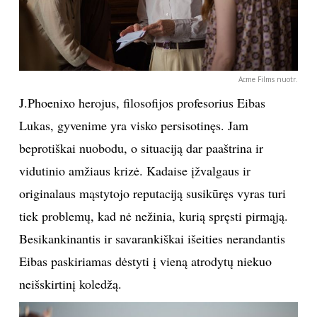
INTERJERAS
NAMAI
Acme Films nuotr.
J.Phoenixo herojus, filosofijos profesorius Eibas
VIRTUVĖ
Lukas, gyvenime yra visko persisotinęs. Jam
RECEPTAI
beprotiškai nuobodu, o situaciją dar paaštrina ir
vidutinio amžiaus krizė. Kadaise įžvalgaus ir
VAIKAI
originalaus mąstytojo reputaciją susikūręs vyras turi
tiek problemų, kad nė nežinia, kurią spręsti pirmąją.
NELAIMĖS
Besikankinantis ir savarankiškai išeities nerandantis
Eibas paskiriamas dėstyti į vieną atrodytų niekuo
KONTAKTAI
neišskirtinį koledžą.
PRIVATUMO POLITIKA