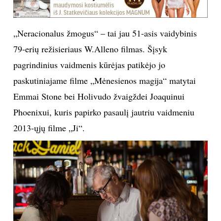
TEATRAS
„Neracionalus žmogus“ – tai jau 51-asis vaidybinis
SPORTAS
79-erių režisieriaus W.Alleno filmas. Šįsyk
pagrindinius vaidmenis kūrėjas patikėjo jo
FOTOGRAFIJA
paskutiniajame filme „Mėnesienos magija“ matytai
Emmai Stone bei Holivudo žvaigždei Joaquinui
MENAS
Phoenixui, kuris papirko pasaulį jautriu vaidmeniu
2013-ųjų filme „Ji“.
ORAI
ĮDOMYBĖS
ISTORIJA
KNYGOS