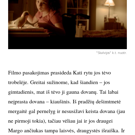
INTERJERAS
NAMAI
VIRTUVĖ
"Skalvijos" k.t. nuotr.
RECEPTAI
Filmo pasakojimas prasideda Kati rytu jos tėvo
VAIKAI
trobelėje. Greitai sužinome, kad šiandien – jos
gimtadienis, mat iš tėvo ji gauna dovanų. Tai labai
NELAIMĖS
neįprasta dovana – kiaušinis. Iš pradžių dešimtmetė
mergaitė gal pernelyg ir nesusižavi keista dovana (jau
KONTAKTAI
ne pirmoji tokia), tačiau vėliau jai ir jos draugei
PRIVATUMO POLITIKA
Margo ančiukas tampa laisvės, draugystės išraiška. Ir