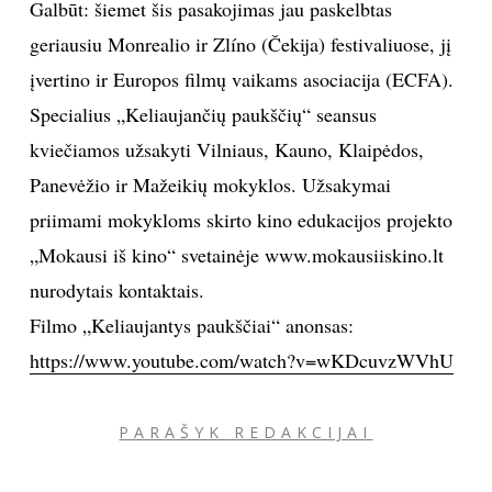
Galbūt: šiemet šis pasakojimas jau paskelbtas
geriausiu Monrealio ir Zlíno (Čekija) festivaliuose, jį
įvertino ir Europos filmų vaikams asociacija (ECFA).
Specialius „Keliaujančių paukščių“ seansus
kviečiamos užsakyti Vilniaus, Kauno, Klaipėdos,
Panevėžio ir Mažeikių mokyklos. Užsakymai
priimami mokykloms skirto kino edukacijos projekto
„Mokausi iš kino“ svetainėje www.mokausiiskino.lt
nurodytais kontaktais.
Filmo „Keliaujantys paukščiai“ anonsas:
https://www.youtube.com/watch?v=wKDcuvzWVhU
PARAŠYK REDAKCIJAI