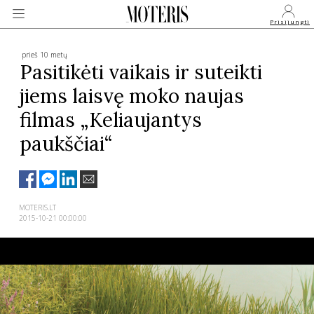
Prisijungti
prieš 10 metų
Pasitikėti vaikais ir suteikti
jiems laisvę moko naujas
VEIDAI
filmas „Keliaujantys
paukščiai“
MONARCHIJA
MADA
MOTERIS.LT
2015-10-21 00:00:00
GROŽIS
SVEIKATA
APIE MANE