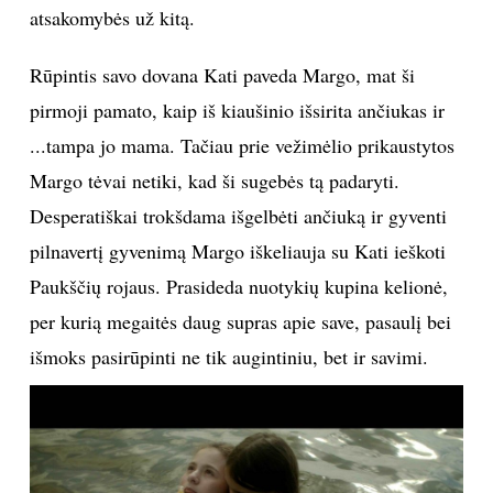
atsakomybės už kitą.
Sekite mus:
Rūpintis savo dovana Kati paveda Margo, mat ši
pirmoji pamato, kaip iš kiaušinio išsirita ančiukas ir
...tampa jo mama. Tačiau prie vežimėlio prikaustytos
PRENUMERUOK
Margo tėvai netiki, kad ši sugebės tą padaryti.
Desperatiškai trokšdama išgelbėti ančiuką ir gyventi
pilnavertį gyvenimą Margo iškeliauja su Kati ieškoti
NAUJIENLAIŠKĮ
Paukščių rojaus. Prasideda nuotykių kupina kelionė,
per kurią megaitės daug supras apie save, pasaulį bei
išmoks pasirūpinti ne tik augintiniu, bet ir savimi.
Prenumeruodami portalą,
Jūs sutinkate su
taisyklėmis