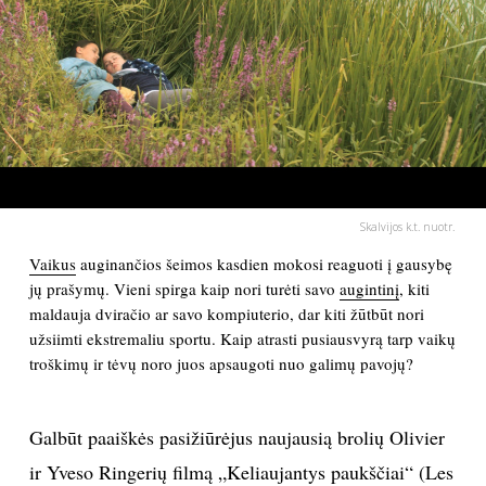
PSICHOLOGIJA
HOROSKOPAI
ASTROLOGIJA
POLITIKA
Skalvijos k.t. nuotr.
Vaikus
auginančios šeimos kasdien mokosi reaguoti į gausybę
KULTŪRA
jų prašymų. Vieni spirga kaip nori turėti savo
augintinį
, kiti
maldauja dviračio ar savo kompiuterio, dar kiti žūtbūt nori
užsiimti ekstremaliu sportu. Kaip atrasti pusiausvyrą tarp vaikų
LAISVALAIKIS
troškimų ir tėvų noro juos apsaugoti nuo galimų pavojų?
KINAS
Galbūt paaiškės pasižiūrėjus naujausią brolių Olivier
MUZIKA
ir Yveso Ringerių filmą „Keliaujantys paukščiai“ (Les