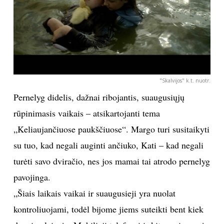
"Skalvijos" k.t. nuotr.
Pernelyg didelis, dažnai ribojantis, suaugusiųjų
rūpinimasis vaikais – atsikartojanti tema
„Keliaujančiuose paukščiuose“. Margo turi susitaikyti
su tuo, kad negali auginti ančiuko, Kati – kad negali
turėti savo dviračio, nes jos mamai tai atrodo pernelyg
pavojinga.
„Šiais laikais vaikai ir suaugusieji yra nuolat
kontroliuojami, todėl bijome jiems suteikti bent kiek