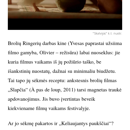
"Skalvijos" k.t. nuotr.
Brolių Ringerių darbas kine (Yvesas paprastai užsiima
filmo gamyba, Olivier – režisūra) labai nuoseklus: jie
kuria filmus vaikams iš jų požiūrio taško, be
išankstinių nuostatų, dažnai su minimaliu biudžetu.
Tai tapo jų sėkmės receptu: ankstesnis brolių filmas
„Slapčia“ (À pas de loup, 2011) tarsi magnetas traukė
apdovanojimus. Jis buvo įvertintas beveik
kiekviename filmų vaikams festivalyje.
Ar jo sėkmę pakartos ir „Keliaujantys paukščiai“?