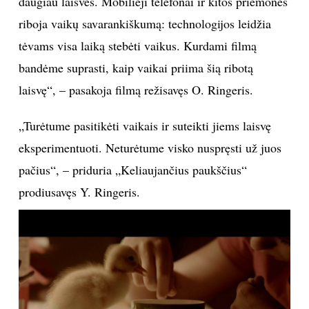
daugiau laisvės. Mobilieji telefonai ir kitos priemonės
riboja vaikų savarankiškumą: technologijos leidžia
tėvams visa laiką stebėti vaikus. Kurdami filmą
bandėme suprasti, kaip vaikai priima šią ribotą
laisvę“, – pasakoja filmą režisavęs O. Ringeris.
„Turėtume pasitikėti vaikais ir suteikti jiems laisvę
eksperimentuoti. Neturėtume visko nuspręsti už juos
pačius“, – priduria „Keliaujančius paukščius“
prodiusavęs Y. Ringeris.