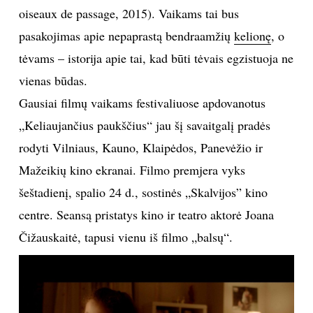
oiseaux de passage, 2015). Vaikams tai bus
TEATRAS
pasakojimas apie nepaprastą bendraamžių
kelionę
, o
tėvams – istorija apie tai, kad būti tėvais egzistuoja ne
SPORTAS
vienas būdas.
Gausiai filmų vaikams festivaliuose apdovanotus
FOTOGRAFIJA
„Keliaujančius paukščius“ jau šį savaitgalį pradės
MENAS
rodyti Vilniaus, Kauno, Klaipėdos, Panevėžio ir
Mažeikių kino ekranai. Filmo premjera vyks
ORAI
šeštadienį, spalio 24 d., sostinės „Skalvijos” kino
centre. Seansą pristatys kino ir teatro aktorė Joana
ĮDOMYBĖS
Čižauskaitė, tapusi vienu iš filmo „balsų“.
ISTORIJA
KNYGOS