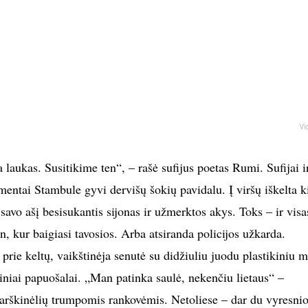
Vi
 laukas. Susitikime ten“, – rašė sufijus poetas Rumi. Sufijai ir
mentai Stambule gyvi dervišų šokių pavidalu. Į viršų iškelta k
 savo ašį besisukantis sijonas ir užmerktos akys. Toks – ir visa
en, kur baigiasi tavosios. Arba atsiranda policijos užkarda.
 prie keltų, vaikštinėja senutė su didžiuliu juodu plastikiniu m
iniai papuošalai. „Man patinka saulė, nekenčiu lietaus“ –
marškinėlių trumpomis rankovėmis. Netoliese – dar du vyresni