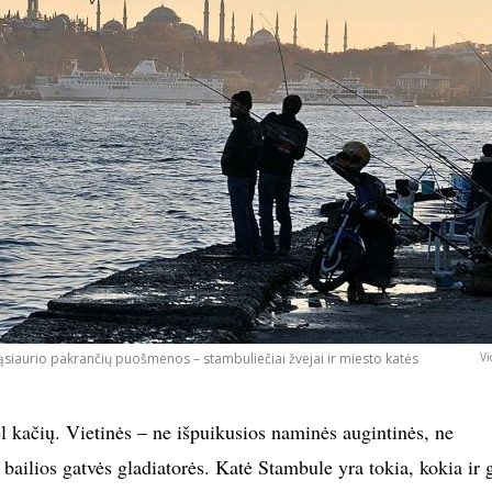
ąsiaurio pakrančių puošmenos – stambuliečiai žvejai ir miesto katės
Vi
l kačių. Vietinės – ne išpuikusios naminės augintinės, ne
 bailios gatvės gladiatorės. Katė Stambule yra tokia, kokia ir