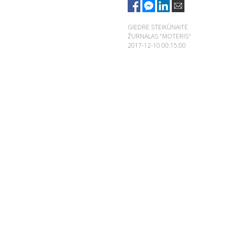
GIEDRĖ STEIKŪNAITĖ
ŽURNALAS "MOTERIS"
2017-12-10 00:15:00