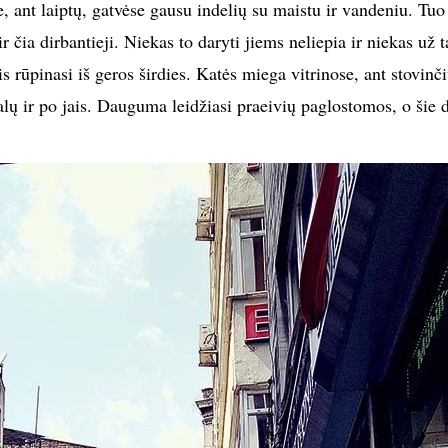
e, ant laiptų, gatvėse gausu indelių su maistu ir vandeniu. Tuo
r čia dirbantieji. Niekas to daryti jiems neliepia ir niekas už t
rūpinasi iš geros širdies. Katės miega vitrinose, ant stovinč
alų ir po jais. Dauguma leidžiasi praeivių paglostomos, o šie d