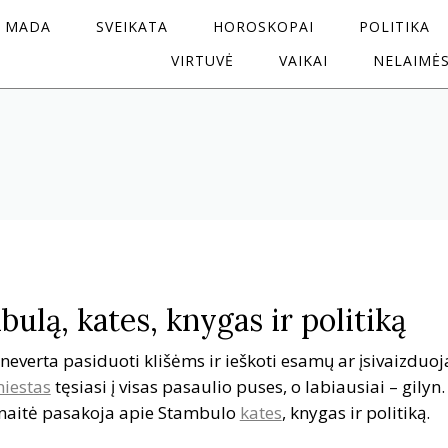
MADA
SVEIKATA
HOROSKOPAI
POLITIKA
VIRTUVĖ
VAIKAI
NELAIMĖ
bulą, kates, knygas ir politiką
neverta pasiduoti klišėms ir ieškoti esamų ar įsivaizduo
iestas
tęsiasi į visas pasaulio puses, o labiausiai – gilyn.
ūnaitė pasakoja apie Stambulo
kates
, knygas ir politiką.