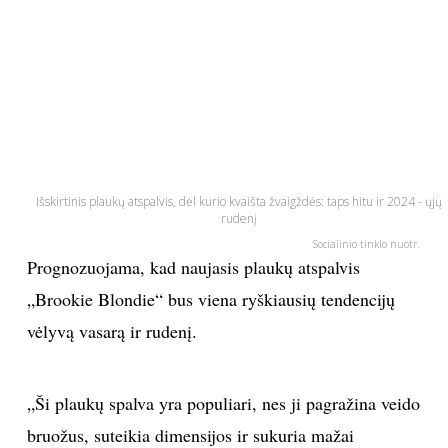
PSICHOLOGIJA
HOROSKOPAI
ASTROLOGIJA
POLITIKA
Išskirtinis plaukų atspalvis, dėl kurio kvaišta žvaigždės: taps hitu ir 2024 - ųjų
rudenį
Socialinio tinklo nuotr.
KULTŪRA
Prognozuojama, kad naujasis plaukų atspalvis
„Brookie Blondie“ bus viena ryškiausių tendencijų
LAISVALAIKIS
vėlyvą vasarą ir rudenį.
KINAS
„Ši plaukų spalva yra populiari, nes ji pagražina veido
MUZIKA
bruožus, suteikia dimensijos ir sukuria mažai