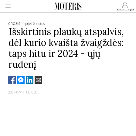
Prisijungti
GROŽIS
prieš 2 metus
Išskirtinis plaukų atspalvis,
dėl kurio kvaišta žvaigždės:
VEIDAI
taps hitu ir 2024 - ųjų
MONARCHIJA
rudenį
MADA
2024-07-17 11:40:35
GROŽIS
SVEIKATA
APIE MANE