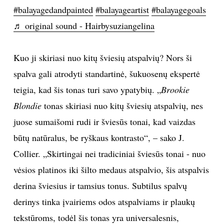
#balayagedandpainted
#balayageartist
#balayagegoals
INTERJERAS
♬ original sound - Hairbysuziangelina
NAMAI
Kuo ji skiriasi nuo kitų šviesių atspalvių? Nors ši
spalva gali atrodyti standartinė, šukuosenų ekspertė
VIRTUVĖ
teigia, kad šis tonas turi savo ypatybių. „
Brookie
RECEPTAI
Blondie
tonas skiriasi nuo kitų šviesių atspalvių, nes
juose sumaišomi rudi ir šviesūs tonai, kad vaizdas
VAIKAI
būtų natūralus, be ryškaus kontrasto“, – sako J.
Collier. „Skirtingai nei tradiciniai šviesūs tonai - nuo
NELAIMĖS
vėsios platinos iki šilto medaus atspalvio, šis atspalvis
derina šviesius ir tamsius tonus. Subtilus spalvų
KONTAKTAI
derinys tinka įvairiems odos atspalviams ir plaukų
PRIVATUMO POLITIKA
tekstūroms, todėl šis tonas yra universalesnis,