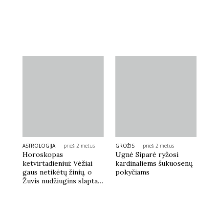
ASTROLOGIJA
prieš 2 metus
GROŽIS
prieš 2 metus
Horoskopas
Ugnė Siparė ryžosi
ketvirtadieniui: Vėžiai
kardinaliems šukuosenų
gaus netikėtų žinių, o
pokyčiams
Žuvis nudžiugins slaptas
dėmesys