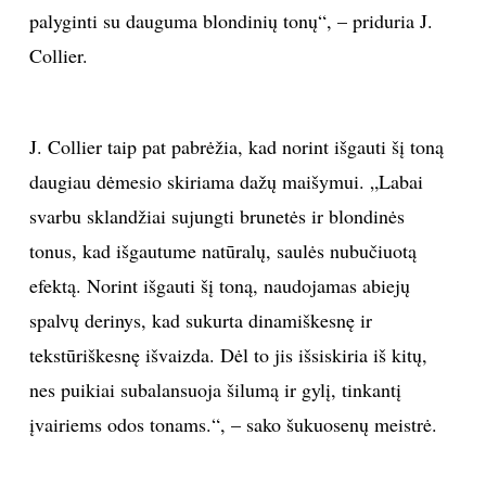
palyginti su dauguma blondinių tonų“, – priduria J.
Collier.
Sekite mus:
J. Collier taip pat pabrėžia, kad norint išgauti šį toną
PRENUMERUOK
daugiau dėmesio skiriama dažų maišymui. „Labai
svarbu sklandžiai sujungti brunetės ir blondinės
tonus, kad išgautume natūralų, saulės nubučiuotą
NAUJIENLAIŠKĮ
efektą. Norint išgauti šį toną, naudojamas abiejų
spalvų derinys, kad sukurta dinamiškesnę ir
tekstūriškesnę išvaizda. Dėl to jis išsiskiria iš kitų,
Prenumeruodami portalą,
Jūs sutinkate su
nes puikiai subalansuoja šilumą ir gylį, tinkantį
taisyklėmis
įvairiems odos tonams.“, – sako šukuosenų meistrė.