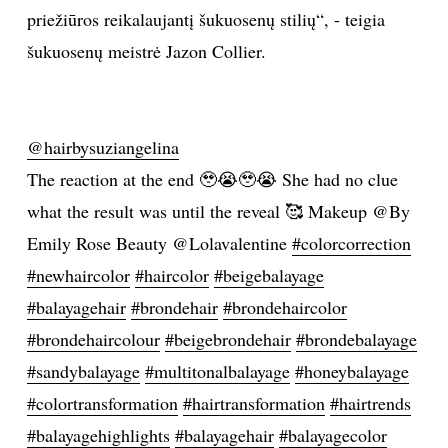
priežiūros reikalaujantį šukuosenų stilių“, - teigia
TEATRAS
šukuosenų meistrė Jazon Collier.
SPORTAS
@hairbysuziangelina
FOTOGRAFIJA
The reaction at the end 🥹😭🥹😭 She had no clue
MENAS
what the result was until the reveal 🥰 Makeup @By
Emily Rose Beauty @Lolavalentine
#colorcorrection
ORAI
#newhaircolor
#haircolor
#beigebalayage
#balayagehair
#brondehair
#brondehaircolor
ĮDOMYBĖS
#brondehaircolour
#beigebrondehair
#brondebalayage
#sandybalayage
#multitonalbalayage
#honeybalayage
ISTORIJA
#colortransformation
#hairtransformation
#hairtrends
KNYGOS
#balayagehighlights
#balayagehair
#balayagecolor