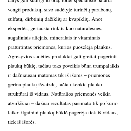
dalys gali sudirginti odą, todėl specialistė pataria
vengti produktų, savo sudėtyje turinčių parabenų,
sulfatų, dirbtinių dažiklių ar kvapiklių. Anot
ekspertės, geriausia rinktis kuo natūralesnes,
augaliniais aliejais, mineralais ir vitaminais
praturtintas priemones, kurios puoselėja plaukus.
Agresyvios sudėties produktai gali greitai pagerinti
plaukų būklę, tačiau toks poveikis būna trumpalaikis
ir dažniausiai matomas tik iš išorės – priemonės
gerina plaukų išvaizdą, tačiau kenkia plauko
struktūrai iš vidaus. Natūralios priemonės veikia
atvirkščiai – dažnai rezultatas pasimato tik po kurio
laiko: ilgainiui plaukų būklė pagerėja tiek iš vidaus,
tiek iš išorės.