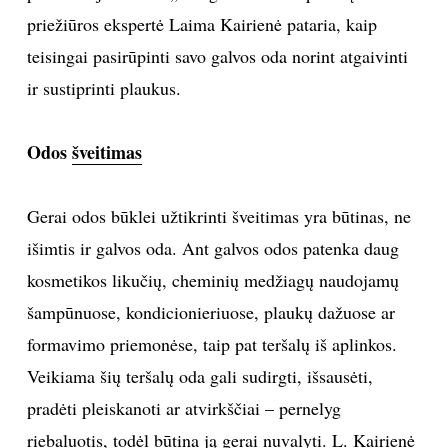
priežiūros ekspertė Laima Kairienė pataria, kaip
TEATRAS
teisingai pasirūpinti savo galvos oda norint atgaivinti
ir sustiprinti plaukus.
SPORTAS
FOTOGRAFIJA
Odos
šveitimas
MENAS
Gerai odos būklei užtikrinti šveitimas yra būtinas, ne
išimtis ir galvos oda. Ant galvos odos patenka daug
ORAI
kosmetikos likučių, cheminių medžiagų naudojamų
šampūnuose, kondicionieriuose, plaukų dažuose ar
ĮDOMYBĖS
formavimo priemonėse, taip pat teršalų iš aplinkos.
ISTORIJA
Veikiama šių teršalų oda gali sudirgti, išsausėti,
pradėti pleiskanoti ar atvirkščiai – pernelyg
KNYGOS
riebaluotis, todėl būtina ją gerai nuvalyti. L. Kairienė