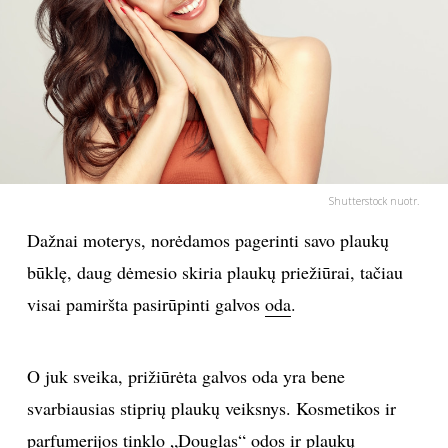
PSICHOLOGIJA
HOROSKOPAI
ASTROLOGIJA
POLITIKA
Shutterstock nuotr.
Dažnai moterys, norėdamos pagerinti savo plaukų
KULTŪRA
būklę, daug dėmesio skiria plaukų priežiūrai, tačiau
visai pamiršta pasirūpinti galvos
oda
.
LAISVALAIKIS
KINAS
O juk sveika, prižiūrėta galvos oda yra bene
svarbiausias stiprių plaukų veiksnys. Kosmetikos ir
MUZIKA
parfumerijos tinklo „Douglas“ odos ir plaukų