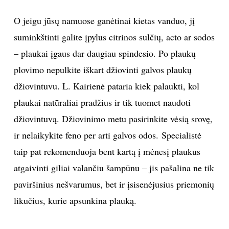
O jeigu jūsų namuose ganėtinai kietas vanduo, jį
suminkštinti galite įpylus citrinos sulčių, acto ar sodos
– plaukai įgaus dar daugiau spindesio. Po plaukų
plovimo nepulkite iškart džiovinti galvos plaukų
džiovintuvu. L. Kairienė pataria kiek palaukti, kol
plaukai natūraliai pradžius ir tik tuomet naudoti
džiovintuvą. Džiovinimo metu pasirinkite vėsią srovę,
ir nelaikykite feno per arti galvos odos. Specialistė
taip pat rekomenduoja bent kartą į mėnesį plaukus
atgaivinti giliai valančiu šampūnu – jis pašalina ne tik
paviršinius nešvarumus, bet ir įsisenėjusius priemonių
likučius, kurie apsunkina plauką.