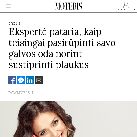
Prisijungti
GROŽIS
Ekspertė pataria, kaip
teisingai pasirūpinti savo
VEIDAI
galvos oda norint
MONARCHIJA
sustiprinti plaukus
MADA
WWW.MOTERIS.LT
GROŽIS
SVEIKATA
APIE MANE