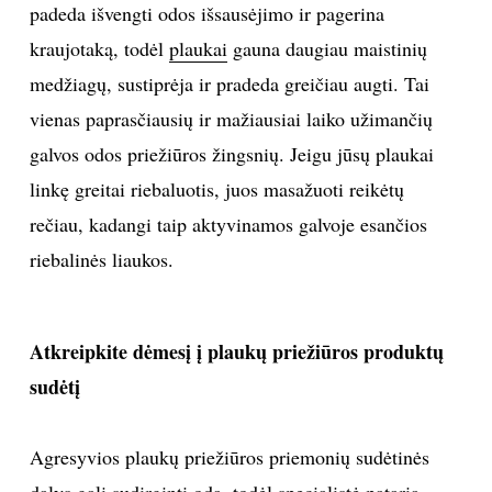
padeda išvengti odos išsausėjimo ir pagerina
kraujotaką, todėl
plaukai
gauna daugiau maistinių
Sekite mus:
medžiagų, sustiprėja ir pradeda greičiau augti. Tai
vienas paprasčiausių ir mažiausiai laiko užimančių
galvos odos priežiūros žingsnių. Jeigu jūsų plaukai
PRENUMERUOK
linkę greitai riebaluotis, juos masažuoti reikėtų
rečiau, kadangi taip aktyvinamos galvoje esančios
riebalinės liaukos.
NAUJIENLAIŠKĮ
Atkreipkite dėmesį į plaukų priežiūros produktų
Prenumeruodami portalą,
sudėtį
Jūs sutinkate su
taisyklėmis
Agresyvios plaukų priežiūros priemonių sudėtinės