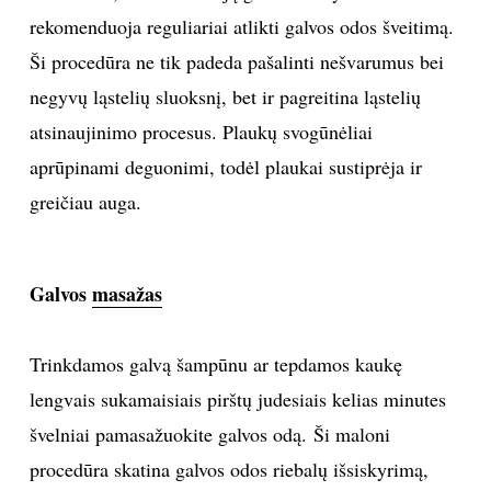
rekomenduoja reguliariai atlikti galvos odos šveitimą.
INTERJERAS
Ši procedūra ne tik padeda pašalinti nešvarumus bei
negyvų ląstelių sluoksnį, bet ir pagreitina ląstelių
NAMAI
atsinaujinimo procesus. Plaukų svogūnėliai
VIRTUVĖ
aprūpinami deguonimi, todėl plaukai sustiprėja ir
greičiau auga.
RECEPTAI
VAIKAI
Galvos
masažas
NELAIMĖS
Trinkdamos galvą šampūnu ar tepdamos kaukę
lengvais sukamaisiais pirštų judesiais kelias minutes
KONTAKTAI
švelniai pamasažuokite galvos odą. Ši maloni
PRIVATUMO POLITIKA
procedūra skatina galvos odos riebalų išsiskyrimą,