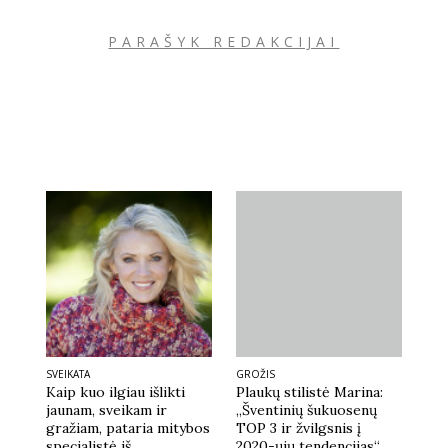
PARAŠYK REDAKCIJAI
SVEIKATA
GROŽIS
Kaip kuo ilgiau išlikti
Plaukų stilistė Marina:
jaunam, sveikam ir
„Šventinių šukuosenų
gražiam, pataria mitybos
TOP 3 ir žvilgsnis į
specialistė iš
2020-ųjų tendencijas“