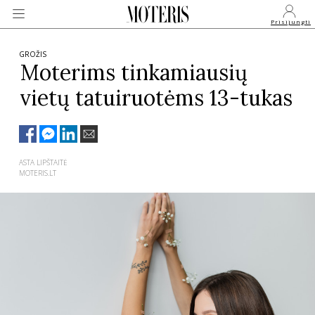
Prisijungti
GROŽIS
Moterims tinkamiausių
vietų tatuiruotėms 13-tukas
VEIDAI
MONARCHIJA
ASTA LIPŠTAITĖ
MOTERIS.LT
MADA
GROŽIS
SVEIKATA
APIE MANE