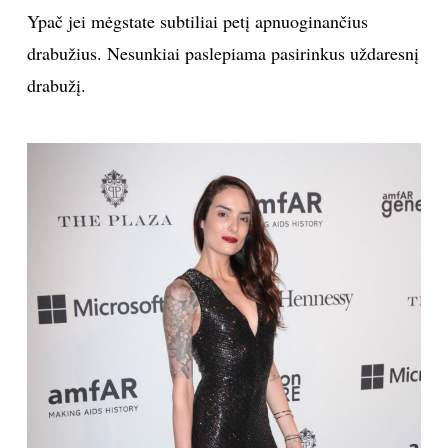
Ypač jei mėgstate subtiliai petį apnuoginančius
drabužius. Nesunkiai paslepiama pasirinkus uždaresnį
drabužį.