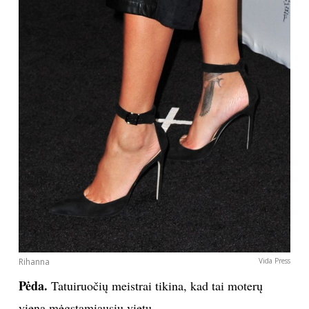
Rihanna
Vida Press
Pėda.
Tatuiruočių meistrai tikina, kad tai moterų
viena mėgstamiausių vietų.