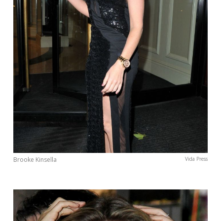
INTERJERAS
NAMAI
VIRTUVĖ
RECEPTAI
VAIKAI
NELAIMĖS
Brooke Kinsella
Vida Press
KONTAKTAI
PRIVATUMO POLITIKA