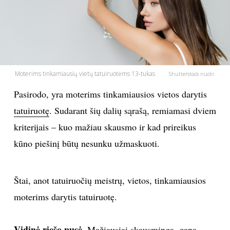
PSICHOLOGIJA
HOROSKOPAI
Moterims tinkamiausių vietų tatuiruotėms 13-tukas
ASTROLOGIJA
Shutterstock nuotr.
Pasirodo, yra moterims tinkamiausios vietos darytis
POLITIKA
tatuiruotę
. Sudarant šių dalių sąrašą, remiamasi dviem
kriterijais – kuo mažiau skausmo ir kad prireikus
KULTŪRA
kūno piešinį būtų nesunku užmaskuoti.
LAISVALAIKIS
Štai, anot tatuiruočių meistrų, vietos, tinkamiausios
KINAS
moterims darytis tatuiruotę.
MUZIKA
Vidinė riešo pusė.
Mažiausiai skausminga, gana