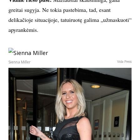
greitai sugyja. Ne tokia pastebima, tad, esant
TEATRAS
delikačioje situacijoje, tatuiruotę galima „užmaskuoti“
SPORTAS
apyrankėmis.
FOTOGRAFIJA
Sienna Miller
Vida Press
MENAS
ORAI
ĮDOMYBĖS
ISTORIJA
KNYGOS