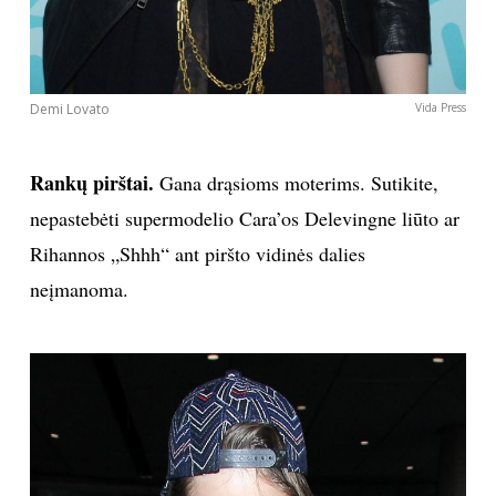
Demi Lovato
Vida Press
Rankų pirštai.
Gana drąsioms moterims. Sutikite,
nepastebėti supermodelio Cara’os Delevingne liūto ar
Rihannos „Shhh“ ant piršto vidinės dalies
neįmanoma.