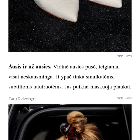
Vida Press
Ausis ir už ausies.
Vidinė ausies pusė, teigiama,
visai neskausminga. Ji ypač tinka smulkutėms,
subtilioms tatuiruotėms. Jas puikiai maskuoja
plaukai
.
Cara Delevingne
Vida Press